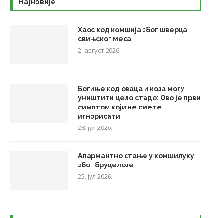
Најновије
Хаос код комшија због шверца
свињског меса
2. август 2026.
Богиње код оваца и коза могу
уништити цело стадо: Ово је први
симптом који не смете
игнорисати
28. јул 2026.
Алармантно стање у комшилуку
због бруцелозе
25. јул 2026.