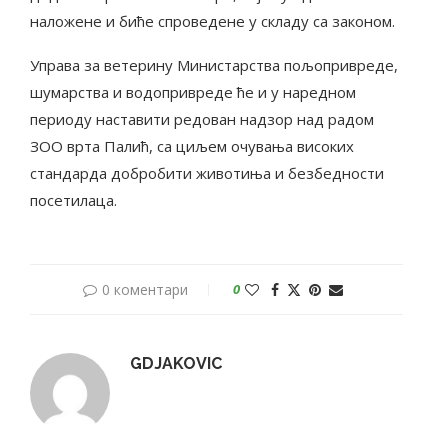
наложене и биће спроведене у складу са законом.
Управа за ветерину Министарства пољопривреде,
шумарства и водопривреде ће и у наредном
периоду наставити редован надзор над радом
ЗОО врта Палић, са циљем очувања високих
стандарда добробити животиња и безбедности
посетилаца.
0 коментари
0
GDJAKOVIC