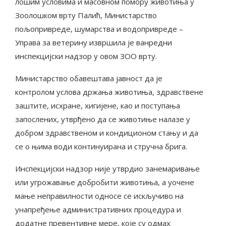
лошим условима и масовном помору животиња у
Зоолошком врту Палић, Министарство
пољопривреде, шумарства и водопривреде –
Управа за ветерину извршила је ванредни
инспекцијски надзор у овом ЗОО врту.
Министарство обавештава јавност да је
контролом услова држања животиња, здравствене
заштите, исхране, хигијене, као и поступања
запослених, утврђено да се животиње налазе у
добром здравственом и кондиционом стању и да
се о њима води континуирана и стручна брига.
Инспекцијски надзор није утврдио занемаривање
или угрожавање добробити животиња, а уочене
мање неправилности односе се искључиво на
унапређење административних процедура и
додатне превентивне мере, које су одмах