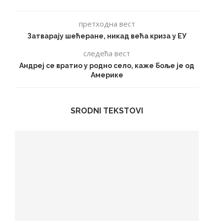
претходна вест
Затварају шећеране, никад већа криза у ЕУ
следећа вест
Андреј се вратио у родно село, каже боље је од
Америке
SRODNI TEKSTOVI