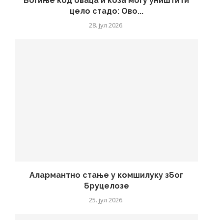
Богиње код оваца и коза могу уништити
цело стадо: Ово...
28. јул 2026.
Алармантно стање у комшилуку због
бруцелозе
25. јул 2026.