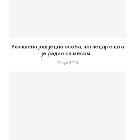
Ухапшена још једна особа, погледајте шта
је радиo са месом...
22. јул 2026.