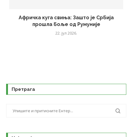
Афричка куга свиња: Зашто је Србија
прошла боље од Румуније
22. јул 2026.
Претрага