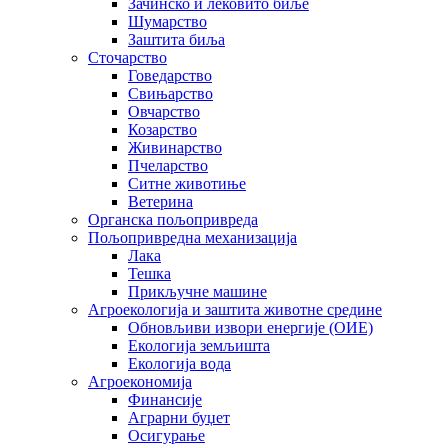
Зачинско и лековито биље
Шумарство
Заштита биља
Сточарство
Говедарство
Свињарство
Овчарство
Козарство
Живинарство
Пчеларство
Ситне животиње
Ветерина
Органска пољопривреда
Пољопривредна механизација
Лака
Тешка
Прикључне машине
Агроекологија и заштита животне средине
Обновљиви извори енергије (ОИЕ)
Екологија земљишта
Екологија вода
Агроекономија
Финансије
Аграрни буџет
Осигурање