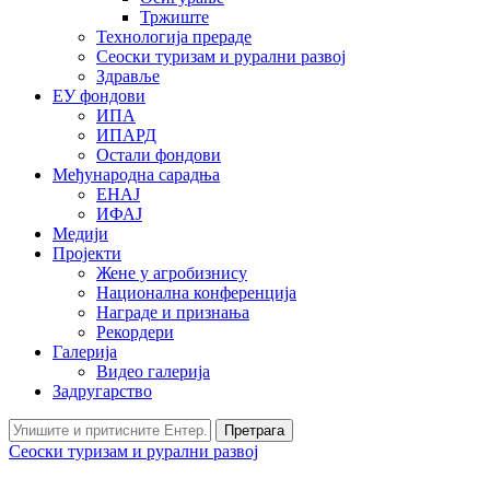
Тржиште
Технологија прераде
Сеоски туризам и рурални развој
Здравље
ЕУ фондови
ИПА
ИПАРД
Остали фондови
Међународна сарадња
ЕНАЈ
ИФАЈ
Медији
Пројекти
Жене у агробизнису
Национална конференција
Награде и признања
Рекордери
Галерија
Видео галерија
Задругарство
Претрага
Сеоски туризам и рурални развој