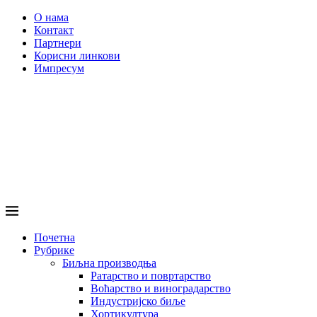
О нама
Контакт
Партнери
Корисни линкови
Импресум
Почетна
Рубрике
Биљна производња
Ратарство и повртарство
Воћарство и виноградарство
Индустријско биље
Хортикултура