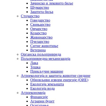
Зачинско и лековито биље
Шумарство
Заштита биља
Сточарство
Говедарство
Свињарство
Овчарство
Козарство
Живинарство
Пчеларство
Ситне животиње
Ветерина
Органска пољопривреда
Пољопривредна механизација
Лака
Тешка
Прикључне машине
Агроекологија и заштита животне средине
Обновљиви извори енергије (ОИЕ)
Екологија земљишта
Екологија вода
Агроекономија
Финансије
Аграрни буџет
Осигурање