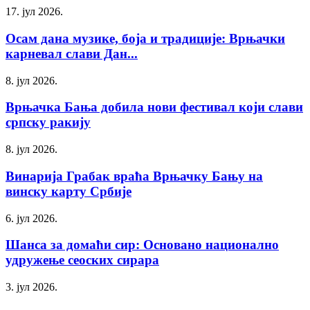
17. јул 2026.
Осам дана музике, боја и традиције: Врњачки
карневал слави Дан...
8. јул 2026.
Врњачка Бања добила нови фестивал који слави
српску ракију
8. јул 2026.
Винарија Грабак враћа Врњачку Бању на
винску карту Србије
6. јул 2026.
Шанса за домаћи сир: Основано национално
удружење сеоских сирара
3. јул 2026.