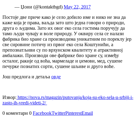
— Џони (@kontaktbgd)
May 22, 2017
Постоје две приче како је село добило име и нико не зна да
каже која је права, ваљда зато што једна говори о природи,
друга о људима. Зато их овог еко села гостима поручују да
тамо људи чувају и воле природу. У оквиру села се налази
фабрика био хране са производима уникатним по пореклу јер
све сировине потичу из првог еко села Коштунићи, а
препознатљиви су по врхунском квалитету и атрактивној
амбалажи. Производи ове фабрике био хране су, између
осталог, ракије од воћа, мармеладе и џемови, мед, сушене
печурке познатих сорти, сушене шљиве и друго воће.
Још предлога и детаља
овде
Извор:
https://nova.rs/magazin/putovanja/koja-su-eko-sela-u-srbiji-i-
zasto-ih-vredi-videti-2/
0 коментари
0
Facebook
Twitter
Pinterest
Email