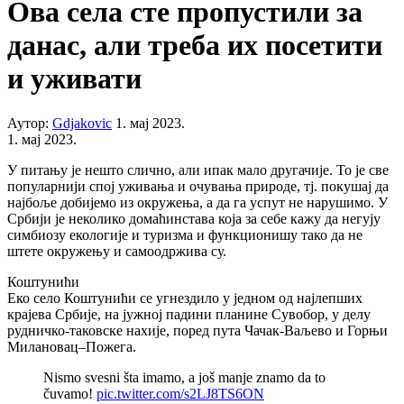
Ова села сте пропустили за
данас, али треба их посетити
и уживати
Аутор:
Gdjakovic
1. мај 2023.
1. мај 2023.
У питању је нешто слично, али ипак мало другачије. То је све
популарнији спој уживања и очувања природе, тј. покушај да
најбоље добијемо из окружења, а да га успут не нарушимо. У
Србији је неколико домаћинстава која за себе кажу да негују
симбиозу екологије и туризма и функционишу тако да не
штете окружењу и самоодржива су.
Коштунићи
Еко село Коштунићи се угнездило у једном од најлепших
крајева Србије, на јужној падини планине Сувобор, у делу
рудничко-таковске нахије, поред пута Чачак-Ваљево и Горњи
Милановац–Пожега.
Nismo svesni šta imamo, a još manje znamo da to
čuvamo!
pic.twitter.com/s2LJ8TS6ON