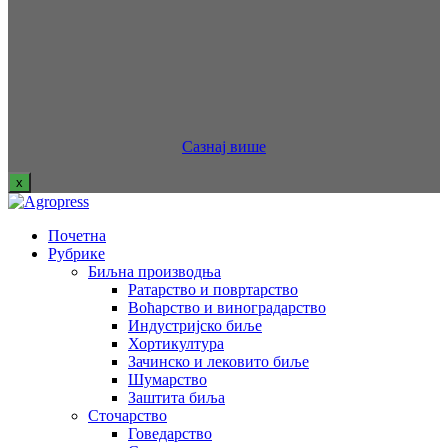
Сазнај више
x
Почетна
Рубрике
Биљна производња
Ратарство и повртарство
Воћарство и виноградарство
Индустријско биље
Хортикултура
Зачинско и лековито биље
Шумарство
Заштита биља
Сточарство
Говедарство