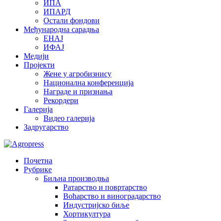
ИПА
ИПАРД
Остали фондови
Међународна сарадња
ЕНАЈ
ИФАЈ
Медији
Пројекти
Жене у агробизнису
Национална конференција
Награде и признања
Рекордери
Галерија
Видео галерија
Задругарство
Почетна
Рубрике
Биљна производња
Ратарство и повртарство
Воћарство и виноградарство
Индустријско биље
Хортикултура