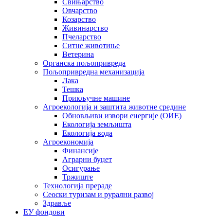
Свињарство
Овчарство
Козарство
Живинарство
Пчеларство
Ситне животиње
Ветерина
Органска пољопривреда
Пољопривредна механизација
Лака
Тешка
Прикључне машине
Агроекологија и заштита животне средине
Обновљиви извори енергије (ОИЕ)
Екологија земљишта
Екологија вода
Агроекономија
Финансије
Аграрни буџет
Осигурање
Тржиште
Технологија прераде
Сеоски туризам и рурални развој
Здравље
ЕУ фондови