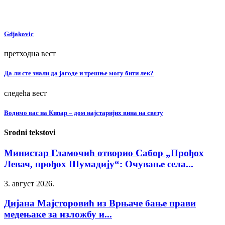
Gdjakovic
претходна вест
Да ли сте знали да јагоде и трешње могу бити лек?
следећа вест
Водимо вас на Кипар – дом најстаријих вина на свету
Srodni tekstovi
Министар Гламочић отворио Сабор „Прођох
Левач, прођох Шумадију“: Очување села...
3. август 2026.
Дијана Мајсторовић из Врњаче бање прави
медењаке за изложбу и...