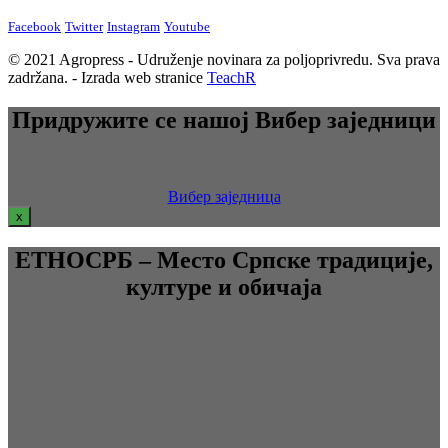
Facebook
Twitter
Instagram
Youtube
© 2021 Agropress - Udruženje novinara za poljoprivredu. Sva prava
zadržana. - Izrada web stranice
TeachR
Придружите се нашој Вибер заједници
Вибер заједница
x
ЕТНОСРБ – Место Српске традиције,
културе и обичаја