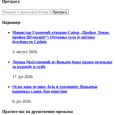
Претрага
Најновије
Министар Гламочић отворио Сабор „Прођох Левач,
прођох Шумадију“: Очување села је питање
будућности Србије
3. август 2026.
Дијана Мајсторовић из Врњаче бање прави медењаке
за изложбу и гозбу
17. јул 2026.
Осам дана музике, боја и традиције: Врњачки
карневал слави Дан општине
8. јул 2026.
Пратите нас на друштвеним мрежама