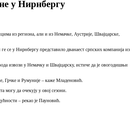
ане у Нирнбергу
има из региона, али и из Немачке, Аустрије, Швајцарске,
 и ге се у Нирнбергу представило дванаест српских компанија из
вода извози у Немачку и Швајцарску, истиче да је овогодишњи
ке, Грчке и Румуније – каже Младеновић.
 могу да очекују у овој сезони.
дућности – рекао је Пауновић.