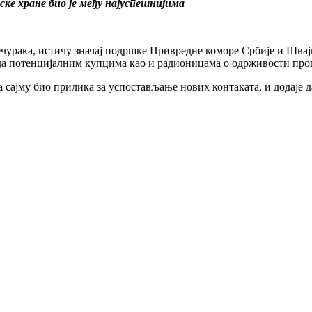
ке хране био је међу најуспешнијима
урака, истичу значај подршке Привредне коморе Србије и Швајц
да потенцијалним купцима као и радионицама о одрживости про
 сајму био прилика за успостављање нових контаката, и додаје д