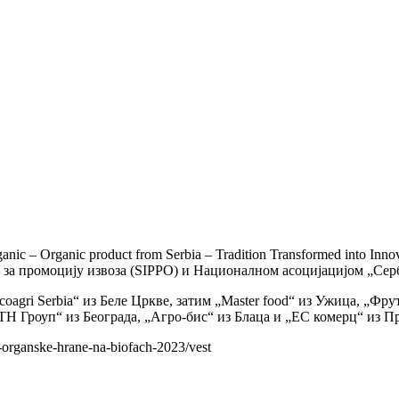
c – Organic product from Serbia – Tradition Transformed into In
м за промоцију извоза (SIPPO) и Националном асоцијацијом „Сер
coagri Serbia“ из Беле Цркве, затим „Master food“ из Ужица, „
 „ИТН Гроуп“ из Београда, „Агро-бис“ из Блаца и „ЕС комерц“ из 
e-organske-hrane-na-biofach-2023/vest