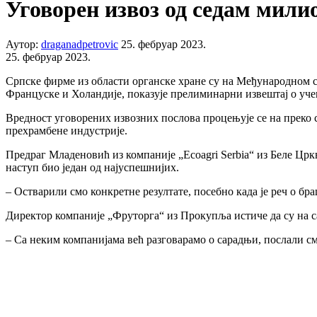
Уговорен извоз од седам мили
Аутор:
draganadpetrovic
25. фебруар 2023.
25. фебруар 2023.
Српске фирме из области органске хране су на Међународном с
Француске и Холандије, показује прелиминарни извештај о учеш
Вредност уговорених извозних послова процењује се на преко се
прехрамбене индустрије.
Предраг Младеновић из компаније „Ecoagri Serbia“ из Беле Црк
наступ био један од најуспешнијих.
– Остварили смо конкретне резултате, посебно када је реч о бр
Директор компаније „Фруторга“ из Прокупља истиче да су на са
– Са неким компанијама већ разговарамо о сарадњи, послали см