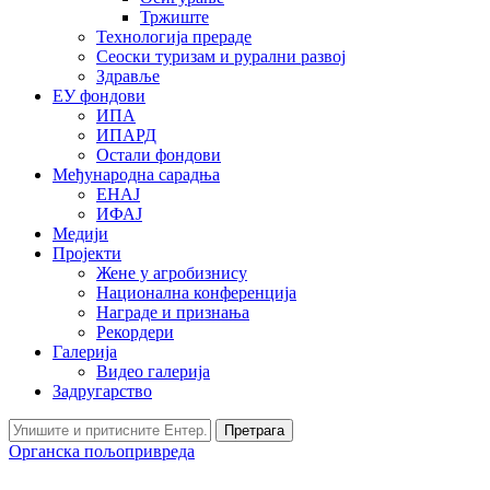
Тржиште
Технологија прераде
Сеоски туризам и рурални развој
Здравље
ЕУ фондови
ИПА
ИПАРД
Остали фондови
Међународна сарадња
ЕНАЈ
ИФАЈ
Медији
Пројекти
Жене у агробизнису
Национална конференција
Награде и признања
Рекордери
Галерија
Видео галерија
Задругарство
Претрага
Органска пољопривреда