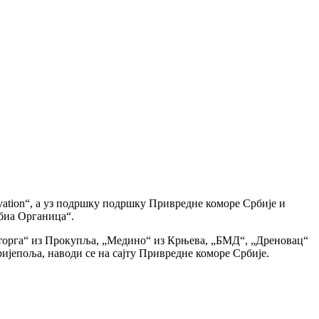
novation“, а уз подршку подршку Привредне коморе Србије и
биа Органица“.
Фруторга“ из Прокупља, „Медино“ из Крњева, „БМД“, „Дреновац“
Пријепоља, наводи се на сајту Привредне коморе Србије.