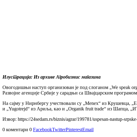
Илустрација: Из архиве Агробизнис магазина
Овогодишњи наступ организован је под слоганом „We speak organi
Развојне агенције Србије у сарадњи са Швајцарским програмо
На сајму у Нирнбергу учествовали су „Menex“ из Крушевца, „E
и „Yugotrejd“ из Ариља, као и „Organik fruit trade“ из Шапца,
Извор: https://24sedam.rs/biznis/agrar/199781/uspesan-nastup-srpsk
0 коментари
0
Facebook
Twitter
Pinterest
Email