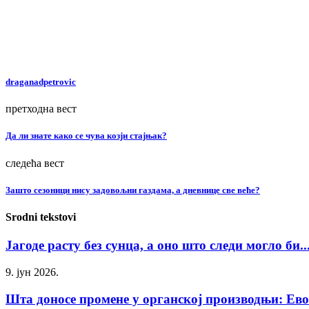
draganadpetrovic
претходна вест
Да ли знате како се чува козји стајњак?
следећа вест
Зашто сезоници нису задовољни газдама, а дневнице све веће?
Srodni tekstovi
Јагоде расту без сунца, а оно што следи могло би..
9. јун 2026.
Шта доносе промене у органској производњи: Ево з