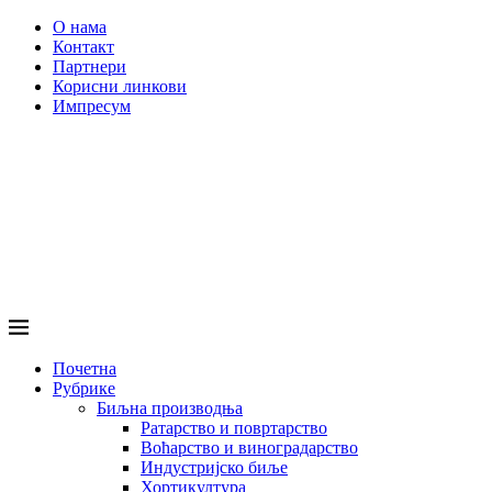
О нама
Контакт
Партнери
Корисни линкови
Импресум
Почетна
Рубрике
Биљна производња
Ратарство и повртарство
Воћарство и виноградарство
Индустријско биље
Хортикултура