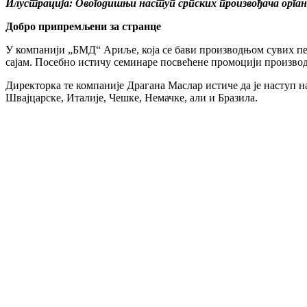
Илустрација: Овогодишњи наступ српских произвођача органс
Добро припремљени за странце
У компанији „БМД“ Ариље, која се бави производњом сувих печ
сајам. Посебно истичу семинаре посвећене промоцији произво
Директорка те компаније Драгана Маслар истиче да је наступ на
Швајцарске, Италије, Чешке, Немачке, али и Бразила.