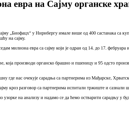
она евра на Сајму органске хр
ајму „Биофацх“ у Нирнбергу имале више од 400 састанака са купц
ћу на сајму.
дам милиона евра са сајму који је одран од 14. до 17. фебруара
ве, која производи органско брашно и пшеницу и 95 одсто произ
ашну где нас очекује сарадња са партнерима из Мађарске, Хрватс
јму кроз разговор са партнерима испитали тржиште и сазнали шта
о узорке на анализу и надамо се да ћемо остварити сарадњу у бу