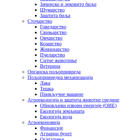
Зачинско и лековито биље
Шумарство
Заштита биља
Сточарство
Говедарство
Свињарство
Овчарство
Козарство
Живинарство
Пчеларство
Ситне животиње
Ветерина
Органска пољопривреда
Пољопривредна механизација
Лака
Тешка
Прикључне машине
Агроекологија и заштита животне средине
Обновљиви извори енергије (ОИЕ)
Екологија земљишта
Екологија вода
Агроекономија
Финансије
Аграрни буџет
Осигурање