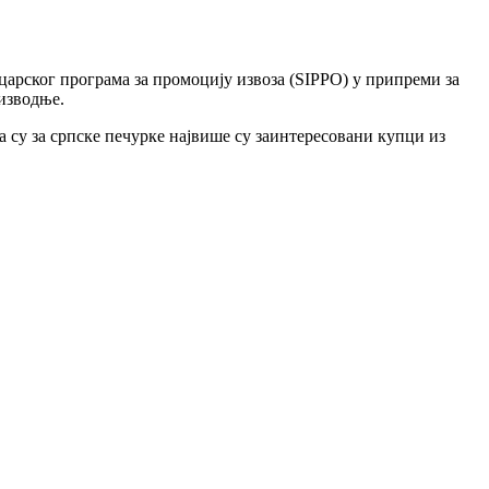
арског програма за промоцију извоза (SIPPO) у припреми за
изводње.
а су за српске печурке највише су заинтересовани купци из