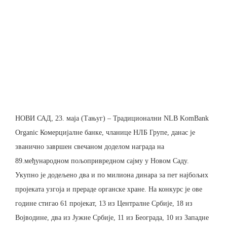
НОВИ САД, 23. маја (Тањуг) – Традиционални NLB KomBank
Organic Комерцијалне банке, чланице НЛБ Групе, данас је
званично завршен свечаном доделом награда на
89.међународном пољопривредном сајму у Нoвом Саду.
Укупно је додељено два и по милиона динара за пет најбољих
пројеката узгоја и прераде органске хране. На конкурс је ове
године стигао 61 пројекат, 13 из Централне Србије, 18 из
Војводине, два из Јужне Србије, 11 из Београда, 10 из Западне