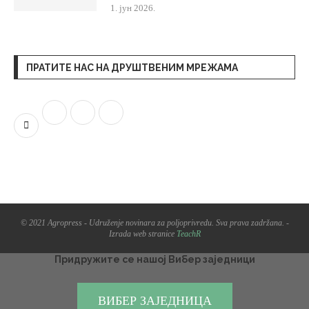
1. јун 2026.
ПРАТИТЕ НАС НА ДРУШТВЕНИМ МРЕЖАМА
© 2021 Agropress - Udruženje novinara za poljoprivredu. Sva prava zadržana. -
Izrada web stranice
TeachR
Придружите се нашој Вибер заједници
ВИБЕР ЗАЈЕДНИЦА