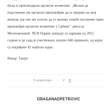
биља и производњом органске козметике. „Желим да
подстакнем све органске произвођаче да се пријаве на овај
конкурс јер смо ми успели да уз њихову помоћ постанемо први
произвођач органске козметике у Србији“, рекла је
Милосављевић. NLB Organic конкурс се одржава од 2012.
године и до сада је учествовало укупно 646 пројеката, од којих
су награђене 42 најбоље идеје.
Извор: Танјуг
0 коментари
0
DRAGANADPETROVIC