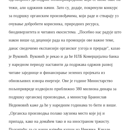
тежи, али одржиив начин. Зато су, додаје, покренули конкурс
за подршку органским произвођачима, који раде и стварају уз
очување добробити корисника, природних ресурса,
биодиверзитета и читавих екосистема. „Посебно нас радује што
након више од деценије рада на промоцији ове важне теме,
данас сведочимо експанзији органског узгоја и прераде“, казао
је Вуковић. Вуковић је рекао и да ће НЛБ Комерцијална банка
у наредном периоду наставити да подржава одржив развој
читаве заједнице и финансирање зелених пројеката из
обновљивих извора енергије. Ове је године Министарство
пољопривреде издвојило приближно 380 милиона динара за
подршку органској производњи, а министар Бранислав
Недимовић каже да ће у наредним годинама то бити и више.
„Органска производња полако заузима место које јој и
припада, како на домаћем тако и на иностраном тржисту.
Подсетићу да су наши највећи купци из Немачке, Канаде,