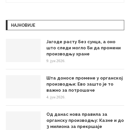
НАЈНОВИЈЕ
Јагоде расту без сунца, а оно
што следи могло би да промени
производњу хране
9. јун 2026.
Шта доносе промене у органској
производњи: Ево зашто је то
важно за потрошаче
4. јун 2026.
Од данас нова правила за
органску производњу: Казне и до
3 милиона за прекршаје