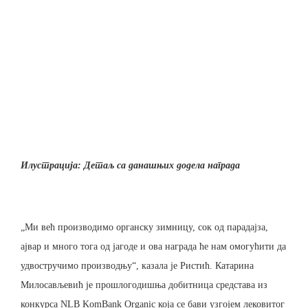
Илустрација: Детаљ са данашњих додела награда
„Ми већ производимо органску зимницу, сок од парадајза,
ајвар и много тога од јагоде и ова награда ће нам омогућити да
удвостручимо производњу“, казала је Ристић. Катарина
Милосављевић је прошлогодишња добитница средстава из
конкурса NLB KomBank Organic која се бави узгојем лековитог