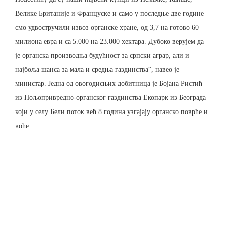
Велике Британије и Француске и само у последње две године
смо удвостручили извоз органске хране, од 3,7 на готово 60
милиона евра и са 5.000 на 23.000 хектара. Дубоко верујем да
је органска производња будућност за српски аграр, али и
најбоља шанса за мала и средња газдинства“, навео је
министар. Једна од овогодисњих добитница је Бојана Ристић
из Пољопривредно-органског газдинства Екопарк из Београда
који у селу Бели поток већ 8 година узгајају органско поврће и
воће.