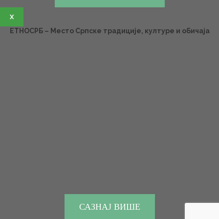
X
ЕТНОСРБ – Место Српске традиције, културе и обичаја
САЗНАЈ ВИШЕ