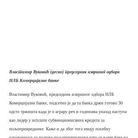
Властимир Вуковић (десно) председник извршног одбора
НЛБ Комерцијалне банке
Властимир Вуковић, председник извршног одбора НЛБ
Комерцијалне банке, подсетио је да та банка држи готово 30
одсто тржишта када је о аграру реч и годинама уназад наступа
као лидер у исплати субвенционисаних кредита за
пољопривреднике. Каже и да због тога имају посебну
одговорност да подрже пољопривреднике који се њоме баве на