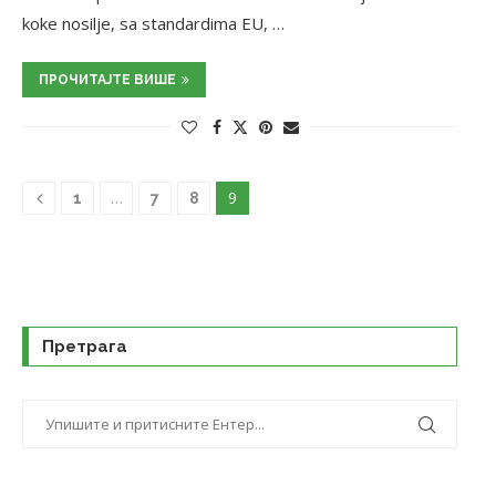
koke nosilje, sa standardima EU, …
ПРОЧИТАЈТЕ ВИШЕ
…
9
1
7
8
Претрага