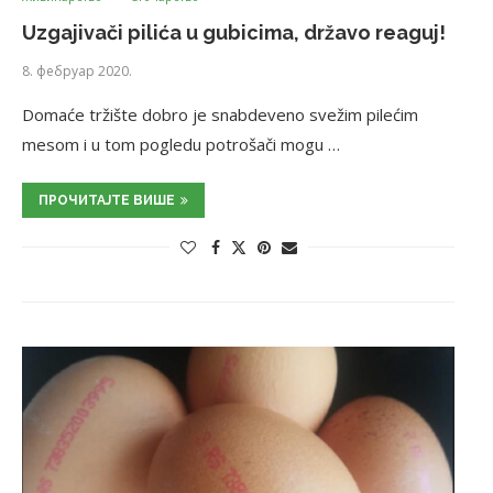
Uzgajivači pilića u gubicima, državo reaguj!
8. фебруар 2020.
Domaće tržište dobro je snabdeveno svežim pilećim
mesom i u tom pogledu potrošači mogu …
ПРОЧИТАЈТЕ ВИШЕ