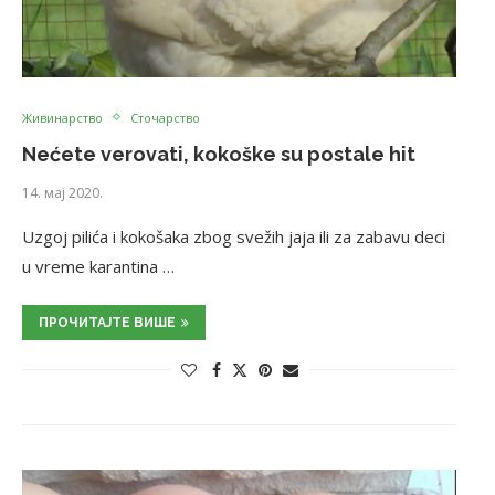
Живинарство
Сточарство
Nećete verovati, kokoške su postale hit
14. мај 2020.
Uzgoj pilića i kokošaka zbog svežih jaja ili za zabavu deci
u vreme karantina …
ПРОЧИТАЈТЕ ВИШЕ