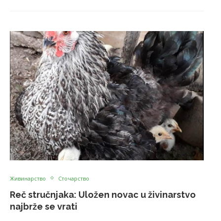
Живинарство
Сточарство
Reč stručnjaka: Uložen novac u živinarstvo
najbrže se vrati