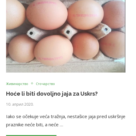
Живинарство
Сточарство
Hoće li biti dovoljno jaja za Uskrs?
10. април 2020.
Iako se očekuje veća tražnja, nestašice jaja pred uskršnje
praznike neće biti, a neće …