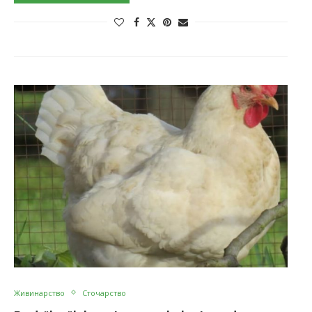
Живинарство
Сточарство