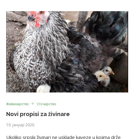
Живинарство
Сточарство
Novi propisi za živinare
19. јануар 2020.
Ukoliko srpski živinari ne usklade kaveze u kojima drže