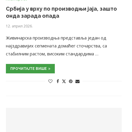
Србија у врху по производњи јаја, зашто
онда зарада опада
12. април 2026.
Живинарска производња представља један од
најздравијих сегмената домаћег сточарства, са
стабилним растом, високим стандардима …
ПРОЧИТАЈТЕ ВИШЕ