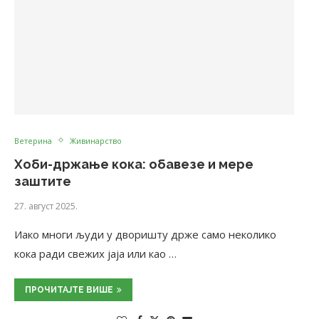
Ветерина
Живинарство
Хоби-држање кока: обавезе и мере
заштите
27. август 2025.
Иако многи људи у дворишту држе само неколико
кока ради свежих јаја или као …
ПРОЧИТАЈТЕ ВИШЕ