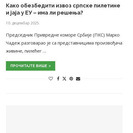
Како обезбедити извоз српске пилетине
и јаја у ЕУ – има ли решења?
10. децембар 2025.
Председник Привредне коморе Србије (ПКС) Марко
Чадеж разговарао је са представницима произвођача
живине, пилећег …
ПРОЧИТАЈТЕ ВИШЕ