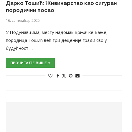
Дарко Тошић: Живинарство као сигуран
породични посао
16. септембар 2025.
У Подунавцима, месту надомак Врњачке Бање,
породица Тошић већ три деценије гради своју
будућност …
ПРОЧИТАЈТЕ ВИШЕ