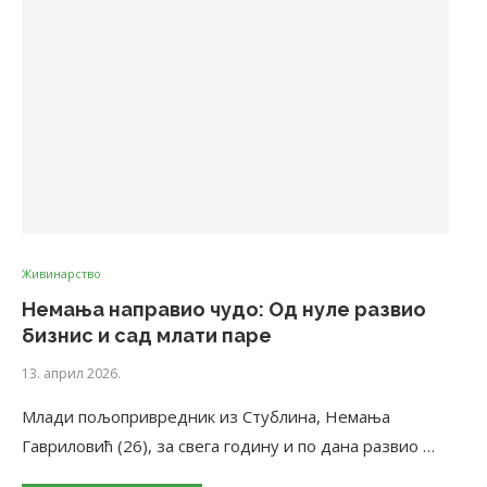
Живинарство
Немања направио чудо: Од нуле развио
бизнис и сад млати паре
13. април 2026.
Млади пољопривредник из Стублина, Немања
Гавриловић (26), за свега годину и по дана развио …