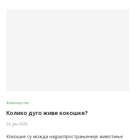
Живинарство
Колико дуго живе кокошке?
23. јун 2025.
Кокошке су можда најраспрострањеније животиње