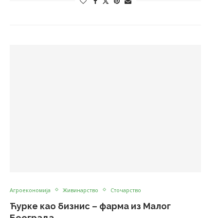
Агроекономија
Живинарство
Сточарство
Ћурке као бизнис – фарма из Малог
Београда