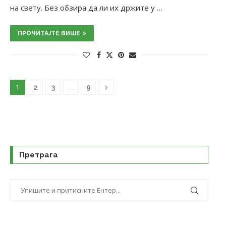
на свету. Без обзира да ли их држите у …
ПРОЧИТАЈТЕ ВИШЕ
1
…
2
3
9
Претрага