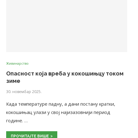
Живинарство
Опасност која вреба у кокошињцу током
зиме
30. новембар 2025.
Када температуре падну, а дани постану кратки,
кокошињац улази у свој најизазовнији период
године. …
ПРОЧИТАЈТЕ ВИШЕ