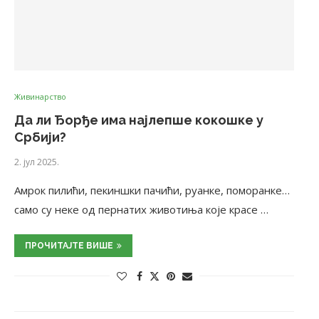
Живинарство
Да ли Ђорђе има најлепше кокошке у
Србији?
2. јул 2025.
Амрок пилићи, пекиншки пачићи, руанке, поморанке…
само су неке од пернатих животиња које красе …
ПРОЧИТАЈТЕ ВИШЕ