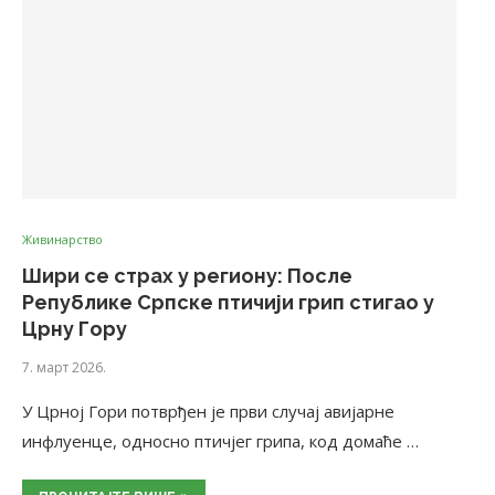
Живинарство
Шири се страх у региону: После
Републике Српске птичији грип стигао у
Црну Гору
7. март 2026.
У Црној Гори потврђен је први случај авијарне
инфлуенце, односно птичјег грипа, код домаће …