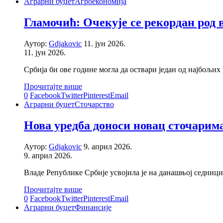
Аграрни буџет
Агроекономија
Гламочић: Очекује се рекордан род в
Аутор:
Gdjakovic
11. јун 2026.
11. јун 2026.
Србија би ове године могла да оствари један од најбољих
Прочитајте више
0
Facebook
Twitter
Pinterest
Email
Аграрни буџет
Сточарство
Нова уредба доноси новац сточарим
Аутор:
Gdjakovic
9. април 2026.
9. април 2026.
Владе Републике Србије усвојила је на данашњој седниц
Прочитајте више
0
Facebook
Twitter
Pinterest
Email
Аграрни буџет
Финансије