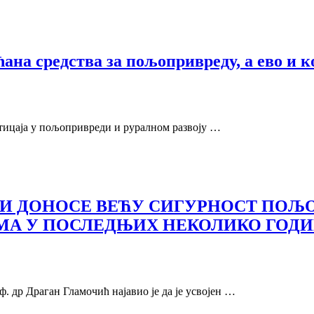
ана средства за пољопривреду, а ево и 
стицаја у пољопривреди и руралном развоју …
РИ ДОНОСЕ ВЕЋУ СИГУРНОСТ ПО
А У ПОСЛЕДЊИХ НЕКОЛИКО ГОД
 др Драган Гламочић најавио је да је усвојен …