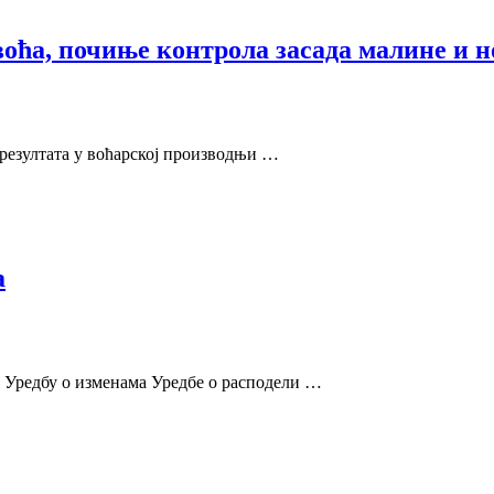
оћа, почиње контрола засада малине и но
 резултата у воћарској производњи …
а
и Уредбу о изменама Уредбе о расподели …