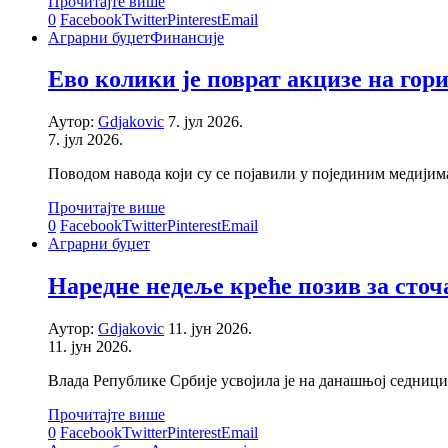
Прочитајте више
0
Facebook
Twitter
Pinterest
Email
Аграрни буџет
Финансије
Ево колики је поврат акцизе на гор
Аутор:
Gdjakovic
7. јул 2026.
7. јул 2026.
Поводом навода који су се појавили у појединим медијим
Прочитајте више
0
Facebook
Twitter
Pinterest
Email
Аграрни буџет
Наредне недеље креће позив за сточ
Аутор:
Gdjakovic
11. јун 2026.
11. јун 2026.
Влада Републике Србије усвојила је на данашњој седниц
Прочитајте више
0
Facebook
Twitter
Pinterest
Email