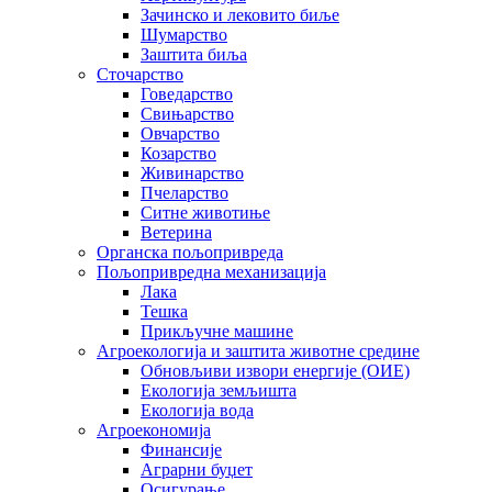
Зачинско и лековито биље
Шумарство
Заштита биља
Сточарство
Говедарство
Свињарство
Овчарство
Козарство
Живинарство
Пчеларство
Ситне животиње
Ветерина
Органска пољопривреда
Пољопривредна механизација
Лака
Тешка
Прикључне машине
Агроекологија и заштита животне средине
Обновљиви извори енергије (ОИЕ)
Екологија земљишта
Екологија вода
Агроекономија
Финансије
Аграрни буџет
Осигурање