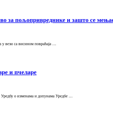
иво за пољопривреднике и зашто се мења
а у вези са висином повраћаја …
аре и пчеларе
и Уредбу о изменама и допунама Уредбе …