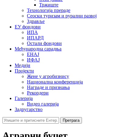
Тржиште
Технологија прераде
Сеоски туризам и рурални развој
Здравље
ЕУ фондови
ИПА
ИПАРД
Остали фондови
Међународна сарадња
ЕНАЈ
ИФАЈ
Медији
Пројекти
Жене у агробизнису
Национална конференција
Награде и признања
Рекордери
Галерија
Видео галерија
Задругарство
Претрага
Аграрни буџет