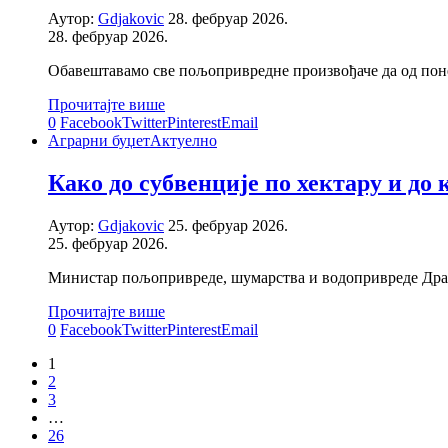
Аутор:
Gdjakovic
28. фебруар 2026.
28. фебруар 2026.
Обавештавамо све пољопривредне произвођаче да од поне
Прочитајте више
0
Facebook
Twitter
Pinterest
Email
Аграрни буџет
Актуелно
Како до субвенције по хектару и до 
Аутор:
Gdjakovic
25. фебруар 2026.
25. фебруар 2026.
Министар пољопривреде, шумарства и водопривреде Драга
Прочитајте више
0
Facebook
Twitter
Pinterest
Email
1
2
3
…
26