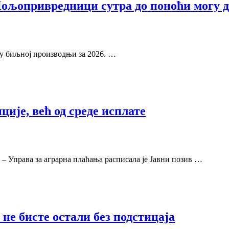
ољопривредници сутра до поноћи могу да
е у биљној производњи за 2026. …
ије, већ од среде исплате
 Управа за аграрна плаћања расписала је Јавни позив …
не бисте остали без подстицаја