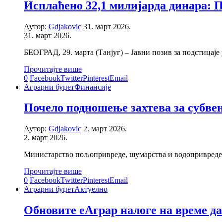
Исплаћено 32,1 милијарда динара: П
Аутор:
Gdjakovic
31. март 2026.
31. март 2026.
БЕОГРАД, 29. марта (Танјуг) – Јавни позив за подстицај
Прочитајте више
0
Facebook
Twitter
Pinterest
Email
Аграрни буџет
Финансије
Почело подношење захтева за субвенц
Аутор:
Gdjakovic
2. март 2026.
2. март 2026.
Министарство пољопривреде, шумарства и водопривреде –
Прочитајте више
0
Facebook
Twitter
Pinterest
Email
Аграрни буџет
Актуелно
Обновите еАграр налоге на време да 