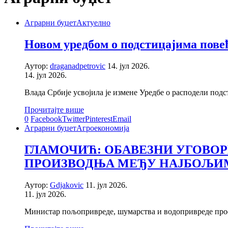
Аграрни буџет
Актуелно
Новом уредбом о подстицајима повећ
Аутор:
draganadpetrovic
14. јул 2026.
14. јул 2026.
Влада Србије усвојила је измене Уредбе о расподели под
Прочитајте више
0
Facebook
Twitter
Pinterest
Email
Аграрни буџет
Агроекономија
ГЛАМОЧИЋ: ОБАВЕЗНИ УГОВО
ПРОИЗВОДЊА МЕЂУ НАЈБОЉИМ
Аутор:
Gdjakovic
11. јул 2026.
11. јул 2026.
Министар пољопривреде, шумарства и водопривреде проф.