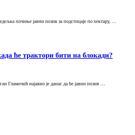
дељка почиње јавни позив за подстицаје по хектару, …
када ће трактори бити на блокади?
н Гламочић најавио је данас да ће јавни позив …