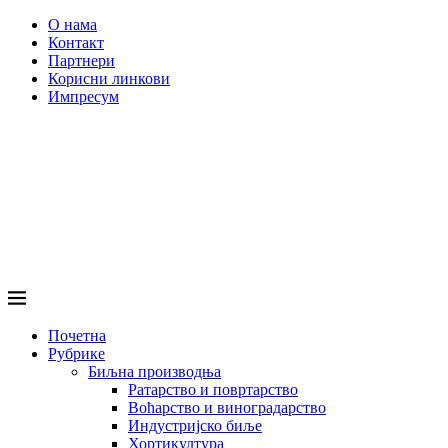
О нама
Контакт
Партнери
Корисни линкови
Импресум
Почетна
Рубрике
Биљна производња
Ратарство и повртарство
Воћарство и виноградарство
Индустријско биље
Хортикултура