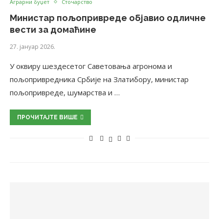
Аграрни буџет
Сточарство
Министар пољопривреде објавио одличне
вести за домаћине
27. јануар 2026.
У оквиру шездесетог Саветовања агронома и
пољопривредника Србије на Златибору, министар
пољопривреде, шумарства и …
ПРОЧИТАЈТЕ ВИШЕ