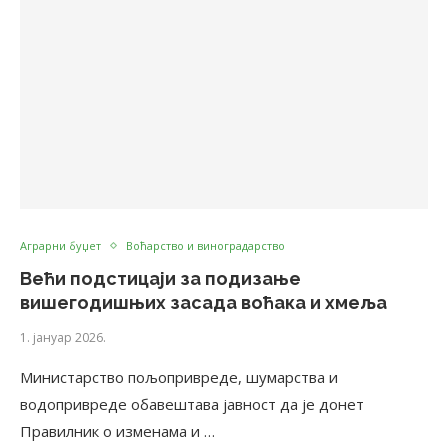
Аграрни буџет
Воћарство и виноградарство
Већи подстицаји за подизање
вишегодишњих засада воћака и хмеља
1. јануар 2026.
Министарство пољопривреде, шумарства и
водопривреде обавештава јавност да је донет
Правилник о изменaмa и …