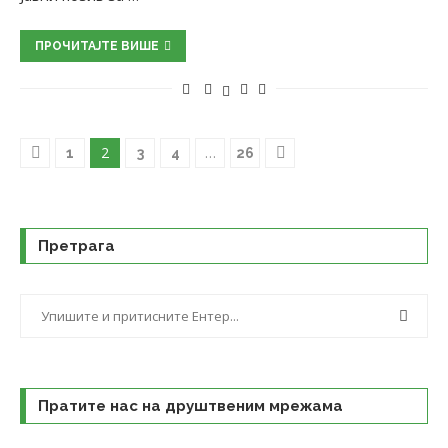
ПРОЧИТАЈТЕ ВИШЕ
2
…
1
3
4
26
Претрага
Пратите нас на друштвеним мрежама