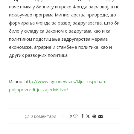
почетника у бизнису и преко Фонда за развој, а не
искључиво програма Министарства привреде, до
формирања Фонда за развој задругарства, што би
било у складу са Законом о задругама, као и са
политиком подстицања задругарства мерама
економске, аграрне и стамбене политике, као и
других развојних политика.
Извор:
http://www.agronews.rs/kljuc-uspeha-u-
poljoprivredi-je-zajednistvo/
0 коментари
0