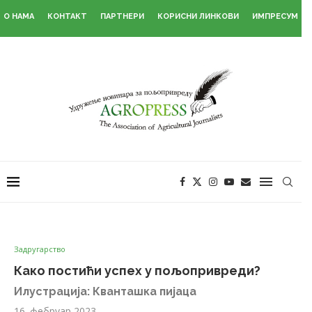
О НАМА
КОНТАКТ
ПАРТНЕРИ
КОРИСНИ ЛИНКОВИ
ИМПРЕСУМ
Задругарство
Како постићи успех у пољопривреди?
Илустрација: Кванташка пијаца
16. фебруар 2023.