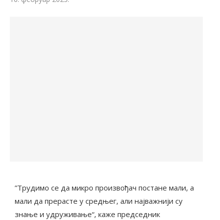
”Трудимо се да микро произвођач постане мали, а
мали да прерасте у средњег, али најважнији су
знање и удруживање“, каже председник