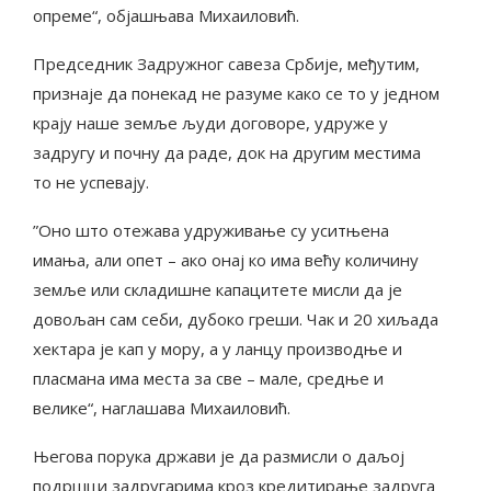
опреме“, објашњава Михаиловић.
Председник Задружног савеза Србије, међутим,
признаје да понекад не разуме како се то у једном
крају наше земље људи договоре, удруже у
задругу и почну да раде, док на другим местима
то не успевају.
”Оно што отежава удруживање су уситњена
имања, али опет – ако онај ко има већу количину
земље или складишне капацитете мисли да је
довољан сам себи, дубоко греши. Чак и 20 хиљада
хектара је кап у мору, а у ланцу производње и
пласмана има места за све – мале, средње и
велике“, наглашава Михаиловић.
Његова порука држави је да размисли о даљој
подршци задругарима кроз кредитирање задруга