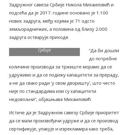
Задружног савеза Србије Никола Михаиловић и
подсећа да је 2017. године основано је 1.100
нових задруга, међу којима је 71 одсто
земљорадничких, а половина од близу 2.000
задруга остварује приходе
Никола Михаиловић,
председник Задружног савеза
Србије
”Да би дошли
до потребне
количине производа за тржиште морамо да се
удружимо и да се подижу капацитети за прераду,
а не да свако ради ‘у свом дворишту’, што често
није по стандардима или су капацитети
недовољни“, објашњава Михаиловић.
Истиче да је Задружном савезу Србије приоритет
да се мали произвођачи удруже и да се производ
сертификује, упакује и изрекламира како треба,