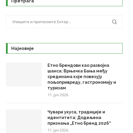
Претрага
Најновије
Етно брендови као развојна
шанса: Врњачка Бања међу
срединама које повезују
пољопривреду, гастрономију и
туризам
11. јун 2026.
Чувари укуса, традиције и
идентитета: Додељена
признања „Етно бренд 2026“
11. јун 2026.