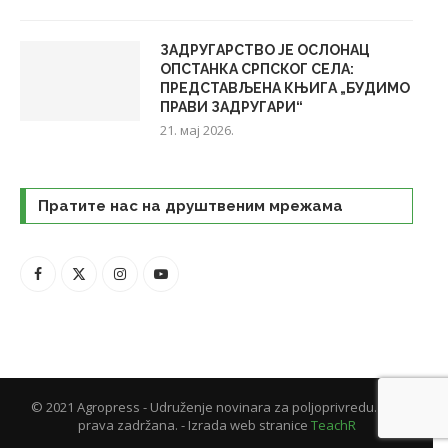
ЗАДРУГАРСТВО ЈЕ ОСЛОНАЦ
ОПСТАНКА СРПСКОГ СЕЛА:
ПРЕДСТАВЉЕНА КЊИГА „БУДИМО
ПРАВИ ЗАДРУГАРИ“
21. мај 2026.
Пратите нас на друштвеним мрежама
© 2021 Agropress - Udruženje novinara za poljoprivredu. Sva
prava zadržana. - Izrada web stranice
TeachR