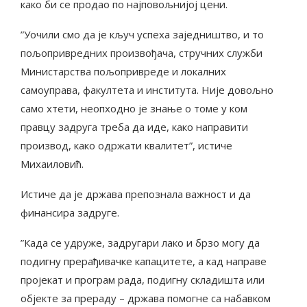
како би се продао по најповољнијој цени.
”Уочили смо да је кључ успеха заједништво, и то
пољопривредних произвођача, стручних служби
Министарства пољопривреде и локалних
самоуправа, факултета и института. Није довољно
само хтети, неопходно је знање о томе у ком
правцу задруга треба да иде, како направити
производ, како одржати квалитет”, истиче
Михаиловић.
Истиче да је држава препознала важност и да
финансира задруге.
”Када се удруже, задругари лако и брзо могу да
подигну прерађивачке капацитете, а кад направе
пројекат и програм рада, подигну складишта или
објекте за прераду – држава помогне са набавком