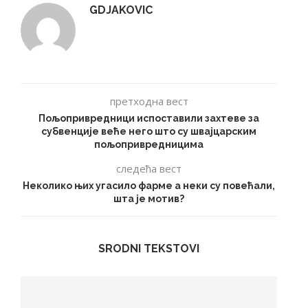
GDJAKOVIC
претходна вест
Пољопривредници испоставили захтеве за
субвенције веће него што су швајцарским
пољопривредницима
следећа вест
Неколико њих угасило фарме а неки су повећали,
шта је мотив?
SRODNI TEKSTOVI