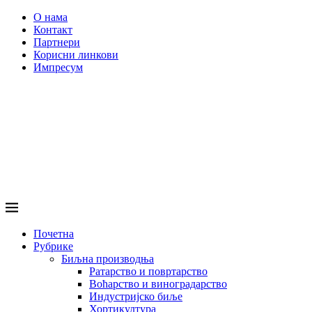
О нама
Контакт
Партнери
Корисни линкови
Импресум
Почетна
Рубрике
Биљна производња
Ратарство и повртарство
Воћарство и виноградарство
Индустријско биље
Хортикултура