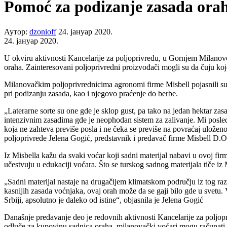
Pomoć za podizanje zasada ora
Аутор:
dzonioff
24. јануар 2020.
24. јануар 2020.
U okviru aktivnosti Kancelarije za poljoprivredu, u Gornjem Milanovcu
oraha. Zainteresovani poljoprivredni proizvođači mogli su da čuju koje
Milanovačkim poljoprivrednicima agronomi firme Misbell pojasnili su 
pri podizanju zasada, kao i njegovo praćenje do berbe.
„Laterarne sorte su one gde je sklop gust, pa tako na jedan hektar zas
intenzivnim zasadima gde je neophodan sistem za zalivanje. Mi posle
koja ne zahteva previše posla i ne čeka se previše na povraćaj uložen
poljoprivrede Jelena Gogić, predstavnik i predavač firme Misbell D.
Iz Misbella kažu da svaki voćar koji sadni materijal nabavi u ovoj fi
učestvuju u edukaciji voćara. Što se turskog sadnog materijala tiče i
„Sadni materijal nastaje na drugačijem klimatskom području iz tog razl
kasnijih zasada voćnjaka, ovaj orah može da se gaji bilo gde u svetu.
Srbiji, apsolutno je daleko od istine“, objasnila je Jelena Gogić
Današnje predavanje deo je redovnih aktivnosti Kancelarije za poljopr
odluče za kupovinu sadnica oraha, milanovački voćari mogu računati