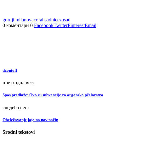
gornji milanovac
orah
sadnice
zasad
0 коментари
0
Facebook
Twitter
Pinterest
Email
dzonioff
претходна вест
Spos predlaže: Ovo su subvencije za organsko pčelarstvo
следећа вест
Obeležavanje jaja na nov način
Srodni tekstovi