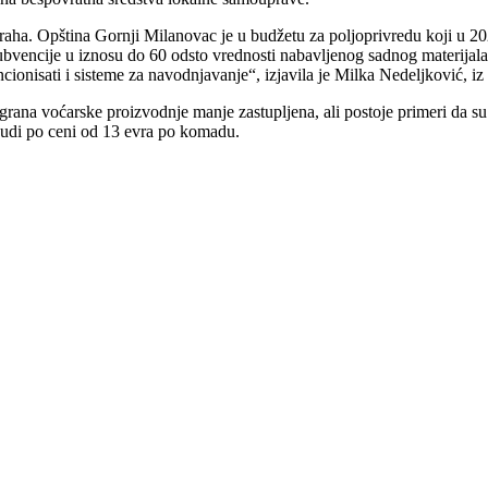
aha. Opština Gornji Milanovac je u budžetu za poljoprivredu koji u 202
ubvencije u iznosu do 60 odsto vrednosti nabavljenog sadnog materijal
ionisati i sisteme za navodnjavanje“, izjavila je Milka Nedeljković, iz
a grana voćarske proizvodnje manje zastupljena, ali postoje primeri da
nudi po ceni od 13 evra po komadu.