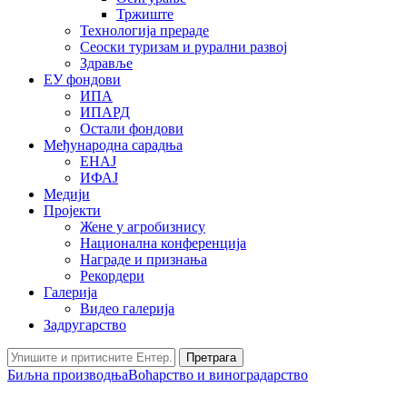
Тржиште
Технологија прераде
Сеоски туризам и рурални развој
Здравље
ЕУ фондови
ИПА
ИПАРД
Остали фондови
Међународна сарадња
ЕНАЈ
ИФАЈ
Медији
Пројекти
Жене у агробизнису
Национална конференција
Награде и признања
Рекордери
Галерија
Видео галерија
Задругарство
Претрага
Биљна производња
Воћарство и виноградарство