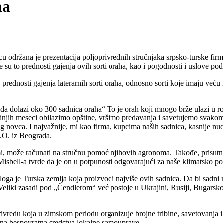
ha
 održana je prezentacija poljoprivrednih stručnjaka srpsko-turske firme
 su to prednosti gajenja ovih sorti oraha, kao i pogodnosti i uslove po
prednosti gajenja laterarnih sorti oraha, odnosno sorti koje imaju već
ada dolazi oko 300 sadnica oraha“ To je orah koji mnogo brže ulazi u ro
dnjih meseci obilazimo opštine, vršimo predavanja i savetujemo svakom 
og novca. I najvažnije, mi kao firma, kupcima naših sadnica, kasnije nu
O.O. iz Beograda.
rmi, može računati na stručnu pomoć njihovih agronoma. Takođe, prisutni
z Misbell-a tvrde da je on u potpunosti odgovarajući za naše klimatsko
oga je Turska zemlja koja proizvodi najviše ovih sadnica. Da bi sadni m
 Veliki zasadi pod „Čendlerom“ već postoje u Ukrajini, Rusiji, Bugarsk
ivredu koja u zimskom periodu organizuje brojne tribine, savetovanja i 
 na bespovratna sredstva lokalne samouprave.