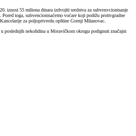
0. iznosi 55 miliona dinara izdvojiti sredstva za subvenvcionisanje
a. Pored toga, subvencionisaćemo voćare koji podižu protivgradne
 Kancelarije za poljoprivredu opštine Gornji Milanovac.
 su u poslednjih nekolidina u Moravičkom okrugu podignuti značajni