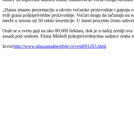
„Danas imamo prezentaciju u okviru voćarske proizvodnje i gajenja or
svih grana poljoprivredne proizvodnje. Voćari mogu da računaju na s
mreže u iznosu od 50 odsto investicije. U istom procentu ćemo subvenc
Orah se u svetu gaji na oko 80.000 hektara, dok je u našoj zemlji ov
zasadi pod orahom. Firma Misbell poljoprivrednicima sadnice oraha 
Izvor:
http://www.glaszapadnesrbije.rs/vest691265.html