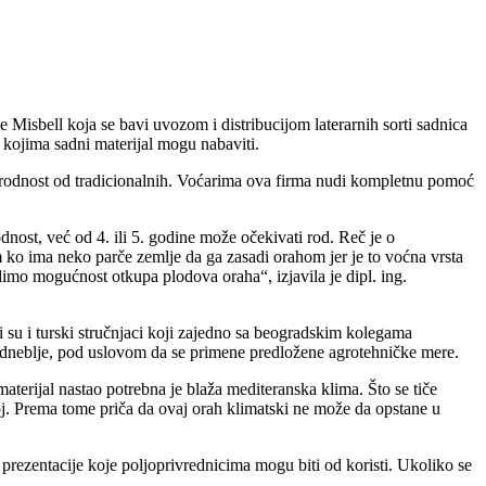
 Misbell koja se bavi uvozom i distribucijom laterarnih sorti sadnica
d kojima sadni materijal mogu nabaviti.
u rodnost od tradicionalnih. Voćarima ova firma nudi kompletnu pomoć
dnost, već od 4. ili 5. godine može očekivati rod. Reč je o
ko ima neko parče zemlje da ga zasadi orahom jer je to voćna vrsta
dimo mogućnost otkupa plodova oraha“, izjavila je dipl. ing.
 su i turski stručnjaci koji zajedno sa beogradskim kolegama
 podneblje, pod uslovom da se primene predložene agrotehničke mere.
aterijal nastao potrebna je blaža mediteranska klima. Što se tiče
oj. Prema tome priča da ovaj orah klimatski ne može da opstane u
prezentacije koje poljoprivrednicima mogu biti od koristi. Ukoliko se