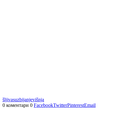
šljiva
suzbijanje
višnja
0 коментари
0
Facebook
Twitter
Pinterest
Email