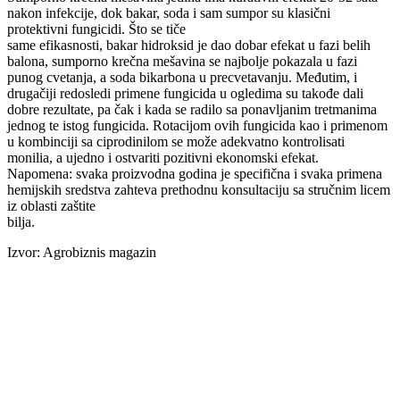
nakon infekcije, dok bakar, soda i sam sumpor su klasični
protektivni fungicidi. Što se tiče
same efikasnosti, bakar hidroksid je dao dobar efekat u fazi belih
balona, sumporno krečna mešavina se najbolje pokazala u fazi
punog cvetanja, a soda bikarbona u precvetavanju. Međutim, i
drugačiji redosledi primene fungicida u ogledima su takođe dali
dobre rezultate, pa čak i kada se radilo sa ponavljanim tretmanima
jednog te istog fungicida. Rotacijom ovih fungicida kao i primenom
u kombinciji sa ciprodinilom se može adekvatno kontrolisati
monilia, a ujedno i ostvariti pozitivni ekonomski efekat.
Napomena: svaka proizvodna godina je specifična i svaka primena
hemijskih sredstva zahteva prethodnu konsultaciju sa stručnim licem
iz oblasti zaštite
bilja.
Izvor: Agrobiznis magazin