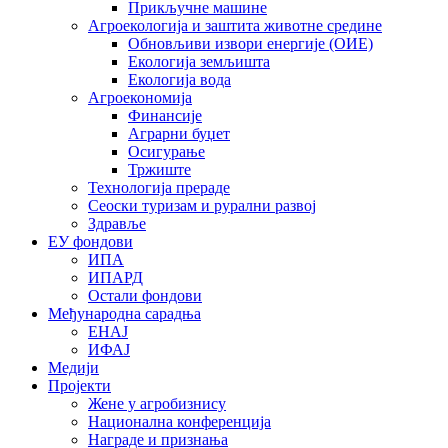
Прикључне машине
Агроекологија и заштита животне средине
Обновљиви извори енергије (ОИЕ)
Екологија земљишта
Екологија вода
Агроекономија
Финансије
Аграрни буџет
Осигурање
Тржиште
Технологија прераде
Сеоски туризам и рурални развој
Здравље
ЕУ фондови
ИПА
ИПАРД
Остали фондови
Међународна сарадња
ЕНАЈ
ИФАЈ
Медији
Пројекти
Жене у агробизнису
Национална конференција
Награде и признања