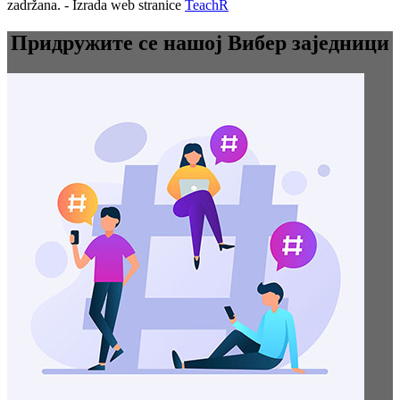
zadržana. - Izrada web stranice
TeachR
Придружите се нашој Вибер заједници