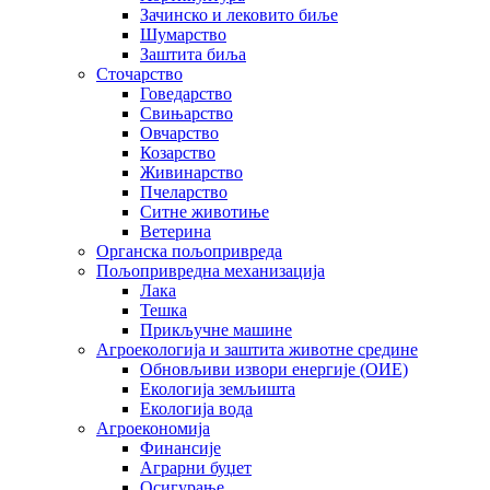
Зачинско и лековито биље
Шумарство
Заштита биља
Сточарство
Говедарство
Свињарство
Овчарство
Козарство
Живинарство
Пчеларство
Ситне животиње
Ветерина
Органска пољопривреда
Пољопривредна механизација
Лака
Тешка
Прикључне машине
Агроекологија и заштита животне средине
Обновљиви извори енергије (ОИЕ)
Екологија земљишта
Екологија вода
Агроекономија
Финансије
Аграрни буџет
Осигурање