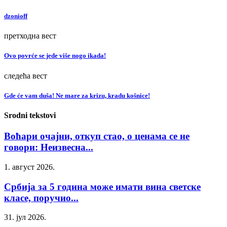
dzonioff
претходна вест
Ovo povrće se jede više nogo ikada!
следећа вест
Gde će vam duša! Ne mare za krizu, kradu košnice!
Srodni tekstovi
Воћари очајни, откуп стао, о ценама се не
говори: Неизвесна...
1. август 2026.
Србија за 5 година може имати вина светске
класе, поручио...
31. јул 2026.