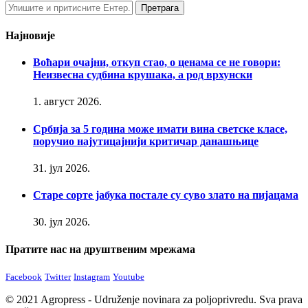
Најновије
Воћари очајни, откуп стао, о ценама се не говори:
Неизвесна судбина крушака, а род врхунски
1. август 2026.
Србија за 5 година може имати вина светске класе,
поручио најутицајнији критичар данашњице
31. јул 2026.
Старе сорте јабука постале су суво злато на пијацама
30. јул 2026.
Пратите нас на друштвеним мрежама
Facebook
Twitter
Instagram
Youtube
© 2021 Agropress - Udruženje novinara za poljoprivredu. Sva prava