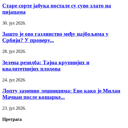
Старе сорте јабука постале су суво злато на
пијацама
30. јул 2026.
Зашто је ово газдинство међу најбољима у
Србији? У проверу...
28. јул 2026.
Зелена резидба: Тајна крупнијих и
квалитетнијих плодова
24. јул 2026.
Лопту заменио лешницима: Ево како је Милан
Мачван после кошарке...
23. јул 2026.
Претрага