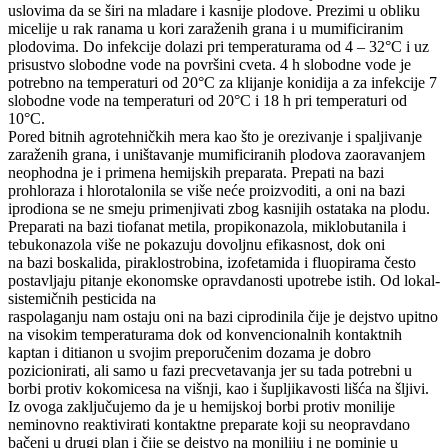
uslovima da se širi na mladare i kasnije plodove. Prezimi u obliku
micelije u rak ranama u kori zaraženih grana i u mumificiranim
plodovima. Do infekcije dolazi pri temperaturama od 4 – 32°C i uz
prisustvo slobodne vode na površini cveta. 4 h slobodne vode je
potrebno na temperaturi od 20°C za klijanje konidija a za infekcije 7
slobodne vode na temperaturi od 20°C i 18 h pri temperaturi od
10°C.
Pored bitnih agrotehničkih mera kao što je orezivanje i spaljivanje
zaraženih grana, i uništavanje mumificiranih plodova zaoravanjem
neophodna je i primena hemijskih preparata. Prepati na bazi
prohloraza i hlorotalonila se više neće proizvoditi, a oni na bazi
iprodiona se ne smeju primenjivati zbog kasnijih ostataka na plodu.
Preparati na bazi tiofanat metila, propikonazola, miklobutanila i
tebukonazola više ne pokazuju dovoljnu efikasnost, dok oni
na bazi boskalida, piraklostrobina, izofetamida i fluopirama često
postavljaju pitanje ekonomske opravdanosti upotrebe istih. Od lokal-
sistemičnih pesticida na
raspolaganju nam ostaju oni na bazi ciprodinila čije je dejstvo upitno
na visokim temperaturama dok od konvencionalnih kontaktnih
kaptan i ditianon u svojim preporučenim dozama je dobro
pozicionirati, ali samo u fazi precvetavanja jer su tada potrebni u
borbi protiv kokomicesa na višnji, kao i šupljikavosti lišća na šljivi.
Iz ovoga zaključujemo da je u hemijskoj borbi protiv monilije
neminovno reaktivirati kontaktne preparate koji su neopravdano
bačeni u drugi plan i čije se dejstvo na moniliju i ne pominje u