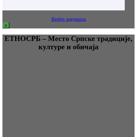
Вибер заједница
x
ЕТНОСРБ – Место Српске традиције,
културе и обичаја