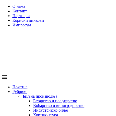
О нама
Контакт
Партнери
Корисни линкови
Импресум
Почетна
Рубрике
Биљна производња
Ратарство и повртарство
Воћарство и виноградарство
Индустријско биље
Хортикултура