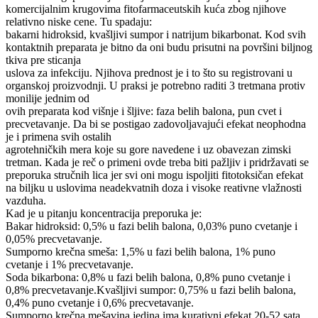
komercijalnim krugovima fitofarmaceutskih kuća zbog njihove
relativno niske cene. Tu spadaju:
bakarni hidroksid, kvašljivi sumpor i natrijum bikarbonat. Kod svih
kontaktnih preparata je bitno da oni budu prisutni na površini biljnog
tkiva pre sticanja
uslova za infekciju. Njihova prednost je i to što su registrovani u
organskoj proizvodnji. U praksi je potrebno raditi 3 tretmana protiv
monilije jednim od
ovih preparata kod višnje i šljive: faza belih balona, pun cvet i
precvetavanje. Da bi se postigao zadovoljavajući efekat neophodna
je i primena svih ostalih
agrotehničkih mera koje su gore navedene i uz obavezan zimski
tretman. Kada je reč o primeni ovde treba biti pažljiv i pridržavati se
preporuka stručnih lica jer svi oni mogu ispoljiti fitotoksičan efekat
na biljku u uslovima neadekvatnih doza i visoke reativne vlažnosti
vazduha.
Kad je u pitanju koncentracija preporuka je:
Bakar hidroksid: 0,5% u fazi belih balona, 0,03% puno cvetanje i
0,05% precvetavanje.
Sumporno krečna smeša: 1,5% u fazi belih balona, 1% puno
cvetanje i 1% precvetavanje.
Soda bikarbona: 0,8% u fazi belih balona, 0,8% puno cvetanje i
0,8% precvetavanje.Kvašljivi sumpor: 0,75% u fazi belih balona,
0,4% puno cvetanje i 0,6% precvetavanje.
Sumporno krečna mešavina jedina ima kurativni efekat 20-52 sata