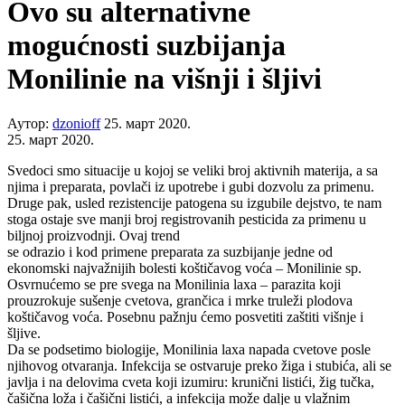
Ovo su alternativne
mogućnosti suzbijanja
Monilinie na višnji i šljivi
Аутор:
dzonioff
25. март 2020.
25. март 2020.
Svedoci smo situacije u kojoj se veliki broj aktivnih materija, a sa
njima i preparata, povlači iz upotrebe i gubi dozvolu za primenu.
Druge pak, usled rezistencije patogena su izgubile dejstvo, te nam
stoga ostaje sve manji broj registrovanih pesticida za primenu u
biljnoj proizvodnji. Ovaj trend
se odrazio i kod primene preparata za suzbijanje jedne od
ekonomski najvažnijih bolesti koštičavog voća – Monilinie sp.
Osvrnućemo se pre svega na Monilinia laxa – parazita koji
prouzrokuje sušenje cvetova, grančica i mrke truleži plodova
koštičavog voća. Posebnu pažnju ćemo posvetiti zaštiti višnje i
šljive.
Da se podsetimo biologije, Monilinia laxa napada cvetove posle
njihovog otvaranja. Infekcija se ostvaruje preko žiga i stubića, ali se
javlja i na delovima cveta koji izumiru: krunični listići, žig tučka,
čašična loža i čašični listići, a infekcija može dalje u vlažnim