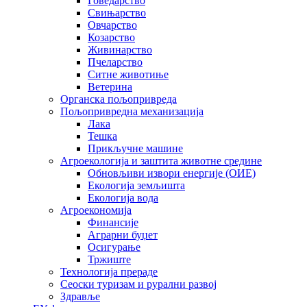
Говедарство
Свињарство
Овчарство
Козарство
Живинарство
Пчеларство
Ситне животиње
Ветерина
Органска пољопривреда
Пољопривредна механизација
Лака
Тешка
Прикључне машине
Агроекологија и заштита животне средине
Обновљиви извори енергије (ОИЕ)
Екологија земљишта
Екологија вода
Агроекономија
Финансије
Аграрни буџет
Осигурање
Тржиште
Технологија прераде
Сеоски туризам и рурални развој
Здравље