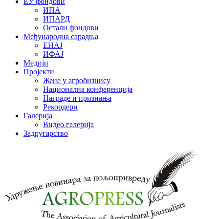
ЕУ фондови
ИПА
ИПАРД
Остали фондови
Међународна сарадња
ЕНАЈ
ИФАЈ
Медији
Пројекти
Жене у агробизнису
Национална конференција
Награде и признања
Рекордери
Галерија
Видео галерија
Задругарство