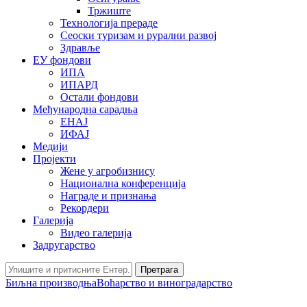
Тржиште
Технологија прераде
Сеоски туризам и рурални развој
Здравље
ЕУ фондови
ИПА
ИПАРД
Остали фондови
Међународна сарадња
ЕНАЈ
ИФАЈ
Медији
Пројекти
Жене у агробизнису
Национална конференција
Награде и признања
Рекордери
Галерија
Видео галерија
Задругарство
Претрага
Биљна производња
Воћарство и виноградарство