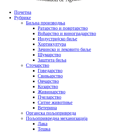
Почетна
Рубрике
Биљна производња
Ратарство и повртарство
Воћарство и виноградарство
Индустријско биље
Хортикултура
Зачинско и лековито биље
Шумарство
Заштита биља
Сточарство
Говедарство
Свињарство
Овчарство
Козарство
Живинарство
Пчеларство
Ситне животиње
Ветерина
Органска пољопривреда
Пољопривредна механизација
Лака
Тешка