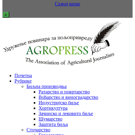
Сазнај више
x
Почетна
Рубрике
Биљна производња
Ратарство и повртарство
Воћарство и виноградарство
Индустријско биље
Хортикултура
Зачинско и лековито биље
Шумарство
Заштита биља
Сточарство