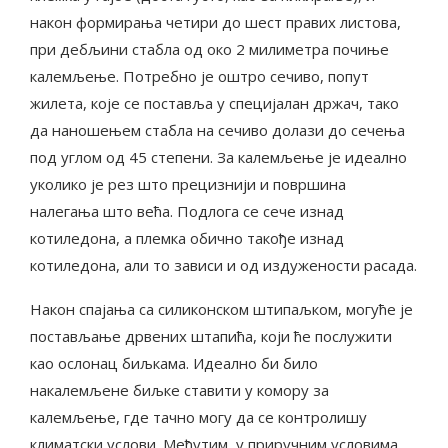
након формирања четири до шест правих листова,
при дебљини стабла од око 2 милиметра почиње
калемљење. Потребно је оштро сечиво, попут
жилета, које се поставља у специјалан држач, тако
да наношењем стабла на сечиво долази до сечења
под углом од 45 степени. За калемљење је идеално
уколико је рез што прецизнији и површина
налегања што већа. Подлога се сече изнад
котиледона, а племка обично такође изнад
котиледона, али то зависи и од издужености расада.
Након спајања са силиконском штипаљком, могуће је
постављање дрвених штапића, који ће послужити
као ослонац биљкама. Идеално би било
накалемљене биљке ставити у комору за
калемљење, где тачно могу да се контролишу
климатски услови. Међутим, у приручним условима