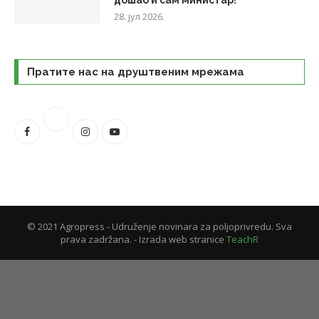
28. јул 2026.
Пратите нас на друштвеним мрежама
© 2021 Agropress - Udruženje novinara za poljoprivredu. Sva
prava zadržana. - Izrada web stranice
TeachR