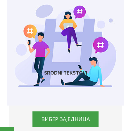
претходна вест
Похапшени због злоупотребе са пшеницом, али
нису сви
следећа вест
Како да региструјете трактор старији од 10 година
а немате документа?
SRODNI TEKSTOVI
ВИБЕР ЗАЈЕДНИЦА