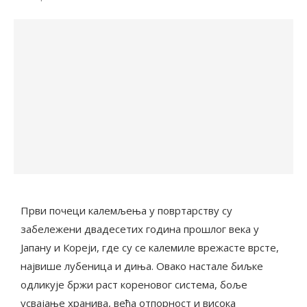
Први почеци калемљења у повртарству су
забележени двадесетих година прошлог века у
Јапану и Кореји, где су се калемиле врежасте врсте,
највише лубеница и диња. Овако настале биљке
одликује бржи раст кореновог система, боље
усвајање хранива, већа отпорност и висока