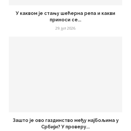
У каквом је стању шећерна репа и какви
приноси се...
29. јул 2026.
Зашто је ово газдинство међу најбољима у
Србији? У проверу...