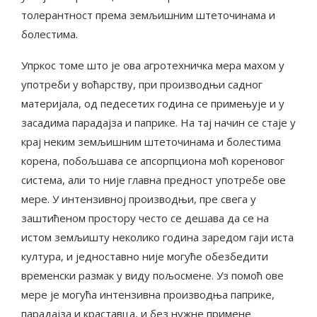
толерантност према земљишним штеточинама и
болестима.
Упркос томе што је ова агротехничка мера махом у
употреби у воћарству, при производњи садног
материјала, од педесетих година се примењује и у
засадима парадајза и паприке. На тај начин се стаје у
крај неким земљишним штеточинама и болестима
корена, побољшава се апсорпциона моћ кореновог
система, али то није главна предност употребе ове
мере. У интензивној производњи, пре свега у
заштићеном простору често се дешава да се на
истом земљишту неколико година заредом гаји иста
култура, и једноставно није могуће обезбедити
временски размак у виду пољосмене. Уз помоћ ове
мере је могућа интензивна производња паприке,
парадајза и краставца, и без нужне примене