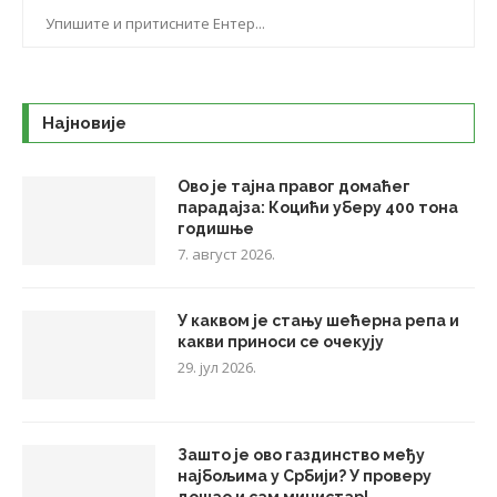
Најновије
Ово је тајна правог домаћег
парадајза: Коцићи уберу 400 тона
годишње
7. август 2026.
У каквом је стању шећерна репа и
какви приноси се очекују
29. јул 2026.
Зашто је ово газдинство међу
најбољима у Србији? У проверу
дошао и сам министар!