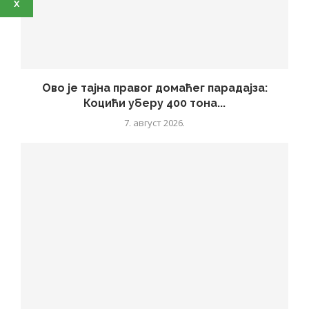
X
Ово је тајна правог домаћег парадајза:
Коцићи уберу 400 тона...
7. август 2026.