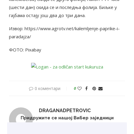
(шести дан) скида се и последња фолија. Биљке у
гајбама остају још два до три дана.
Извор: https://www.agrotv.net/kalemljenje-paprike-i-
paradajza/
ФОТО: Pixabay
0 коментари
0
DRAGANADPETROVIC
Придружите се нашој Вибер заједници