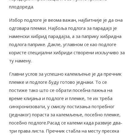
плодореда.
Избор подлоге је веома важан, најбитније је да она
одговара племки. Најбоља подлога за парадајз је
наменски хибрид парадајза, а за паприку хибридна
подлога паприке. Дакле, углавном се као подлоге
користе специјални хибриди створени искључиво за
ту намену.
Главни услов за успешно калемљење је да пречник
племке и подлоге буду готово једнаки. То се
постиже тако што се обрати посебна пажња на
време клијања и подлоге и племке, те их треба
синхронизовати, у смислу постизања потребног
(једнаког) пораста за калемљење, посебно племке,
посебно подлоге.Расад се калеми када развије два-
три права листа. Пречник стабла на месту пресека