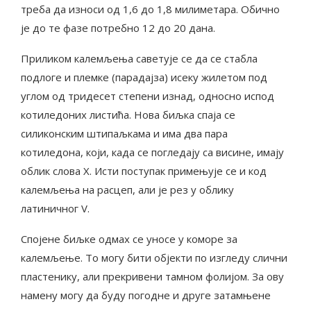
треба да износи од 1,6 до 1,8 милиметара. Обично
је до те фазе потребно 12 до 20 дана.
Приликом калемљења саветује се да се стабла
подлоге и племке (парадајза) исеку жилетом под
углом од тридесет степени изнад, односно испод
котиледоних листића. Нова биљка спаја се
силиконским штипаљкама и има два пара
котиледона, који, када се погледају са висине, имају
облик слова X. Исти поступак примењује се и код
калемљења на расцеп, али је рез у облику
латиничног V.
Спојене биљке одмах се уносе у коморе за
калемљење. То могу бити објекти по изгледу слични
пластенику, али прекривени тамном фолијом. За ову
намену могу да буду погодне и друге затамњене