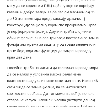
могу да се користе и ПВЦ гајбе, у које се поређају
калеми и добро залију. Гајбе својом висином од 25
до 30 центиметара представљају држаче, тј.
конструкцију за фолију којом све прекривамо. Прва
је перфорирана фолија. Други и трећи слој чине
обичне фолије, а на ова три слоја поставља се тамна
фолија или мрежа за заштиту од града зелене или
црне боје, која има функцију да замрачи расад у
прва два дана.
Посебно треба нагласити да калемљени расад мора
да се налази у условима високе релативне
влажности ваздуха и ниске осветљености. Након 48
сати скида се тамна фолија, па се интензитет
светлости повећава. До тог момента већ је почело
стварање калуса. Након 96 часова (четврти дан од
калемљења) скида се друга фолија, након 144 часа