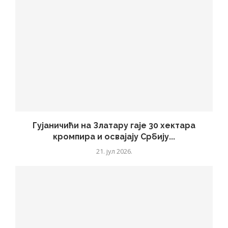
Гујаничићи на Златару гаје 30 хектара
кромпира и освајају Србију...
21. јул 2026.