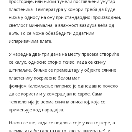
просторије, или ниски тунели постављени унутар
пластеника. Температура у комори треба да буде
нижа у односу на ону при стандардној производњи,
светлост минимална, а влажност ваздуха већа од
85%. То се може обезбедити додатним
испаривачима влаге.
У наредна два-три дана на месту пресека створиће
се калус, односно спојно ткиво. Када се скину
штипаљке, биљке се премештају у објекте сличне
пластенику покривене белом мат
фолијом.Калемљење паприке је однедавно почело
да се користи и у комерцијалне сврхе. Сама
технологија је веома слична описаној, која се
примењује код парадајза.
Након сетве, када се подлога сеје у контејнере, а
племка у гајбе (доста густо, као за пикирање), и