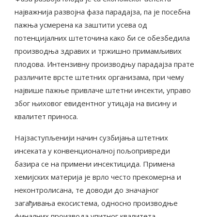
најважнија развојна фаза парадајза, па је посебна
пажња усмерена ка заштити усева од
потенцијалних штеточина како би се обезбедила
производња здравих и тржишно примамљивих
плодова. Интензивну производњу парадајза прате
различите врсте штетних организама, при чему
највише пажње привлаче штетни инсекти, управо
због њиховог евидентног утицаја на висину и
квалитет приноса.
Најзаступљенији начин сузбијања штетних
инсеката у конвенционалној пољопривреди
базира се на примени инсектицида. Примена
хемијских материја је врло често прекомерна и
неконтролисана, те доводи до значајног
загађивања екосистема, односно производње
финалних производа упитног квалитета.