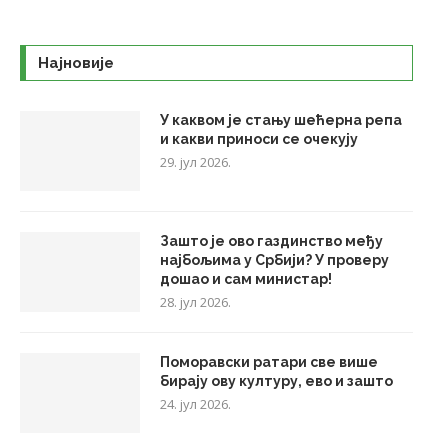
Најновије
У каквом је стању шећерна репа
и какви приноси се очекују
29. јул 2026.
Зашто је ово газдинство међу
најбољима у Србији? У проверу
дошао и сам министар!
28. јул 2026.
Поморавски ратари све више
бирају ову културу, ево и зашто
24. јул 2026.