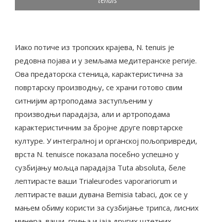
tenuis
Иако потиче из тропских крајева, N. tenuis је
редовна појава и у земљама медитеранске регије.
Ова предаторска стеница, карактеристична за
повртарску производњу, се храни готово свим
ситнијим артроподама заступљеним у
производњи парадајза, али и артроподама
карактеристичним за бројне друге повртарске
културе. У интегралној и органској пољопривреди,
врста N. tenuisсе показала посебно успешно у
сузбијању мољца парадајза Tuta absoluta, беле
лептирасте ваши Trialeurodes vaporariorum и
лептирасте ваши дувана Bemisia tabaci, док се у
мањем обиму користи за сузбијање трипса, лисних
минера, ваши, гриња и јаја других штетних