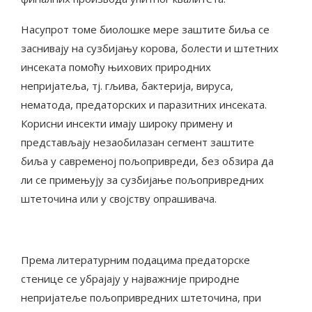
Насупрот томе биолошке мере заштите биља се
заснивају на сузбијању корова, болести и штетних
инсеката помоћу њихових природних
непријатеља, тј. гљива, бактерија, вируса,
нематода, предаторских и паразитних инсеката.
Корисни инсекти имају широку примену и
представљају незаобилазан сегмент заштите
биља у савременој пољопривреди, без обзира да
ли се примењују за сузбијање пољопривредних
штеточина или у својству опрашивача.
Према литературним подацима предаторске
стенице се убрајају у најважније природне
непријатеље пољопривредних штеточина, при