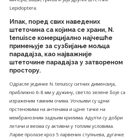
Lepidoptera.
Ипак, поред свих наведених
штеточина са којима се храни, N.
tenuisсе комерцијално најчешће
примењује за сузбијање мољца
парадајза, као најважније
штеточине парадајза у затвореном
простору.
Одрасле јединке N. tenuisсу ситних димензија,
приближно 6-8 мм у дужину, светло зелене боје са
израженим тамним очима. Уочљиви су црни
прстеновима на антенама и црне тачке на
мембранозним задњим крилима. Адулти су добри
летачи и веома су активни у топлим условима.
Ларве пролазе кроз 5 ларвених ступњева, дугачке