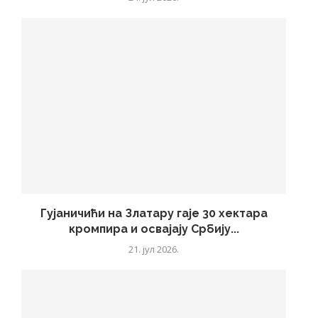
Гујаничићи на Златару гаје 30 хектара
кромпира и освајају Србију...
21. јул 2026.