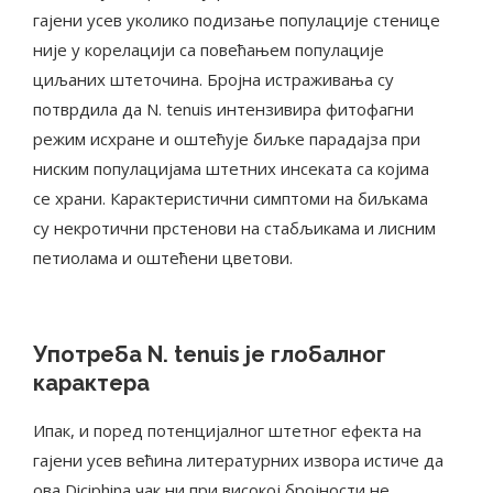
гајени усев уколико подизање популације стенице
није у корелацији са повећањем популације
циљаних штеточина. Бројна истраживања су
потврдила да N. tenuis интензивира фитофагни
режим исхране и оштећује биљке парадајза при
ниским популацијама штетних инсеката са којима
се храни. Карактеристични симптоми на биљкама
су некротични прстенови на стабљикама и лисним
петиолама и оштећени цветови.
Употреба N. tenuis је глобалног
карактера
Ипак, и поред потенцијалног штетног ефекта на
гајени усев већина литературних извора истиче да
ова Diciphina чак ни при високој бројности не