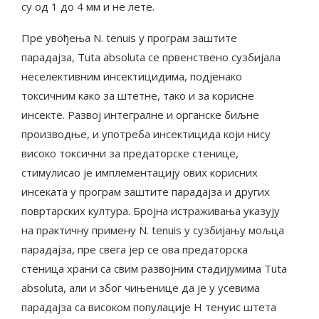
су од 1 до 4 мм и не лете.
Пре увођења N. tenuis у програм заштите
парадајза, Tuta absoluta се првенствено сузбијала
неселективним инсектицидима, подјенако
токсичним како за штетне, тако и за корисне
инсекте. Развој интегралне и органске биљне
производње, и употреба инсектицида који нису
високо токсични за предаторске стенице,
стимулисао је имплементацију ових корисних
инсеката у програм заштите парадајза и других
повртарских култура. Бројна истраживања указују
на практичну примену N. tenuis у сузбијању мољца
парадајза, пре свега јер се ова предаторска
стеница храни са свим развојним стадијумима Tuta
absoluta, али и због чињенице да је у усевима
парадајза са високом популације Н тенуис штета