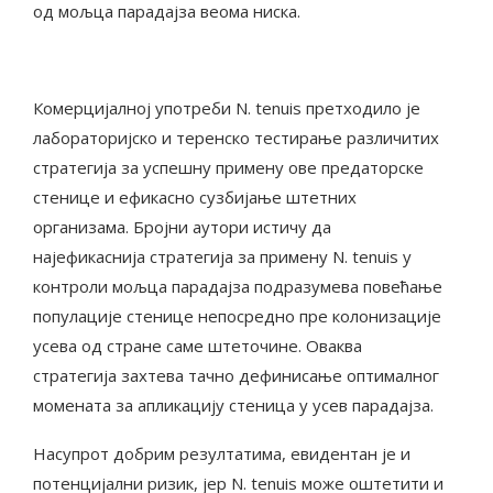
од мољца парадајза веома ниска.
Комерцијалној употреби N. tenuis претходило је
лабораторијско и теренско тестирање различитих
стратегија за успешну примену ове предаторске
стенице и ефикасно сузбијање штетних
организама. Бројни аутори истичу да
најефикаснија стратегија за примену N. tenuis у
контроли мољца парадајза подразумева повећање
популације стенице непосредно пре колонизације
усева од стране саме штеточине. Оваква
стратегија захтева тачно дефинисање оптималног
момената за апликацију стеница у усев парадајза.
Насупрот добрим резултатима, евидентан је и
потенцијални ризик, јер N. tenuis може оштетити и