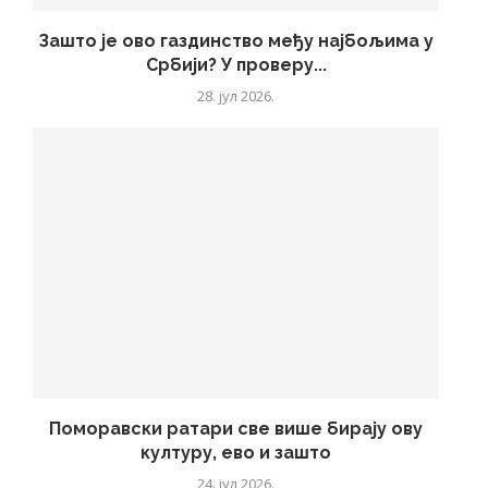
Зашто је ово газдинство међу најбољима у
Србији? У проверу...
28. јул 2026.
Поморавски ратари све више бирају ову
културу, ево и зашто
24. јул 2026.