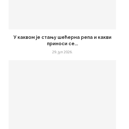
У каквом је стању шећерна репа и какви
приноси се...
29. јул 2026.