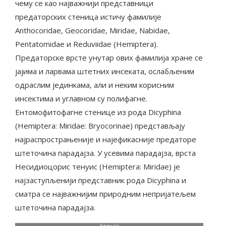
чему се као најважнији представници
предаторских стеница истичу фамилије
Anthocoridae, Geocoridae, Miridae, Nabidae,
Pentatomidae и Reduviidae (Hemiptera).
Предаторске врсте унутар ових фамилија хране се
јајима и ларвама штетних инсеката, ослабљеним
одраслим јединкама, али и неким корисним
инсектима и углавном су полифагне.
Ентомофитофагне стенице из рода Dicyphina
(Hemiptera: Miridae: Bryocorinae) представљају
најраспрострањеније и најефикасније предаторе
штеточина парадајза. У усевима парадајза, врста
Несидиоцорис тенуис (Hemiptera: Miridae) је
најзаступљенији представник рода Dicyphina и
сматра се најважнијим природним непријатељем
штеточина парадајза.
Фото: http://www.pisvojvodina.com/ Nesidiocoris