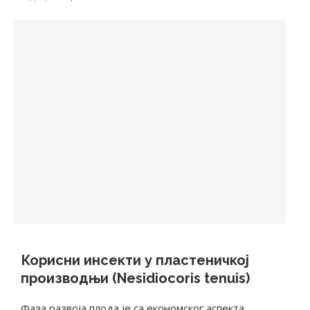
Корисни инсекти у пластеничкој
производњи (Nesidiocoris tenuis)
Фаза развоја плода је са економског аспекта