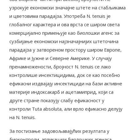
узрокује економски значајне штете на стабљикама
и цветовима парадајза. Употреба N. tenuis је
глобалног карактера и ова врста се широм света
комерцијално примењује као биолошки агенс за
сузбијање економски најзначајнијих штеточина
парадајза у затвореном простору широм Европе,
Африке и Јужне и Северне Америке. У случају
пренамножености, бројност N. tenuis се лако
контролише инсектицидима, док се као посебно
ефикасни издвајају инсектициди на бази активне
материје индоксакарб и ацетамиприд, који са
друге стране показују слабу ефикасност у
контроли Tuta absoluta, али врло ефикасно делују
на N. tenuis.
За постизање задовољавајућих резултата у
биоконтроли, апликацији биолошких агенаса