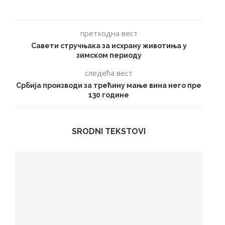
претходна вест
Савети стручњака за исхрану животиња у
зимском периоду
следећа вест
Србија производи за трећину мање вина него пре
130 године
SRODNI TEKSTOVI