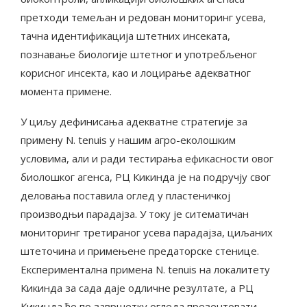
претходи темељан и редован мониторинг усева,
тачна идентификација штетних инсеката,
познавање биологије штетног и употребљеног
корисног инсекта, као и лоцирање адекватног
момента примене.
У циљу дефинисања адекватне стратегије за
примену N. tenuis у нашим агро-еколошким
условима, али и ради тестирања ефикасности овог
биолошког агенса, РЦ Кикинда је на подручју свог
деловања поставила оглед у пластеничкој
производњи парадајза. У току је ситематичан
мониторинг третираног усева парадајза, циљаних
штеточина и примењене предаторске стенице.
Експериментална примена N. tenuis на локалитету
Кикинда за сада даје одличне резултате, а РЦ
Кикинда ће по завршетку огледа презентовати