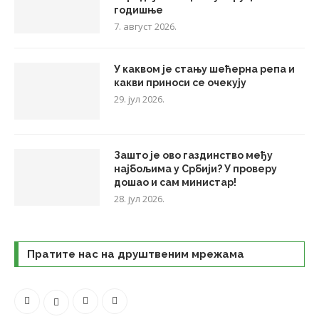
годишње
7. август 2026.
У каквом је стању шећерна репа и
какви приноси се очекују
29. јул 2026.
Зашто је ово газдинство међу
најбољима у Србији? У проверу
дошао и сам министар!
28. јул 2026.
Пратите нас на друштвеним мрежама