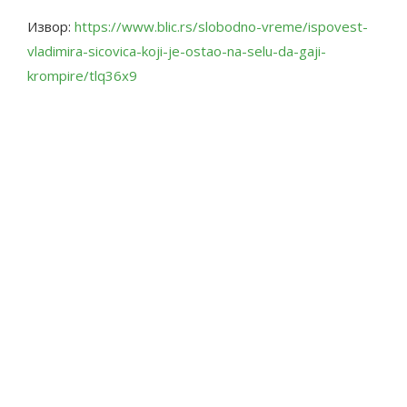
Извор:
https://www.blic.rs/slobodno-vreme/ispovest-
vladimira-sicovica-koji-je-ostao-na-selu-da-gaji-
krompire/tlq36x9