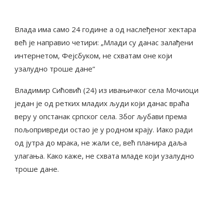
Влада има само 24 године а од наслеђеног хектара
већ је направио четири: „Млади су данас залађени
интернетом, Фејсбуком, не схватам оне који
узалудно троше дане“
Владимир Сићовић (24) из ивањичког села Мочиоци
један је од ретких младих људи који данас враћа
веру у опстанак српског села. Због љубави према
пољопривреди остао је у родном крају. Иако ради
од јутра до мрака, не жали се, већ планира даља
улагања. Како каже, не схвата младе који узалудно
троше дане.