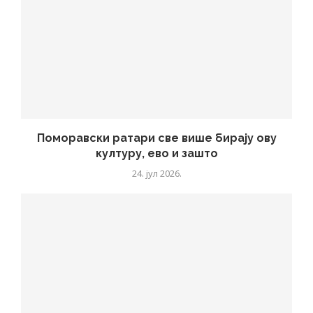
Поморавски ратари све више бирају ову
културу, ево и зашто
24. јул 2026.