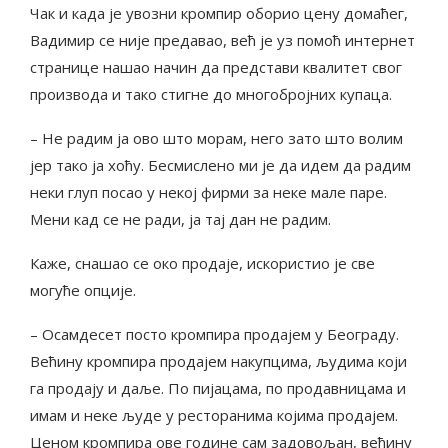
Чак и када је увозни кромпир оборио цену домаћег,
Вадимир се није предавао, већ је уз помоћ интернет
странице нашао начин да представи квалитет свог
производа и тако стигне до многобројних купаца.
– Не радим ја ово што морам, него зато што волим
јер тако ја хоћу. Бесмислено ми је да идем да радим
неки глуп посао у некој фирми за неке мале паре.
Мени кад се не ради, ја тај дан не радим.
Каже, снашао се око продаје, искористио је све
могуће опције.
– Осамдесет посто кромпира продајем у Београду.
Већину кромпира продајем накупцима, људима који
га продају и даље. По пијацама, по продавницама и
имам и неке људе у ресторанима којима продајем.
Ценом кромпира ове године сам задовољан, већину