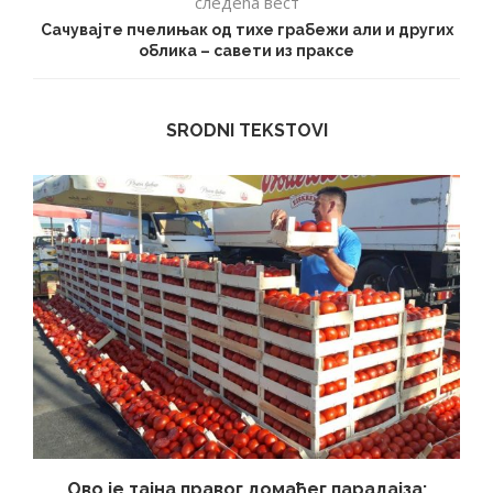
следећа вест
Сачувајте пчелињак од тихе грабежи али и других
облика – савети из праксе
SRODNI TEKSTOVI
Ово је тајна правог домаћег парадајза: