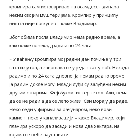
кромпира сам истоваривао на осамдесет динара
неким својим муштеријама. Кромпир у принципу
ништа није поскупео – каже Владимир.
Због обима посла Владимир нема радно време, а
како каже понекад ради и по 24 часа.
– У вађењу кромпира мој радни дан почиње у три
сата изјутра, а завршава се у један сат у ноћ. Некада
радимо и по 24 сата дневно. Ја немам радно време,
ја радим докле могу. Млади луђи су залуђени неким
другим стварима, Фејсбуком, интернетом. Али, нема
да се не ради а да се лепо живи. Сви морају да раде.
Неко седи у фирмуи за рачунаром, неко вози
камион, неко у канализацији – каже Владимир, који
планира ускоро да засади и нова два хектара, на
којима се неће зауставити.