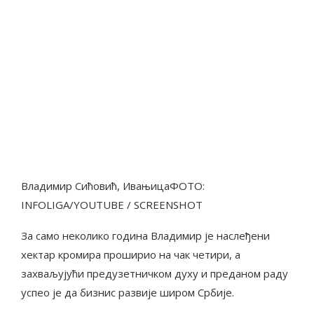
Владимир Сићовић, ИвањицаФОТО:
INFOLIGA/YOUTUBE / SCREENSHOT
За само неколико година Владимир је наслеђени
хектар кромира проширио на чак четири, а
захваљујући предузетничком духу и преданом раду
успео је да бизнис развије широм Србије.