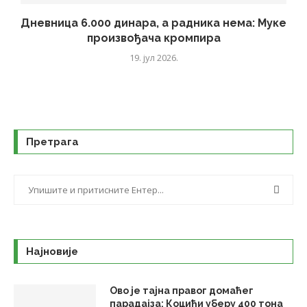
Дневница 6.000 динара, а радника нема: Муке
произвођача кромпира
19. јул 2026.
Претрага
Најновије
Ово је тајна правог домаћег
парадајза: Коцићи уберу 400 тона