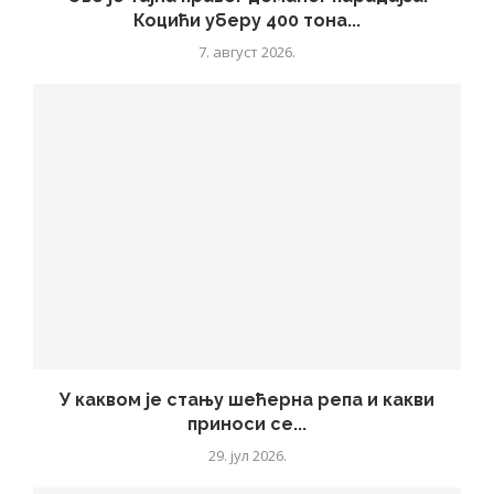
Коцићи уберу 400 тона...
7. август 2026.
У каквом је стању шећерна репа и какви
приноси се...
29. јул 2026.