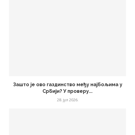
Зашто је ово газдинство међу најбољима у
Србији? У проверу...
28. јул 2026.