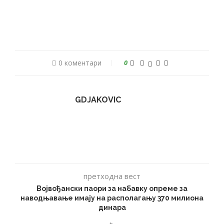
0 коментари
0
GDJAKOVIC
претходна вест
Војвођански паори за набавку опреме за
наводњавање имају на располагању 370 милиона
динара