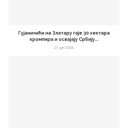
Гујаничићи на Златару гаје 30 хектара
кромпира и освајају Србију...
21. јул 2026.