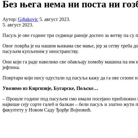
Без њега нема ни поста ни гоз
Аутор:
Gdjakovic
5. август 2023.
5. август 2023.
Пасуљ је ове године три седмице раније доспео за жетву па су 
Овог поврћа је на нашим њивама све мање, јер за сетву треба д
пасуљем купљеним у иностранству.
Они који га раде навелико све обављају помоћу машина па им н
јефтина.
Повртари који нису одустали од пасуља кажу да га ове сезоне н
Увозимо из Киргизије, Бугарске, Пољске…
– Прошле године под пасуљем смо имали посејано приближно 8.
највише сеју сорте галеб и балкан – бели пасуљ и златно жути
факултету у Новом Саду Ђорђе Војновић.