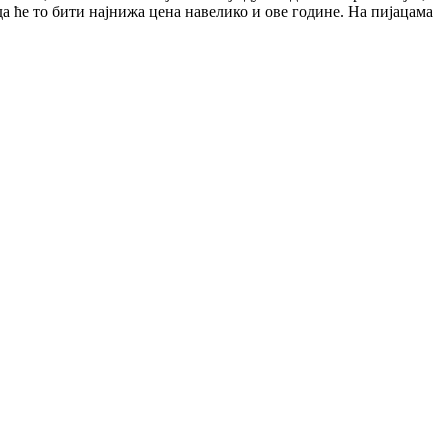
да ће то бити најнижа цена навелико и ове године. На пијацама