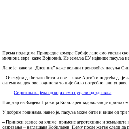
Према подацима Привредне коморе Србије лане смо увезли скоро
милиона евра, каже Војновић. Из земаља ЕУ највише пасуља нам ј
Лане је, како за „Дневник” каже велики произвођач пасуља Си
– Очекујем да ће тако бити и ове – каже Арсић и подсећа да ј
ситемима, док ове године за то није било потребно, али упркос
Сиротињска јела од којих смо пуцали од здравља
Повртар из Змајева Прокица Кобиларев задовољан је приносом 
У добрим годинама, навео је, пасуља може бити и више од три 
– Приноси зависе од климе, примене агротехнике и земљишта на 
сазревања – наглашава Кобиларев. Њему после жетве следи да п