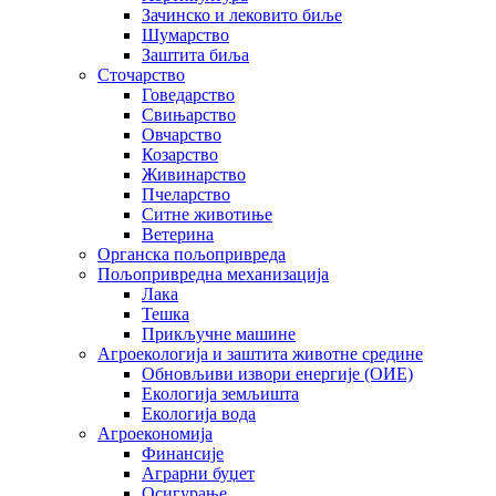
Зачинско и лековито биље
Шумарство
Заштита биља
Сточарство
Говедарство
Свињарство
Овчарство
Козарство
Живинарство
Пчеларство
Ситне животиње
Ветерина
Органска пољопривреда
Пољопривредна механизација
Лака
Тешка
Прикључне машине
Агроекологија и заштита животне средине
Обновљиви извори енергије (ОИЕ)
Екологија земљишта
Екологија вода
Агроекономија
Финансије
Аграрни буџет
Осигурање