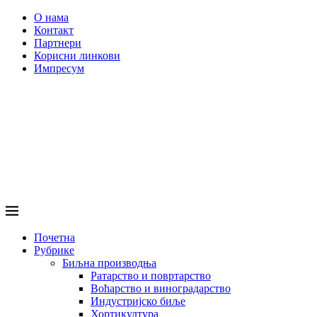
О нама
Контакт
Партнери
Корисни линкови
Импресум
Почетна
Рубрике
Биљна производња
Ратарство и повртарство
Воћарство и виноградарство
Индустријско биље
Хортикултура