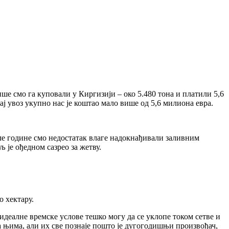
е смо га куповали у Киргизији – око 5.480 тона и платили 5,6
ај увоз укупно нас је коштао мало више од 5,6 милиона евра.
шле године смо недостатак влаге надокнађивали заливним
 је ођедном сазрео за жетву.
о хектару.
 идеалне времске услове тешко могу да се уклопе током сетве и
а њима, али их све познаје пошто је дугогодишњи произвођач,