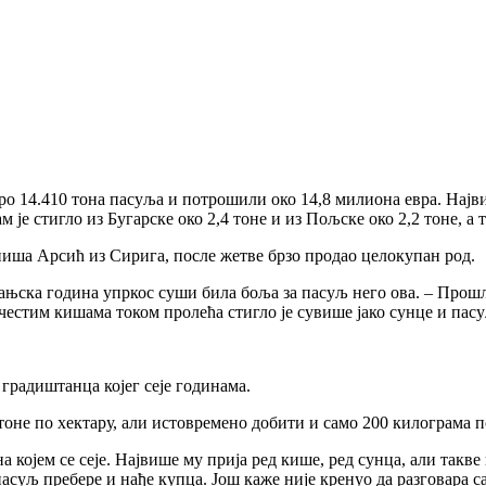
 14.410 тона пасуља и потрошили око 14,8 милиона евра. Највиш
е стигло из Бугарске око 2,4 тоне и из Пољске око 2,2 тоне, а т
ниша Арсић из Сирига, после жетве брзо продао целокупан род.
е лањска година упркос суши била боља за пасуљ него ова. – Про
 честим кишама током пролећа стигло је сувише јако сунце и пасуљ
градиштанца којег сеје годинама.
тоне по хектару, али истовремено добити и само 200 килограма п
којем се сеје. Највише му прија ред кише, ред сунца, али такве
асуљ пребере и нађе купца. Још каже није кренуо да разговара с