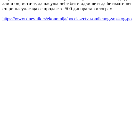
али и он, истиче, да пасуља неће бити одвише и да ће имати ле
стари пасуљ сада се продаје за 500 динара за килограм.
https://www.dnevnik.rs/ekonomija/pocela-zetva-omilenog-srpskog-p