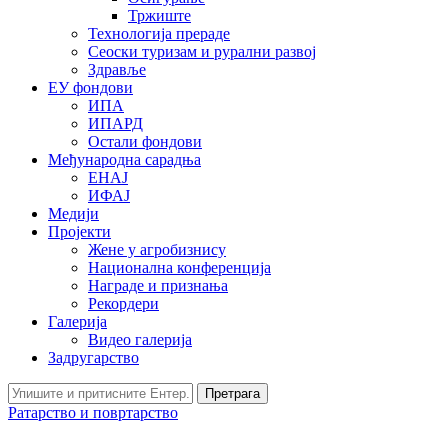
Тржиште
Технологија прераде
Сеоски туризам и рурални развој
Здравље
ЕУ фондови
ИПА
ИПАРД
Остали фондови
Међународна сарадња
ЕНАЈ
ИФАЈ
Медији
Пројекти
Жене у агробизнису
Национална конференција
Награде и признања
Рекордери
Галерија
Видео галерија
Задругарство
Претрага
Ратарство и повртарство