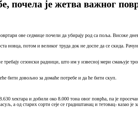
бе, почела је жетва важног пов
повртари ове седмице почели да убирају род са поља. Високе днев
оста новца, потом и великог труда док не доспе да се скида. Рач
е требају сезонски радници, што им у извесној мери смањује тр
еће бити довољно за домаће потребе и да ће бити скуп.
630 хектара и добили око 8.000 тона овог поврћа, па је просеч
 пасуљ, а од старих сорти сеје се градиштанац и тетовац- казао 