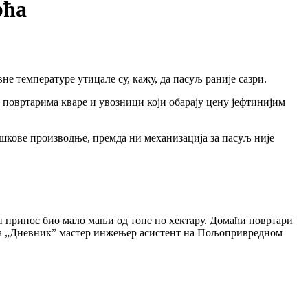
рћа
не температуре утицале су, кажу, да пасуљ раније сазри.
ун повртарима кваре и увозници који обарају цену јефтинијим
ошкове производње, премда ни механизација за пасуљ није
ан принос био мало мањи од тоне по хектару. Домаћи повртари
је за „Дневник” мастер инжењер асистент на Пољопривредном