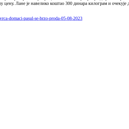
пу цену. Лане је навелико коштао 300 динара килограм и очекује 
ovrca-domaci-pasul-se-brzo-proda-05-08-2023