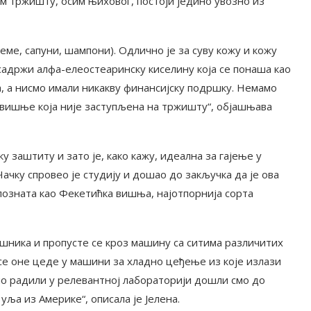
м тржишту, осим њиховог, постоји једино увозно из
реме, сапуни, шампони). Одлично је за суву кожу и кожу
 садржи алфа-елеостеаринску киселину која се понаша као
на, а нисмо имали никакву финансијску подршку. Немамо
 вишње која није заступљена на тржишту“, објашњава
 заштиту и зато је, како кажу, идеална за гајење у
ачку спровео је студију и дошао до закључка да је ова
у позната као Фекетићка вишња, најотпорнија сорта
шника и пропусте се кроз машину са ситима различитих
 се оне цеде у машини за хладно цеђење из које излази
о радили у релевантној лабораторији дошли смо до
уља из Америке“, описала је Јелена.