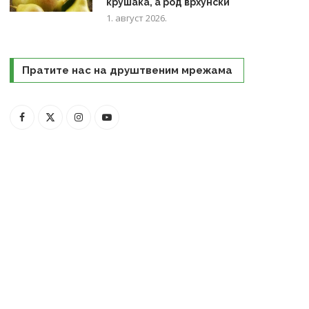
крушака, а род врхунски
1. август 2026.
Пратите нас на друштвеним мрежама