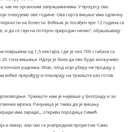
на, чак ни органским запрашивачима. У процесу смо
који очекујемо ове године. Ова сорта вишње има одличну
отпорности на болести. Воћњак је посађен пре 12 година са
, и да се гаји на потпуно природан начин“, објашњавају
 површини од 1,5 хектара, где је око 700 стабала са
и 20 тона вишања. Идеја је била да ово буде искључиво
езонских радника. Ипак, плод који уберу не продају у
а воћке прерађују и пласирају на тржиште као готов
 производњи. Тржиште нам је највише у Београду и за
твених мрежа. Рачуница је таква да је вишњу
реради има зараде„, открива породица Симић.
ја и ликер, али смо га унапредили пројектом ‘Само