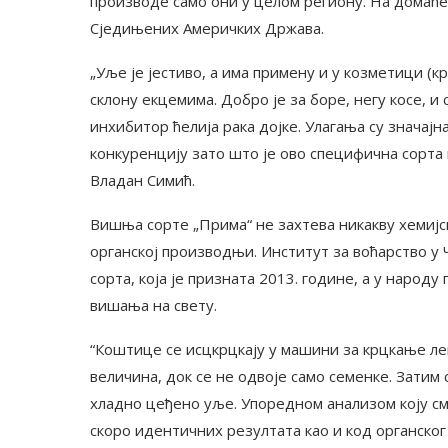
производе само они у целом региону. На домаће
Сједињених Америчких Држава.
„Уље је јестиво, а има примену и у козметици (к
склону екцемима. Добро је за боре, негу косе, и
инхибитор ћелија рака дојке. Улагања су значај
конкуренцију зато што је ово специфична сорта
Владан Симић.
Вишња сорте „Прима“ не захтева никакву хемијску
органској производњи. Институт за воћарство у Ч
сорта, која је призната 2013. године, а у народ
вишања на свету.
“Коштице се исцкрцкају у машини за крцкање ле
величина, док се не одвоје само семенке. Затим
хладно цеђено уље. Упоредном анализом коју см
скоро идентичних резултата као и код органског 