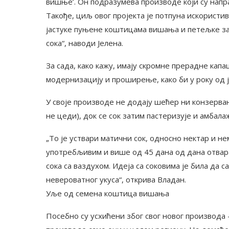
вишње’. Он подразумева производе који су напр
Такође, циљ овог пројекта је потпуна искористи
јастуке пуњене коштицама вишања и петељке за 
сока“, наводи Јелена.
За сада, како кажу, имају скромне прерадне капа
модернизацију и проширење, како би у року од 
У своје производе не додају шећер ни конзерван
не цеди), док се сок затим пастеризује и амбалаж
„То је уствари матични сок, односно нектар и не
употребљивим и више од 45 дана од дана отвар
сока са ваздухом. Идеја са соковима је била да
невероватног укуса“, открива Владан.
Уље од семена коштица вишања
Посебно су усхићени због свог новог производа 