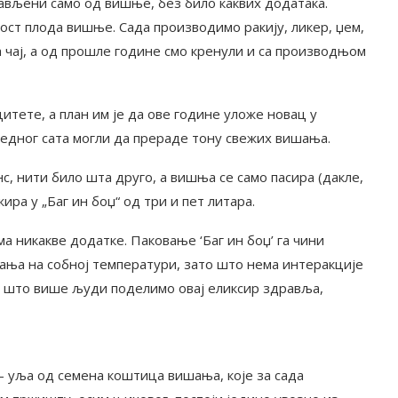
ављени само од вишње, без било каквих додатака.
вост плода вишње. Сада производимо ракију, ликер, џем,
чај, а од прошле године смо кренули и са производњом
цитете, а план им је да ове године уложе новац у
једног сата могли да прераде тону свежих вишања.
с, нити било шта друго, а вишња се само пасира (дакле,
ира у „Баг ин боџ“ од три и пет литара.
ма никакве додатке. Паковање ‘Баг ин боџ’ га чини
ања на собној температури, зато што нема интеракције
 са што више људи поделимо овај еликсир здравља,
– уља од семена коштица вишања, које за сада