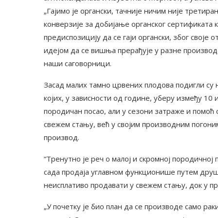
„Гајимо је органски, тачније ничим није третира
конверзије за добијање органског сертификата 
предиспозицију да се гаји органски, због своје 
идејом да се вишња прерађује у разне производе
наши саговорници.
Засад малих тамно црвених плодова подигли су на
којих, у зависности од године, уберу између 10 
породичан посао, али у сезони затраже и помоћ с
свежем стању, већ у својим производним погоним
производ.
“Тренутно је реч о малој и скромној породичној
сада продаја углавном функционише путем друш
неисплативо продавати у свежем стању, док у п
„У почетку је био план да се производе само раки