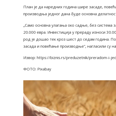
План је да наредних година шире засаде, повећа
производња једног дана буде основна делатнос
„Само основна улагања око садње, без система з
20.000 евра. Инвестиција у прераду износи 30.0
род је дошао тек кроз шест до седам година. П
засада и повећање производње“, нагласили су н
Извор: https://biznis.rs/preduzetnik/preradom-i-j
ФОТО: Pixabay