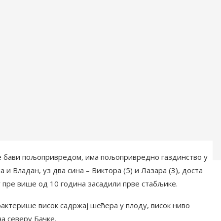
не бави пољопривредом, има пољопривредно газдинство у
и Владан, уз два сина – Виктора (5) и Лазара (3), доста
у пре више од 10 година засадили прве стабљике.
рактерише висок садржај шећера у плоду, висок ниво
а северу Бачке.