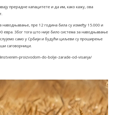
вају прерадне капацитете и да им, како кажу, ова
т.
а наводњавање, пре 12 година била су између 15.000 и
00 евра. Због тога што није било система за наводњавање
ослујемо само у Србији и будући циљеви су проширење
аши саговорници.
edinstvenim-proizvodom-do-bolje-zarade-od-visanja/