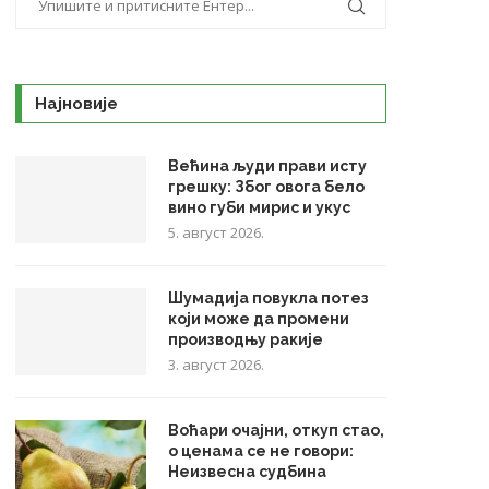
Најновије
Већина људи прави исту
грешку: Због овога бело
вино губи мирис и укус
5. август 2026.
Шумадија повукла потез
који може да промени
производњу ракије
3. август 2026.
Воћари очајни, откуп стао,
о ценама се не говори:
Неизвесна судбина