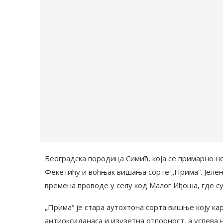
Београдска породица Симић, која се примарно 
Фекетићу и воћњак вишања сорте „Прима“. Јелена 
времена проводе у селу код Малог Иђоша, где с
„Прима“ је стара аутохтона сорта вишње коју ка
антиоксиданаса и изузетна отпорност, а успева н