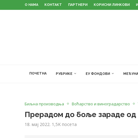
О НАМА
КОНТАКТ
ПАРТНЕРИ
КОРИСНИ ЛИНКОВИ
ПОЧЕТНА
РУБРИКЕ
ЕУ ФОНДОВИ
МЕЂУНА
Биљна производња
Воћарство и виноградарство
Прерадом до боље зараде од 
18. мај 2022.
1,5K
посета