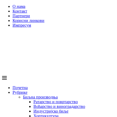
О нама
Контакт
Партнери
Корисни линкови
Импресум
Почетна
Рубрике
Биљна производња
Ратарство и повртарство
Воћарство и виноградарство
Индустријско биље
Хортикултура