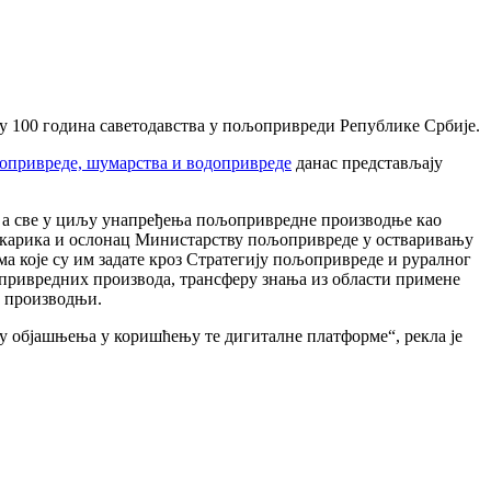
у 100 година саветодавства у пољопривреди Републике Србије.
привреде, шумарства и водопривреде
данас представљаjу
, а све у циљу унапређења пољопривредне производње као
а карика и ослонац Министарству пољопривреде у остваривању
а које су им задате кроз Стратегију пољопривреде и руралног
љопривредних производа, трансферу знања из области примене
у производњи.
њу објашњења у коришћењу те дигиталне платформе“, рекла је