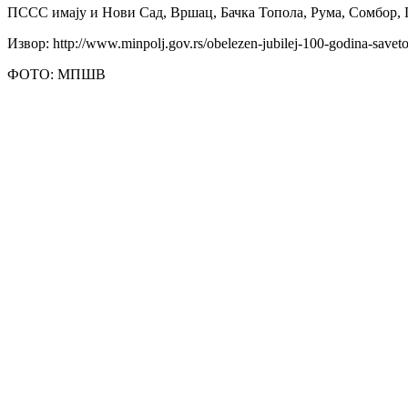
ПССС имају и Нови Сад, Вршац, Бачка Топола, Рума, Сомбор, 
Извор: http://www.minpolj.gov.rs/obelezen-jubilej-100-godina-savet
ФОТО: МПШВ