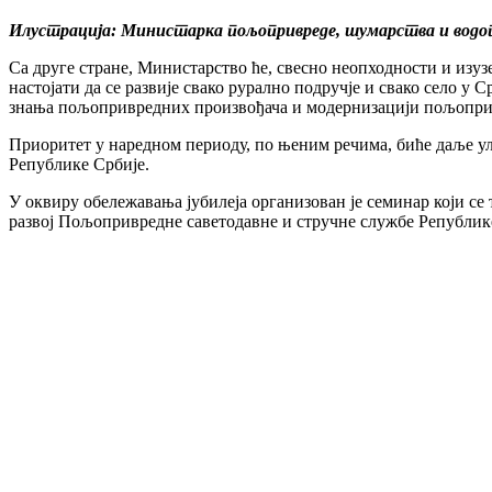
Илустрација: Министарка пољопривреде, шумарства и водопр
Са друге стране, Министарство ће, свесно неопходности и из
настојати да се развије свако рурално подручје и свако село у
знања пољопривредних произвођача и модернизацији пољопривр
Приоритет у наредном периоду, по њеним речима, биће даље ул
Републике Србије.
У оквиру обележавања јубилеја организован је семинар који с
развој Пољопривредне саветодавне и стручне службе Републик