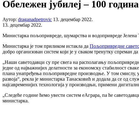
Обележен јубилеј – 100 година
Аутор:
draganadpetrovic
13. децембар 2022.
13. децембар 2022.
Министарка пољопривреде, шумарства и водопривреде Јелена Т
Министарка је том приликом истакла да
Пољопривреднe савето
добро организован систем који је у сваком тренутку спреман д
„Наши саветодавци су пре свега на располагању пољопривред
једне од најважнијих делатности за економску стабилност сва
плана унапређења пољопривредне производње. У том смислу, у 
развоја“, рекла је министарка Танасковић и додала да се од с
најсавременијих технологија у производњи, примени дигитални
„Следеће године ћемо увести систем еАграра, па ће саветодав
министарка.