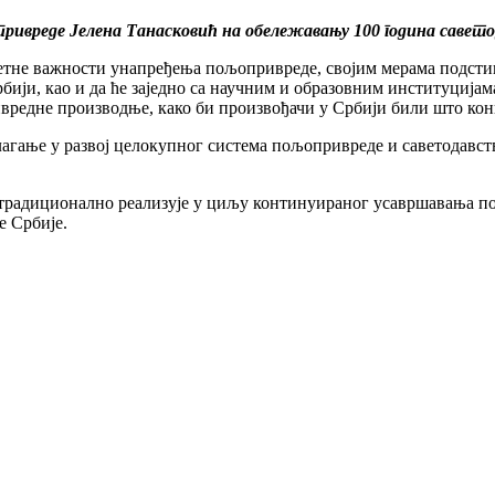
ивреде Јелена Танасковић на обележавању 100 година савето
узетне важности унапређења пољопривреде, својим мерама подст
 Србији, као и да ће заједно са научним и образовним институци
едне производње, како би произвођачи у Србији били што конк
агање у развој целокупног система пољопривреде и саветодавст
е традиционално реализује у циљу континуираног усавршавања п
е Србије.