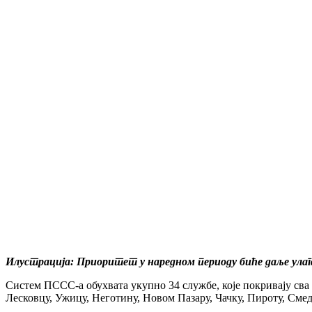
Илустрација: Приоритет у наредном периоду биће даље улага
Систем ПССС-а обухвата укупно 34 службе, које покривају сва 
Лесковцу, Ужицу, Неготину, Новом Пазару, Чачку, Пироту, Сме