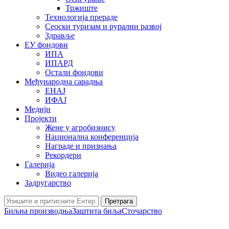
Тржиште
Технологија прераде
Сеоски туризам и рурални развој
Здравље
ЕУ фондови
ИПА
ИПАРД
Остали фондови
Међународна сарадња
ЕНАЈ
ИФАЈ
Медији
Пројекти
Жене у агробизнису
Национална конференција
Награде и признања
Рекордери
Галерија
Видео галерија
Задругарство
Претрага
Биљна производња
Заштита биља
Сточарство