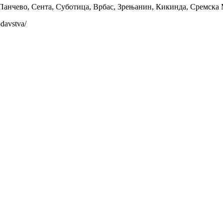
Панчево, Сента, Суботица, Врбас, Зрењанин, Кикинда, Сремска
odavstva/