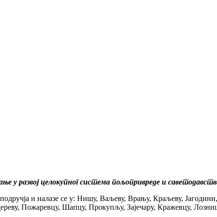
ње у развој целокупног система пољопривреде и саветодавств
подручја и налазе се у: Нишу, Ваљеву, Врању, Краљеву, Јагодини
дереву, Пожаревцу, Шапцу, Прокупљу, Зајечару, Кражевцу, Лозни