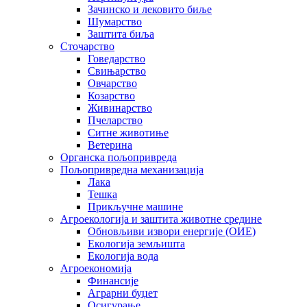
Зачинско и лековито биље
Шумарство
Заштита биља
Сточарство
Говедарство
Свињарство
Овчарство
Козарство
Живинарство
Пчеларство
Ситне животиње
Ветерина
Органска пољопривреда
Пољопривредна механизација
Лака
Тешка
Прикључне машине
Агроекологија и заштита животне средине
Обновљиви извори енергије (ОИЕ)
Екологија земљишта
Екологија вода
Агроекономија
Финансије
Аграрни буџет
Осигурање