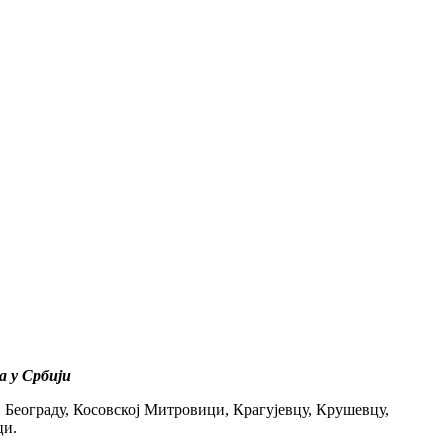
а у Србији
, Београду, Косовској Митровици, Крагујевцу, Крушевцу,
ци.