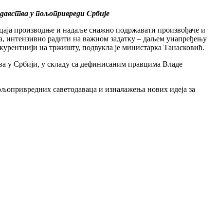
давства у пољопривреди Србије
ицаја производње и надаље снажно подржавати произвођаче и
јама, интензивно радити на важном задатку – даљем унапређењу
урентнији на тржишту, подвукла је министарка Танасковић.
ва у Србији, у складу са дефинисаним правцима Владе
ољопривредних саветодаваца и изналажења нових идеја за