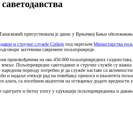
 саветодавства
анасковић присуствовала је данас у Врњачкој Бањи обележавањ
давнe и стручнe службe Србије
под окриљем
Министарства пољо
а одговори захтевима савремене пољопривреде.
ним произвођачима на око 450.000 пољопривредних газдинстава
ке земље. Пољопривредне саветодавне и стручне службе су важн
наредном периоду потребно је да службе наставе са активностим
лужби и надаље очекује рад на повећању приноса и квалитета по
х алата, са посебним акцентом на остварењу додате вредности 
ци одиграти и битну улогу у едукацији пољопривредника и дава