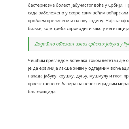
бактериозна болест јабучастог воћа у Србији. П
сада забележено у скоро свим већим воћарским 
проблем преливени и на ову годину. Најзначај
биљке, које треба спроводити како у вегетацији
Додатно отежан извоз српских јабука у Ру
Чешћим прегледом воћњака током вегетације о
је да ервинија лакше живи у одгајаним воћњац
напада јабуку, крушку, дуњу, мушмулу и глог, 
првенствено се базира на непестицидним мера
бактерицида.