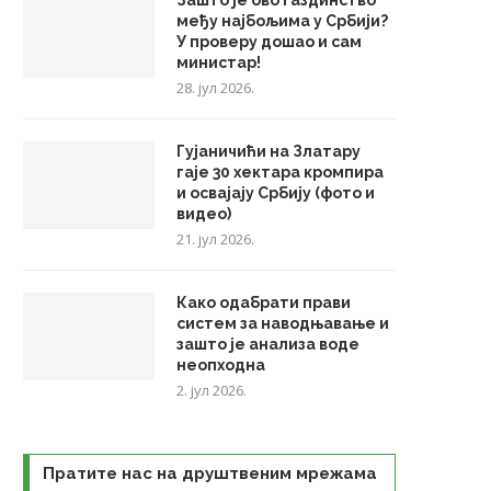
Зашто је ово газдинство
међу најбољима у Србији?
У проверу дошао и сам
министар!
28. јул 2026.
Гујаничићи на Златару
гаје 30 хектара кромпира
и освајају Србију (фото и
видео)
21. јул 2026.
Како одабрати прави
систем за наводњавање и
зашто је анализа воде
неопходна
2. јул 2026.
Пратите нас на друштвеним мрежама