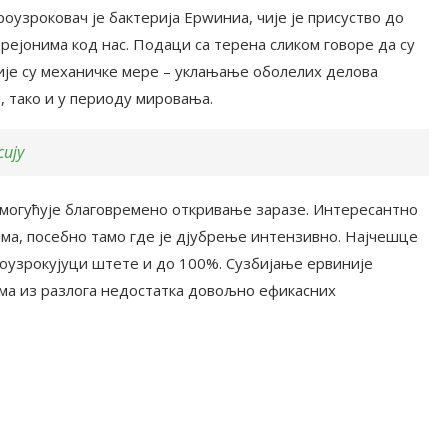
роузроковач је бактерија Ерwиниа, чије је присуство до
рејонима код нас. Подаци са терена сликом говоре да су
није су механичке мере – уклањање оболелих делова
, тако и у периоду мировања.
сију
могућује благовремено откривање заразе. Интересантно
има, посебно тамо где је дјубрење интензивно. Најчешце
проузрокујуци штете и до 100%. Сузбијање ервиније
ма из разлога недостатка довољно ефикасних