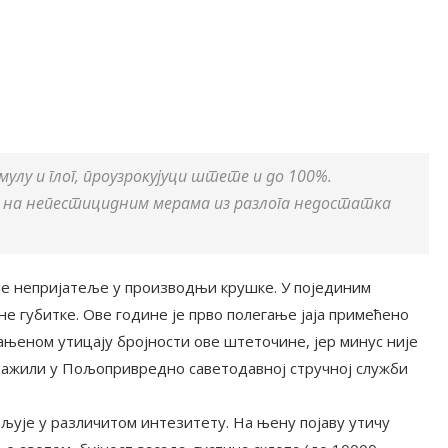
мулу и глог, проузрокујуци штете и до 100%.
а на непестицидним мерама из разлога недостатка
ије непријатеље у производњи крушке. У појединим
е губитке. Ове године је прво полегање јаја примећено
ањеном утицају бројности ове штеточине, јер минус није
тражили у Пољопривредно саветодавној стручној служби
вљује у различитом интезитету. На њену појаву утичу