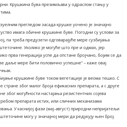
 црни. Крушкина бува презимљава у одраслом стању у
тима.
изуелним прегледом засада крушке уочено је значајно
суство имага обичне крушкине буве. Погодни су услови за
ој, па треба предузети одговарајуће мере сузбијања
теточине. Уколико је могуће што пре и одмах, јер
ико прва генерација успе да опстане бројчано, бојим се да
све даље мере бити половично успешне” – каже овај
учњак.
бијање крушкине буве током вегетације је веома тешко. С
е стране због малог броја ефикасних препарата, а с друге
ане због могућности настајања резистентних сојева
требом препарата истих, или сличних механизама
вања. У каснијој фази (мај-август) природни непријатељи
штеточине могу у значајној мери да редукују њен број.