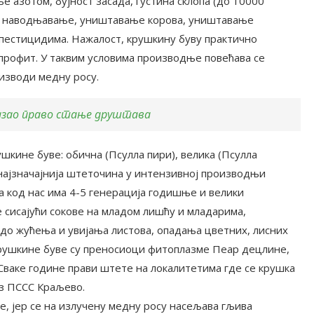
е азотом, бујност засада, густина склопа (до 10000
е, наводњавање, уништавање корова, уништавање
пестицидима. Нажалост, крушкину буву практично
 профит. У таквим условима производње повећава се
изводи медну росу.
казао право стање друштава
ушкине буве: обична (Псyлла пири), велика (Псyлла
 најзначајнија штеточина у интензивној производњи
а код нас има 4-5 генерација годишње и велики
сисајући сокове на младом лишћу и младарима,
до жућења и увијања листова, опадања цветних, лисних
крушкине буве су преносиоци фитоплазме Пеар децлине,
ваке године прави штете на локалитетима где се крушка
из ПССС Краљево.
, јер се на излучену медну росу насељава гљива