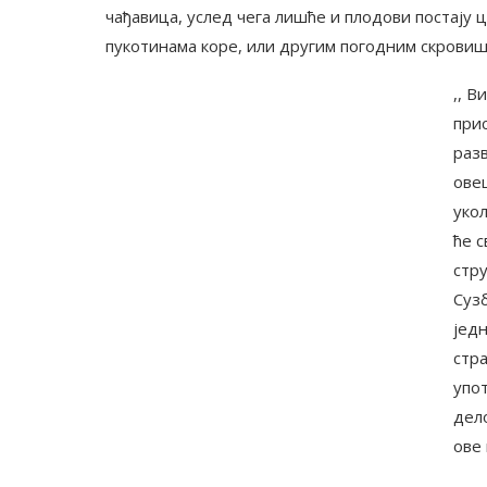
чађавица, услед чега лишће и плодови постају
пукотинама коре, или другим погодним скровиш
,, В
при
разв
овеш
укол
ће 
стр
Суз
једн
стр
упо
дело
ове 