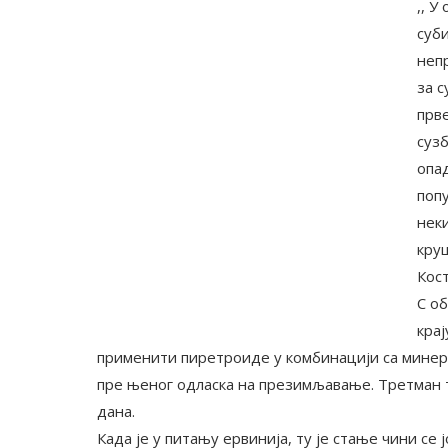
,, У
суб
неп
за 
прв
сузб
опа
попу
нек
круш
Кост
С об
крај
применити пиретроиде у комбинацији са минер
пре њеног одласка на презимљавање. Третман т
дана.
Када је у питању ервинија, ту је стање чини се