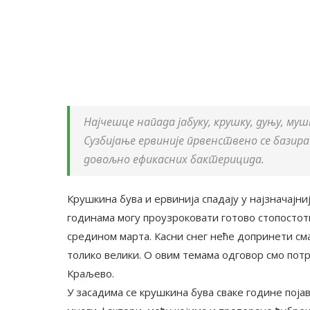
Најчешце напада јабуку, крушку, дуњу, муш
Сузбијање ервиније првенствено се базир
довољно ефикасних бактерицида.
Крушкина бува и ервинија спадају у најзначајн
годинама могу проузроковати готово стопостотн
средином марта. Касни снег неће допринети см
толико велики. О овим темама одговор смо по
Краљево.
У засадима се крушкина бува сваке године поја