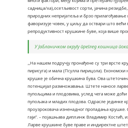
многи фактори, међу којима и претерано ђубрењ
садница/ха),осетљивост сорти, јачина резидб
природних непријатеља и брзо прилагођавање 
фаворизује човек, у циљу да оствари што већи
репродуктивност крушкине буве, која више про
У Јабланичком округу преглед кошница по
,,На нашем подручју пронађене су три врсте кр
пирисуга) и мала (Псyлла пирицола). Економски
крушке је обична крушкина бува. Ова штеточин
потенцијал размножавања. Штете наносе ларве 
пупољцима и плодовима, услед чега може доћи 
пупољака и младих плодова. Одрасле јединке 
проузроковача изненадног пропадања крушке. С
гаји”. – појашњава дипл.инж Владимир Костић, 
Ларве крушкине буве праве и индиректне штете