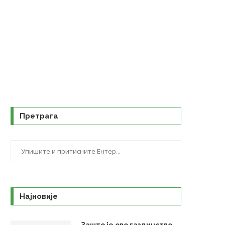
Претрага
Најновије