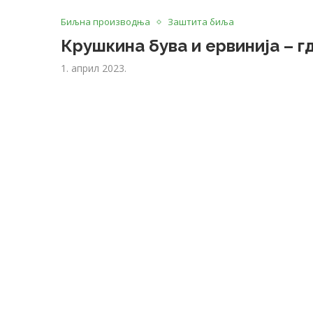
Биљна производња
Заштита биља
Крушкина бува и ервинија – г
1. април 2023.