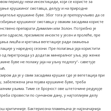
 овом периоду неки инсектициди, који се користе за
ијање крушкиног смотавца, делују и на природне
ријатеље крушкине буве. Због тога је препоручљиво да се
сузбијање крушкиног смотавца у оваким засадима користе
енствено препарати Димилин или Золон. Потребно је
ити одрасле, презимеле инсекте у јесен и пролеће, пре
дања лишћа и кретања вегетације ради смањења
лације у наредној сезони. Пре полагања јаја користити
и од пиретроида уз додатак минералног уља, јер женке
кине буве не полажу јаја на уљну подлогу”- саветује
ић.
зиром да је у свим засадима крушке где је вегетација при
у, забележена јача појава крушкине буве, треба
алним уљима. Тиме се бројност ове штеточине редукује
реба спровести по сунчаном дану, у најтоплијем делу
 још критичније. Бактериозна пламењача је најзначајнија