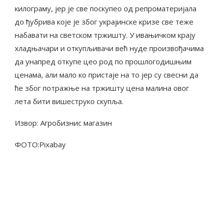
килограму, јер је све поскупео од репроматеријала
до ђубрива које је због украјинске кризе све теже
набавати на светском тржишту. У ивањичком крају
хладњачари и откупљивачи већ нуде произвођачима
да унапред откупе цео род по прошлогодишњим
ценама, али мало ко пристаје на то јер су свесни да
ће због потражње на тржишту цена малина овог
лета бити вишеструко скупља.
Извор: Агробизнис магазин
ФОТО:Pixabay