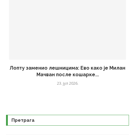
Лопту заменио лешницима: Ево како је Милан
Мачван после кошарке...
23. јул 2026.
Претрага