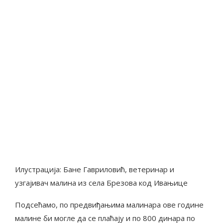
Илустрација: Бане Гавриловић, ветеринар и
узгајивач малина из села Брезова код Ивањице
Подсећамо, по предвиђањима малинара ове године
малине би могле да се плаћају и по 800 динара по