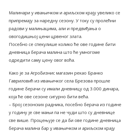
Малинари у ивањичком и ариљском крају увелико се
припремају за наредну сезону. У току су пролећни
радови у малињацима, али и предвиђања о
овогодишњој цени црвеног злата.
Посебно се спекулише колико ће ове године бити
дневница берача малина што ће умногоме
одредити саму цену овог воћа.
Како је за Агробизнис магазин рекао Бранко
Гавриловић из ивањичког села Брезова прошле
године берачи су имали дневницу од 3.000 динара,
која ће ове сезоне сигурно бити већа.
– Број сезонских радника, посебно берача из године
у годину је све мањи па не чуди што су дневнице
све више. Процењује се да би ове године дневница
берача малина бар у ивањичком и ариљском крају