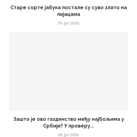
Старе сорте јабука постале су суво злато на
пијацама
30. јул 2026.
Зашто је ово газдинство међу најбољима у
Србији? У проверу...
28. јул 2026.