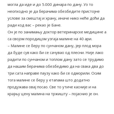
могла да иде и до 5.000 динара по дану. Уз то
неопходно је да берачима обезбедите пристојне
услове за смештај и храну, иначе нико неће доћи да
ради код вас – рекао је Бане.
Он је по занимању доктор ветеринарске медицине а
са својом породицом узгаја малине на 40 ари.
– Малине се беру по сунчаном дану, јер плод мора
да буде сув како би се сачувао од плесни. Није лако
радити по сунчаном и топлом дану зато се трудимо
да нашим берачима обезбедимо да на свака два до
три сата направе паузу како би се одморили. Осим
тога малине се беру у етапама што додатно
продужава овај посао. Све то утиче касније и на
крајњу цену малина на тржишту – појаснио је он.