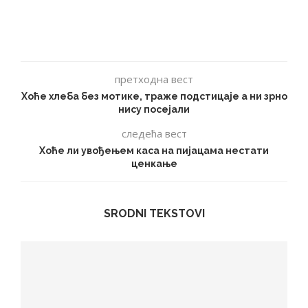
претходна вест
Хоће хлеба без мотике, траже подстицаје а ни зрно
нису посејали
следећа вест
Хоће ли увођењем каса на пијацама нестати
ценкање
SRODNI TEKSTOVI