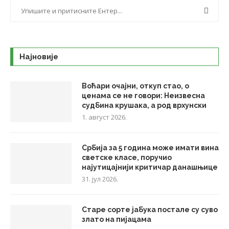
Најновије
Воћари очајни, откуп стао, о
ценама се не говори: Неизвесна
судбина крушака, а род врхунски
1. август 2026.
Србија за 5 година може имати вина
светске класе, поручио
најутицајнији критичар данашњице
31. јул 2026.
Старе сорте јабука постале су суво
злато на пијацама