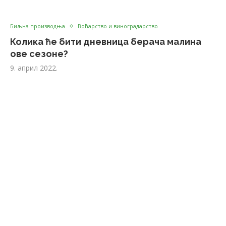
Биљна производња
Воћарство и виноградарство
Колика ће бити дневница берача малина
ове сезоне?
9. април 2022.