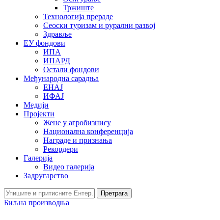
Тржиште
Технологија прераде
Сеоски туризам и рурални развој
Здравље
ЕУ фондови
ИПА
ИПАРД
Остали фондови
Међународна сарадња
ЕНАЈ
ИФАЈ
Медији
Пројекти
Жене у агробизнису
Национална конференција
Награде и признања
Рекордери
Галерија
Видео галерија
Задругарство
Претрага
Биљна производња