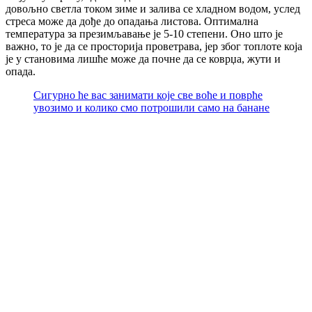
довољно светла током зиме и залива се хладном водом, услед
стреса може да дође до опадања листова. Оптимална
температура за презимљавање је 5-10 степени. Оно што је
важно, то је да се просторија проветрава, јер због топлоте која
је у становима лишће може да почне да се коврџа, жути и
опада.
Сигурно ће вас занимати које све воће и поврће
увозимо и колико смо потрошили само на банане