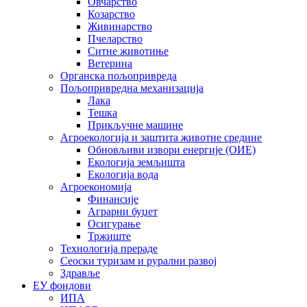
Овчарство
Козарство
Живинарство
Пчеларство
Ситне животиње
Ветерина
Органска пољопривреда
Пољопривредна механизација
Лака
Тешка
Прикључне машине
Агроекологија и заштита животне средине
Обновљиви извори енергије (ОИЕ)
Екологија земљишта
Екологија вода
Агроекономија
Финансије
Аграрни буџет
Осигурање
Тржиште
Технологија прераде
Сеоски туризам и рурални развој
Здравље
ЕУ фондови
ИПА