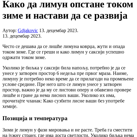
Како да лимун опстане током
зиме и настави да се развија
Аутор:
Gdjakovic
13. децембар 2023.
13. децембар 2023.
Често се дешава да се лишће лимуна коврџа, жути и опада
током зиме. Где се греши и како лимун у саксији успешно
одржати током зиме.
Уколико је биљка у саксији била напољу, потребно је да се
унесе у затворен простор 6 недеља пре првог мраза. Наиме,
лимуну је потребно неко време да се прилагоди на промењене
услове средине. Пре него што се лимун унесе у затворен
простор, важно је да му се листови оперу и обавезно провере
лишће и гране да нема лисних ваши. Уколико их има,
прочитајте чланак: Како сузбити лисне ваши без употребе
хемије.
Позиција и температура
Зими је лимун у фази мировања и не расте. Треба га сместити
на јужну страну, где има доста светлости. Уколико биљка нема