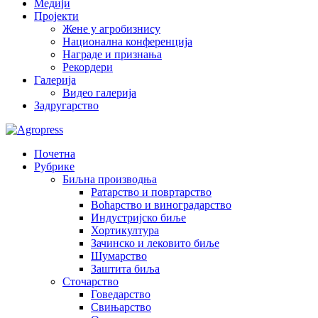
Медији
Пројекти
Жене у агробизнису
Национална конференција
Награде и признања
Рекордери
Галерија
Видео галерија
Задругарство
Почетна
Рубрике
Биљна производња
Ратарство и повртарство
Воћарство и виноградарство
Индустријско биље
Хортикултура
Зачинско и лековито биље
Шумарство
Заштита биља
Сточарство
Говедарство
Свињарство