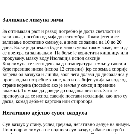
Заливање лимуна зими
За оптималан раст и развој потребно је доста светлости и
заливања, посебно од маја до септембра. Током јесени се
заливање постепено смањује, а зими се залива на 10 до 20
дана. Боље је да земља буде и мало сувља током зиме, него да
се претера са заливањем. Најбоље је користити кишницу или
прокувану, млаку воду.Изолација испод саксије
Код лимуна се често дешава да температура земље у саксији
буде превише ниска (испод 12 степени), јер се земља спорије
загрева од ваздуха и лишћа, због чега долази до дисбаланса у
производњи потребне хране, као и слабијег упијања воде од
стране корена (посебно ако је земља у саксији превише
влажна). То може да доведе до опадања листова. Зато је
препорука да се испод саксије постави изолација, као што су
даска, комад дебљег картона или стиропора.
Негативно дејство сувог ваздуха
Сув ваздух у стану, услед грејања, негативно делује на лимун.
Пошто дрво лимуна не подноси сув ваздух, обавезно треба