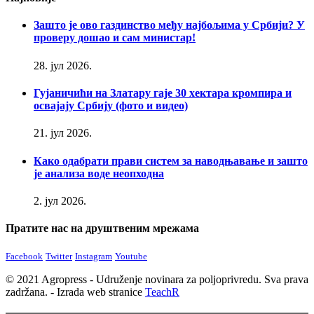
Зашто је ово газдинство међу најбољима у Србији? У
проверу дошао и сам министар!
28. јул 2026.
Гујаничићи на Златару гаје 30 хектара кромпира и
освајају Србију (фото и видео)
21. јул 2026.
Како одабрати прави систем за наводњавање и зашто
је анализа воде неопходна
2. јул 2026.
Пратите нас на друштвеним мрежама
Facebook
Twitter
Instagram
Youtube
© 2021 Agropress - Udruženje novinara za poljoprivredu. Sva prava
zadržana. - Izrada web stranice
TeachR