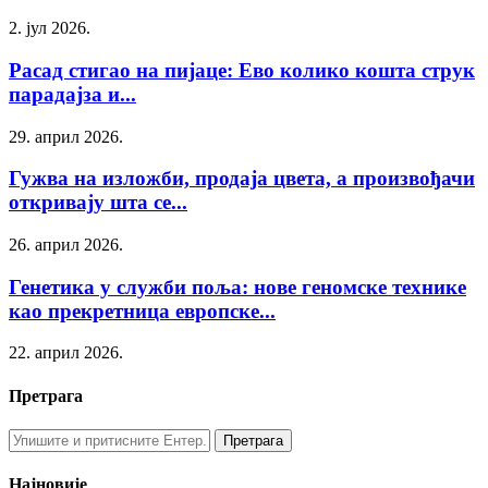
2. јул 2026.
Расад стигао на пијаце: Ево колико кошта струк
парадајза и...
29. април 2026.
Гужва на изложби, продаја цвета, а произвођачи
откривају шта се...
26. април 2026.
Генетика у служби поља: нове геномске технике
као прекретница европске...
22. април 2026.
Претрага
Најновије