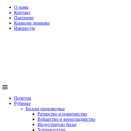
О нама
Контакт
Партнери
Корисни линкови
Импресум
Почетна
Рубрике
Биљна производња
Ратарство и повртарство
Воћарство и виноградарство
Индустријско биље
Хортикултура