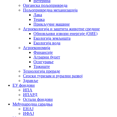
Ветерина
Органска пољопривреда
Пољопривредна механизација
Лака
Тешка
Прикључне машине
Агроекологија и заштита животне средине
Обновљиви извори енергије (ОИЕ)
Екологија земљишта
Екологија вода
Агроекономија
Финансије
Аграрни буџет
Осигурање
Тржиште
Технологија прераде
Сеоски туризам и рурални развој
Здравље
ЕУ фондови
ИПА
ИПАРД
Остали фондови
Међународна сарадња
ЕНАЈ
ИФАЈ