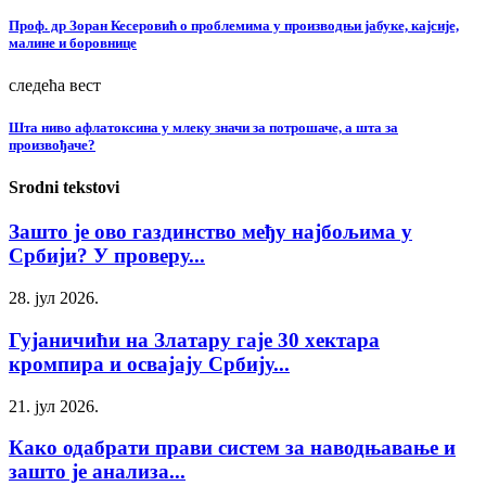
Проф. др Зоран Кесеровић о проблемима у производњи јабуке, кајсије,
малине и боровнице
следећа вест
Шта ниво афлатоксина у млеку значи за потрошаче, а шта за
произвођаче?
Srodni tekstovi
Зашто је ово газдинство међу најбољима у
Србији? У проверу...
28. јул 2026.
Гујаничићи на Златару гаје 30 хектара
кромпира и освајају Србију...
21. јул 2026.
Како одабрати прави систем за наводњавање и
зашто је анализа...