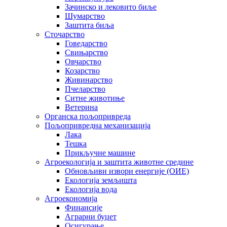
Зачинско и лековито биље
Шумарство
Заштита биља
Сточарство
Говедарство
Свињарство
Овчарство
Козарство
Живинарство
Пчеларство
Ситне животиње
Ветерина
Органска пољопривреда
Пољопривредна механизација
Лака
Тешка
Прикључне машине
Агроекологија и заштита животне средине
Обновљиви извори енергије (ОИЕ)
Екологија земљишта
Екологија вода
Агроекономија
Финансије
Аграрни буџет
Осигурање