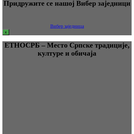
Придружите се нашој Вибер заједници
Вибер заједница
x
ЕТНОСРБ – Место Српске традиције,
културе и обичаја