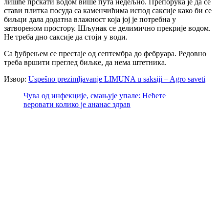
лишће прскати водом више пута недељно. Препорука је да се
стави плитка посуда са каменчићима испод саксије како би се
биљци дала додатна влажност која јој је потребна у
затвореном простору. Шљунак се делимично прекрије водом.
Не треба дно саксије да стоји у води.
Са ђубрењем се престаје од септембра до фебруара. Редовно
треба вршити преглед биљке, да нема штетника.
Извор:
Uspešno prezimljavanje LIMUNA u saksiji – Agro saveti
Чува од инфекције, смањује упале: Нећете
веровати колико је ананас здрав