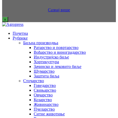
Сазнај више
x
Почетна
Рубрике
Биљна производња
Ратарство и повртарство
Воћарство и виноградарство
Индустријско биље
Хортикултура
Зачинско и лековито биље
Шумарство
Заштита биља
Сточарство
Говедарство
Свињарство
Овчарство
Козарство
Живинарство
Пчеларство
Ситне животиње