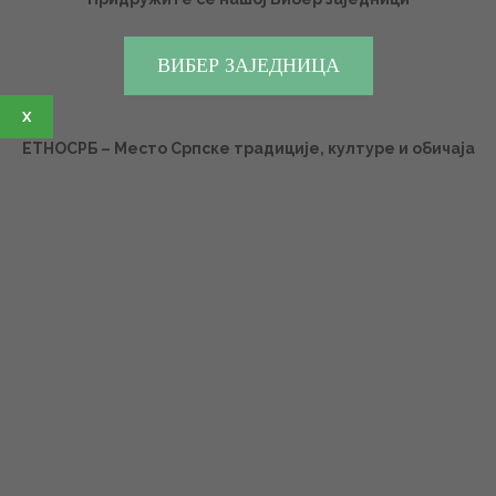
ВИБЕР ЗАЈЕДНИЦА
X
ЕТНОСРБ – Место Српске традиције, културе и обичаја