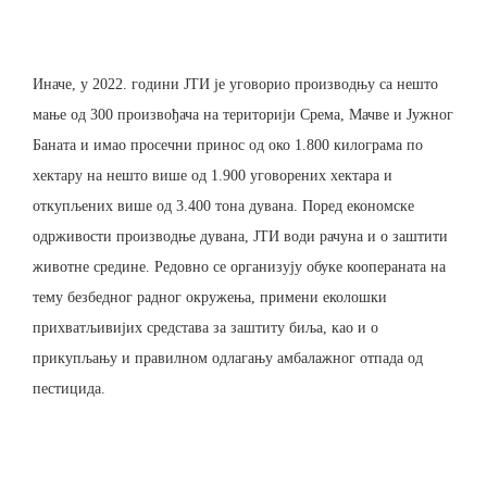
Иначе, у 2022. години ЈТИ је уговорио производњу са нешто
мање од 300 произвођача на територији Срема, Мачве и Јужног
Баната и имао просечни принос од око 1.800 килограма по
хектару на нешто више од 1.900 уговорених хектара и
откупљених више од 3.400 тона дувана. Поред економске
одрживости производње дувана, ЈТИ води рачуна и о заштити
животне средине. Редовно се организују обуке коопераната на
тему безбедног радног окружења, примени еколошки
прихватљивијих средстава за заштиту биља, као и о
прикупљању и правилном одлагању амбалажног отпада од
пестицида.