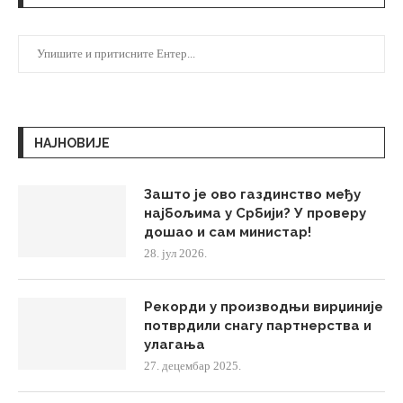
НАЈНОВИЈЕ
Зашто је ово газдинство међу
најбољима у Србији? У проверу
дошао и сам министар!
28. јул 2026.
Рекорди у производњи вирџиније
потврдили снагу партнерства и
улагања
27. децембар 2025.