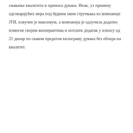
смањење квалитета и приноса дувана. Ипак, уз примену
одговарајућих мера под будним оком стручњака из компаније
ЈТИ, извучен је максимум, а компанија је одлучила додатно
помогне својим кооперантима и исплати додатак у износу од
21 динар по сваком предатом килограму дувана без обзира на
квалитет.