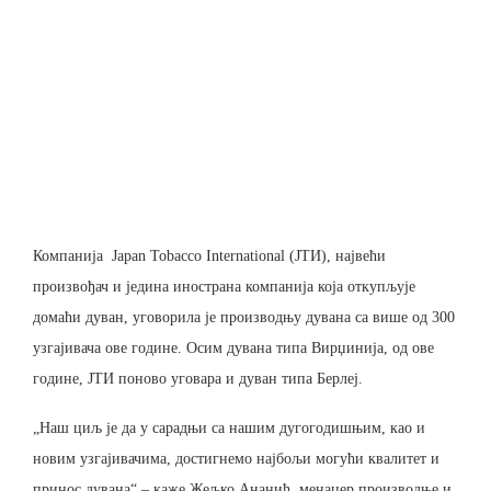
Компанија Japan Tobacco International (ЈТИ), највећи
произвођач и једина инострана компанија која откупљује
домаћи дуван, уговорила је производњу дувана са више од 300
узгајивача ове године. Осим дувана типа Вирџинија, од ове
године, ЈТИ поново уговара и дуван типа Берлеј.
„Наш циљ је да у сарадњи са нашим дугогодишњим, као и
новим узгајивачима, достигнемо најбољи могући квалитет и
принос дувана“ – каже Жељко Ананић, менаџер производње и