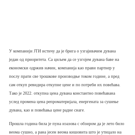
У компанији ЈТИ истичу да је брига о узгајивачим дувана
један од приоритета. Са циљем да се узгојем дувана баве на
економски одржив начин, компанија као прави партнер у
послу прати све трошкове производње током године, а пред
сам откуп ревидира откупне цене и по потреби их повећава.
Тако је 2022. откупна цена дувана константно повећавана
услед промена цена репроматеријала, енергената за сушење
дувана, као и повећања цене радне снаге.
Прошла година била је пуна изазова с обзиром да је лето било
веома сушно, а рана јесен веома кишовита што је утицало на