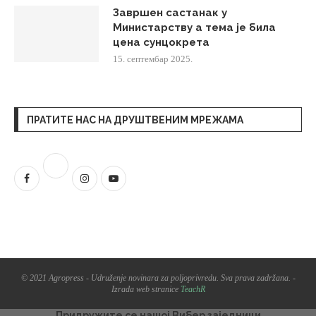
Завршен састанак у
Министарству а тема је била
цена сунцокрета
15. септембар 2025.
ПРАТИТЕ НАС НА ДРУШТВЕНИМ МРЕЖАМА
© 2021 Agropress - Udruženje novinara za poljoprivredu. Sva prava zadržana. -
Izrada web stranice
TeachR
Придружите се нашој Вибер заједници