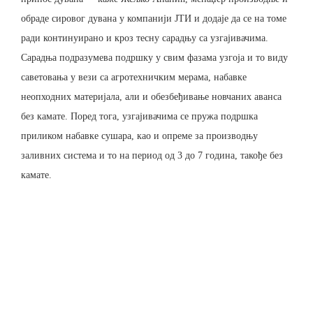
обраде сировог дувана у компанији ЈТИ и додаје да се на томе
ради континуирано и кроз тесну сарадњу са узгајивачима.
Сарадња подразумева подршку у свим фазама узгоја и то виду
саветовања у вези са агротехничким мерама, набавке
неопходних материјала, али и обезбеђивање новчаних аванса
без камате. Поред тога, узгајивачима се пружа подршка
приликом набавке сушара, као и опреме за производњу
заливних система и то на период од 3 до 7 година, такође без
камате.