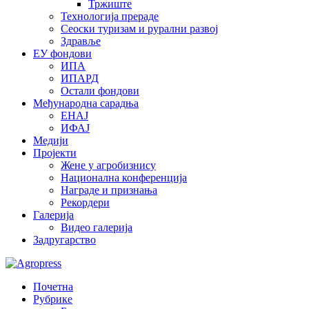
Тржиште
Технологија прераде
Сеоски туризам и рурални развој
Здравље
ЕУ фондови
ИПА
ИПАРД
Остали фондови
Међународна сарадња
ЕНАЈ
ИФАЈ
Медији
Пројекти
Жене у агробизнису
Национална конференција
Награде и признања
Рекордери
Галерија
Видео галерија
Задругарство
Почетна
Рубрике