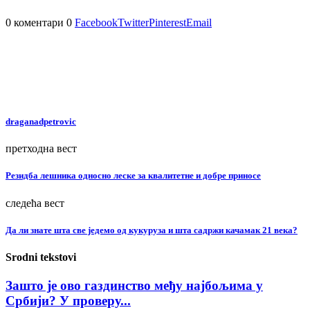
0 коментари
0
Facebook
Twitter
Pinterest
Email
draganadpetrovic
претходна вест
Резидба лешника односно леске за квалитетне и добре приносе
следећа вест
Да ли знате шта све једемо од кукуруза и шта садржи качамак 21 века?
Srodni tekstovi
Зашто је ово газдинство међу најбољима у
Србији? У проверу...