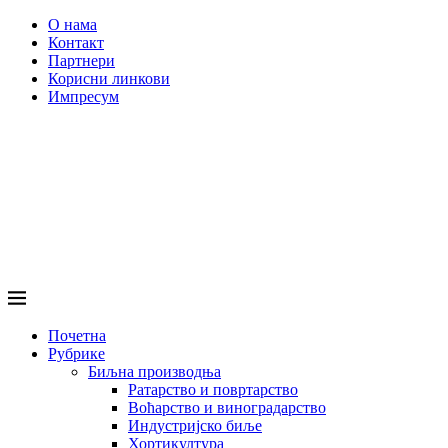
О нама
Контакт
Партнери
Корисни линкови
Импресум
Почетна
Рубрике
Биљна производња
Ратарство и повртарство
Воћарство и виноградарство
Индустријско биље
Хортикултура