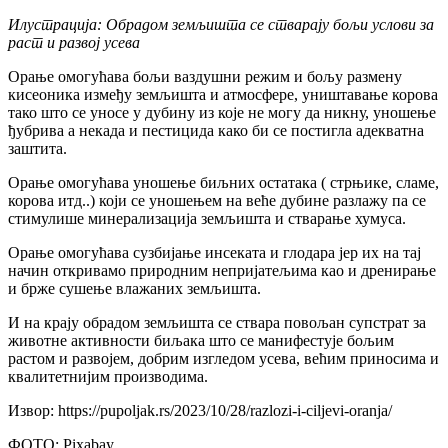
Илустрација: Обрадом земљишта се стварају бољи услови за
раст и развој усева
Орање омогућава бољи ваздушни режим и бољу размену
кисеоника између земљишта и атмосфере, уништавање корова
тако што се уносе у дубину из које не могу да никну, уношење
ђубрива а некада и пестицида како би се постигла адекватна
заштита.
Орање омогућава уношење биљних остатака ( стрњике, сламе,
корова итд..) који се уношењем на веће дубине разлажу па се
стимулише минерализација земљишта и стварање хумуса.
Орање омогућава сузбијање инсеката и глодара јер их на тај
начин откривамо природним непријатељима као и дренирање
и брже сушење влажаних земљишта.
И на крају обрадом земљишта се ствара повољан супстрат за
животне активности биљака што се манифестује бољим
растом и развојем, добрим изгледом усева, већим приносима и
квалитетнијим производима.
Извор: https://pupoljak.rs/2023/10/28/razlozi-i-ciljevi-oranja/
ФОТО: Pixabay