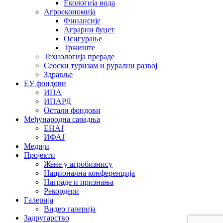
Екологија вода
Агроекономија
Финансије
Аграрни буџет
Осигурање
Тржиште
Технологија прераде
Сеоски туризам и рурални развој
Здравље
ЕУ фондови
ИПА
ИПАРД
Остали фондови
Међународна сарадња
ЕНАЈ
ИФАЈ
Медији
Пројекти
Жене у агробизнису
Национална конференција
Награде и признања
Рекордери
Галерија
Видео галерија
Задругарство