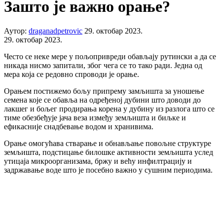
Зашто је важно орање?
Аутор:
draganadpetrovic
29. октобар 2023.
29. октобар 2023.
Често се неке мере у пољопривреди обављају рутински а да се
никада нисмо запитали, због чега се то тако ради. Једна од
мера која се редовно спроводи је орање.
Орањем постижемо бољу припрему замљишта за уношење
семена које се обавља на одређеној дубини што доводи до
лакшег и бољег продирања корена у дубину из разлога што се
тиме обезбеђује јача веза између земљишта и биљке и
ефикасније снадбевање водом и хранивима.
Орање омогућава стварање и обнављање повољне структуре
земљишта, подстицање билошке активности земљишта услед
утицаја микроорганизама, бржу и већу инфилтрацију и
задржавање воде што је посебно важно у сушним периодима.