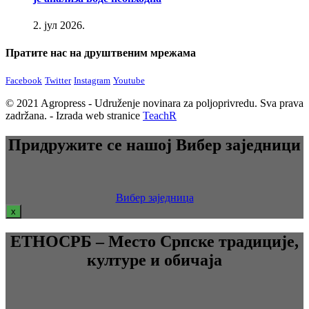
2. јул 2026.
Пратите нас на друштвеним мрежама
Facebook
Twitter
Instagram
Youtube
© 2021 Agropress - Udruženje novinara za poljoprivredu. Sva prava
zadržana. - Izrada web stranice
TeachR
Придружите се нашој Вибер заједници
Вибер заједница
x
ЕТНОСРБ – Место Српске традиције,
културе и обичаја