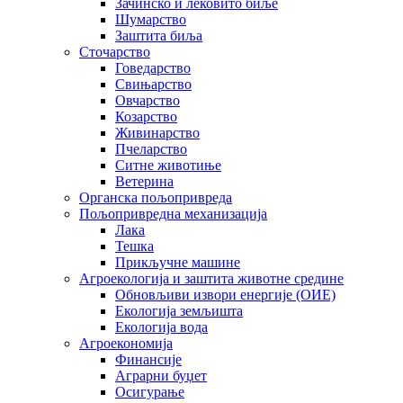
Зачинско и лековито биље
Шумарство
Заштита биља
Сточарство
Говедарство
Свињарство
Овчарство
Козарство
Живинарство
Пчеларство
Ситне животиње
Ветерина
Органска пољопривреда
Пољопривредна механизација
Лака
Тешка
Прикључне машине
Агроекологија и заштита животне средине
Обновљиви извори енергије (ОИЕ)
Екологија земљишта
Екологија вода
Агроекономија
Финансије
Аграрни буџет
Осигурање