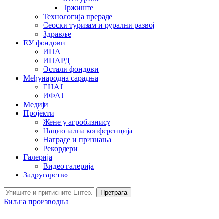
Тржиште
Технологија прераде
Сеоски туризам и рурални развој
Здравље
ЕУ фондови
ИПА
ИПАРД
Остали фондови
Међународна сарадња
ЕНАЈ
ИФАЈ
Медији
Пројекти
Жене у агробизнису
Национална конференција
Награде и признања
Рекордери
Галерија
Видео галерија
Задругарство
Претрага
Биљна производња