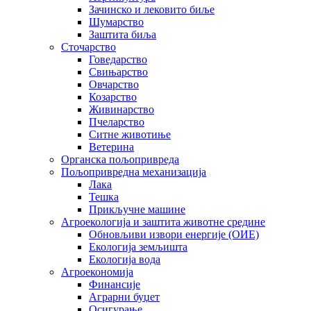
Зачинско и лековито биље
Шумарство
Заштита биља
Сточарство
Говедарство
Свињарство
Овчарство
Козарство
Живинарство
Пчеларство
Ситне животиње
Ветерина
Органска пољопривреда
Пољопривредна механизација
Лака
Тешка
Прикључне машине
Агроекологија и заштита животне средине
Обновљиви извори енергије (ОИЕ)
Екологија земљишта
Екологија вода
Агроекономија
Финансије
Аграрни буџет
Осигурање