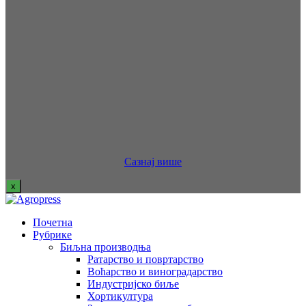
Сазнај више
x
Почетна
Рубрике
Биљна производња
Ратарство и повртарство
Воћарство и виноградарство
Индустријско биље
Хортикултура