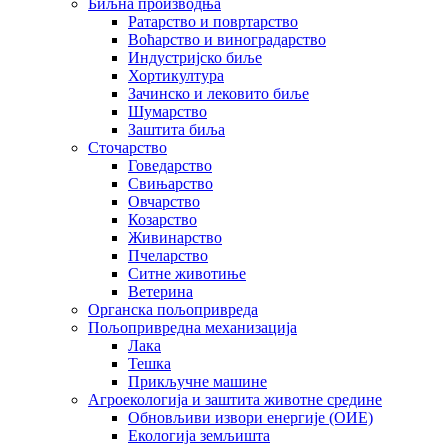
Биљна производња
Ратарство и повртарство
Воћарство и виноградарство
Индустријско биље
Хортикултура
Зачинско и лековито биље
Шумарство
Заштита биља
Сточарство
Говедарство
Свињарство
Овчарство
Козарство
Живинарство
Пчеларство
Ситне животиње
Ветерина
Органска пољопривреда
Пољопривредна механизација
Лака
Тешка
Прикључне машине
Агроекологија и заштита животне средине
Обновљиви извори енергије (ОИЕ)
Екологија земљишта