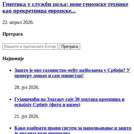
Генетика у служби поља: нове геномске технике
као прекретница европске...
22. април 2026.
Претрага
Најновије
Зашто је ово газдинство међу најбољима у Србији? У
проверу дошао и сам министар!
28. јул 2026.
Гујаничићи на Златару гаје 30 хектара кромпира и
освајају Србију (фото и видео)
21. јул 2026.
Како одабрати прави систем за наводњавање и зашто
је анализа воде неопходна