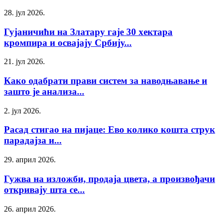
28. јул 2026.
Гујаничићи на Златару гаје 30 хектара
кромпира и освајају Србију...
21. јул 2026.
Како одабрати прави систем за наводњавање и
зашто је анализа...
2. јул 2026.
Расад стигао на пијаце: Ево колико кошта струк
парадајза и...
29. април 2026.
Гужва на изложби, продаја цвета, а произвођачи
откривају шта се...
26. април 2026.