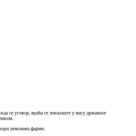
кида се уговор, враћа се земљиште у масу државног
ланом.
твори неколико фарми.