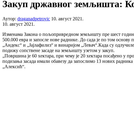
Закуп државног земљишта: Ко 
Аутор:
draganadpetrovic
10. август 2021.
10. август 2021.
Изменама Закона о пољопривредном земљишту пре шест година и
500.000 евра и запосле нове раднике. До сада је по том основу
„Андекс“ и „Јајлафилиз“ и винаријом „Левач“.Када су одлучил
подижу сопствене засаде на земљишту узетом у закуп.
„Површина је 60 хектара, при чему је 20 хектара посађено у пр
подизања засада имали обавезу да запослимо 13 нових радника
„Алексић“.