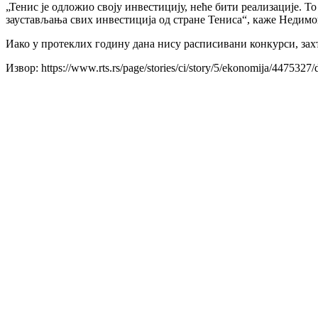
„Тенис је одложио своју инвестицију, неће бити реализације. Т
заустављања свих инвестиција од стране Тениса“, каже Недимо
Иако у протеклих годину дана нису расписивани конкурси, захт
Извор: https://www.rts.rs/page/stories/ci/story/5/ekonomija/4475327/