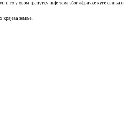
уп и то у овом тренутку није тема због афричке куге свиња и
х крајева земље.