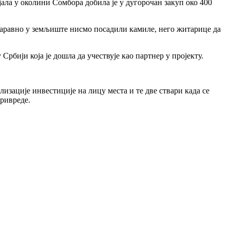
јала у околини Сомбора добила је у дугорочан закуп око 400
наравно у земљиште нисмо посадили камиле, него житарице да
 Србији која је дошла да учествује као партнер у пројекту.
изације инвестиције на лицу места и те две ствари када се
ривреде.