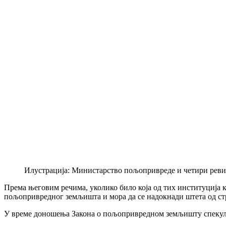
Илустрација: Министарство пољопривреде и четири реви
Према његовим речима, уколико било која од тих институција к
пољопривредног земљишта и мора да се надокнади штета од стр
У време доношења Закона о пољопривредном земљишту спекулиса