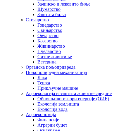
Зачинско и лековито биље
Шумарство
Заштита биља
Сточарство
Говедарство
Свињарство
Овчарство
Козарство
Живинарство
Пчеларство
Ситне животиње
Ветерина
Органска пољопривреда
Пољопривредна механизација
Лака
Тешка
Прикључне машине
Агроекологија и заштита животне средине
Обновљиви извори енергије (ОИЕ)
Екологија земљишта
Екологија вода
Агроекономија
Финансије
Аграрни буџет
Осигурање