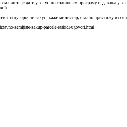
о земљиште је дато у закуп по годишњем програму издавања у зак
вић.
еви за дугорочни закуп, каже министар, стално пристижу из сви
drzavno-zemljiste-zakup-parcele-raskidi-ugovori.html