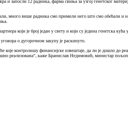
вра и запосли 12 радника, фарма свиња за узгој генетског матери
али, много више радника смо примили него што смо обећали и 
иња.
тнера који је број један у свету и који су једина генетска кућа у
уговора о дугорочном закупу је раскинуто.
е које контролишу финансијске извештаје, да ли је дошло до реал
пешно реализована“, каже Бранислав Недимовић, министар пољоп