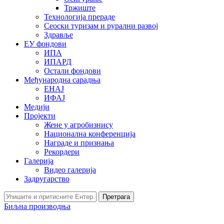
Тржиште
Технологија прераде
Сеоски туризам и рурални развој
Здравље
ЕУ фондови
ИПА
ИПАРД
Остали фондови
Међународна сарадња
ЕНАЈ
ИФАЈ
Медији
Пројекти
Жене у агробизнису
Национална конференција
Награде и признања
Рекордери
Галерија
Видео галерија
Задругарство
Претрага
Биљна производња