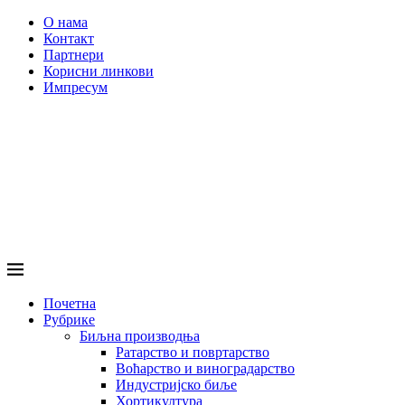
О нама
Контакт
Партнери
Корисни линкови
Импресум
Почетна
Рубрике
Биљна производња
Ратарство и повртарство
Воћарство и виноградарство
Индустријско биље
Хортикултура