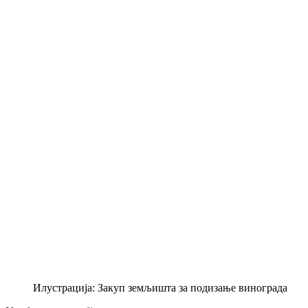
Илустрација: Закуп земљишта за подизање винограда