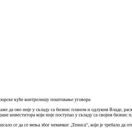
зорске куће контролишу поштовање уговора
аже да ово није у складу са бизнис планом и одлуком Владе, рас
ане инвеститора који није поступао у складу са својим бизнис п
ло се да се мења због немачког „Тениса“, који је требало да о