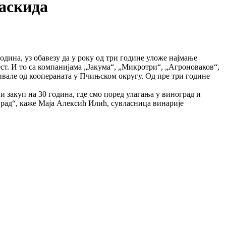
раскида
ина, уз обавезу да у року од три године уложе најмање
ест. И то са компанијама „Јакума“, „Микротри“, „Агроноваков“,
ивале од коопераната у Пчињском округу. Од пре три године
и закуп на 30 година, где смо поред улагања у виноград и
град“, каже Маја Алексић Илић, сувласница винарије