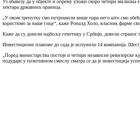
Уз обавезу да у објекте и опрему уложи скоро четири милиона е
хектара државних ораница.
„У овом тренутку смо потрошили више пара него што смо обећ
користимо за наше гице“, каже Роналд Холо, власник фарме св
Каже да су донели најбољу генетику у Србији, довели страног пар
Инвестиционе планове до сада је испунило 14 компанија. Шест 
„Поред министарства постоје и четири независне ревизорске кућ
подударе у позитивном смислу сматра се да је инвестиција ус