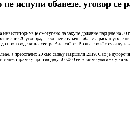
не испуни обавезе, уговор се 
нвеститорима је омогућено да закупе државне парцеле на 30 год
 потписано 20 уговора, а због неиспуњења обавеза раскинуто је ш
е да производе вино, сестре Алексић из Врања грожђе су откупљ
олеће, а преосталих 20 смо садњу завршили 2019. Ово је дугорочн
 и инвестирамо у производњу 500.000 евра мимо улагања у вино