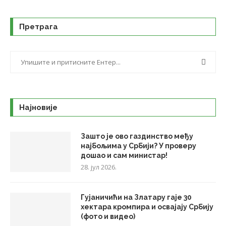
Претрага
Најновије
Зашто је ово газдинство међу
најбољима у Србији? У проверу
дошао и сам министар!
28. јул 2026.
Гујаничићи на Златару гаје 30
хектара кромпира и освајају Србију
(фото и видео)