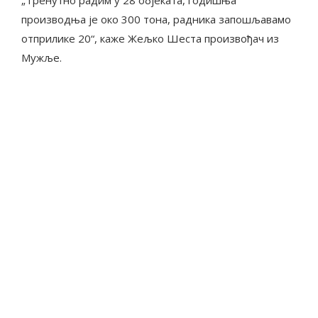
производња је око 300 тона, радника запошљавамо
отприлике 20“, каже Жељко Шеста произвођач из
Мужље.