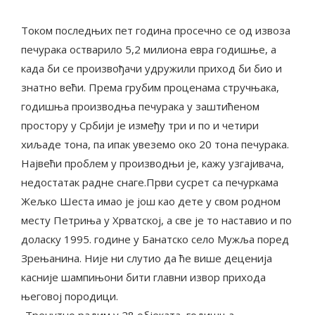
Током последњих пет година просечно се од извоза
печурака остварило 5,2 милиона евра годишње, а
када би се произвођачи удружили приход би био и
знатно већи. Према грубим проценама стручњака,
годишња производња печурака у заштићеном
простору у Србији је између три и по и четири
хиљаде тона, па ипак увеземо око 20 тона печурака.
Највећи проблем у производњи је, кажу узгајивача,
недостатак радне снаге.Први сусрет са печуркама
Жељко Шеста имао је још као дете у свом родном
месту Петриња у Хрватској, а све је то наставио и по
доласку 1995. године у Банатско село Мужља поред
Зрењанина. Није ни слутио да ће више деценија
касније шампињони бити главни извор прихода
његовој породици.
„Тренутно радим у 28 објеката, годишња