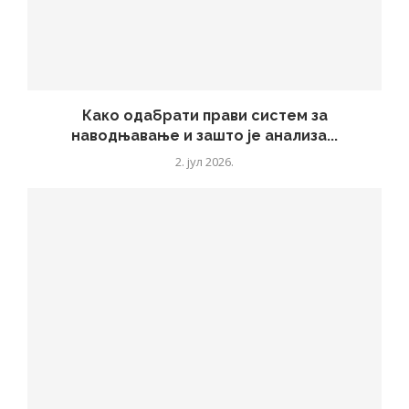
Како одабрати прави систем за
наводњавање и зашто је анализа...
2. јул 2026.