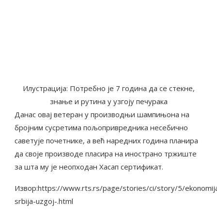
Илустрација: Потребно је 7 година да се стекне,
знање и рутина у узгоју печурака
Данас овај ветеран у производњи шампињона на
бројним сусретима пољопривредника несебично
саветује почетнике, а већ наредних година планира
да своје производе пласира на инострано тржиште
за шта му је неопходан Хасап сертификат.
Извор:https://www.rts.rs/page/stories/ci/story/5/ekonomi
srbija-uzgoj-.html