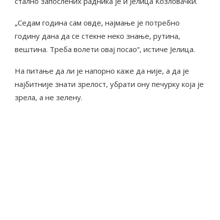
стално запослених радника је и Јелица Козловачки.
„Седам година сам овде, најмање је потребно
годину дана да се стекне неко знање, рутина,
вештина. Треба волети овај посао“, истиче Јелица.
На питање да ли је напорно каже да није, а да је
најбитније знати зрелост, убрати ону печурку која је
зрела, а не зелену.