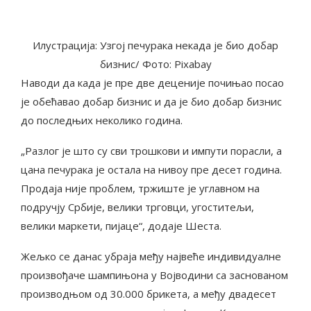
Илустрација: Узгој печурака некада је био добар
бизнис/ Фото: Pixabay
Наводи да када је пре две деценије почињао посао
је обећавао добар бизнис и да је био добар бизнис
до последњих неколико година.
„Разлог је што су сви трошкови и импути порасли, а
цана печурака је остала на нивоу пре десет година.
Продаја није проблем, тржиште је углавном на
подручју Србије, велики трговци, угоститељи,
велики маркети, пијаце“, додаје Шеста.
Жељко се данас убраја међу највеће индивидуалне
произвођаче шампињона у Војводини са заснованом
производњом од 30.000 брикета, а међу двадесет