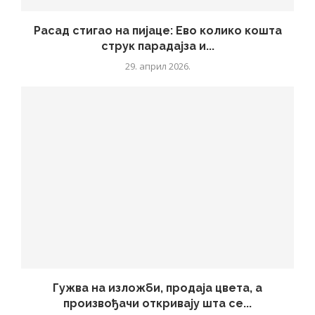
Расад стигао на пијаце: Ево колико кошта
струк парадајза и...
29. април 2026.
Гужва на изложби, продаја цвета, а
произвођачи откривају шта се...