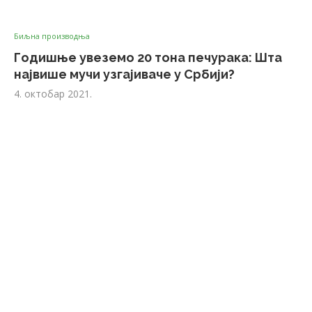
Биљна производња
Годишње увеземо 20 тона печурака: Шта
највише мучи узгајиваче у Србији?
4. октобар 2021.