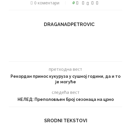
0 коментари
0
DRAGANADPETROVIC
претходна вест
Рекордан принос кукуруза у сушној години, да и то
је могуће
следећа вест
НЕЛЕД: Преполовљен број сезонаца на црно
SRODNI TEKSTOVI