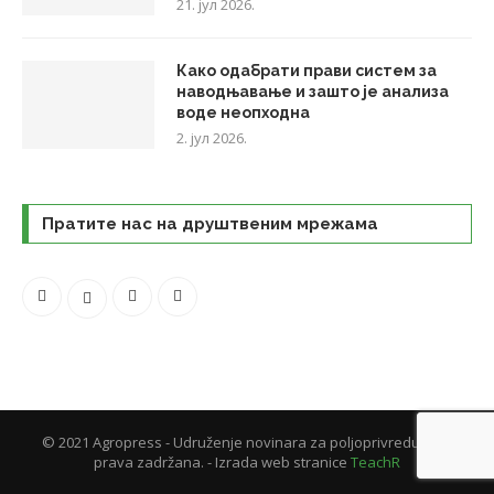
21. јул 2026.
Како одабрати прави систем за
наводњавање и зашто је анализа
воде неопходна
2. јул 2026.
Пратите нас на друштвеним мрежама
© 2021 Agropress - Udruženje novinara za poljoprivredu. Sva
prava zadržana. - Izrada web stranice
TeachR