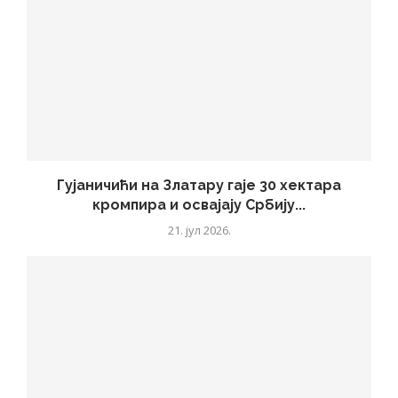
Гујаничићи на Златару гаје 30 хектара
кромпира и освајају Србију...
21. јул 2026.