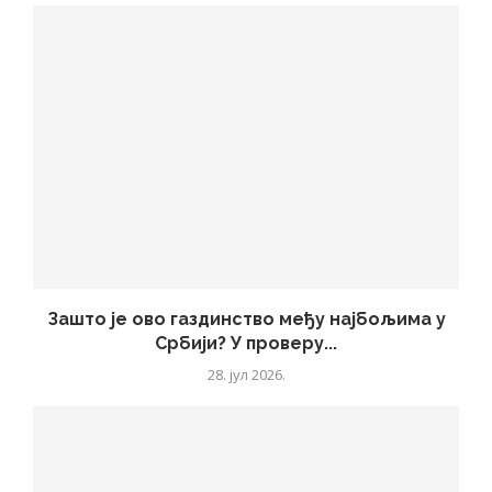
Зашто је ово газдинство међу најбољима у
Србији? У проверу...
28. јул 2026.