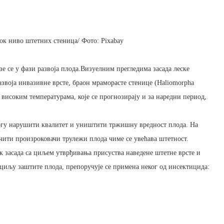
ок ниво штетних стеница/ Фото: Pixabay
зе се у фази развоја плода.Визуелним прегледима засада леске
азвоја инвазивне врсте, браон мраморасте стенице (Haliomorpha
 високим температурама, које се прогнозирају и за наредни период,
огу нарушити квалитет и уништити тржишну вредност плода. На
ичити произроковачи трулежи плода чиме се увећава штетност.
 засада са циљем утврђивања присуства наведене штетне врсте и
 циљу заштите плода, препоручује се примена неког од инсектицида: