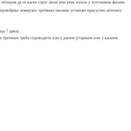
С обзиром да се касне сорте леске још увек налазе у осетљивим фазама
 спровођење хемијског третмана уколико установе присуство штетних
нца 7 дана)
ке третмане треба спроводити или у раним јутарњим или у касним