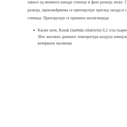
зависе од момента напада стенице и фазе развоја леске. 
развоја, произвођачима се препоручује преглед засада и
стеница. Препоручује се примена инсектицида:
Karate zeon; Kozak (lambda-cihalotrin) 0,2 л/ха (каре
Због високих дневних температура ваздуха хемијс
вечерњим часовима.