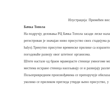
Илустрација: Примећен вис
Бачка Топола
На подручју деловања РЦ Бачка Топола засади леске нала
регистрован је значајан ниво присуство свих стадијума р
halys).Тренутно присутне временске прилике са изразито
погодоваће развоју овог штетног организма.
Штете настале од браон мраморасте стенице умногоме м
местима исхране стеница насељавају се и развијају разл
Пољопривредним произвођачима се препоручује обилазак
уколико се приликом прегледа утврди њено присуство, у