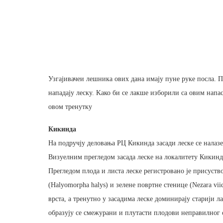
Узгајивачеи лешника ових дана имају пуне руке посла. Пр
нападају леску. Kако би се лакше изборили са овим напас
овом тренутку
Кикинда
На подручју деловања РЦ Кикинда засади леске се налазе
Визуелним прегледом засада леске на локалитету Кикинд
Прегледом плода и листа леске регистровано је присуств
(Halyomorpha halys) и зелене повртне стенице (Nezara vi
врста, а тренутно у засадима леске доминирају старији 
образују се смежурани и плутасти плодови неправилног