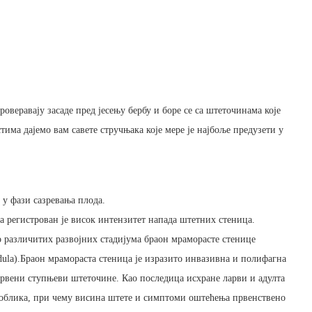
оверавају засаде пред јесењу бербу и боре се са штеточинама које
тима дајемо вам савете стручњака које мере је најбоље предузети у
 у фази сазревања плода.
а регистрован је висок интензитет напада штетних стеница.
о различитих развојних стадијума браон мраморасте стенице
idula).Браон мрамораста стеница је изразито инвазивна и полифагна
ларвени ступњеви штеточине. Као последица исхране ларви и адулта
 облика, при чему висина штете и симптоми оштећења првенствено