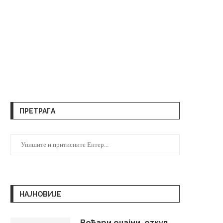
ПРЕТРАГА
НАЈНОВИЈЕ
Воћари очајни, откуп