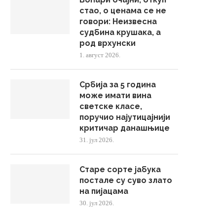
стао, о ценама се не
говори: Неизвесна
судбина крушака, а
род врхунски
1. август 2026.
Србија за 5 година
може имати вина
светске класе,
поручио најутицајнији
критичар данашњице
31. јул 2026.
Старе сорте јабука
постале су суво злато
на пијацама
30. јул 2026.