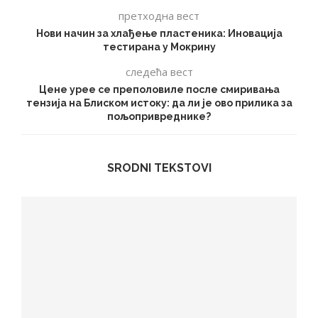
претходна вест
Нови начин за хлађење пластеника: Иновација
тестирана у Мокрину
следећа вест
Цене урее се преполовиле после смиривања
тензија на Блиском истоку: да ли је ово прилика за
пољопривреднике?
SRODNI TEKSTOVI