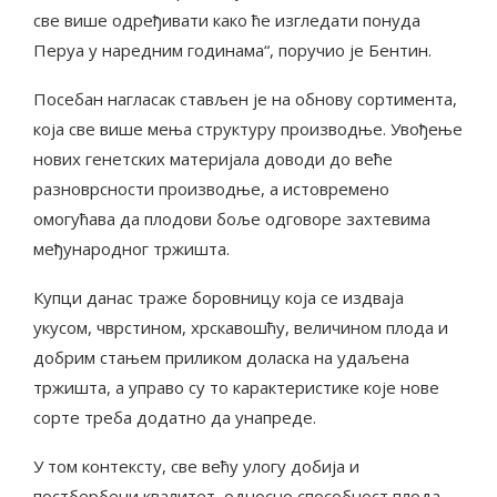
све више одређивати како ће изгледати понуда
Перуа у наредним годинама“, поручио је Бентин.
Посебан нагласак стављен је на обнову сортимента,
која све више мења структуру производње. Увођење
нових генетских материјала доводи до веће
разноврсности производње, а истовремено
омогућава да плодови боље одговоре захтевима
међународног тржишта.
Купци данас траже боровницу која се издваја
укусом, чврстином, хрскавошћу, величином плода и
добрим стањем приликом доласка на удаљена
тржишта, а управо су то карактеристике које нове
сорте треба додатно да унапреде.
У том контексту, све већу улогу добија и
постбербени квалитет, односно способност плода