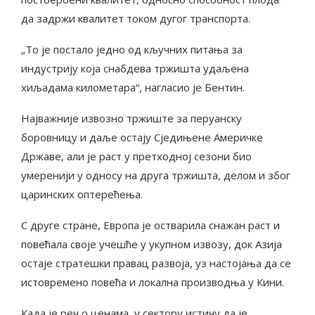
да задржи квалитет током дугог транспорта.
„То је постало једно од кључних питања за
индустрију која снабдева тржишта удаљена
хиљадама километара“, нагласио је Бентин.
Најважније извозно тржиште за перуанску
боровницу и даље остају Сједињене Америчке
Државе, али је раст у претходној сезони био
умеренији у односу на друга тржишта, делом и због
царинских оптерећења.
С друге стране, Европа је остварила снажан раст и
повећала своје учешће у укупном извозу, док Азија
остаје стратешки правац развоја, уз настојања да се
истовремено повећа и локална производња у Кини.
Када је реч о ценама, у сектору истичу да је