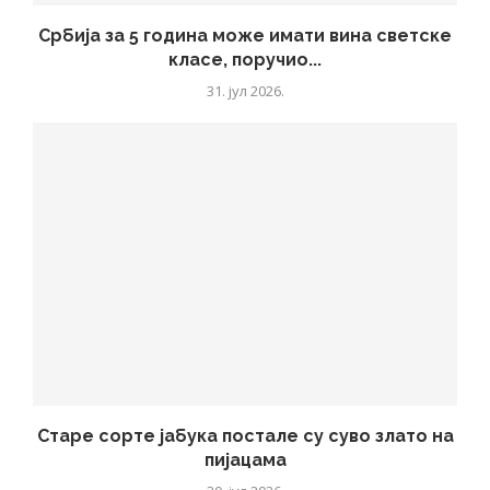
Србија за 5 година може имати вина светске
класе, поручио...
31. јул 2026.
Старе сорте јабука постале су суво злато на
пијацама