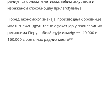
раније, са бољом генетиком, већим искуством и
израженом способношћу прилагођавања.
Поред економског значаја, производња боровнице
има и снажан друштвени ефекат јер у производним
регионима Перуа обезбеђује између **140.000 и
160.000 формалних радних места**.