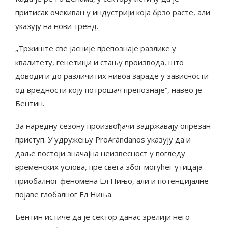
притисак очекиван у индустрији која брзо расте, али
указују на нови тренд.
„Тржиште све јасније препознаје разлике у
квалитету, генетици и стању производа, што
доводи и до различитих нивоа зараде у зависности
од вредности коју потрошач препознаје“, навео је
Бентин.
За наредну сезону произвођачи задржавају опрезан
приступ. У удружењу ProArándanos указују да и
даље постоји значајна неизвесност у погледу
временских услова, пре свега због могућег утицаја
приобалног феномена Ел Нињо, али и потенцијалне
појаве глобалног Ел Ниња.
Бентин истиче да је сектор данас зрелији него