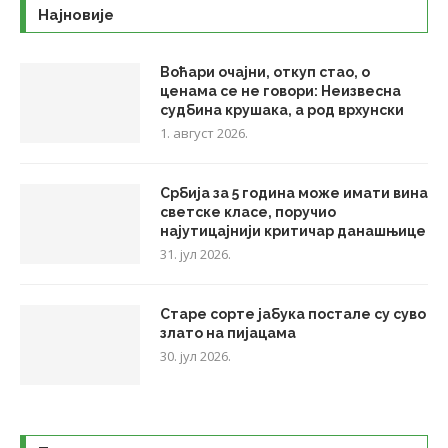
Најновије
Воћари очајни, откуп стао, о
ценама се не говори: Неизвесна
судбина крушака, а род врхунски
1. август 2026.
Србија за 5 година може имати вина
светске класе, поручио
најутицајнији критичар данашњице
31. јул 2026.
Старе сорте јабука постале су суво
злато на пијацама
30. јул 2026.