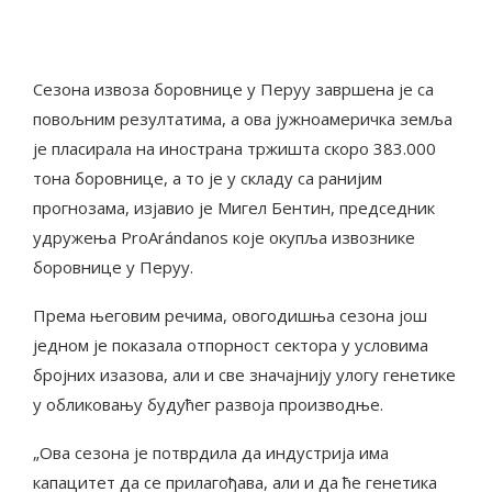
Сезона извоза боровнице у Перуу завршена је са
повољним резултатима, а ова јужноамеричка земља
је пласирала на инострана тржишта скоро 383.000
тона боровнице, а то је у складу са ранијим
прогнозама, изјавио је Мигел Бентин, председник
удружења ProArándanos које окупља извознике
боровнице у Перуу.
Према његовим речима, овогодишња сезона још
једном је показала отпорност сектора у условима
бројних изазова, али и све значајнију улогу генетике
у обликовању будућег развоја производње.
„Ова сезона је потврдила да индустрија има
капацитет да се прилагођава, али и да ће генетика