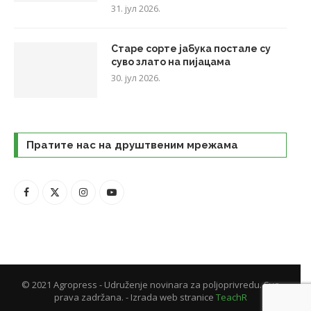
31. јул 2026.
Старе сорте јабука постале су
суво злато на пијацама
30. јул 2026.
Пратите нас на друштвеним мрежама
© 2021 Agropress - Udruženje novinara za poljoprivredu. Sva
prava zadržana. - Izrada web stranice
TeachR