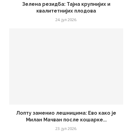
Зелена резидба: Тајна крупнијих и
квалитетнијих плодова
24. јул 2026.
Лопту заменио лешницима: Ево како је
Милан Мачван после кошарке...
23. јул 2026.