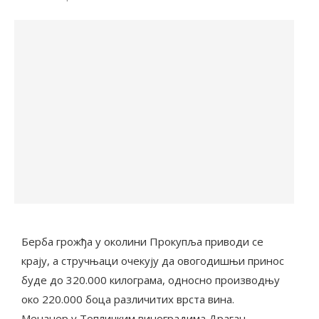
Берба грожђа у околини Прокупља приводи се
крају, а стручњаци очекују да овогодишњи принос
буде до 320.000 килограма, односно производњу
око 220.000 боца различитих врста вина.
Менаџер у Топличким виноградима Драган