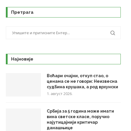
Претрага
Најновије
Воћари очајни, откуп стао, о
ценама се не говори: Неизвесна
судбина крушака, а род врхунски
1. август 2026.
Србија за 5 година може имати
вина светске класе, поручио
најутицајнији критичар
данашњице