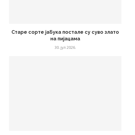
Старе сорте јабука постале су суво злато
на пијацама
30. јул 2026.