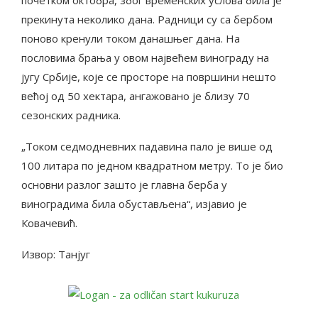
прекинута неколико дана. Радници су са бербом
поново кренули током данашњег дана. На
пословима брања у овом највећем винограду на
југу Србије, које се просторе на површини нешто
већој од 50 хектара, ангажовано је близу 70
сезонских радника.
„Током седмодневних падавина пало је више од
100 литара по једном квадратном метру. То је био
основни разлог зашто је главна берба у
виноградима била обустављена“, изјавио је
Ковачевић.
Извор: Танјуг