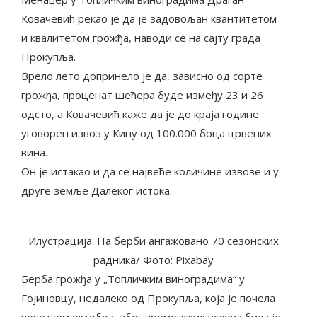
Ковачевић рекао је да је задовољан квантитетом
и квалитетом грожђа, наводи се на сајту града
Прокупља.
Врело лето допринело је да, зависно од сорте
грожђа, проценат шећера буде између 23 и 26
одсто, а Ковачевић каже да је до краја године
уговорен извоз у Кину од 100.000 боца црвених
вина.
Он је истакао и да се највеће количине извозе и у
друге земље Далеког истока.
Илустрација: На берби ангажовано 70 сезонских
радника/ Фото: Pixabay
Берба грожђа у „Топличким виноградима“ у
Гојиновцу, недалеко од Прокупља, која је почела
почетком октобра, због временских услова била је