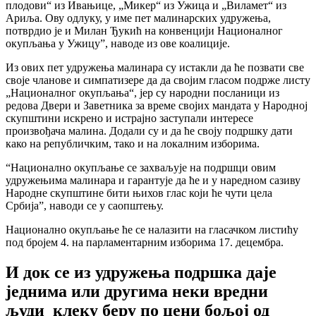
плодови“ из Ивањице, „Микер“ из Ужица и „Виламет“ из
Ариља. Ову одлуку, у име пет малинарских удружења,
потврдио је и Милан Ђукић на конвенцији Националног
окупљања у Ужицу”, наводе из ове коалиције.
Из ових пет удружења малинара су истакли да ће позвати све
своје чланове и симпатизере да да својим гласом подрже листу
„Националног окупљања“, јер су народни посланици из
редова Двери и Заветника за време својих мандата у Народној
скупштини искрено и истрајно заступали интересе
произвођача малина. Додали су и да ће своју подршку дати
како на републичким, тако и на локалним изборима.
“Национално окупљање се захваљује на подршци овим
удружењима малинара и гарантује да ће и у наредном сазиву
Народне скупштине бити њихов глас који ће чути цела
Србија”, наводи се у саопштењу.
Национално окупљање ће се налазити на гласачком листићу
под бројем 4. на парламентарним изборима 17. децембра.
И док се из удружења подршка даје
једнима или другима неки вредни
људи клеку беру по цени бољој од