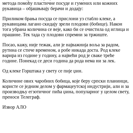
метода помоћу пластичне посуде и гумених или кожних
рукавица – објашњвају берачи и додају:
Приликом брања посуда се прислони уз стабло клеке, а
рукавицама лагано скидају зрели плодови (бобице). Након
тога убрана количина се веје, како би се очистила од иглица и
прашине. Тек тада су плодови спремни за тржиште.
Посао, кажу, није тежак, али је најважнија воља за радом,
рутина се стиче временом, а робе никада доста. Род клеке
варира из године у годину, а највећи род је сваке треће
године. Понекад се деси година да рода нема ни за лек.
Од клеке Горштака у свету се пије џин.
Количине ових чаробних бобица, које беру српски планинци,
користе се једним делом у фармацеутској индустрији, али и за
производњу егзотичног пића џина, популарног у целом свету,
преноси Телеграф.
Извор АЛО