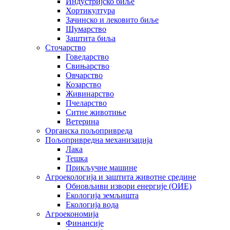
Индустријско биље
Хортикултура
Зачинско и лековито биље
Шумарство
Заштита биља
Сточарство
Говедарство
Свињарство
Овчарство
Козарство
Живинарство
Пчеларство
Ситне животиње
Ветерина
Органска пољопривреда
Пољопривредна механизација
Лака
Тешка
Прикључне машине
Агроекологија и заштита животне средине
Обновљиви извори енергије (ОИЕ)
Екологија земљишта
Екологија вода
Агроекономија
Финансије