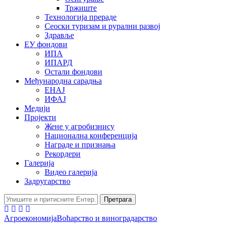
Тржиште
Технологија прераде
Сеоски туризам и рурални развој
Здравље
ЕУ фондови
ИПА
ИПАРД
Остали фондови
Међународна сарадња
ЕНАЈ
ИФАЈ
Медији
Пројекти
Жене у агробизнису
Национална конференција
Награде и признања
Рекордери
Галерија
Видео галерија
Задругарство
Претрага
Агроекономија
Воћарство и виноградарство