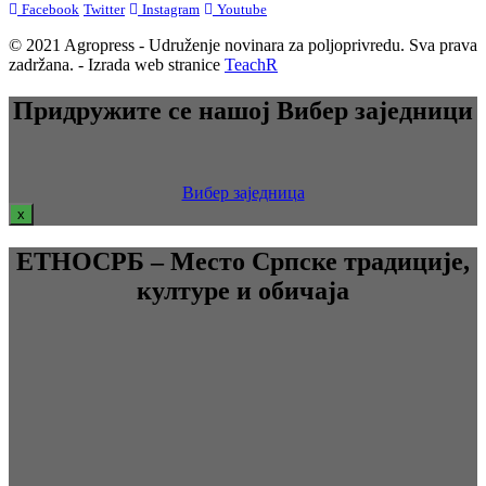
Facebook
Twitter
Instagram
Youtube
© 2021 Agropress - Udruženje novinara za poljoprivredu. Sva prava
zadržana. - Izrada web stranice
TeachR
Придружите се нашој Вибер заједници
Вибер заједница
x
ЕТНОСРБ – Место Српске традиције,
културе и обичаја