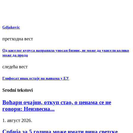
Gdjakovic
претходна вест
Од киселог купуса направила уносан бизнис, не може да укисели колико
може да прода
следећа вест
Глифосат ипак остаје на њивама у ЕУ
Srodni tekstovi
Воћари очајни, откуп стао, о ценама се не
говори: Неизвесна...
1. август 2026.
Србија за 5 година може имати вина светске