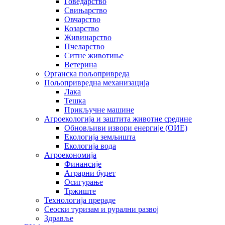
Говедарство
Свињарство
Овчарство
Козарство
Живинарство
Пчеларство
Ситне животиње
Ветерина
Органска пољопривреда
Пољопривредна механизација
Лака
Тешка
Прикључне машине
Агроекологија и заштита животне средине
Обновљиви извори енергије (ОИЕ)
Екологија земљишта
Екологија вода
Агроекономија
Финансије
Аграрни буџет
Осигурање
Тржиште
Технологија прераде
Сеоски туризам и рурални развој
Здравље