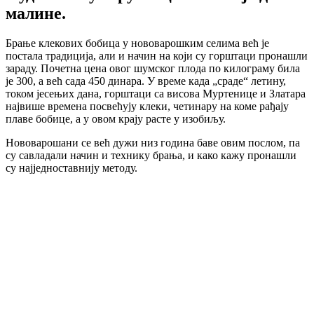
малине.
Брање клекових бобица у нововарошким селима већ је
постала традиција, али и начин на који су горштаци пронашли
зараду. Почетна цена овог шумског плода по килограму била
је 300, а већ сада 450 динара. У време када „сраде“ летину,
током јесењих дана, горштаци са висова Муртенице и Златара
највише времена посвећују клеки, четинару на коме рађају
плаве бобице, а у овом крају расте у изобиљу.
Нововарошани се већ дужи низ година баве овим послом, па
су савладали начин и технику брања, и како кажу пронашли
су најједноставнију методу.