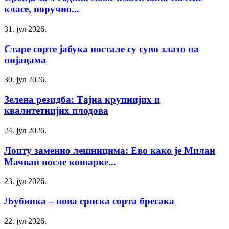
класе, поручио...
31. јул 2026.
Старе сорте јабука постале су суво злато на
пијацама
30. јул 2026.
Зелена резидба: Тајна крупнијих и
квалитетнијих плодова
24. јул 2026.
Лопту заменио лешницима: Ево како је Милан
Мачван после кошарке...
23. јул 2026.
Љубинка – нова српска сорта бресака
22. јул 2026.