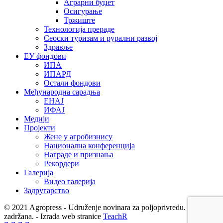
Аграрни буџет
Осигурање
Тржиште
Технологија прераде
Сеоски туризам и рурални развој
Здравље
ЕУ фондови
ИПА
ИПАРД
Остали фондови
Међународна сарадња
ЕНАЈ
ИФАЈ
Медији
Пројекти
Жене у агробизнису
Национална конференција
Награде и признања
Рекордери
Галерија
Видео галерија
Задругарство
© 2021 Agropress - Udruženje novinara za poljoprivredu. Sva prava
zadržana. - Izrada web stranice
TeachR