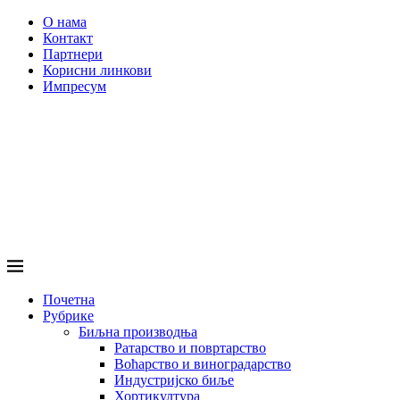
О нама
Контакт
Партнери
Корисни линкови
Импресум
Почетна
Рубрике
Биљна производња
Ратарство и повртарство
Воћарство и виноградарство
Индустријско биље
Хортикултура