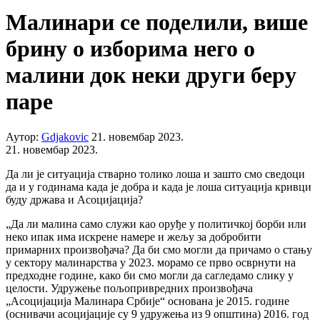
Малинари се поделили, више
брину о изборима него о
малини док неки други беру
паре
Аутор:
Gdjakovic
21. новембар 2023.
21. новембар 2023.
Да ли је ситуација стварно толико лоша и зашто смо сведоци
да и у годинама када је добра и када је лоша ситуација кривци
буду држава и Асоцијација?
„Да ли малина само служи као оруђе у политичкој борби или
неко ипак има искрене намере и жељу за добробити
примарних произвођача? Да би смо могли да причамо о стању
у сектору малинарства у 2023. морамо се прво осврнути на
предходне године, како би смо могли да сагледамо слику у
целости. Удружење пољопривредних произвођача
„Асоцијација Малинара Србије“ основана је 2015. године
(оснивачи асоцијације су 9 удружења из 9 општина) 2016. год