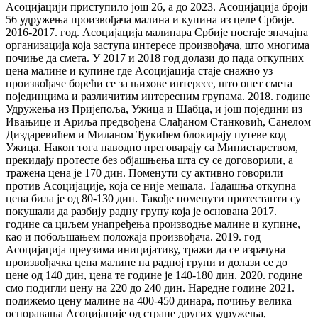
Асоцијацији приступило још 26, а до 2023. Асоцијација броји
56 удружења произвођача малина и купина из целе Србије.
2016-2017. год. Асоцијација малинара Србије постаје значајна
организација која заступа интересе произвођача, што многима
почиње да смета. У 2017 и 2018 год долази до пада откупних
цена малине и купине где Асоцијација стаје снажно уз
произвођаче борећи се за њихове интересе, што опет смета
појединцима и различитим интересним групама. 2018. године
Удружења из Пријепоља, Ужица и Шабца, и још поједини из
Ивањице и Ариља предвођена Слађаном Станковић, Санелом
Диздаревићем и Миланом Ђукићем блокирају путеве код
Ужица. Након тога наводно преговарају са Министарством,
прекидају протесте без објашњења шта су се договорили, а
тражена цена је 170 дин. Поменути су активно говорили
против Асоцијације, која се није мешала. Тадашња откупна
цена била је од 80-130 дин. Такође поменути протестанти су
покушали да разбију радну групу која је основана 2017.
године са циљем унапређења производње малине и купине,
као и побољшањем положаја произвођача. 2019. год
Асоцијација преузима иницијативу, тражи да се израчуна
произвођачка цена малине на радној групи и долази се до
цене од 140 дин, цена те године је 140-180 дин. 2020. године
смо подигли цену на 220 до 240 дин. Наредне године 2021.
подижемо цену малине на 400-450 динара, почињу велика
оспоравања Асоцијације од стране других удружења,