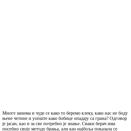
Многе занима и чуде се како то беремо клеку, како нас не боду
њене четине и уопште како бобице опадају са грана? Одговор
је јасан, као и за све потребно је знање. Сваки берач има
посебно своју методу брања, али као најбоља показала се