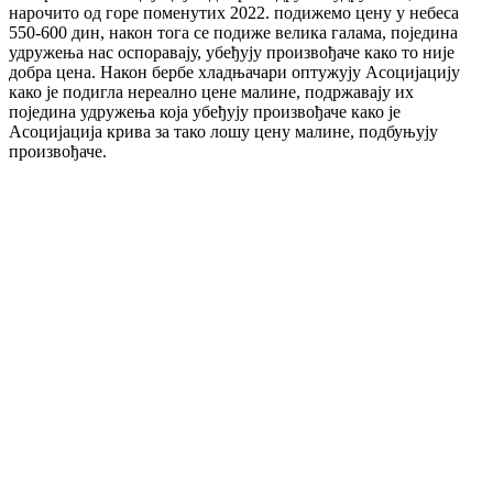
нарочито од горе поменутих 2022. подижемо цену у небеса
550-600 дин, након тога се подиже велика галама, поједина
удружења нас оспоравају, убеђују произвођаче како то није
добра цена. Након бербе хладњачари оптужују Асоцијацију
како је подигла нереално цене малине, подржавају их
поједина удружења која убеђују произвођаче како је
Асоцијација крива за тако лошу цену малине, подбуњују
произвођаче.