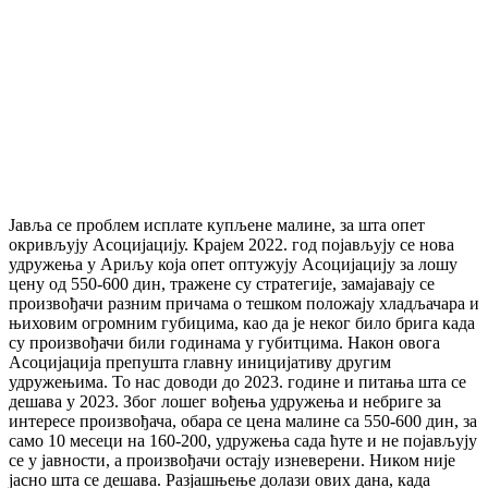
Јавља се проблем исплате купљене малине, за шта опет
окривљују Асоцијацију. Крајем 2022. год појављују се нова
удружења у Ариљу која опет оптужују Асоцијацију за лошу
цену од 550-600 дин, тражене су стратегије, замајавају се
произвођачи разним причама о тешком положају хладљачара и
њиховим огромним губицима, као да је неког било брига када
су произвођачи били годинама у губитцима. Након овога
Асоцијација препушта главну иницијативу другим
удружењима. То нас доводи до 2023. године и питања шта се
дешава у 2023. Због лошег вођења удружења и небриге за
интересе произвођача, обара се цена малине са 550-600 дин, за
само 10 месеци на 160-200, удружења сада ћуте и не појављују
се у јавности, а произвођачи остају изневерени. Ником није
јасно шта се дешава. Разјашњење долази ових дана, када