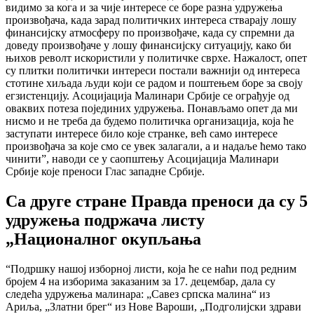
видимо за кога и за чије интересе се боре разна удружења
произвођача, када зарад политичких интереса стварају лошу
финансијску атмосферу по произвођаче, када су спремни да
доведу произвођаче у лошу финансијску ситуацију, како би
њихов револт искористили у политичке сврхе. Нажалост, опет
су плитки политички интереси постали важнији од интереса
стотине хиљада људи који се радом и поштењем боре за своју
егзистенцију. Асоцијација Малинари Србије се ограђује од
оваквих потеза појединих удружења. Понављамо опет да ми
нисмо и не треба да будемо политичка организација, која ће
заступати интересе било које странке, већ само интересе
произвођача за које смо се увек залагали, а и надаље ћемо тако
чинити”, наводи се у саопштењу Асоцијација Малинари
Србије које преноси Глас западне Србије.
Са друге стране Правда преноси да су 5
удружења подржача листу
„Националног окупљања
“Подршку нашој изборној листи, која ће се наћи под редним
бројем 4 на изборима заказаним за 17. децембар, дала су
следећа удружења малинара: „Савез српска малина“ из
Ариља, „Златни брег“ из Нове Вароши, „Подголијски здрави