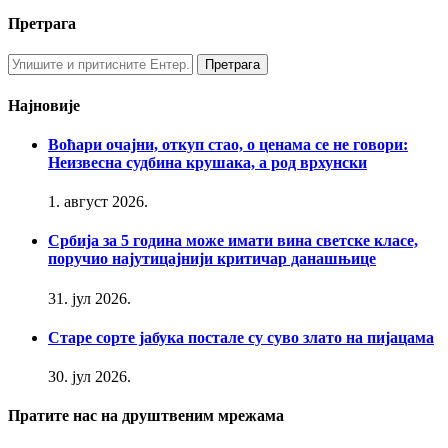
Претрага
Најновије
Воћари очајни, откуп стао, о ценама се не говори:
Неизвесна судбина крушака, а род врхунски
1. август 2026.
Србија за 5 година може имати вина светске класе,
поручио најутицајнији критичар данашњице
31. јул 2026.
Старе сорте јабука постале су суво злато на пијацама
30. јул 2026.
Пратите нас на друштвеним мрежама