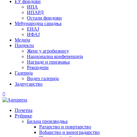
ЕУ фондови
ИПА
ИПАРД
Остали фондови
Међународна сарадња
ЕНАЈ
ИФАЈ
Медији
Пројекти
Жене у агробизнису
Национална конференција
Награде и признања
Рекордери
Галерија
Видео галерија
Задругарство
Почетна
Рубрике
Биљна производња
Ратарство и повртарство
Воћарство и виноградарство