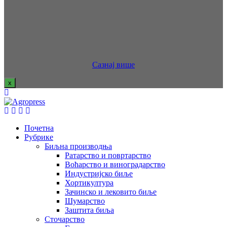
Сазнај више
x
Почетна
Рубрике
Биљна производња
Ратарство и повртарство
Воћарство и виноградарство
Индустријско биље
Хортикултура
Зачинско и лековито биље
Шумарство
Заштита биља
Сточарство