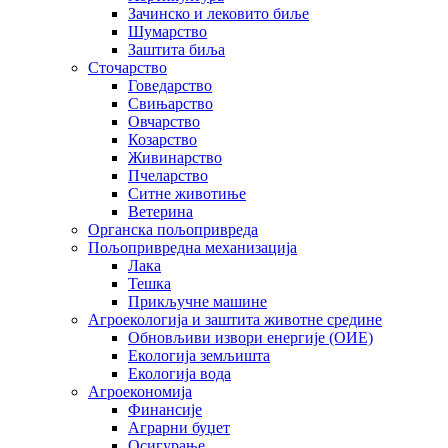
Зачинско и лековито биље
Шумарство
Заштита биља
Сточарство
Говедарство
Свињарство
Овчарство
Козарство
Живинарство
Пчеларство
Ситне животиње
Ветерина
Органска пољопривреда
Пољопривредна механизација
Лака
Тешка
Прикључне машине
Агроекологија и заштита животне средине
Обновљиви извори енергије (ОИЕ)
Екологија земљишта
Екологија вода
Агроекономија
Финансије
Аграрни буџет
Осигурање