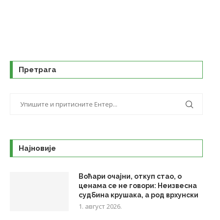
Претрага
Најновије
Воћари очајни, откуп стао, о
ценама се не говори: Неизвесна
судбина крушака, а род врхунски
1. август 2026.