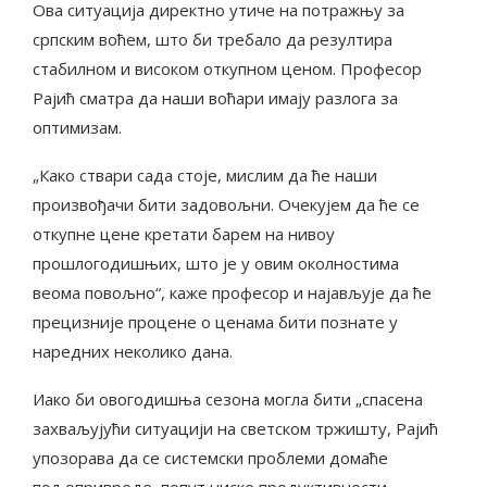
Ова ситуација директно утиче на потражњу за
српским воћем, што би требало да резултира
стабилном и високом откупном ценом. Професор
Рајић сматра да наши воћари имају разлога за
оптимизам.
„Како ствари сада стоје, мислим да ће наши
произвођачи бити задовољни. Очекујем да ће се
откупне цене кретати барем на нивоу
прошлогодишњих, што је у овим околностима
веома повољно“, каже професор и најављује да ће
прецизније процене о ценама бити познате у
наредних неколико дана.
Иако би овогодишња сезона могла бити „спасена
захваљујући ситуацији на светском тржишту, Рајић
упозорава да се системски проблеми домаће
пољопривреде, попут ниске продуктивности,