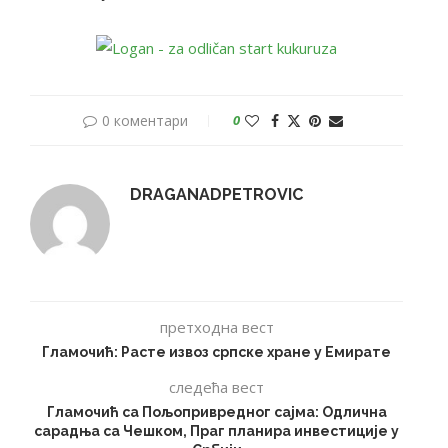
0 коментари
0
DRAGANADPETROVIC
претходна вест
Гламочић: Расте извоз српске хране у Емирате
следећа вест
Гламочић са Пољопривредног сајма: Одлична
сарадња са Чешком, Праг планира инвестиције у