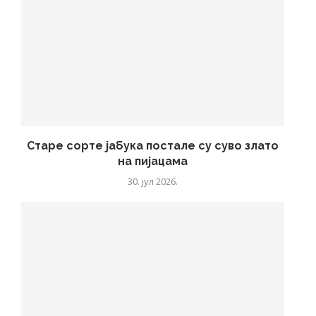
Старе сорте јабука постале су суво злато
на пијацама
30. јул 2026.