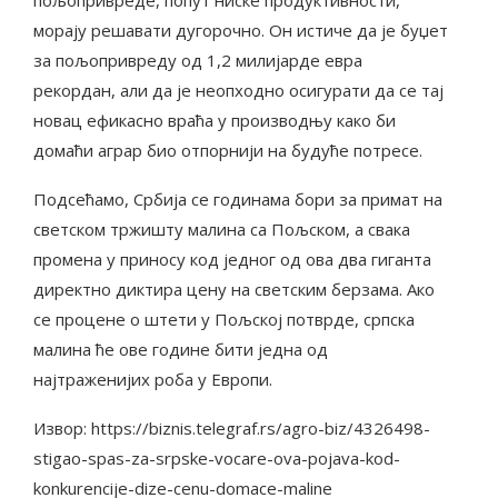
морају решавати дугорочно. Он истиче да је буџет
за пољопривреду од 1,2 милијарде евра
рекордан, али да је неопходно осигурати да се тај
новац ефикасно враћа у производњу како би
домаћи аграр био отпорнији на будуће потресе.
Подсећамо, Србија се годинама бори за примат на
светском тржишту малина са Пољском, а свака
промена у приносу код једног од ова два гиганта
директно диктира цену на светским берзама. Ако
се процене о штети у Пољској потврде, српска
малина ће ове године бити једна од
најтраженијих роба у Европи.
Извор: https://biznis.telegraf.rs/agro-biz/4326498-
stigao-spas-za-srpske-vocare-ova-pojava-kod-
konkurencije-dize-cenu-domace-maline