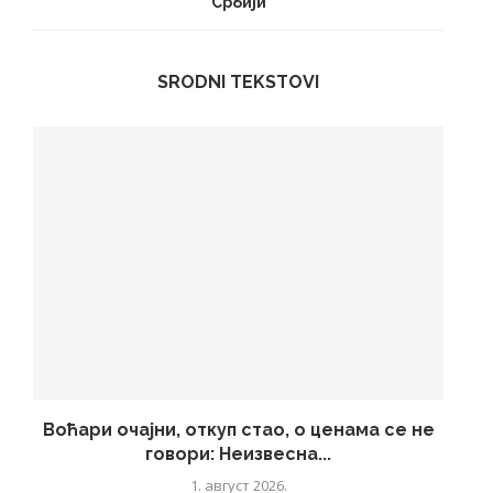
Србији
SRODNI TEKSTOVI
Воћари очајни, откуп стао, о ценама се не
говори: Неизвесна...
1. август 2026.