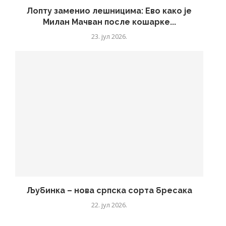
Лопту заменио лешницима: Ево како је
Милан Мачван после кошарке...
23. јул 2026.
Љубинка – нова српска сорта бресака
22. јул 2026.