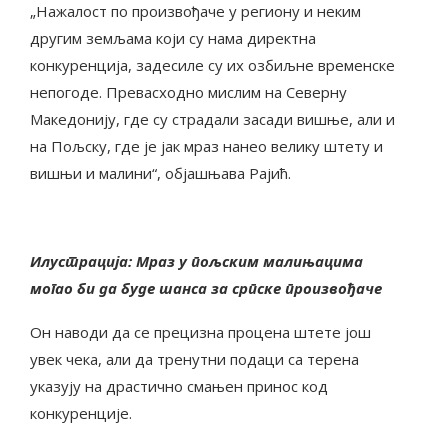
„Нажалост по произвођаче у региону и неким
другим земљама који су нама директна
конкуренција, задесиле су их озбиљне временске
непогоде. Превасходно мислим на Северну
Македонију, где су страдали засади вишње, али и
на Пољску, где је јак мраз нанео велику штету и
вишњи и малини“, објашњава Рајић.
Илустрација: Мраз у пољским малињацима
могао би да буде шанса за српске произвођаче
Он наводи да се прецизна процена штете још
увек чека, али да тренутни подаци са терена
указују на драстично смањен принос код
конкуренције.