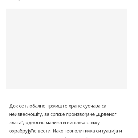
Док се глобално тржиште хране суочава са
неизвесношћу, за српске произвођаче „црвеног
злата“, односно малина и вишања стижу
охрабрујуће вести. Иако геополитичка ситуација и