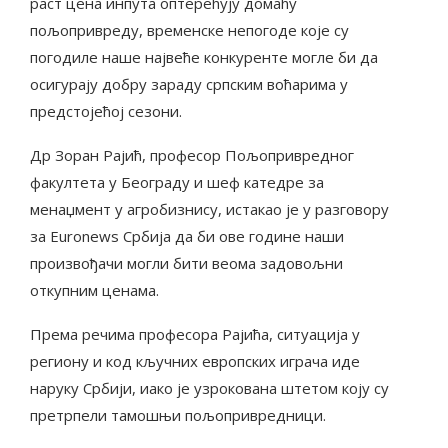
раст цена инпута оптерећују домаћу
пољопривреду, временске непогоде које су
погодиле наше највеће конкуренте могле би да
осигурају добру зараду српским воћарима у
предстојећој сезони.
Др Зоран Рајић, професор Пољопривредног
факултета у Београду и шеф катедре за
менаџмент у агробизнису, истакао је у разговору
за Euronews Србија да би ове године наши
произвођачи могли бити веома задовољни
откупним ценама.
Према речима професора Рајића, ситуација у
региону и код кључних европских играча иде
наруку Србији, иако је узрокована штетом коју су
претрпели тамошњи пољопривредници.