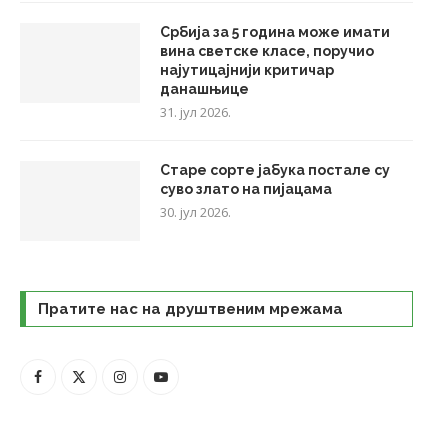
Србија за 5 година може имати
вина светске класе, поручио
најутицајнији критичар
данашњице
31. јул 2026.
Старе сорте јабука постале су
суво злато на пијацама
30. јул 2026.
Пратите нас на друштвеним мрежама