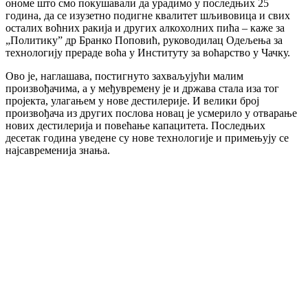
ономе што смо покушавали да урадимо у последњих 25
година, да се изузетно подигне квалитет шљивовица и свих
осталих воћних ракија и других алкохолних пића – каже за
„Политику” др Бранко Поповић, руководилац Одељења за
технологију прераде воћа у Институту за воћарство у Чачку.
Ово је, наглашава, постигнуто захваљујући малим
произвођачима, а у међувремену је и држава стала иза тог
пројекта, улагањем у нове дестилерије. И велики број
произвођача из других послова новац је усмерило у отварање
нових дестилерија и повећање капацитета. Последњих
десетак година уведене су нове технологије и примењују се
најсавременија знања.