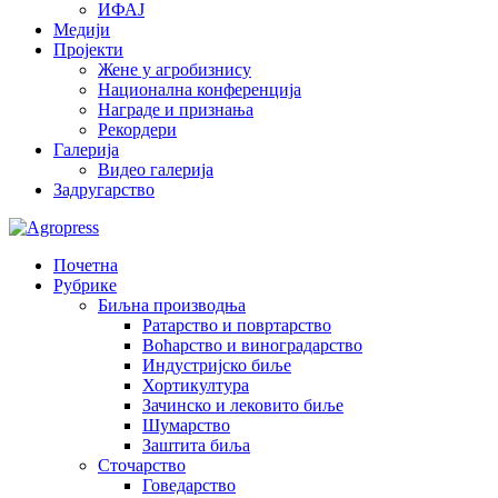
ИФАЈ
Медији
Пројекти
Жене у агробизнису
Национална конференција
Награде и признања
Рекордери
Галерија
Видео галерија
Задругарство
Почетна
Рубрике
Биљна производња
Ратарство и повртарство
Воћарство и виноградарство
Индустријско биље
Хортикултура
Зачинско и лековито биље
Шумарство
Заштита биља
Сточарство
Говедарство