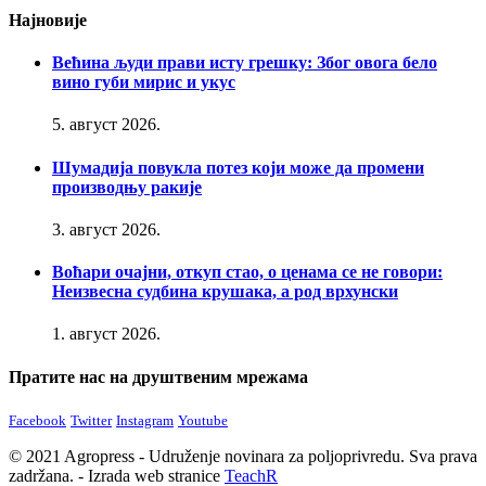
Најновије
Већина људи прави исту грешку: Због овога бело
вино губи мирис и укус
5. август 2026.
Шумадија повукла потез који може да промени
производњу ракије
3. август 2026.
Воћари очајни, откуп стао, о ценама се не говори:
Неизвесна судбина крушака, а род врхунски
1. август 2026.
Пратите нас на друштвеним мрежама
Facebook
Twitter
Instagram
Youtube
© 2021 Agropress - Udruženje novinara za poljoprivredu. Sva prava
zadržana. - Izrada web stranice
TeachR