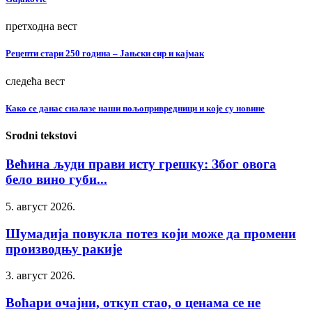
претходна вест
Рецепти стари 250 година – Јањски сир и кајмак
следећа вест
Како се данас сналазе наши пољопривредници и које су новине
Srodni tekstovi
Већина људи прави исту грешку: Због овога
бело вино губи...
5. август 2026.
Шумадија повукла потез који може да промени
производњу ракије
3. август 2026.
Воћари очајни, откуп стао, о ценама се не