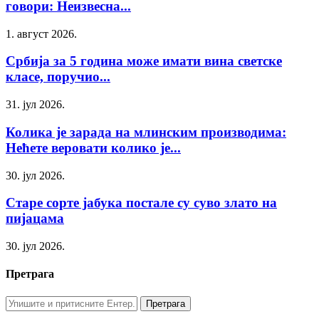
говори: Неизвесна...
1. август 2026.
Србија за 5 година може имати вина светске
класе, поручио...
31. јул 2026.
Колика је зарада на млинским производима:
Нећете веровати колико је...
30. јул 2026.
Старе сорте јабука постале су суво злато на
пијацама
30. јул 2026.
Претрага