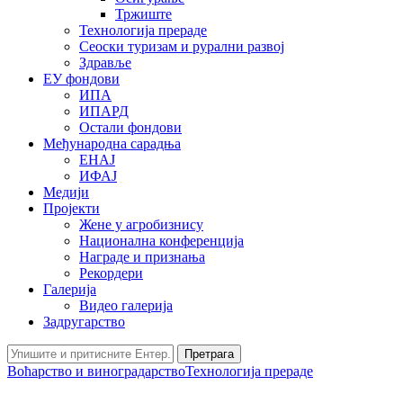
Тржиште
Технологија прераде
Сеоски туризам и рурални развој
Здравље
ЕУ фондови
ИПА
ИПАРД
Остали фондови
Међународна сарадња
ЕНАЈ
ИФАЈ
Медији
Пројекти
Жене у агробизнису
Национална конференција
Награде и признања
Рекордери
Галерија
Видео галерија
Задругарство
Претрага
Воћарство и виноградарство
Технологија прераде