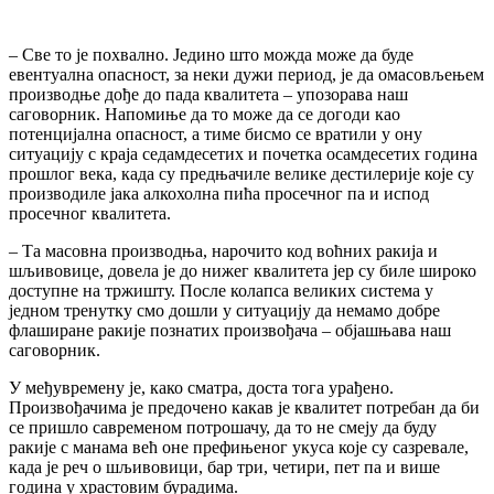
– Све то је похвално. Једино што можда може да буде
евентуална опасност, за неки дужи период, је да омасовљењем
производње дође до пада квалитета – упозорава наш
саговорник. Напомиње да то може да се догоди као
потенцијална опасност, а тиме бисмо се вратили у ону
ситуацију с краја седамдесетих и почетка осамдесетих година
прошлог века, када су предњачиле велике дестилерије које су
производиле јака алкохолна пића просечног па и испод
просечног квалитета.
– Та масовна производња, нарочито код воћних ракија и
шљивовице, довела је до нижег квалитета јер су биле широко
доступне на тржишту. После колапса великих система у
једном тренутку смо дошли у ситуацију да немамо добре
флаширане ракије познатих произвођача – објашњава наш
саговорник.
У међувремену је, како сматра, доста тога урађено.
Произвођачима је предочено какав је квалитет потребан да би
се пришло савременом потрошачу, да то не смеју да буду
ракије с манама већ оне префињеног укуса које су сазревале,
када је реч о шљивовици, бар три, четири, пет па и више
година у храстовим бурадима.