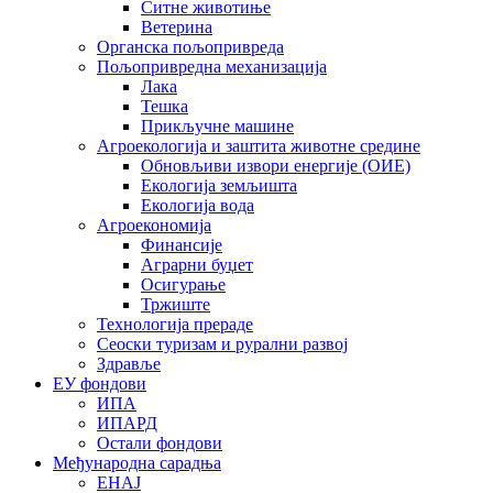
Ситне животиње
Ветерина
Органска пољопривреда
Пољопривредна механизација
Лака
Тешка
Прикључне машине
Агроекологија и заштита животне средине
Обновљиви извори енергије (ОИЕ)
Екологија земљишта
Екологија вода
Агроекономија
Финансије
Аграрни буџет
Осигурање
Тржиште
Технологија прераде
Сеоски туризам и рурални развој
Здравље
ЕУ фондови
ИПА
ИПАРД
Остали фондови
Међународна сарадња
ЕНАЈ