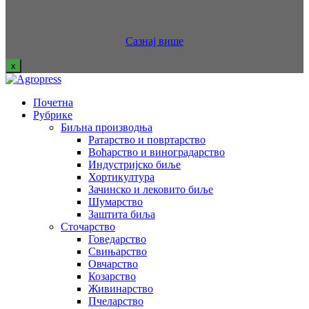
Сазнај више
x
Почетна
Рубрике
Биљна производња
Ратарство и повртарство
Воћарство и виноградарство
Индустријско биље
Хортикултура
Зачинско и лековито биље
Шумарство
Заштита биља
Сточарство
Говедарство
Свињарство
Овчарство
Козарство
Живинарство
Пчеларство