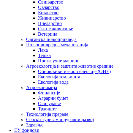
Свињарство
Овчарство
Козарство
Живинарство
Пчеларство
Ситне животиње
Ветерина
Органска пољопривреда
Пољопривредна механизација
Лака
Тешка
Прикључне машине
Агроекологија и заштита животне средине
Обновљиви извори енергије (ОИЕ)
Екологија земљишта
Екологија вода
Агроекономија
Финансије
Аграрни буџет
Осигурање
Тржиште
Технологија прераде
Сеоски туризам и рурални развој
Здравље
ЕУ фондови