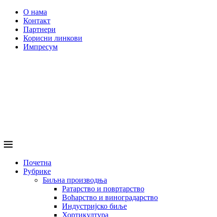
О нама
Контакт
Партнери
Корисни линкови
Импресум
Почетна
Рубрике
Биљна производња
Ратарство и повртарство
Воћарство и виноградарство
Индустријско биље
Хортикултура