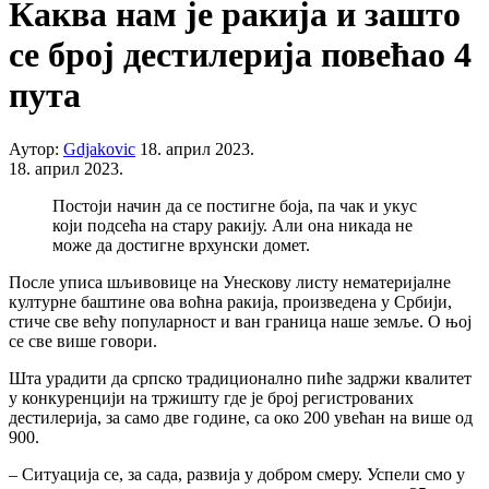
Каква нам је ракија и зашто
се број дестилерија повећао 4
пута
Аутор:
Gdjakovic
18. април 2023.
18. април 2023.
Постоји начин да се постигне боја, па чак и укус
који подсећа на стару ракију. Али она никада не
може да достигне врхунски домет.
После уписа шљивовице на Унескову листу нематеријалне
културне баштине ова воћна ракија, произведена у Србији,
стиче све већу популарност и ван граница наше земље. О њој
се све више говори.
Шта урадити да српско традиционално пиће задржи квалитет
у конкуренцији на тржишту где је број регистрованих
дестилерија, за само две године, са око 200 увећан на више од
900.
– Ситуација се, за сада, развија у добром смеру. Успели смо у