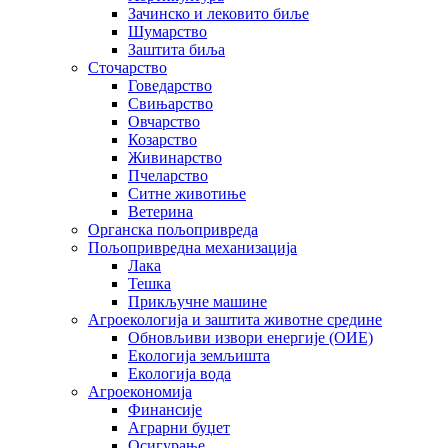
Зачинско и лековито биље
Шумарство
Заштита биља
Сточарство
Говедарство
Свињарство
Овчарство
Козарство
Живинарство
Пчеларство
Ситне животиње
Ветерина
Органска пољопривреда
Пољопривредна механизација
Лака
Тешка
Прикључне машине
Агроекологија и заштита животне средине
Обновљиви извори енергије (ОИЕ)
Екологија земљишта
Екологија вода
Агроекономија
Финансије
Аграрни буџет
Осигурање