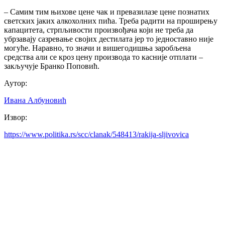
– Самим тим њихове цене чак и превазилазе цене познатих
светских јаких алкохолних пића. Треба радити на проширењу
капацитета, стрпљивости произвођача који не треба да
убрзавају сазревање својих дестилата јер то једноставно није
могуће. Наравно, то значи и вишегодишња заробљена
средства али се кроз цену производа то касније отплати –
закључује Бранко Поповић.
Аутор:
Ивана Албуновић
Извор:
https://www.politika.rs/scc/clanak/548413/rakija-sljivovica