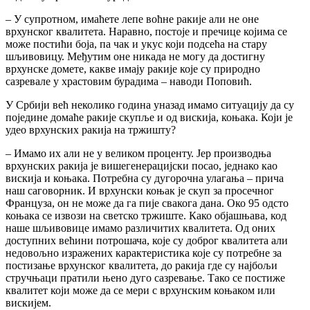
– У супротном, имаћете лепе воћне ракије али не оне
врхунског квалитета. Наравно, постоје и пречице којима се
може постићи боја, па чак и укус који подсећа на стару
шљивовицу. Међутим оне никада не могу да достигну
врхунске домете, какве имају ракије које су природно
сазревале у храстовим бурадима – наводи Поповић.
У Србији већ неколико година уназад имамо ситуацију да су
поједине домаће ракије скупље и од вискија, коњака. Који је
удео врхунских ракија на тржишту?
– Имамо их али не у великом проценту. Јер производња
врхунских ракија је вишегенерацијски посао, једнако као
вискија и коњака. Потребна су дугорочна улагања – прича
наш саговорник. И врхунски коњак је скуп за просечног
Француза, он не може да га пије свакога дана. Око 95 одсто
коњака се извози на светско тржиште. Како објашњава, код
наше шљивовице имамо различитих квалитета. Од оних
доступних већини потрошача, које су доброг квалитета али
недовољно изражених карактеристика које су потребне за
постизање врхунског квалитета, до ракија где су најбољи
стручњаци пратили њено дуго сазревање. Тако се постиже
квалитет који може да се мери с врхунским коњаком или
вискијем.