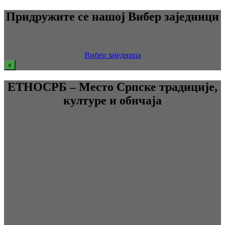
Придружите се нашој Вибер заједници
Вибер заједница
x
ЕТНОСРБ – Место Српске традиције,
културе и обичаја