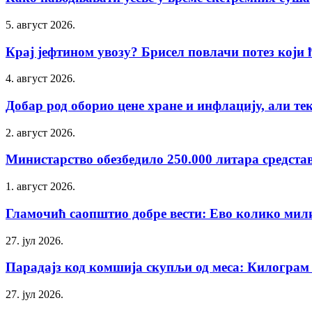
5. август 2026.
Крај јефтином увозу? Брисел повлачи потез који ћ
4. август 2026.
Добар род оборио цене хране и инфлацију, али тек 
2. август 2026.
Министарство обезбедило 250.000 литара средстав
1. август 2026.
Гламочић саопштио добре вести: Ево колико милиј
27. јул 2026.
Парадајз код комшија скупљи од меса: Килограм 
27. јул 2026.