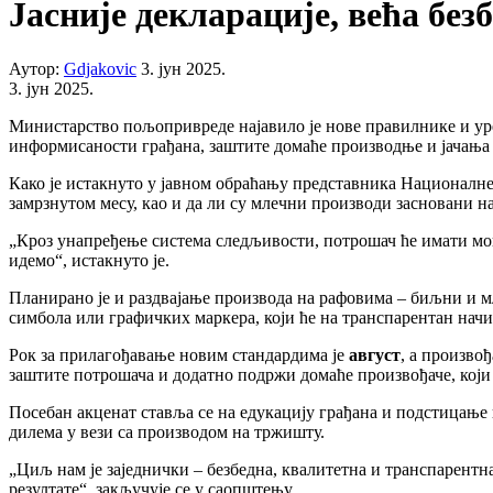
Јасније декларације, већа бе
Аутор:
Gdjakovic
3. јун 2025.
3. јун 2025.
Министарство пољопривреде најавило је нове правилнике и уре
информисаности грађана, заштите домаће производње и јачања 
Како је истакнуто у јавном обраћању представника Националне 
замрзнутом месу, као и да ли су млечни производи засновани
„Кроз унапређење система следљивости, потрошач ће имати могу
идемо“, истакнуто је.
Планирано је и раздвајање производа на рафовима – биљни и мл
симбола или графичких маркера, који ће на транспарентан нач
Рок за прилагођавање новим стандардима је
август
, а произво
заштите потрошача и додатно подржи домаће произвођаче, који
Посебан акценат ставља се на едукацију грађана и подстицање
дилема у вези са производом на тржишту.
„Циљ нам је заједнички – безбедна, квалитетна и транспарентна
резултате“, закључује се у саопштењу.