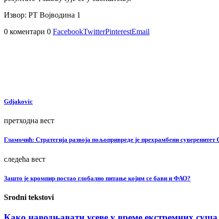
Извор: РТ Војводина 1
0 коментари
0
Facebook
Twitter
Pinterest
Email
Gdjakovic
претходна вест
Гламочић: Стратегија развоја пољопривреде је прехрамбени суверенитет 
следећа вест
Зашто је кромпир постао глобално питање којим се бави и ФАО?
Srodni tekstovi
Како наводњавати усеве у време екстремних суша