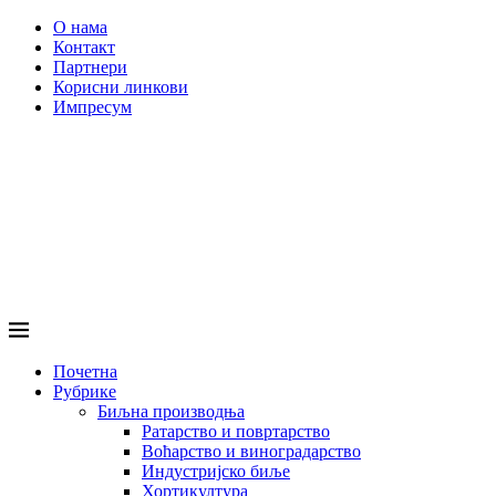
О нама
Контакт
Партнери
Корисни линкови
Импресум
Почетна
Рубрике
Биљна производња
Ратарство и повртарство
Воћарство и виноградарство
Индустријско биље
Хортикултура