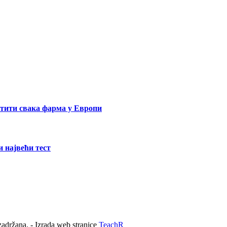
сетити свака фарма у Европи
и највећи тест
adržana. - Izrada web stranice
TeachR