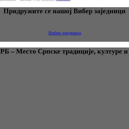
Придружите се нашој Вибер заједници
Вибер заједница
 – Место Српске традиције, културе и