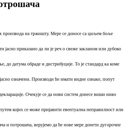
потрошача
х производа на тржишту. Мере се доносе са циљем боље
 јасно приказано да ли је реч о свеже закланом или дубоко
, до датума обраде и дистрибуције. То је стандард ка коме
јасно означени. Производи ће имати видне ознаке, попут
декларације. Очекује се да нови систем донесе виши ниво
 путем којих се може пријавити евентуална неправилност или
ача и потрошача, верујемо да ће нове мере донети дугорочне