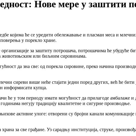
збедност: Нове мере у заштити 
дбе којима ће се уредити обележавање и пласман меса и млечни
поверења у порекло хране.
организације за заштиту потрошача, потрошачима ће убудуће бити
 на животињским или биљним сировинама.
ћност да зна све: од порекла сировине, преко начина производње
ечни сиреви више неће стајати једни поред других, већ ће бити 
ин информисати купца.
ђачи ће у том периоду имати могућност да прилагоде амбалаже и 
 годинама негују традицију квалитетне и сигурне производње.
 њихове активне улоге: отворени су бројни канали комуникације
 храна за све грађане. Уз сарадњу институција, струке, произвођ