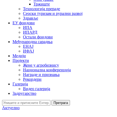
Тржиште
Технологија прераде
Сеоски туризам и рурални развој
Здравље
ЕУ фондови
ИПА
ИПАРД
Остали фондови
Међународна сарадња
ЕНАЈ
ИФАЈ
Медији
Пројекти
Жене у агробизнису
Национална конференција
Награде и признања
Рекордери
Галерија
Видео галерија
Задругарство
Претрага
Актуелно