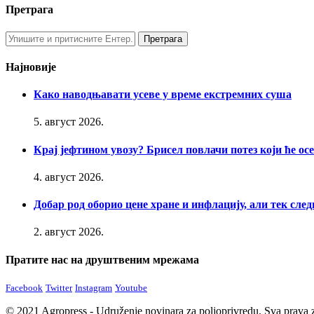
Претрага
Најновије
Како наводњавати усеве у време екстремних суша
5. август 2026.
Крај јефтином увозу? Брисел повлачи потез који ће о
4. август 2026.
Добар род оборио цене хране и инфлацију, али тек след
2. август 2026.
Пратите нас на друштвеним мрежама
Facebook
Twitter
Instagram
Youtube
© 2021 Agropress - Udruženje novinara za poljoprivredu. Sva prava z