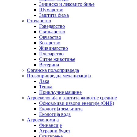
Зачинско и лековито биље
Шумарство
Заштита биља
Сточарство
Говедарство
Свињарство
Овчарство
Козарство
Живинарство
Пчеларство
Ситне животиње
Ветерина
Органска пољопривреда
Пољопривредна механизација
Лака
Тешка
Прикључне машине
Агроекологија и заштита животне средине
Обновљиви извори енергије (ОИЕ)
Екологија земљишта
Екологија вода
Агроекономија
Финансије
Аграрни буџет
Осигурање