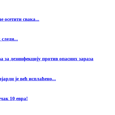
е осетити свака...
следи...
а за дезинфекцију против опасних зараза
арди је већ исплаћено...
чак 10 евра!