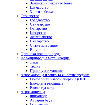
Зачинско и лековито биље
Шумарство
Заштита биља
Сточарство
Говедарство
Свињарство
Овчарство
Козарство
Живинарство
Пчеларство
Ситне животиње
Ветерина
Органска пољопривреда
Пољопривредна механизација
Лака
Тешка
Прикључне машине
Агроекологија и заштита животне средине
Обновљиви извори енергије (ОИЕ)
Екологија земљишта
Екологија вода
Агроекономија
Финансије
Аграрни буџет
Осигурање