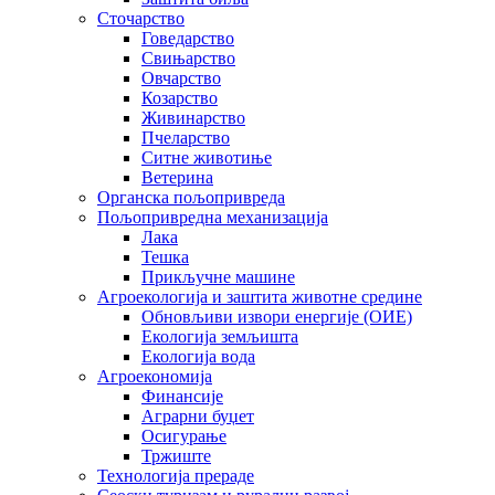
Сточарство
Говедарство
Свињарство
Овчарство
Козарство
Живинарство
Пчеларство
Ситне животиње
Ветерина
Органска пољопривреда
Пољопривредна механизација
Лака
Тешка
Прикључне машине
Агроекологија и заштита животне средине
Обновљиви извори енергије (ОИЕ)
Екологија земљишта
Екологија вода
Агроекономија
Финансије
Аграрни буџет
Осигурање
Тржиште
Технологија прераде