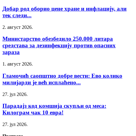
Добар род оборио цене хране и инфлацију, али
тек следи...
2. август 2026.
Министарство обезбедило 250.000 литара
средстава за дезинфекцију против опасних
зараза
1. август 2026.
Гламочић саопштио добре вести: Ево колико
милијарди је већ исплаћено...
27. јул 2026.
Парадајз код комшија скупљи од меса:
Килограм чак 10 евра!
27. јул 2026.