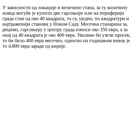
У зависности од локације и величине стана, за ту количину
новца могуће је купити две гарсоњере или на периферији
града стан од око 40 квадрата, то су, уједно, по квадратури и
најтраженији станови у Новом Саду. Месечна станарина за,
рецимо, гарсоњеру у центру града износи око 350 евра, а за
онај од 40 квадрата је око 400 евра. Уколико би узели просек,
то би било 400 евра месечно, односно на годишњем нивоу је
то 4.800 евра зараде од кирије.