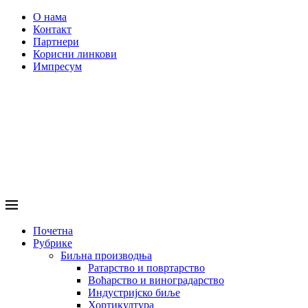
О нама
Контакт
Партнери
Корисни линкови
Импресум
Почетна
Рубрике
Биљна производња
Ратарство и повртарство
Воћарство и виноградарство
Индустријско биље
Хортикултура