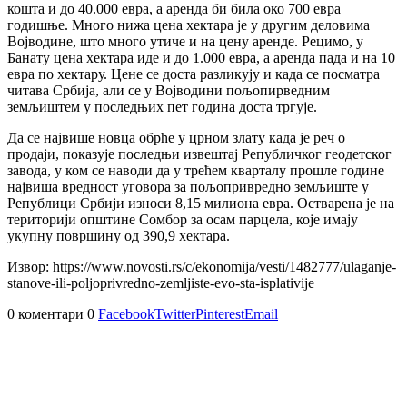
кошта и до 40.000 евра, а аренда би била око 700 евра
годишње. Много нижа цена хектара је у другим деловима
Војводине, што много утиче и на цену аренде. Рецимо, у
Банату цена хектара иде и до 1.000 евра, а аренда пада и на 10
евра по хектару. Цене се доста разликују и када се посматра
читава Србија, али се у Војводини пољопирведним
земљиштем у последњих пет година доста тргује.
Да се највише новца обрће у црном злату када је реч о
продаји, показује последњи извештај Републичког геодетског
завода, у ком се наводи да у трећем кварталу прошле године
највиша вредност уговора за пољопривредно земљиште у
Републици Србији износи 8,15 милиона евра. Остварена је на
територији општине Сомбор за осам парцела, које имају
укупну површину од 390,9 хектара.
Извор: https://www.novosti.rs/c/ekonomija/vesti/1482777/ulaganje-
stanove-ili-poljoprivredno-zemljiste-evo-sta-isplativije
0 коментари
0
Facebook
Twitter
Pinterest
Email