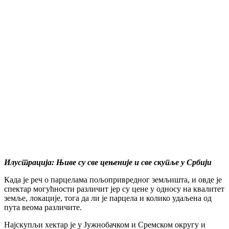
Илустрација: Њиве су све цењеније и све скупље у Србији
Када је реч о парцелама пољопривредног земљишта, и овде је
спектар могућности различит јер су цене у односу на квалитет
земље, локације, тога да ли је парцела и колико удаљена од
пута веома различите.
Најскупљи хектар је у Јужнобачком и Сремском округу и