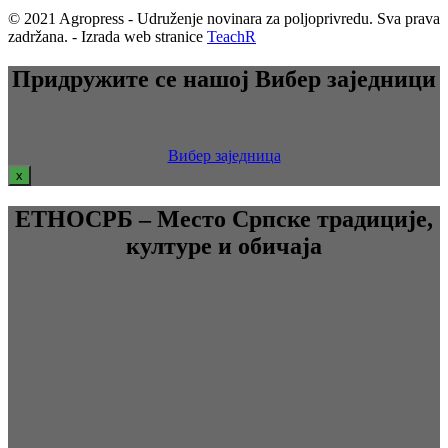
© 2021 Agropress - Udruženje novinara za poljoprivredu. Sva prava
zadržana. - Izrada web stranice
TeachR
Придружите се нашој Вибер заједници
Вибер заједница
x
ЕТНОСРБ – Место Српске традиције,
културе и обичаја