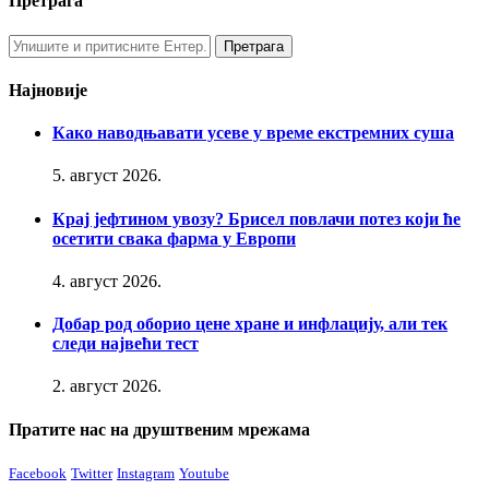
Претрага
Најновије
Како наводњавати усеве у време екстремних суша
5. август 2026.
Крај јефтином увозу? Брисел повлачи потез који ће
осетити свака фарма у Европи
4. август 2026.
Добар род оборио цене хране и инфлацију, али тек
следи највећи тест
2. август 2026.
Пратите нас на друштвеним мрежама
Facebook
Twitter
Instagram
Youtube