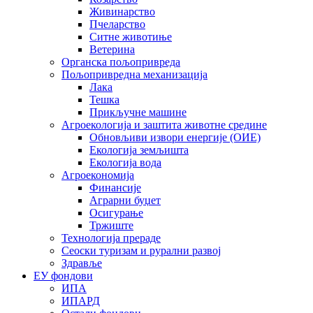
Живинарство
Пчеларство
Ситне животиње
Ветерина
Органска пољопривреда
Пољопривредна механизација
Лака
Тешка
Прикључне машине
Агроекологија и заштита животне средине
Обновљиви извори енергије (ОИЕ)
Екологија земљишта
Екологија вода
Агроекономија
Финансије
Аграрни буџет
Осигурање
Тржиште
Технологија прераде
Сеоски туризам и рурални развој
Здравље
ЕУ фондови
ИПА
ИПАРД