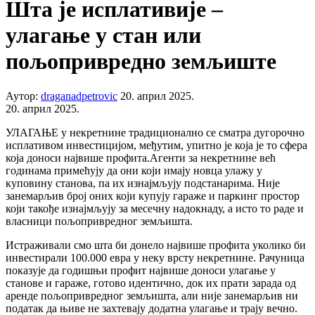
Шта је исплативије –
улагање у стан или
пољопривредно земљиште
Аутор:
draganadpetrovic
20. април 2025.
20. април 2025.
УЛАГАЊЕ у некретнине традиционално се сматра дугорочно
исплативом инвестицијом, међутим, упитно је која је то сфера
која доноси највише профита.Агенти за некретнине већ
годинама примећују да они који имају новца улажу у
куповину станова, па их изнајмљују подстанарима. Није
занемарљив број оних који купују гараже и паркинг простор
који такође изнајмљују за месечну надокнаду, а исто то раде и
власници пољопривредног земљишта.
Истраживали смо шта би донело највише профита уколико би
инвестирали 100.000 евра у неку врсту некретнине. Рачуница
показује да годишњи профит највише доноси улагање у
станове и гараже, готово идентично, док их прати зарада од
аренде пољопривредног земљишта, али није занемарљив ни
податак да њиве не захтевају додатна улагање и трају вечно.