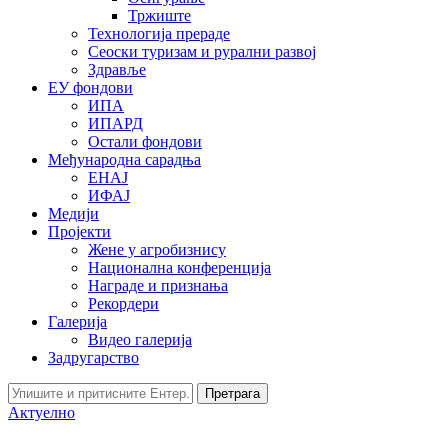
Тржиште
Технологија прераде
Сеоски туризам и рурални развој
Здравље
ЕУ фондови
ИПА
ИПАРД
Остали фондови
Међународна сарадња
ЕНАЈ
ИФАЈ
Медији
Пројекти
Жене у агробизнису
Национална конференција
Награде и признања
Рекордери
Галерија
Видео галерија
Задругарство
Претрага
Актуелно