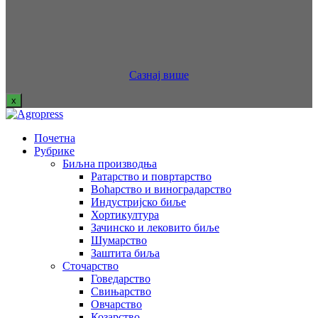
Сазнај више
x
Почетна
Рубрике
Биљна производња
Ратарство и повртарство
Воћарство и виноградарство
Индустријско биље
Хортикултура
Зачинско и лековито биље
Шумарство
Заштита биља
Сточарство
Говедарство
Свињарство
Овчарство
Козарство