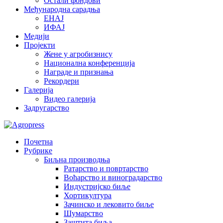
Остали фондови
Међународна сарадња
ЕНАЈ
ИФАЈ
Медији
Пројекти
Жене у агробизнису
Национална конференција
Награде и признања
Рекордери
Галерија
Видео галерија
Задругарство
Почетна
Рубрике
Биљна производња
Ратарство и повртарство
Воћарство и виноградарство
Индустријско биље
Хортикултура
Зачинско и лековито биље
Шумарство
Заштита биља