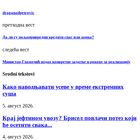
draganadpetrovic
претходна вест
Да ли су пољопривредни кредити спас или замка?
следећа вест
Министар Гламочић издао конкретне задатке и рокове за реализацију
Srodni tekstovi
Како наводњавати усеве у време екстремних
суша
5. август 2026.
Крај јефтином увозу? Брисел повлачи потез који
ће осетити свака...
4. август 2026.