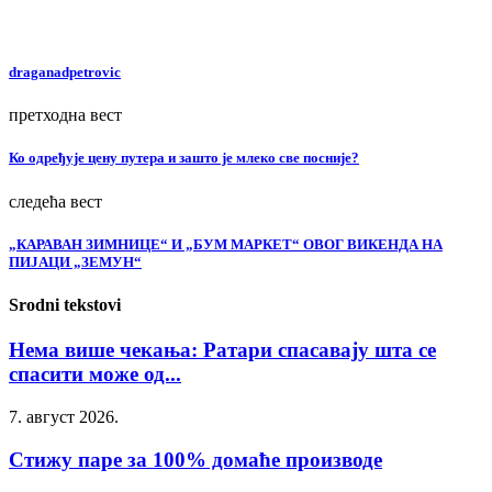
draganadpetrovic
претходна вест
Ко одређује цену путера и зашто је млеко све посније?
следећа вест
„КАРАВАН ЗИМНИЦЕ“ И „БУМ МАРКЕТ“ ОВОГ ВИКЕНДА НА
ПИЈАЦИ „ЗЕМУН“
Srodni tekstovi
Нема више чекања: Ратари спасавају шта се
спасити може од...
7. август 2026.
Стижу паре за 100% домаће производе