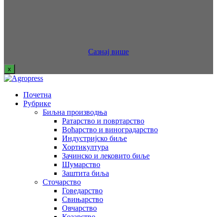
Сазнај више
x
Почетна
Рубрике
Биљна производња
Ратарство и повртарство
Воћарство и виноградарство
Индустријско биље
Хортикултура
Зачинско и лековито биље
Шумарство
Заштита биља
Сточарство
Говедарство
Свињарство
Овчарство
Козарство