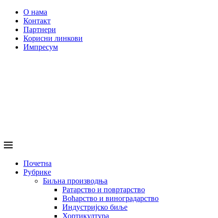
О нама
Контакт
Партнери
Корисни линкови
Импресум
Почетна
Рубрике
Биљна производња
Ратарство и повртарство
Воћарство и виноградарство
Индустријско биље
Хортикултура