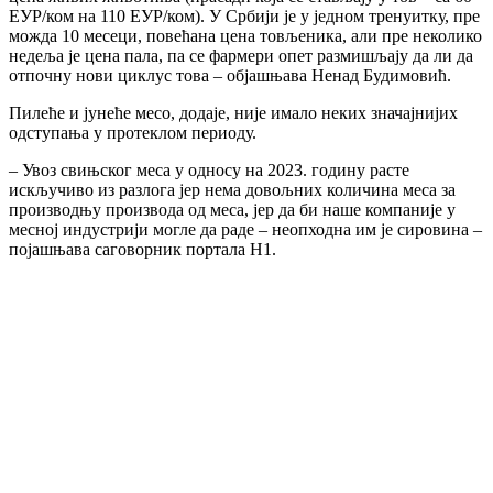
ЕУР/ком на 110 ЕУР/ком). У Србији је у једном тренуитку, пре
можда 10 месеци, повећана цена товљеника, али пре неколико
недеља је цена пала, па се фармери опет размишљају да ли да
отпочну нови циклус това – објашњава Ненад Будимовић.
Пилеће и јунеће месо, додаје, није имало неких значајнијих
одступања у протеклом периоду.
– Увоз свињског меса у односу на 2023. годину расте
искључиво из разлога јер нема довољних количина меса за
производњу производа од меса, јер да би наше компаније у
месној индустрији могле да раде – неопходна им је сировина –
појашњава саговорник портала Н1.