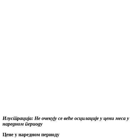
Илустрација: Не очекују се веће осцилације у цени меса у
наредном периоду
Цене у наредном периоду