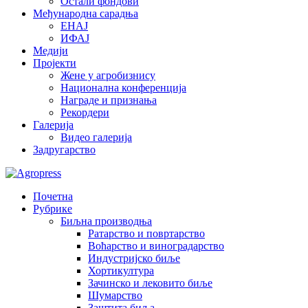
Остали фондови
Међународна сарадња
ЕНАЈ
ИФАЈ
Медији
Пројекти
Жене у агробизнису
Национална конференција
Награде и признања
Рекордери
Галерија
Видео галерија
Задругарство
Почетна
Рубрике
Биљна производња
Ратарство и повртарство
Воћарство и виноградарство
Индустријско биље
Хортикултура
Зачинско и лековито биље
Шумарство
Заштита биља