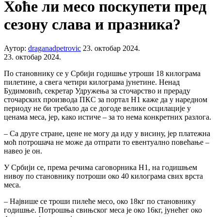
Хоће ли месо поскупети пред
сезону слава и празника?
Аутор:
draganadpetrovic
23. октобар 2024.
23. октобар 2024.
По становнику се у Србији годишње утроши 18 килограма
пилетине, а свега четири килограма јунетине. Ненад
Будимовић, секретар Удружења за сточарство и прераду
сточарских производа ПКС за портал Н1 каже да у наредном
периоду не би требало да се догоде велике осцилације у
ценама меса, јер, како истиче – за то нема конкретних разлога.
– Са друге стране, цене не могу да иду у висину, јер платежна
моћ потрошача не може да отпрати то евентуално повећање –
навео је он.
У Србији се, према речима саговорника Н1, на годишњем
нивоу по становнику потроши око 40 килограма свих врста
меса.
– Највише се троши пилеће месо, око 18кг по становнику
годишње. Потрошња свињског меса је око 16кг, јунећег око