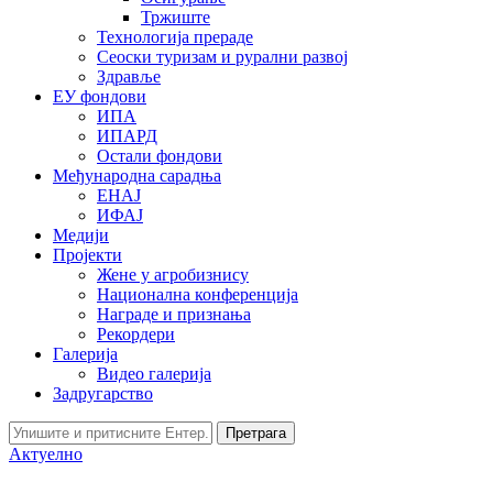
Тржиште
Технологија прераде
Сеоски туризам и рурални развој
Здравље
ЕУ фондови
ИПА
ИПАРД
Остали фондови
Међународна сарадња
ЕНАЈ
ИФАЈ
Медији
Пројекти
Жене у агробизнису
Национална конференција
Награде и признања
Рекордери
Галерија
Видео галерија
Задругарство
Претрага
Актуелно