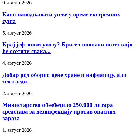
6. август 2026.
Како наводњавати усеве у време екстремних
суша
5. август 2026.
Крај јефтином увозу? Брисел повлачи потез који
ће осетити свака...
4. август 2026.
Добар род оборио цене хране и инфлацију, али
тек следи...
2. август 2026.
Министарство обезбедило 250.000 литара
средстава за дезинфекцију против опасних
зараза
1. август 2026.