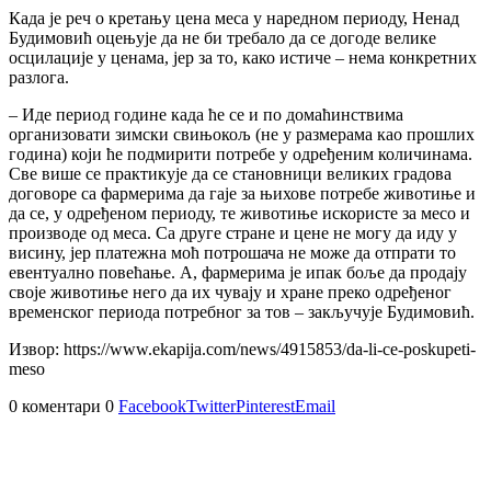
Када је реч о кретању цена меса у наредном периоду, Ненад
Будимовић оцењује да не би требало да се догоде велике
осцилације у ценама, јер за то, како истиче – нема конкретних
разлога.
– Иде период године када ће се и по домаћинствима
организовати зимски свињокољ (не у размерама као прошлих
година) који ће подмирити потребе у одређеним количинама.
Све више се практикује да се становници великих градова
договоре са фармерима да гаје за њихове потребе животиње и
да се, у одређеном периоду, те животиње искористе за месо и
производе од меса. Са друге стране и цене не могу да иду у
висину, јер платежна моћ потрошача не може да отпрати то
евентуално повећање. А, фармерима је ипак боље да продају
своје животиње него да их чувају и хране преко одређеног
временског периода потребног за тов – закључује Будимовић.
Извор: https://www.ekapija.com/news/4915853/da-li-ce-poskupeti-
meso
0 коментари
0
Facebook
Twitter
Pinterest
Email