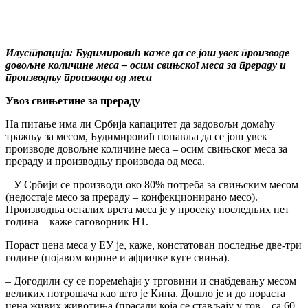
Илустрација: Будимировић каже да се још увек производе
довољне количине меса – осим свињског меса за прераду и
производњу производа од меса
Увоз свињетине за прераду
На питање има ли Србија капацитет да задовољи домаћу
тражњу за месом, Будимировић понавља да се још увек
производе довољне количине меса – осим свињског меса за
прераду и производњу производа од меса.
– У Србији се производи око 80% потреба за свињским месом
(недостаје месо за прераду – конфекционирано месо).
Производња осталих врста меса је у просеку последњих пет
година – каже саговорник Н1.
Пораст цена меса у ЕУ је, каже, констатован последње две-три
године (појавом короне и афричке куге свиња).
– Догодили су се поремећаји у трговини и снабдевању месом
великих потрошача као што је Кина. Дошло је и до пораста
цена живих животиња (прасади која се стављају у тов – са 60