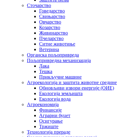
Сточарство
Говедарство
Свињарство
Овчарство
Козарство
Живинарство
Пчеларство
Ситне животиње
Ветерина
Органска пољопривреда
Пољопривредна механизација
Лака
Тешка
Прикључне машине
Агроекологија и заштита животне средине
Обновљиви извори енергије (ОИЕ)
Екологија земљишта
Екологија вода
Агроекономија
Финансије
Аграрни буџет
Осигурање
Тржиште
Технологија прераде