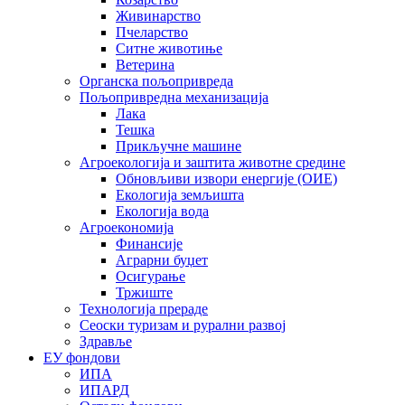
Живинарство
Пчеларство
Ситне животиње
Ветерина
Органска пољопривреда
Пољопривредна механизација
Лака
Тешка
Прикључне машине
Агроекологија и заштита животне средине
Обновљиви извори енергије (ОИЕ)
Екологија земљишта
Екологија вода
Агроекономија
Финансије
Аграрни буџет
Осигурање
Тржиште
Технологија прераде
Сеоски туризам и рурални развој
Здравље
ЕУ фондови
ИПА
ИПАРД