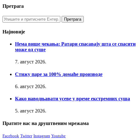
Претрага
Најновије
Нема више чекања: Ратари спасавају шта се спасити
може од суше
7. август 2026.
Стижу паре за 100% домаће производе
6. август 2026.
Како наводњавати усеве у време екстремних суша
5. август 2026.
Пратите нас на друштвеним мрежама
Facebook
Twitter
Instagram
Youtube