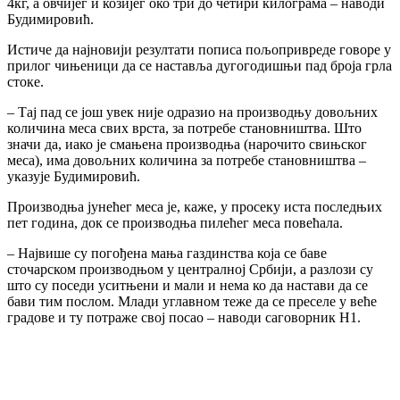
4кг, а овчијег и козијег око три до четири килограма – наводи
Будимировић.
Истиче да најновији резултати пописа пољопривреде говоре у
прилог чињеници да се наставља дугогодишњи пад броја грла
стоке.
– Тај пад се још увек није одразио на производњу довољних
количина меса свих врста, за потребе становништва. Што
значи да, иако је смањена производња (нарочито свињског
меса), има довољних количина за потребе становништва –
указује Будимировић.
Производња јунећег меса је, каже, у просеку иста последњих
пет година, док се производња пилећег меса повећала.
– Највише су погођена мања газдинства која се баве
сточарском производњом у централној Србији, а разлози су
што су поседи уситњени и мали и нема ко да настави да се
бави тим послом. Млади углавном теже да се преселе у веће
градове и ту потраже свој посао – наводи саговорник Н1.