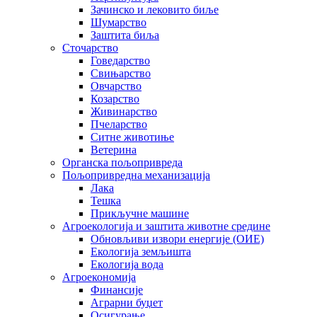
Зачинско и лековито биље
Шумарство
Заштита биља
Сточарство
Говедарство
Свињарство
Овчарство
Козарство
Живинарство
Пчеларство
Ситне животиње
Ветерина
Органска пољопривреда
Пољопривредна механизација
Лака
Тешка
Прикључне машине
Агроекологија и заштита животне средине
Обновљиви извори енергије (ОИЕ)
Екологија земљишта
Екологија вода
Агроекономија
Финансије
Аграрни буџет
Осигурање