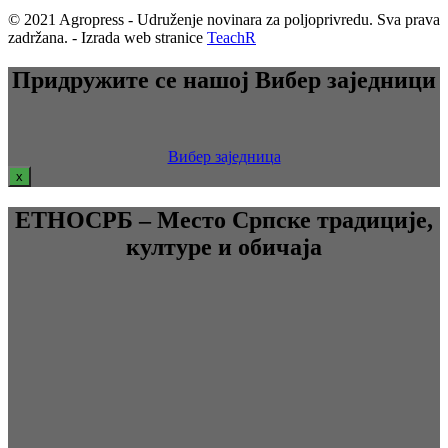
© 2021 Agropress - Udruženje novinara za poljoprivredu. Sva prava
zadržana. - Izrada web stranice
TeachR
Придружите се нашој Вибер заједници
Вибер заједница
x
ЕТНОСРБ – Место Српске традиције,
културе и обичаја