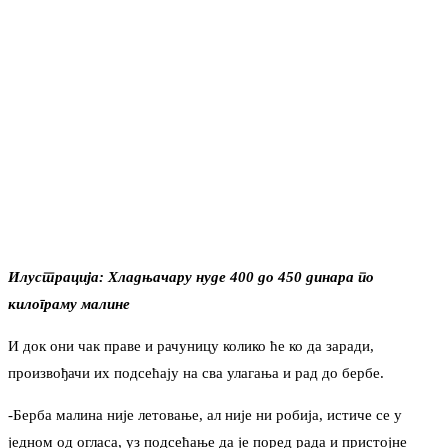
Илустрација: Хладњачару нуде 400 до 450 динара по
килограму малине
И док они чак праве и рачуницу колико ће ко да заради,
произвођачи их подсећају на сва улагања и рад до бербе.
-Берба малина није летовање, ал није ни робија, истиче се у
једном од огласа, уз подсећање да је поред рада и пристојне