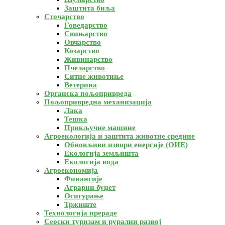
Заштита биља
Сточарство
Говедарство
Свињарство
Овчарство
Козарство
Живинарство
Пчеларство
Ситне животиње
Ветерина
Органска пољопривреда
Пољопривредна механизација
Лака
Тешка
Прикључне машине
Агроекологија и заштита животне средине
Обновљиви извори енергије (ОИЕ)
Екологија земљишта
Екологија вода
Агроекономија
Финансије
Аграрни буџет
Осигурање
Тржиште
Технологија прераде
Сеоски туризам и рурални развој