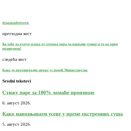
draganadpetrovic
претходна вест
Ко хоће да купује млеко од сточара мора да направи уговор и то по овим
правилима!
следећа вест
Како до противградне мреже уз помоћ Министарства
Srodni tekstovi
Стижу паре за 100% домаће производе
6. август 2026.
Како наводњавати усеве у време екстремних суша
5. август 2026.