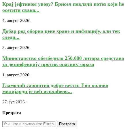
Крај јефтином увозу? Брисел повлачи потез који ће
осетити свака...
4. август 2026.
Добар род оборио цене хране и инфлацију, али тек
следи...
2. август 2026.
Министарство обезбедило 250.000 литара средстава
за дезинфекцију против опасних зараза
1. август 2026.
Гламочић саопштио добре вести: Ево колико
милијарди је већ исплаћено...
27. јул 2026.
Претрага