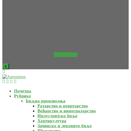
Сазнај више
x
Почетна
Рубрике
Биљна производња
Ратарство и повртарство
Воћарство и виноградарство
Индустријско биље
Хортикултура
Зачинско и лековито биље
Шумарство