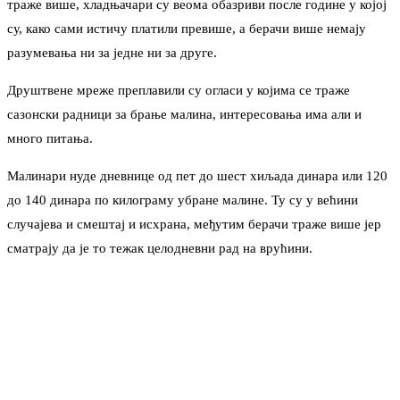
траже више, хладњачари су веома обазриви после године у којој
су, како сами истичу платили превише, а берачи више немају
разумевања ни за једне ни за друге.
Друштвене мреже преплавили су огласи у којима се траже
сазонски радници за брање малина, интересовања има али и
много питања.
Малинари нуде дневнице од пет до шест хиљада динара или 120
до 140 динара по килограму убране малине. Ту су у већини
случајева и смештај и исхрана, међутим берачи траже више јер
сматрају да је то тежак целодневни рад на врућини.