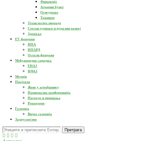
Финансије
Аграрни буџет
Осигурање
Тржиште
Технологија прераде
Сеоски туризам и рурални развој
Здравље
ЕУ фондови
ИПА
ИПАРД
Остали фондови
Међународна сарадња
ЕНАЈ
ИФАЈ
Медији
Пројекти
Жене у агробизнису
Национална конференција
Награде и признања
Рекордери
Галерија
Видео галерија
Задругарство
Претрага