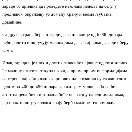
зараде то прилика да проведете неколико недеља на селу, у
предивном окружењу уз домаћу храну и веома љубазне
домаћине.
Са друге стране берачи тврде да за дневнице од 6 000 динара
неће радити и поручују малинарима да за тај новац засаде оберу
сами.
Ипак, зарада и једних и других зависиће највише од тога колико
ће малину платити откупљивачи, а према првим информацијама
са терена највећи хладњачари ових дана изашли су са аконтном
ценом од 400 до 450 динара за килограм малине. Да ли ће
аконтна цена бити и коначна биће познато у наредним данима,
јер практично у ужичком крају берба малине тек почиње.