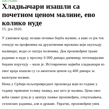
Актуелно
Хладњачари изашли са
почетном ценом малине, ево
колико нуде
15. јун 2026.
У ужичком крају полако почиње берба малине, а како се јек тек
очекује на профилима на друштвеним мрежама који окупљају
малинаре, води се оштра полемика. Док произвођачи траже
раднике и нуде у просеку 6 000 динара дневницу, потенцијални
берачи поручују – мало је. Истовремено највећи хладњачари из
овог краја изашли су са аконтном ценом од 400 динара за
килограм малине.
Нема у Србији пољопривредног производа који из године у
годину привлачи толику пажњу, као што је малина. Цена овог
воћа сваког јуна је у центру пажње произвођача, откупљивача,
сезонских радника, али и државе. Укратко, произвођачи увек