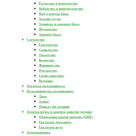
Ратарство и повртарство
Воћарство и виноградарство
Индустријско биље
Хортикултура
Зачинско и лековито биље
Шумарство
Заштита биља
Сточарство
Говедарство
Свињарство
Овчарство
Козарство
Живинарство
Пчеларство
Ситне животиње
Ветерина
Органска пољопривреда
Пољопривредна механизација
Лака
Тешка
Прикључне машине
Агроекологија и заштита животне средине
Обновљиви извори енергије (ОИЕ)
Екологија земљишта
Екологија вода
Агроекономија