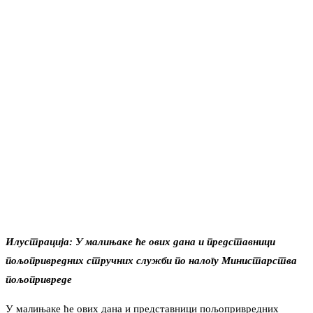
Илустрација: У малињаке ће ових дана и представници
пољопривредних стручних служби по налогу Министарства
пољопривреде
У малињаке ће ових дана и представници пољопривредних