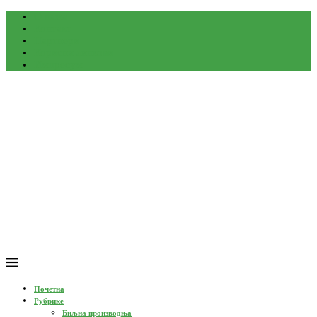
О нама
Контакт
Партнери
Корисни линкови
Импресум
Почетна
Рубрике
Биљна производња