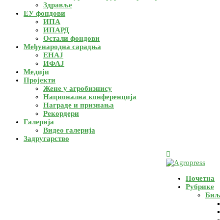
Здравље
ЕУ фондови
ИПА
ИПАРД
Остали фондови
Међународна сарадња
ЕНАЈ
ИФАЈ
Медији
Пројекти
Жене у агробизнису
Национална конференција
Награде и признања
Рекордери
Галерија
Видео галерија
Задругарство
Почетна
Рубрике
Биљ