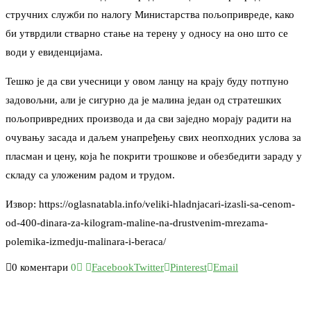
стручних служби по налогу Министарства пољопривреде, како
би утврдили стварно стање на терену у односу на оно што се
води у евиденцијама.
Тешко је да сви учесници у овом ланцу на крају буду потпуно
задовољни, али је сигурно да је малина један од стратешких
пољопривредних производа и да сви заједно морају радити на
очувању засада и даљем унапређењу свих неопходних услова за
пласман и цену, која ће покрити трошкове и обезбедити зараду у
складу са уложеним радом и трудом.
Извор: https://oglasnatabla.info/veliki-hladnjacari-izasli-sa-cenom-
od-400-dinara-za-kilogram-maline-na-drustvenim-mrezama-
polemika-izmedju-malinara-i-beraca/
0 коментари
0
Facebook
Twitter
Pinterest
Email