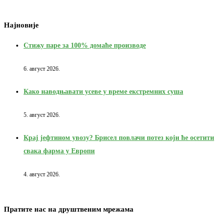
Најновије
Стижу паре за 100% домаће производе
6. август 2026.
Како наводњавати усеве у време екстремних суша
5. август 2026.
Крај јефтином увозу? Брисел повлачи потез који ће осетити
свака фарма у Европи
4. август 2026.
Пратите нас на друштвеним мрежама