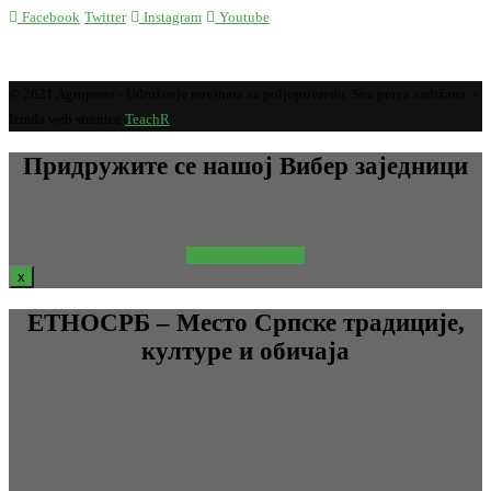
Facebook
Twitter
Instagram
Youtube
© 2021 Agropress - Udruženje novinara za poljoprivredu. Sva prava zadržana. -
Izrada web stranice
TeachR
Придружите се нашој Вибер заједници
Вибер заједница
x
ЕТНОСРБ – Место Српске традиције,
културе и обичаја