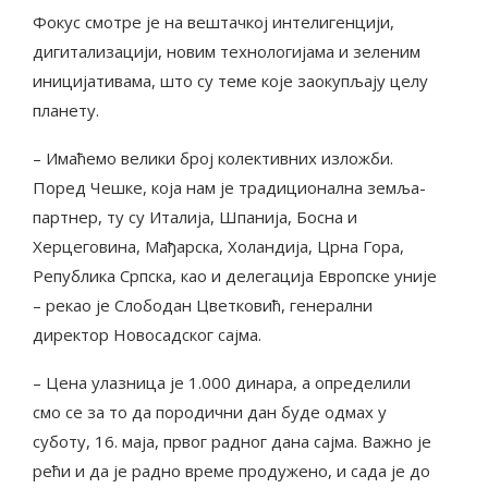
Фокус смотре је на вештачкој интелигенцији,
дигитализацији, новим технологијама и зеленим
иницијативама, што су теме које заокупљају целу
планету.
– Имаћемо велики број колективних изложби.
Поред Чешке, која нам је традиционална земља-
партнер, ту су Италија, Шпанија, Босна и
Херцеговина, Мађарска, Холандија, Црна Гора,
Република Српска, као и делегација Европске уније
– рекао је Слободан Цветковић, генерални
директор Новосадског сајма.
– Цена улазница је 1.000 динара, а определили
смо се за то да породични дан буде одмах у
суботу, 16. маја, првог радног дана сајма. Важно је
рећи и да је радно време продужено, и сада је до