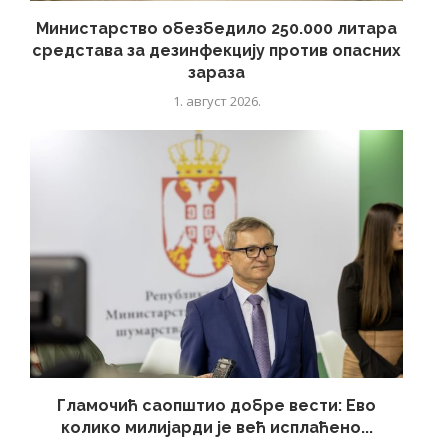
Министарство обезбедило 250.000 литара
средстава за дезинфекцију против опасних
зараза
1. август 2026.
Гламочић саопштио добре вести: Ево
колико милијарди је већ исплаћено...