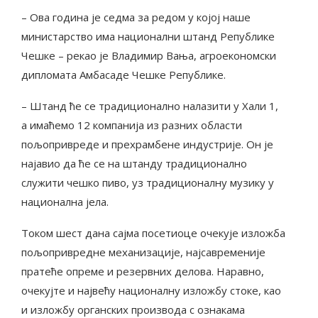
– Ова година је седма за редом у којој наше
министарство има национални штанд Републике
Чешке – рекао је Владимир Вања, агроекономски
дипломата Амбасаде Чешке Републике.
– Штанд ће се традиционално налазити у Хали 1,
а имаћемо 12 компанија из разних области
пољопривреде и прехрамбене индустрије. Он је
најавио да ће се на штанду традиционално
служити чешко пиво, уз традиционалну музику у
национална јела.
Током шест дана сајма посетиоце очекује изложба
пољопривредне механизације, најсавременије
пратеће опреме и резервних делова. Наравно,
очекујте и највећу националну изложбу стоке, као
и изложбу органских производа с ознакама