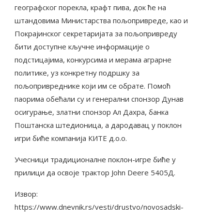
географског порекла, крафт пива, док ће на
штандовима Министарства пољопривреде, као и
Покрајинског секретаријата за пољопривреду
бити доступне кључне информације о
подстицајима, конкурсима и мерама аграрне
политике, уз конкретну подршку за
пољопривреднике који им се обрате. Помоћ
паорима обећали су и генерални спонзор Дунав
осигурање, златни спонзор Ал Дахра, банка
Поштанска штедионица, а дародавац у поклон
игри биће компанија КИТЕ д.о.о.
Учесници традиционалне поклон-игре биће у
прилици да освоје трактор John Deere 5405Д.
Извор:
https://www.dnevnik.rs/vesti/drustvo/novosadski-