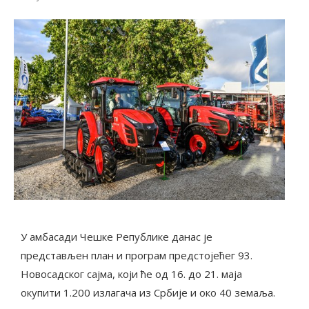
У амбасади Чешке Републике данас је
представљен план и програм предстојећег 93.
Новосадског сајма, који ће од 16. до 21. маја
окупити 1.200 излагача из Србије и око 40 земаља.