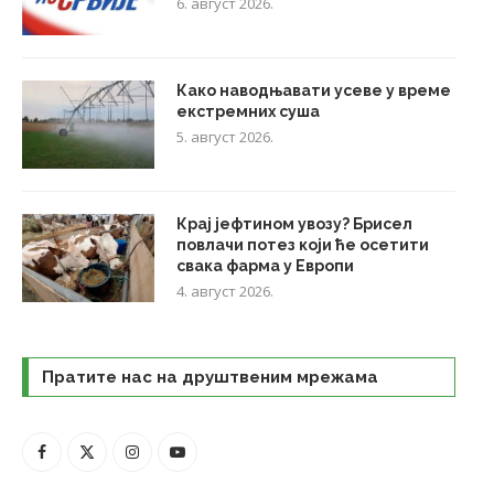
6. август 2026.
Како наводњавати усеве у време
екстремних суша
5. август 2026.
Крај јефтином увозу? Брисел
повлачи потез који ће осетити
свака фарма у Европи
4. август 2026.
Пратите нас на друштвеним мрежама