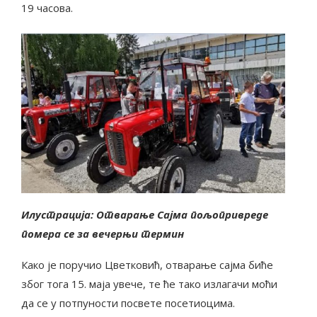
19 часова.
Илустрација: Отварање Сајма пољопривреде
помера се за вечерњи термин
Како је поручио Цветковић, отварање сајма биће
због тога 15. маја увече, те ће тако излагачи моћи
да се у потпуности посвете посетиоцима.