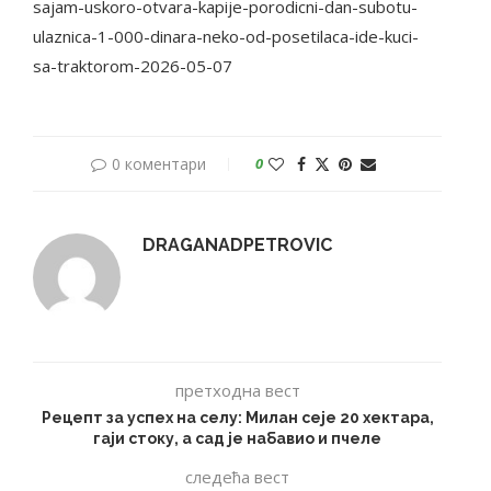
sajam-uskoro-otvara-kapije-porodicni-dan-subotu-
ulaznica-1-000-dinara-neko-od-posetilaca-ide-kuci-
sa-traktorom-2026-05-07
0 коментари
0
DRAGANADPETROVIC
претходна вест
Рецепт за успех на селу: Милан сеје 20 хектара,
гаји стоку, а сад је набавио и пчеле
следећа вест