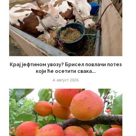
Крај јефтином увозу? Брисел повлачи потез
који ће осетити свака...
4. август 2026.