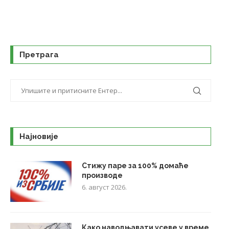
Претрага
Најновије
Стижу паре за 100% домаће
производе
6. август 2026.
Како наводњавати усеве у време