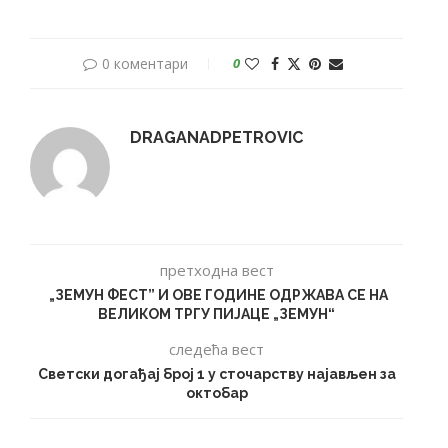
0 коментари
0
DRAGANADPETROVIC
претходна вест
„ЗЕМУН ФЕСТ” И ОВЕ ГОДИНЕ ОДРЖАВА СЕ НА
ВЕЛИКОМ ТРГУ ПИЈАЦЕ „ЗЕМУН“
следећа вест
Светски догађај број 1 у сточарству најављен за
октобар