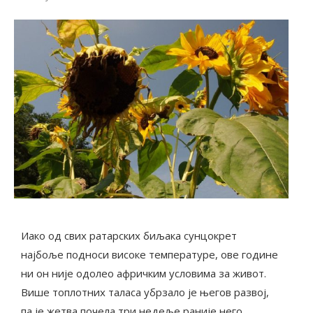
Иако од свих ратарских биљака сунцокрет
најбоље подноси високе температуре, ове године
ни он није одолео афричким условима за живот.
Више топлотних таласа убрзало је његов развој,
па је жетва почела три недеље раније него