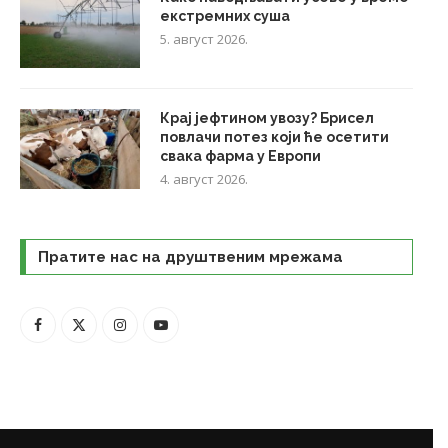
екстремних суша
5. август 2026.
Крај јефтином увозу? Брисел
повлачи потез који ће осетити
свака фарма у Европи
4. август 2026.
Пратите нас на друштвеним мрежама