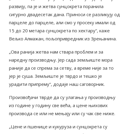
развију, па је и жетва сунцокрета поранила
сигурно двадесетак дана. Приноси се разликују од
парцеле до парцеле, али смо у просеку имали од
15 до 20 метара сунцокрета по хектару“, каже
Вељко Алмажан, пољопривредник из Зрењанина.
„Ова ранија жетва нам ствара проблем и за
наредну производњу. Јер сада земљиште мора
раније да се спрема за сетву, а време није за то
јер је суша. Земљиште је тврдо и тешко је
урадити припрему“, додаје наш саговорник.
Произвођачи тврде да су улагања у производњу
из године у годину све већа, а цене њихових
производа се или не мењају или су чак све ниже.
„Цене и пшенице и кукуруза и сунцокрета су