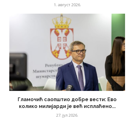
1. август 2026.
Гламочић саопштио добре вести: Ево
колико милијарди је већ исплаћено...
27. јул 2026.