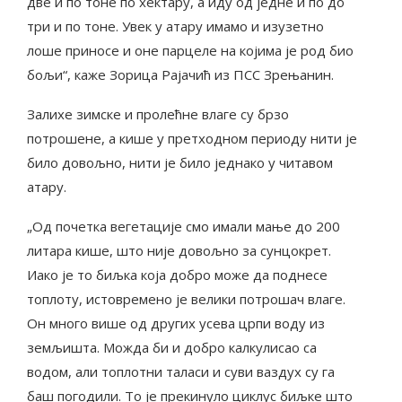
две и по тоне по хектару, а иду од једне и по до
три и по тоне. Увек у атару имамо и изузетно
лоше приносе и оне парцеле на којима је род био
бољи“, каже Зорица Рајачић из ПСС Зрењанин.
Залихе зимске и пролећне влаге су брзо
потрошене, а кише у претходном периоду нити је
било довољно, нити је било једнако у читавом
атару.
„Од почетка вегетације смо имали мање до 200
литара кише, што није довољно за сунцокрет.
Иако је то биљка која добро може да поднесе
топлоту, истовремено је велики потрошач влаге.
Он много више од других усева црпи воду из
земљишта. Можда би и добро калкулисао са
водом, али топлотни таласи и суви ваздух су га
баш погодили. То је прекинуло циклус биљке што