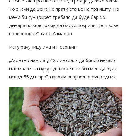
сличне као прошле године, а род је далеко мањи.
То значи да цена не прати стање на тржишту. По
мени би сунцокрет требало да буде бар 55
динара по килограму да бисмо покрили трошкове
производње“, каже Алмажан.
Исту рачуницу има и Носоњин.
„Аконтно нам дају 42 динара, а да бисмо некако
испливали на нулу сунцокрет не би смео да буде
испод 55 динара“, наводи овај пољопривредник.