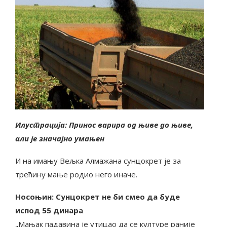
Илустрација: Принос варира од њиве до њиве,
али је значајно умањен
И на имању Вељка Алмажана сунцокрет је за
трећину мање родио него иначе.
Носоњин: Сунцокрет не би смео да буде
испод 55 динара
„Мањак падавина је утицао да се културе раније