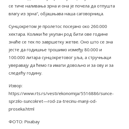
се тиче наливања зрна и она је почела да отпушта
влагу из зрна“, објашњава наша саговорница.
Сунцокретом је пролетос посејано око 260.000
хектара. Колики ће укупан род бити ове године
знаће се тек по завршетку жетве. Оно што се зна
јесте да годишње трошимо између 80.000 и
100.000 литара сунцокретовог уља, а стручњаци
уверавају да ћемо га имати довољно и за ову и за
следећу годину.
Извор:
https://www.rts.rs/vesti/ekonomija/5516886/sunce-
sprzilo-suncokret—rod-za-trecinu-manji-od-
proseka.html
ФОТО: Pixabay