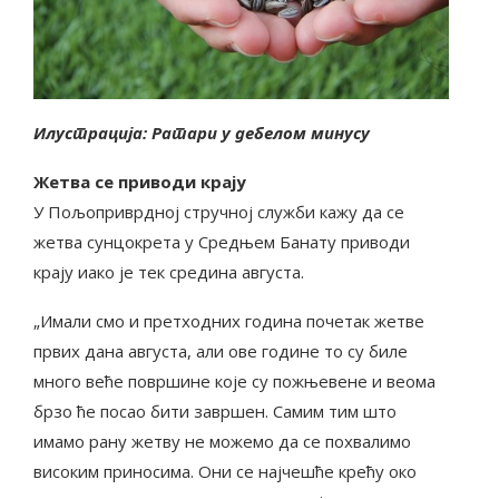
Илустрација: Ратари у дебелом минусу
Жетва се приводи крају
У Пољоприврдној стручној служби кажу да се
жетва сунцокрета у Средњем Банату приводи
крају иако је тек средина августа.
„Имали смо и претходних година почетак жетве
првих дана августа, али ове године то су биле
много веће површине које су пожњевене и веома
брзо ће посао бити завршен. Самим тим што
имамо рану жетву не можемо да се похвалимо
високим приносима. Они се најчешће крећу око