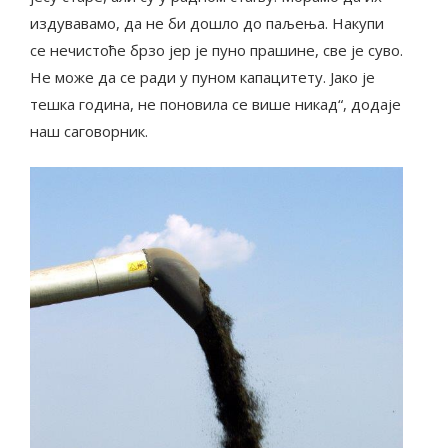
издувавамо, да не би дошло до паљења. Накупи
се нечистоће брзо јер је пуно прашине, све је суво.
Не може да се ради у пуном капацитету. Јако је
тешка година, не поновила се више никад“, додаје
наш саговорник.