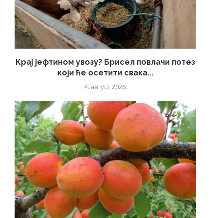
Крај јефтином увозу? Брисел повлачи потез
који ће осетити свака...
4. август 2026.