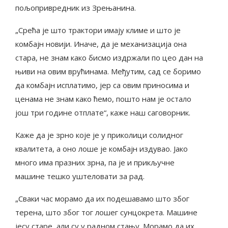
пољопривредник из Зрењанина.
„Срећа је што трактори имају климе и што је
комбајн новији. Иначе, да је механизација она
стара, не знам како бисмо издржали по цео дан на
њиви на овим врућинама. Међутим, сад се боримо
да комбајн исплатимо, јер са овим приносима и
ценама не знам како ћемо, пошто нам је остало
још три године отплате“, каже наш саговорник.
Каже да је зрно које је у приколици солидног
квалитета, а оно лоше је комбајн издувао. Јако
много има празних зрна, па је и прикључне
машине тешко уштеловати за рад.
„Сваки час морамо да их подешавамо што због
терена, што због тог лошег сунцокрета. Машине
јесу старе, али су у радном стању. Морамо да их