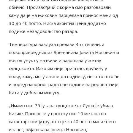
обично. Произвођачи с којима смо разговарали
кажу да је на њиховим парцелама принос мањи од
30 до 40 посто. Ниска аконтна цена додатно
подиже незадовољство ратара.
Температура ваздуха прелази 35 степени, а
пољопривредник из Зрењанина Јовица Носоњин и
његов унук су на њиви и завршавају жетву
сунцокрета. Иако им није пријатно, врућину у
пољу, кажу, могу лакше да поднесу, него то што ће
и поред напорног рада ове године највероватније
бити у дебелом минусу.
„Имамо око 75 јутара сунцокрета. Суша је убила
биљке. Принос је у просеку око 10 метара по
катастарском јутру, што је за 40 посто мање него
иначе“, објашњава Јовица Носоњин,