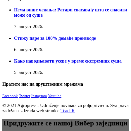
Нема више чекања: Ратари спасавају шта се спасити
може од суше
7. август 2026.
Стижу паре за 100% домаће производе
6. август 2026.
Како наводњавати усеве у време екстремних суша
5. август 2026.
Пратите нас на друштвеним мрежама
Facebook
Twitter
Instagram
Youtube
© 2021 Agropress - Udruženje novinara za poljoprivredu. Sva prava
zadržana. - Izrada web stranice
TeachR
Придружите се нашој Вибер заједници