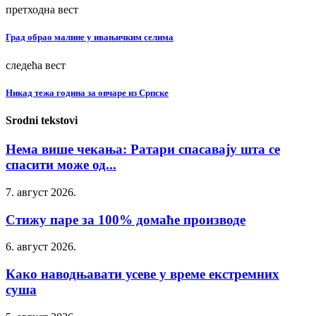
претходна вест
Град обрао малине у ивањичким селима
следећа вест
Никад тежа година за овчаре из Српске
Srodni tekstovi
Нема више чекања: Ратари спасавају шта се
спасити може од...
7. август 2026.
Стижу паре за 100% домаће производе
6. август 2026.
Како наводњавати усеве у време екстремних
суша