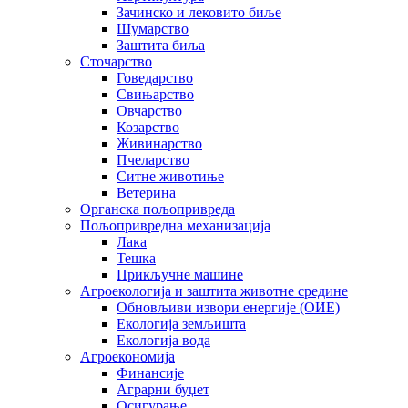
Зачинско и лековито биље
Шумарство
Заштита биља
Сточарство
Говедарство
Свињарство
Овчарство
Козарство
Живинарство
Пчеларство
Ситне животиње
Ветерина
Органска пољопривреда
Пољопривредна механизација
Лака
Тешка
Прикључне машине
Агроекологија и заштита животне средине
Обновљиви извори енергије (ОИЕ)
Екологија земљишта
Екологија вода
Агроекономија
Финансије
Аграрни буџет
Осигурање