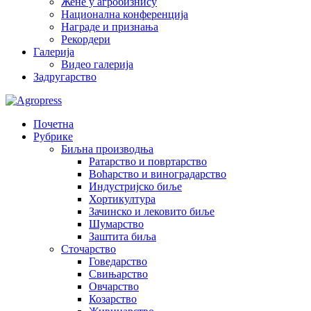
Жене у агробизнису
Национална конференција
Награде и признања
Рекордери
Галерија
Видео галерија
Задругарство
Почетна
Рубрике
Биљна производња
Ратарство и повртарство
Воћарство и виноградарство
Индустријско биље
Хортикултура
Зачинско и лековито биље
Шумарство
Заштита биља
Сточарство
Говедарство
Свињарство
Овчарство
Козарство