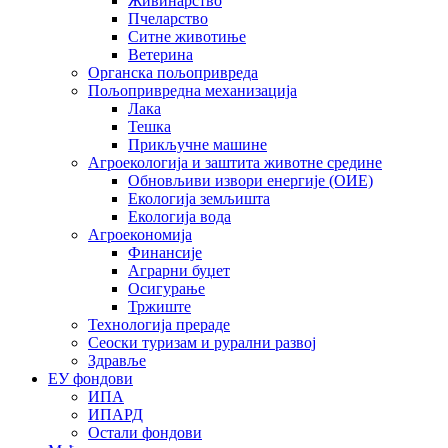
Живинарство
Пчеларство
Ситне животиње
Ветерина
Органска пољопривреда
Пољопривредна механизација
Лака
Тешка
Прикључне машине
Агроекологија и заштита животне средине
Обновљиви извори енергије (ОИЕ)
Екологија земљишта
Екологија вода
Агроекономија
Финансије
Аграрни буџет
Осигурање
Тржиште
Технологија прераде
Сеоски туризам и рурални развој
Здравље
ЕУ фондови
ИПА
ИПАРД
Остали фондови