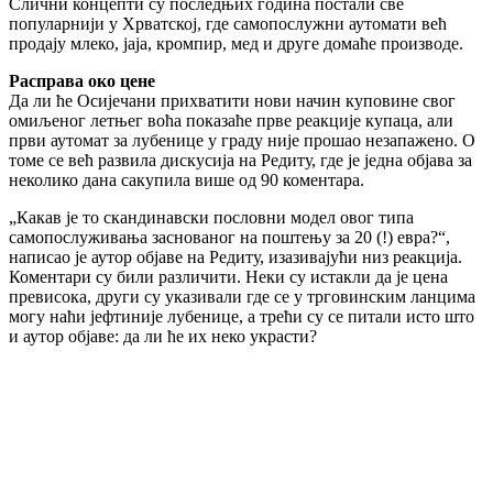
Слични концепти су последњих година постали све
популарнији у Хрватској, где самопослужни аутомати већ
продају млеко, јаја, кромпир, мед и друге домаће производе.
Расправа око цене
Да ли ће Осијечани прихватити нови начин куповине свог
омиљеног летњег воћа показаће прве реакције купаца, али
први аутомат за лубенице у граду није прошао незапажено. О
томе се већ развила дискусија на Редиту, где је једна објава за
неколико дана сакупила више од 90 коментара.
„Какав је то скандинавски пословни модел овог типа
самопослуживања заснованог на поштењу за 20 (!) евра?“,
написао је аутор објаве на Редиту, изазивајући низ реакција.
Коментари су били различити. Неки су истакли да је цена
превисока, други су указивали где се у трговинским ланцима
могу наћи јефтиније лубенице, а трећи су се питали исто што
и аутор објаве: да ли ће их неко украсти?