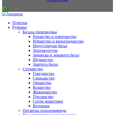
x
Почетна
Рубрике
Биљна производња
Ратарство и повртарство
Воћарство и виноградарство
Индустријско биље
Хортикултура
Зачинско и лековито биље
Шумарство
Заштита биља
Сточарство
Говедарство
Свињарство
Овчарство
Козарство
Живинарство
Пчеларство
Ситне животиње
Ветерина
Органска пољопривреда