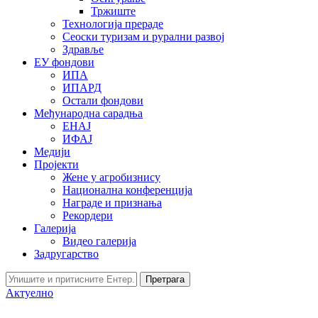
Тржиште
Технологија прераде
Сеоски туризам и рурални развој
Здравље
ЕУ фондови
ИПА
ИПАРД
Остали фондови
Међународна сарадња
ЕНАЈ
ИФАЈ
Медији
Пројекти
Жене у агробизнису
Национална конференција
Награде и признања
Рекордери
Галерија
Видео галерија
Задругарство
Претрага
Актуелно