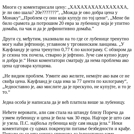
Многи су коментарисали цену: „ХАХАХАХАХАХАХАХА,
је ли ово шала? 20е???????”, „Можда је ово добра цена у
Монаку“,„Проблем су они који купују по тој цени“, „Мене би
било срамота да потрошим 20 евра за лубеницу која је упитно
домаћа, па чак и да је дефинитивно домаћа.”
Други су, међутим, указивали на то где се лубенице тренутно
могу наћи јефтиније, углавном у трговинским ланцима. „У
Кауфланду је цена тренутно 0,77 € по килограму. С обзиром да
је сезона тек почела, стварно је јефтино. Јуче сам купио једну
и добра је.“ Неки коментатори сматрају да нема проблема ако
цена одговара купцима.
„Не видим проблем. Узмите ако желите, немојте ако вам се не
свиђа цена. Кауфланд је сада има за 77 центи по килограму“,
„Једноставно је, ако мислите да је прескупо, не купујте, и то је
то.“
Једна особа је написала да је већ платила више за лубеницу.
Нећете веровати, али сам стала на штанду близу Пореча да
узмем лубеницу и цена је била чак 30 евра. Најгоре је што сам
је узела. П.С. најбоља лубеница коју сам икада јела.“ Неки
коментатори су одмах покренули питање безбедности и крађе.
Питали су се шта некога спречава да једноставно узме