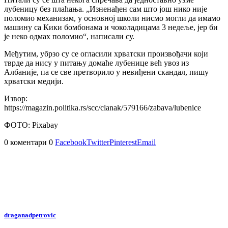
лубеницу без плаћања. „Изненађен сам што још нико није
поломио механизам, у основној школи нисмо могли да имамо
машину са Кики бомбонама и чоколадицама 3 недеље, јер би
је неко одмах поломио“, написали су.
Међутим, убрзо су се огласили хрватски произвођачи који
тврде да нису у питању домаће лубенице већ увоз из
Албаније, па се све претворило у невиђени скандал, пишу
хрватски медији.
Извор:
https://magazin.politika.rs/scc/clanak/579166/zabava/lubenice
ФОТО: Pixabay
0 коментари
0
Facebook
Twitter
Pinterest
Email
draganadpetrovic