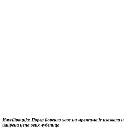
Илустрација: Поред порекла хаос на мрежама је изазвала и
папрена цена ових лубеница