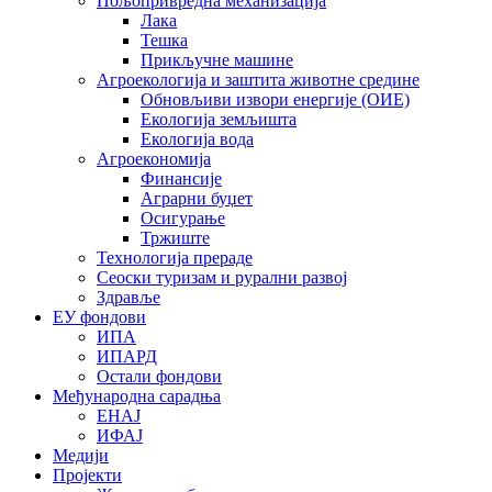
Пољопривредна механизација
Лака
Тешка
Прикључне машине
Агроекологија и заштита животне средине
Обновљиви извори енергије (ОИЕ)
Екологија земљишта
Екологија вода
Агроекономија
Финансије
Аграрни буџет
Осигурање
Тржиште
Технологија прераде
Сеоски туризам и рурални развој
Здравље
ЕУ фондови
ИПА
ИПАРД
Остали фондови
Међународна сарадња
ЕНАЈ
ИФАЈ
Медији
Пројекти