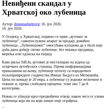
Невиђени скандал у
Хрватској око лубеница
Аутор:
draganadpetrovic
16. јун 2026.
16. јун 2026.
У Осијеку, у Хрватској, појавио се први „аутомат за
лубенице”, самопослужни апарат за продају домаћих
лубеница. „Лубеницомат” омогућава купцима да у било које
доба дана добију свеже лубенице, без чекања продавца,
мерења или одласка на пијацу.
Како јавља SiB.hr, аутомат је инсталиран на једној од
осијечких аутобуских станица. Према информацијама
приказаним на њему, лубенице потичу са породичног
пољопривредног газдинства Ивице Љедуга из Метковића.
Цена по комаду је 20 евра, а лубенице су једнаке величине и
тежине и, према слободној процени, теже око 7 до 8
килограма.
Новац се убацује кроз предвиђени отвор, након чега се узима
лубеница која ни на који начин није ограђена.