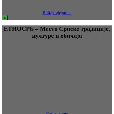
Вибер заједница
x
ЕТНОСРБ – Место Српске традиције,
културе и обичаја
Сазнај више