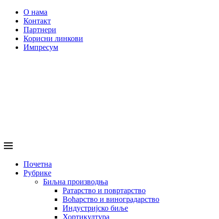
О нама
Контакт
Партнери
Корисни линкови
Импресум
Почетна
Рубрике
Биљна производња
Ратарство и повртарство
Воћарство и виноградарство
Индустријско биље
Хортикултура