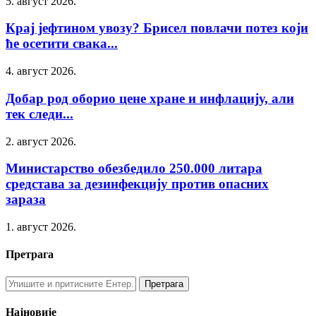
5. август 2026.
Крај јефтином увозу? Брисел повлачи потез који
ће осетити свака...
4. август 2026.
Добар род оборио цене хране и инфлацију, али
тек следи...
2. август 2026.
Министарство обезбедило 250.000 литара
средстава за дезинфекцију против опасних
зараза
1. август 2026.
Претрага
Најновије