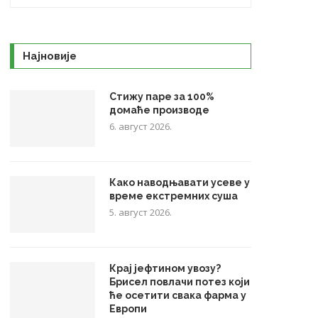
Најновије
Стижу паре за 100%
домаће производе
6. август 2026.
Како наводњавати усеве у
време екстремних суша
5. август 2026.
Крај јефтином увозу?
Брисел повлачи потез који
ће осетити свака фарма у
Европи