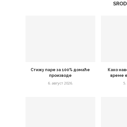
SROD
Стижу паре за 100% домаће
Како нав
производе
време 
6. август 2026.
5.