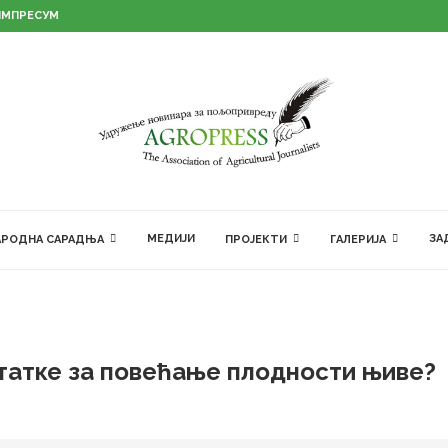
ИМПРЕСУМ
МЕДИЈИ
ЗА
РОДНА САРАДЊА
ПРОЈЕКТИ
ГАЛЕРИЈА
татке за повећање плодности њиве?