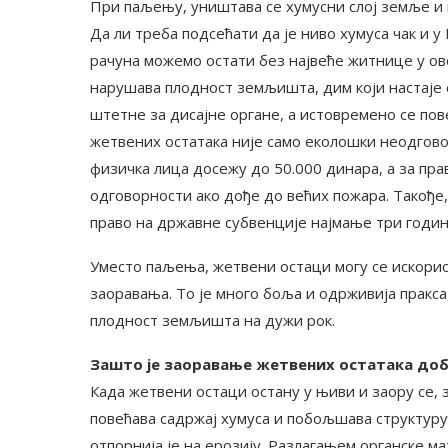
При паљењу, уништава се хумусни слој земље и
Да ли треба подсећати да је ниво хумуса чак и 
рачуна можемо остати без највеће житнице у о
нарушава плодност земљишта, дим који настаје
штетне за дисајне органе, а истовремено се по
жетвених остатака није само еколошки неодговор
физичка лица досежу до 50.000 динара, а за пра
одговорности ако дође до већих пожара. Такође, 
право на државне субвенције најмање три годин
Уместо паљења, жетвени остаци могу се искори
заоравања. То је много боља и одрживија пракса,
плодност земљишта на дужи рок.
Зашто је заоравање жетвених остатака до
Када жетвени остаци остану у њиви и заору се,
повећава садржај хумуса и побољшава структуру
отпорнија је на ерозију. Разлагањем органске ма