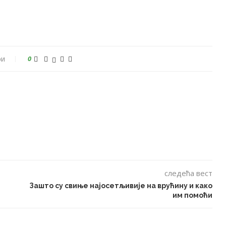
ри
0
следећа вест
Зашто су свиње најосетљивије на врућину и како
им помоћи