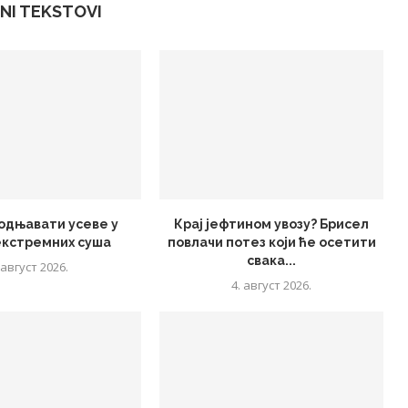
NI TEKSTOVI
одњавати усеве у
Крај јефтином увозу? Брисел
екстремних суша
повлачи потез који ће осетити
свака...
 август 2026.
4. август 2026.