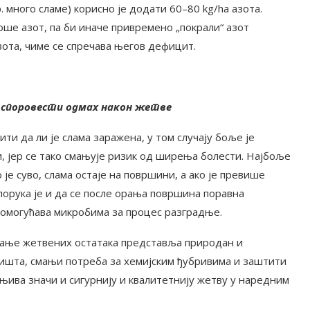
. много сламе) корисно је додати 60–80 kg/ha азота.
ше азот, па би иначе привремено „покрали“ азот
зота, чиме се спречава његов дефицит.
 споровести одмах након жетве
и да ли је слама заражена, у том случају боље је
, јер се тако смањује ризик од ширења болести. Најбоље
 је суво, слама остаје на површини, а ако је превише
епорука је и да се после орања површина поравна
омогућава микробима за процес разградње.
вање жетвених остатака представља природан и
ишта, смањи потреба за хемијским ђубривима и заштити
 њива значи и сигурнију и квалитетнију жетву у наредним