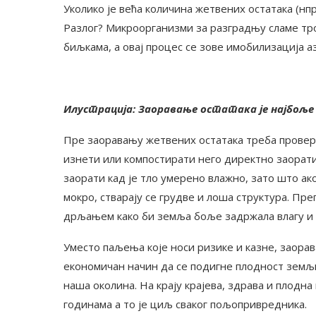
Уколико је већа количина жетвених остатака (нпр
Разлог? Микроорганизми за разградњу сламе тро
биљкама, а овај процес се зове имобилизација а
Илустрација: Заоравање остатака је најбоље
Пре заоравању жетвених остатака треба проверит
изнети или компостирати него директно заорати
заорати кад је тло умерено влажно, зато што ако
мокро, стварају се грудве и лоша структура. Пр
дрљањем како би земља боље задржала влагу и 
Уместо паљења које носи ризике и казне, заора
економичан начин да се подигне плодност земљ
наша околина. На крају крајева, здрава и плодна
годинама а то је циљ сваког пољопривредника.