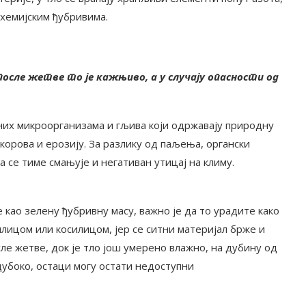
 хемијским ђубривима.
сле жетве то је кажњиво, а у случају опасности од
них микроорганизама и гљива који одржавају природну
корова и ерозију. За разлику од паљења, органски
па се тиме смањује и негативан утицај на климу.
 као зелену ђубривну масу, важно је да то урадите како
лицом или косилицом, јер се ситни материјал брже и
ле жетве, док је тло још умерено влажно, на дубину од
дубоко, остаци могу остати недоступни