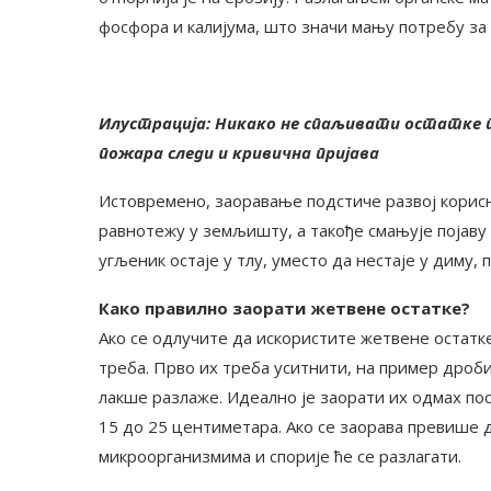
фосфора и калијума, што значи мању потребу за
Илустрација: Никако не спаљивати остатке по
пожара следи и кривична пријава
Истовремено, заоравање подстиче развој корис
равнотежу у земљишту, а такође смањује појаву 
угљеник остаје у тлу, уместо да нестаје у диму, 
Како правилно заорати жетвене остатке?
Ако се одлучите да искористите жетвене остатке
треба. Прво их треба уситнити, на пример дроби
лакше разлаже. Идеално је заорати их одмах пос
15 до 25 центиметара. Ако се заорава превише 
микроорганизмима и спорије ће се разлагати.