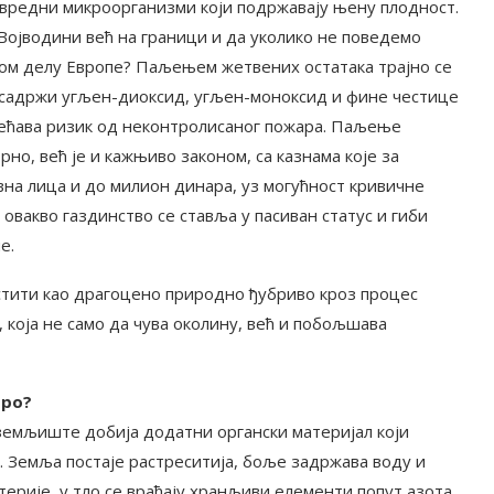
 вредни микроорганизми који подржавају њену плодност.
у Војводини већ на граници и да уколико не поведемо
вом делу Европе? Паљењем жетвених остатака трајно се
 садржи угљен-диоксид, угљен-моноксид и фине честице
већава ризик од неконтролисаног пожара. Паљење
но, већ је и кажњиво законом, са казнама које за
вна лица и до милион динара, уз могућност кривичне
овакво газдинство се ставља у пасиван статус и гиби
е.
стити као драгоцено природно ђубриво кроз процес
 која не само да чува околину, већ и побољшава
бро?
 земљиште добија додатни органски материјал који
. Земља постаје растреситија, боље задржава воду и
терије, у тло се враћају хранљиви елементи попут азота,