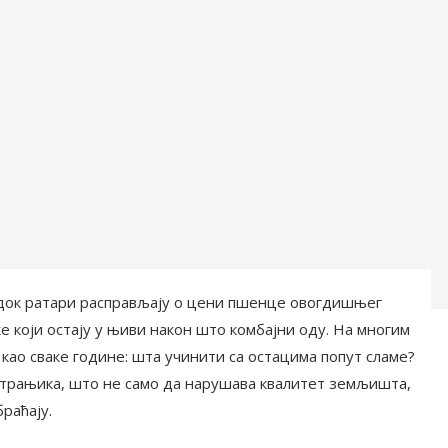
 док ратари расправљају о цени пшенце овогдишњег
е који остају у њиви након што комбајни оду. На многим
као сваке године: шта учинити са остацима попут сламе?
 страњика, што не само да нарушава квалитет земљишта,
раћају.