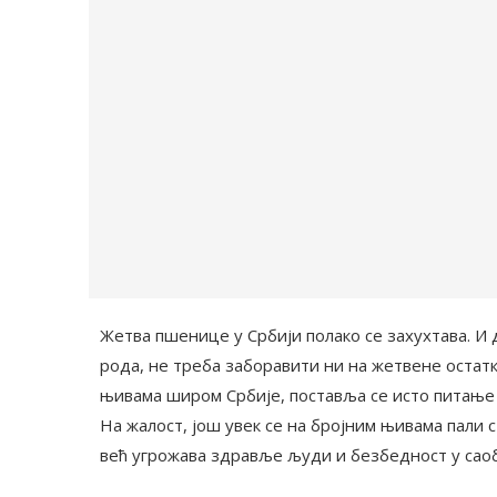
Жетва пшенице у Србији полако се захухтава. И
рода, не треба заборавити ни на жетвене остатк
њивама широм Србије, поставља се исто питање 
На жалост, још увек се на бројним њивама пали
већ угрожава здравље људи и безбедност у саоб