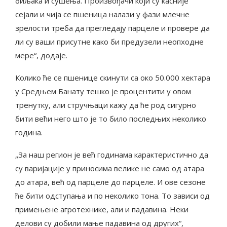
биљака и сушења. Произвођачи који су касније
сејали и чија се пшеница налази у фази млечне
зрелости треба да прегледају парцеле и провере да
ли су ваши присутне како би предузели неопходне
мере“, додаје.
Колико ће се пшенице скинути са око 50.000 хектара
у Средњем Банату тешко је процентити у овом
тренутку, али стручњаци кажу да ће род сигурно
бити већи него што је то било последњих неколико
година.
„За наш регион је већ годинама карактеристично да
су варијације у приносима велике не само од атара
до атара, већ од парцеле до парцеле. И ове сезоне
ће бити одступања и по неколико тона. То зависи од
примењене агротехнике, али и падавина. Неки
делови су добили мање падавина од других“,