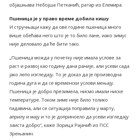
објашњава Небојша Петканић, ратар из Елемира.
Пшеница је у право време добила кишу
И стручњаци кажу да ове године пшеница много
више обећава него што је то било лане, иако зимус
није деловало да ће бити тако.
„Пшеница можда у почетку није имала услове за
раст и развој као годину дана раније, али усеви сада
јако лепо изгледају. То је доказ да је производна
година дуга и да се временски услови мењају.
Пшеница је добро презимела, нисмо имали ниске
температуре. Током зиме није било толико
падавина, али се ситуација поправила у марту,
априлу и мају и то је доприноело да усеви изгледају
заиста добро“, каже Зорица Рајачић из ПСС
Зрењанин.