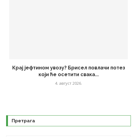
Крај јефтином увозу? Брисел повлачи потез
који ће осетити свака...
4. август 2026.
Претрага