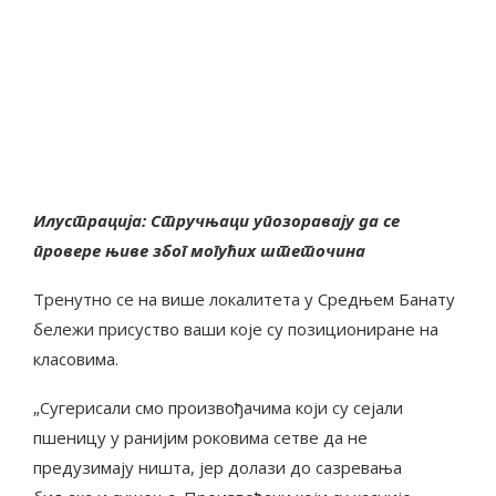
Илустрација: Стручњаци упозоравају да се
провере њиве због могућих штеточина
Тренутно се на више локалитета у Средњем Банату
бележи присуство ваши које су позициониране на
класовима.
„Сугерисали смо произвођачима који су сејали
пшеницу у ранијим роковима сетве да не
предузимају ништа, јер долази до сазревања