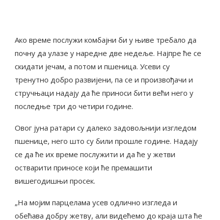
Ако време послужи комбајни би у њиве требало да
почну да улазе у наредне две недеље. Најпре ће се
скидати јечам, а потом и пшеница. Усеви су
тренутно добро развијени, па се и произвођачи и
стручњаци надају да ће приноси бити већи него у
последње три до четири године.
Овог јуна ратари су далеко задовољнији изгледом
пшенице, него што су били прошле године. Надају
се да ће их време послужити и да ће у жетви
остварити приносе који ће премашити
вишегодишњи просек.
„На мојим парцелама усев одлично изгледа и
обећава добру жетву, али видећемо до краја шта ће