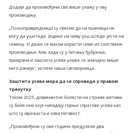
Додаје да произвођачи све више улажу у ову
производњу.
„Пољопривредници су свесни да на пшеници не
могу да ушетеде. Једино на чему још штеде јесте на
семену. И даље се махом користи семе из сопствене
производње. Али, када су у питању ђубрење,
прихрана и заштита усева улаже се значајно више
него раније“, истиче наша саговорница.
Заштита усева мора да се спроведе у правом
тренутку
Током 2025. доминантне болести на стрним житима
су биле оне које нападају горње спратове усева као
што су мрежаста и сива пегавост.
„Произвођачи су ове године предузели два