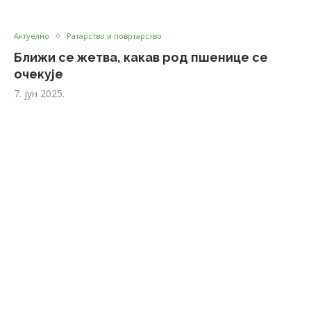
Актуелно
Ратарство и повртарство
Ближи се жетва, какав род пшенице се
очекује
7. јун 2025.