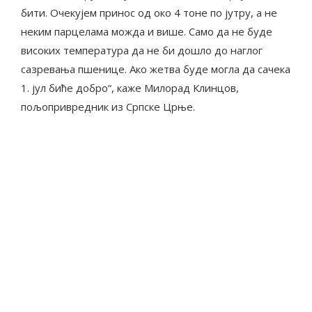
бити. Очекујем принос од око 4 тоне по јутру, а не
неким парцелама можда и више. Само да не буде
високих температура да не би дошло до наглог
сазревања пшенице. Ако жетва буде могла да сачека
1. јул биће добро“, каже Милорад Клинцов,
пољопривредник из Српске Црње.