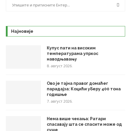
Најновије
Купус пати на високим
температурама упркос
наводњавању
8. август 2026.
Ово је тајна правог домаћег
парадајза: Коцићи уберу 400 тона
годишње
7. август 2026.
Нема више чекања: Ратари
спасавају шта се спасити може од
суше