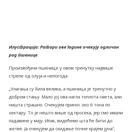
Илустрација: Ратари ове године очекују одличан
род пшенице
Произвођачи пшенице у овом тренутку највише
стрепе од олуја и непогода.
„Улагања су била велика, а пшеница је тренутно у
добром стању. Мало јој ова нагла топлота смета, али
ништа страшно. Очекујем принос око 6 тона по
хектару. То је нешто више од просека, јер смо имали
падавине у мају. Ипак, видећемо шта ће бити до
жетве. Ја очекујем да скидање почне крајем јуна“,