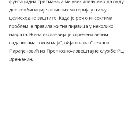
фунгицидна третмана, а ми увек апелујемо да буду
две комбинације активних материја у циљу
целисходне заштите. Када је реч о инсектима
проблем је правила житна пијавица у неколико
наврата. Њена експанзија је спречена већим
падавинама током маја“, објашњава Снежана
Парађеновић из Прогнозно-извештајне службе РЦ
Зрењанин.