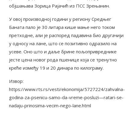
објшањава Зорица Рајачић из ПСС Зрењанин.
У овој производној години у региону Средњег
Баната пало је 30 литара кише мање него током
претходне, али је распоред падавина био другачији
у односу на лане, што се позитивно одразило на
усеве. Оно што и даље брине пољопривреднике
јесте цена новог рода пшенице која се тренутно
креће између 19 и 20 динара по килограму.
Извор:
https://www.rts.rs/vesti/ekonomija/5727224/zahvalna-
godina-za-psenicu-samo-da-vreme-posluzi—ratari-se-
nadaju-prinosima-vecim-nego-lane.html