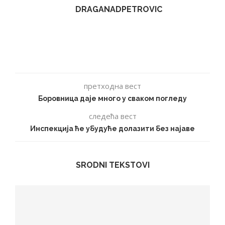
DRAGANADPETROVIC
претходна вест
Боровница даје много у сваком погледу
следећа вест
Инспекција ће убудуће долазити без најаве
SRODNI TEKSTOVI