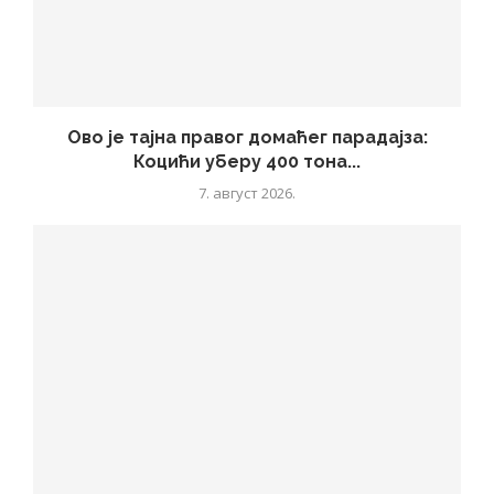
Ово је тајна правог домаћег парадајза:
Коцићи уберу 400 тона...
7. август 2026.