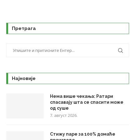
Претрага
Најновије
Нема више чекања: Ратари
спасавају шта се спасити може
од суше
7. август 2026.
Стижу паре за 100% домаће
производе