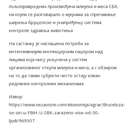
пољопривредних произвођача млијека и меса СБК,
на којем се разговарало о мјерама за спречавање
ширења бруцелозе и унапређењу система
контроле здравља животиња.
На састанку је наглашена потреба за
интензивнијим инспекцијским наџором над
лицима која нису укључена у систем
организованог откупа млијека и меса, а с обзиром
на то да такви субјекти често остају изван
редовних контролних механизама.
Извор:
https://www.nezavisne.com/ekonomija/agrar/Bruceloza-
se-siri-u-FBiH-U-SBK-zarazeno-vise-od-50-
ljudi/969307