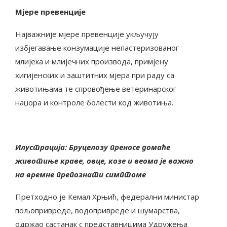
Мјере превенције
Најважније мјере превенције укључују
избјегавање конзумације непастеризованог
млијека и млијечних производа, примјену
хигијенских и заштитних мјера при раду са
животињама те спровођење ветеринарског
наџора и контроле болести код животиња.
Илустрација: Бруцелозу преносе домаће
животиње краве, овце, козе и веома је важно
на времне препознати симптоме
Претходно је Кемал Хрњић, федерални министар
пољопривреде, водопривреде и шумарства,
одржао састанак с представницима Удружења