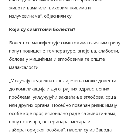
животињама или њиховим ткивима и
излучевинама“, објаснили су.
Који су симптоми болести?
Болест се манифестује симптомима сличним грипу,
попут повишене температуре, знојења, слабости,
болова у мишићима и зглобовима те опште
малаксалости.
„У случају неадекватног лијечења може довести
до компликација и дуготрајних здравствених
проблема, укључујући захваћање зглобова, срца
или других органа. Посебно повећан ризик имају
особе које професионално раде са животињама,
попут сточара, ветеринара, месара и
лабораторијског особља“, навели су из Завода.