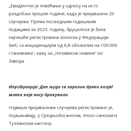
„Евидентно је повећање у односу на исто
раздобље прошле године, када је пријављено 20
случајева. Према посљедњим годишњим
подацима за 2025. годину, бруцелоза је била
најчешће регистрована зооноза у Федерацији
БиХ, са инциденцијом од 6,8 обољелих на 100.000
становника“, кажу за „Независне новине“ из
Завода.
Илустрација: Део људи се заразио преко козјег
млека које нису прокували
Највише пријављених случајева регистровано је,
појашњавају, у Средњобосанском, Унско-санском и
Тузланском кантону.