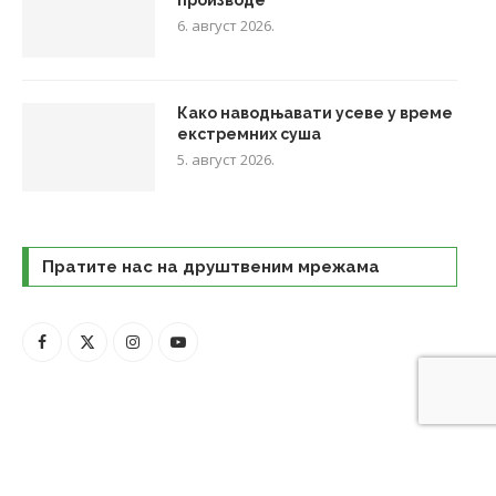
6. август 2026.
Како наводњавати усеве у време
екстремних суша
5. август 2026.
Пратите нас на друштвеним мрежама
© 2021 Agropress - Udruženje novinara za poljoprivredu. Sva