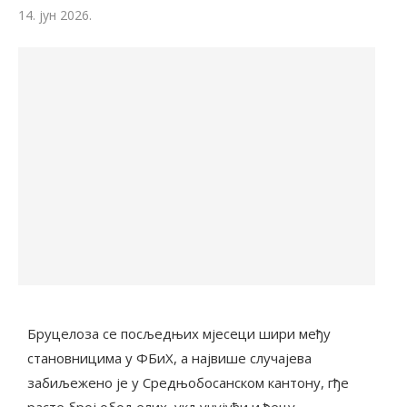
14. јун 2026.
Бруцелоза се посљедњих мјесеци шири међу
становницима у ФБиХ, а највише случајева
забиљежено је у Средњобосанском кантону, гђе
расте број обољелих, укључујући и ђецу.