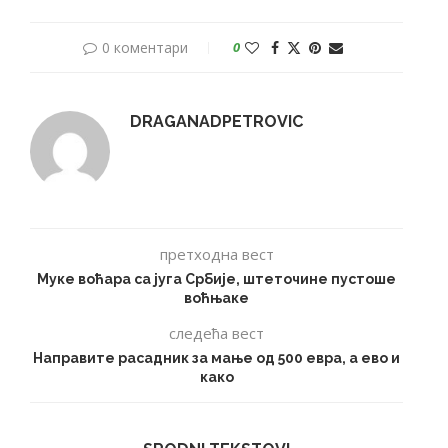
0 коментари
0
DRAGANADPETROVIC
претходна вест
Муке воћара са југа Србије, штеточине пустоше
воћњаке
следећа вест
Направите расадник за мање од 500 евра, а ево и
како