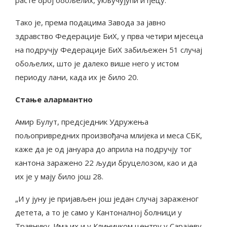
Тако је, према подацима Завода за јавно
здравство Федерације БиХ, у прва четири мјесеца
на подручју Федерације БиХ забиљежен 51 случај
обољелих, што је далеко више него у истом
периоду лани, када их је било 20.
Стање алармантно
Амир Булут, предсједник Удружења
пољопривредних произвођача млијека и меса СБК,
каже да је од јануара до априла на подручју тог
кантона заражено 22 људи бруцелозом, као и да
их је у мају било још 28.
„И у јуну је пријављен још један случај зараженог
детета, а то је само у Кантоналној болници у
Травнику. Има их и у Клиничком центру у Сарајеву,