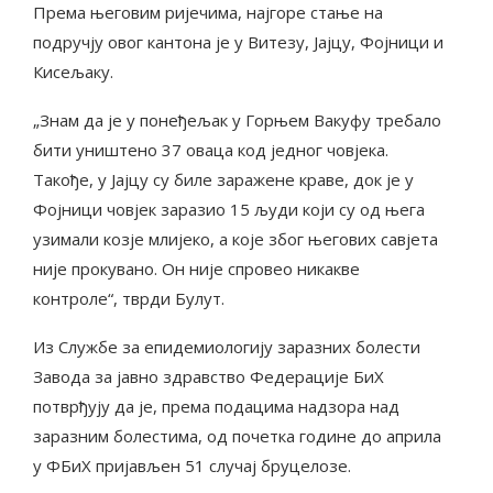
Према његовим ријечима, најгоре стање на
подручју овог кантона је у Витезу, Јајцу, Фојници и
Кисељаку.
„Знам да је у понеђељак у Горњем Вакуфу требало
бити уништено 37 оваца код једног човјека.
Такође, у Јајцу су биле заражене краве, док је у
Фојници човјек заразио 15 људи који су од њега
узимали козје млијеко, а које због његових савјета
није прокувано. Он није спровео никакве
контроле“, тврди Булут.
Из Службе за епидемиологију заразних болести
Завода за јавно здравство Федерације БиХ
потврђују да је, према подацима надзора над
заразним болестима, од почетка године до априла
у ФБиХ пријављен 51 случај бруцелозе.