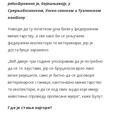
регистровано је, појашњавају, у
Средњобосанском, Унско-санском и Тузланском
кантону
Наводи да су почетком јуна били у федералном
министарству, а све како би се укључили
федерални инспектори те ветеринари, јер је
доста ђеце заражено.
„Већ двије-три године упозоравам да је потребно
да се то заустави, јер се бруцелоза врло лако
може ријешити, само је битно да се договоре
ветеринарске станице, кантонално министарство
те инспектори, и да се код свих људи који имају
животиње спроведу прописане мјере“, каже Булут.
Где је стање најгоре?