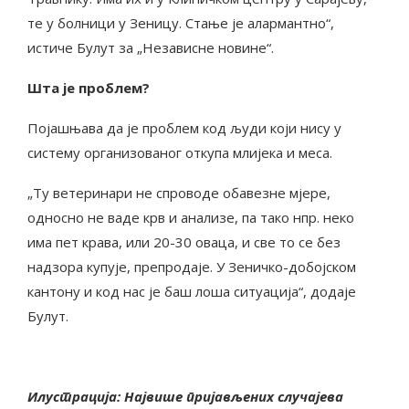
те у болници у Зеницу. Стање је алармантно“,
истиче Булут за „Независне новине“.
Шта је проблем?
Појашњава да је проблем код људи који нису у
систему организованог откупа млијека и меса.
„Ту ветеринари не спроводе обавезне мјере,
односно не ваде крв и анализе, па тако нпр. неко
има пет крава, или 20-30 оваца, и све то се без
надзора купује, препродаје. У Зеничко-добојском
кантону и код нас је баш лоша ситуација“, додаје
Булут.
Илустрација: Највише пријављених случајева