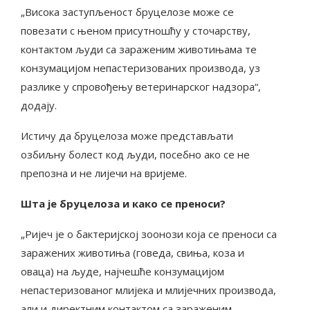
„Висока заступљеност бруцелозе може се
повезати с њеном присутношћу у сточарству,
контактом људи са зараженим животињама те
конзумацијом непастеризованих производа, уз
разлике у спровођењу ветеринарског надзора“,
додају.
Истичу да бруцелоза може представљати
озбиљну болест код људи, посебно ако се не
препозна и не лијечи на вријеме.
Шта је бруцелоза и како се преноси?
„Ријеч је о бактеријској зоонози која се преноси са
заражених животиња (говеда, свиња, коза и
оваца) на људе, најчешће конзумацијом
непастеризованог млијека и млијечних производа,
али и директним контактом са зараженим