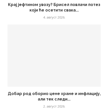
Крај јефтином увозу? Брисел повлачи потез
који ће осетити свака...
4. август 2026.
Добар род оборио цене хране и инфлацију,
али тек следи...
2. август 2026.