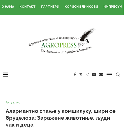
О НАМА
КОНТАКТ
ПАРТНЕРИ
КОРИСНИ ЛИНКОВИ
ИМПРЕСУМ
Актуелно
Алармантно стање у комшилуку, шири се
бруцелоза: Заражене животиње, људи
чак и деца