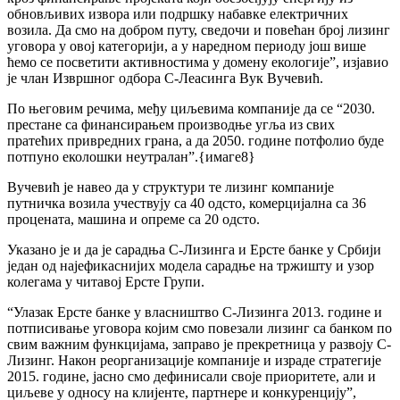
обновљивих извора или подршку набавке електричних
возила. Да смо на добром путу, сведочи и повећан број лизинг
уговора у овој категорији, а у наредном периоду још више
ћемо се посветити активностима у домену екологије”, изјавио
је члан Извршног одбора С-Леасинга Вук Вучевић.
По његовим речима, међу циљевима компаније да се “2030.
престане са финансирањем производње угља из свих
пратећих привредних грана, а да 2050. године потфолио буде
потпуно еколошки неутралан”.{имаге8}
Вучевић је навео да у структури те лизинг компаније
путничка возила учествују са 40 одсто, комерцијална са 36
процената, машина и опреме са 20 одсто.
Указано је и да је сарадња С-Лизинга и Ерсте банке у Србији
један од најефикаснијих модела сарадње на тржишту и узор
колегама у читавој Ерсте Групи.
“Улазак Ерсте банке у власништво С-Лизинга 2013. године и
потписивање уговора којим смо повезали лизинг са банком по
свим важним функцијама, заправо је прекретница у развоју С-
Лизинг. Након реорганизације компаније и израде стратегије
2015. године, јасно смо дефинисали своје приоритете, али и
циљеве у односу на клијенте, партнере и конкуренцију”,