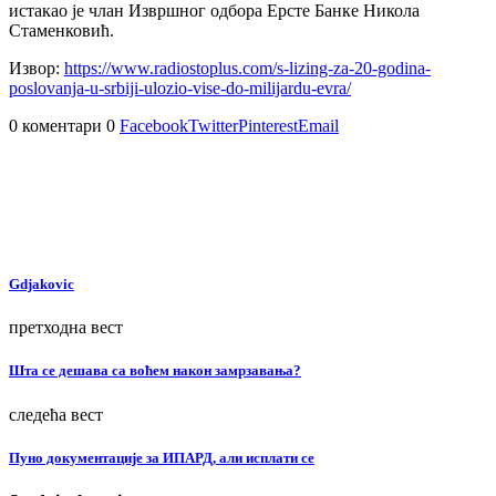
истакао је члан Извршног одбора Ерсте Банке Никола
Стаменковић.
Извор:
https://www.radiostoplus.com/s-lizing-za-20-godina-
poslovanja-u-srbiji-ulozio-vise-do-milijardu-evra/
0 коментари
0
Facebook
Twitter
Pinterest
Email
Gdjakovic
претходна вест
Шта се дешава са воћем након замрзавања?
следећа вест
Пуно документације за ИПАРД, али исплати се