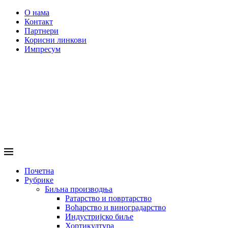
О нама
Контакт
Партнери
Корисни линкови
Импресум
Почетна
Рубрике
Биљна производња
Ратарство и повртарство
Воћарство и виноградарство
Индустријско биље
Хортикултура