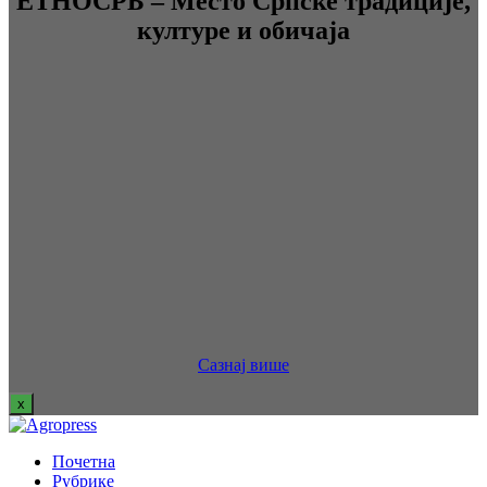
ЕТНОСРБ – Место Српске традиције,
културе и обичаја
Сазнај више
x
Почетна
Рубрике