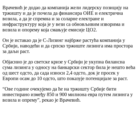
Врачевић је додао да компанија жели лидерску позицију на
тржишту и да је почела да финансира ОИЕ и електрична
возила, а да је спремна и за соларне електране и
инфраструктуру која је у вези са обновљивим изворима и
возила и опорему која смањује емисије ЦО2.
Он је истакао да је С-Лизинг најбрже растућа компанија у
Србији, наводећи и да српско тржиште лизинга има простора
за даљи раст.
Објаснио је до светске кризе у Србији је укупна билансна
сума лизинга у односу на банкарски сектор била је нешто већа
од шест одсто, да сада износи 2,4 одсто, док је просек у
Европи осам до 10 одсто, што показује потенцијале за раст.
“Ове године очекујемо да ће на тржишту Србије бити
инвестирано између 850 и 900 милиона евра путем лизинга у
возила и опрему”, рекао је Врачевић.