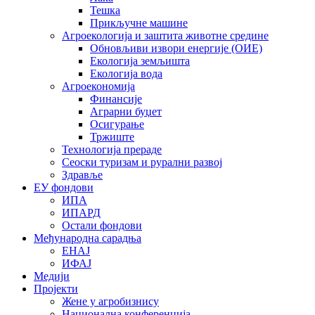
Тешка
Прикључне машине
Агроекологија и заштита животне средине
Обновљиви извори енергије (ОИЕ)
Екологија земљишта
Екологија вода
Агроекономија
Финансије
Аграрни буџет
Осигурање
Тржиште
Технологија прераде
Сеоски туризам и рурални развој
Здравље
ЕУ фондови
ИПА
ИПАРД
Остали фондови
Међународна сарадња
ЕНАЈ
ИФАЈ
Медији
Пројекти
Жене у агробизнису
Национална конференција