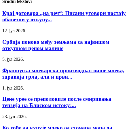
Srodni tekstovi
Крај договора „на реч“: Писани уговори постају
обавезни у откупу...
12. јул 2026.
Србија поново међу земљама са највишом
откупном ценом малине
5. јул 2026.
Француска млекарска производња: више млека,
здравија грла, али и први...
1. јул 2026.
Цене урее се преполовиле после смиривања
тензија на Блиском истоку:...
23. јун 2026.
Ко хоће да купује млеко од сточара мора да