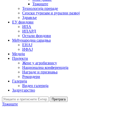
Тржиште
Технологија прераде
Сеоски туризам и рурални развој
Здравље
ЕУ фондови
ИПА
ИПАРД
Остали фондови
Међународна сарадња
ЕНАЈ
ИФАЈ
Медији
Пројекти
Жене у агробизнису
Национална конференција
Награде и признања
Рекордери
Галерија
Видео галерија
Задругарство
Претрага
Тржиште