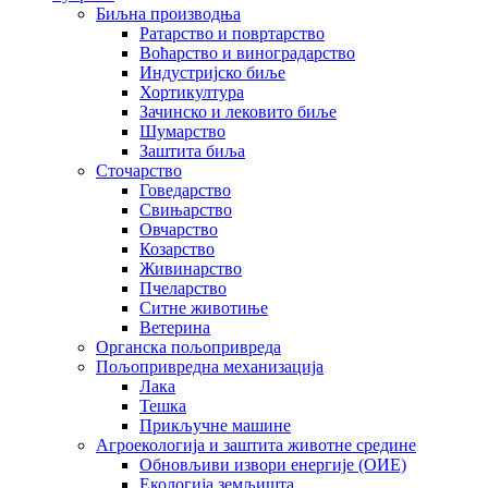
Биљна производња
Ратарство и повртарство
Воћарство и виноградарство
Индустријско биље
Хортикултура
Зачинско и лековито биље
Шумарство
Заштита биља
Сточарство
Говедарство
Свињарство
Овчарство
Козарство
Живинарство
Пчеларство
Ситне животиње
Ветерина
Органска пољопривреда
Пољопривредна механизација
Лака
Тешка
Прикључне машине
Агроекологија и заштита животне средине
Обновљиви извори енергије (ОИЕ)
Екологија земљишта