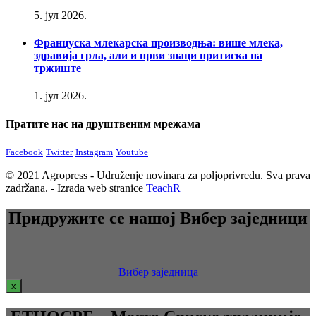
5. јул 2026.
Француска млекарска производња: више млека,
здравија грла, али и први знаци притиска на
тржиште
1. јул 2026.
Пратите нас на друштвеним мрежама
Facebook
Twitter
Instagram
Youtube
© 2021 Agropress - Udruženje novinara za poljoprivredu. Sva prava
zadržana. - Izrada web stranice
TeachR
Придружите се нашој Вибер заједници
Вибер заједница
x