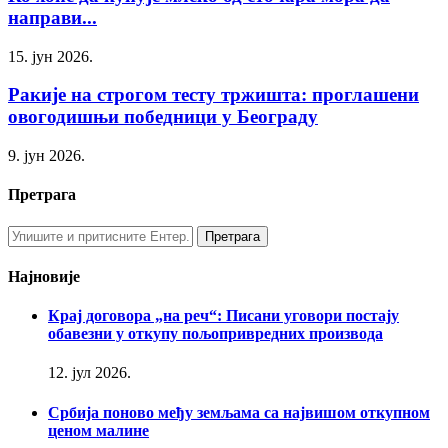
направи...
15. јун 2026.
Ракије на строгом тесту тржишта: проглашени
овогодишњи победници у Београду
9. јун 2026.
Претрага
Најновије
Крај договора „на реч“: Писани уговори постају
обавезни у откупу пољопривредних производа
12. јул 2026.
Србија поново међу земљама са највишом откупном
ценом малине