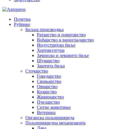
Почетна
Рубрике
Биљна производња
Ратарство и повртарство
Воћарство и виноградарство
Индустријско биље
Хортикултура
Зачинско и лековито биље
Шумарство
Заштита биља
Сточарство
Говедарство
Свињарство
Овчарство
Козарство
Живинарство
Пчеларство
Ситне животиње
Ветерина
Органска пољопривреда
Пољопривредна механизација
Лака