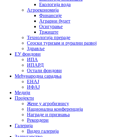
Екологија вода
Агроекономија
Финансије
Аграрни буџет
Осигурање
Тржиште
Технологија прераде
Сеоски туризам и рурални развој
Здравље
ЕУ фондови
ИПА
ИПАРД
Остали фондови
Међународна сарадња
ЕНАЈ
ИФАЈ
Медији
Пројекти
Жене у агробизнису
Национална конференција
Награде и признања
Рекордери
Галерија
Видео галерија
Задругарство