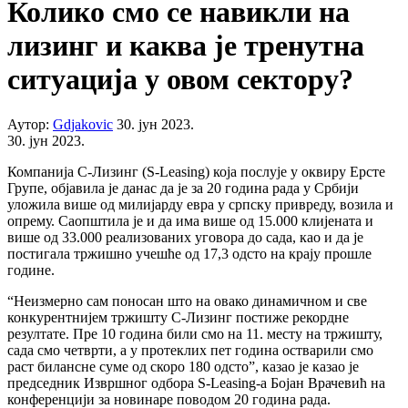
Колико смо се навикли на
лизинг и каква је тренутна
ситуација у овом сектору?
Аутор:
Gdjakovic
30. јун 2023.
30. јун 2023.
Компанија С-Лизинг (S-Leasing) која послује у оквиру Ерсте
Групе, објавила је данас да је за 20 година рада у Србији
уложила више од милијарду евра у српску привреду, возила и
опрему. Саопштила је и да има више од 15.000 клијената и
више од 33.000 реализованих уговора до сада, као и да је
постигала тржишно учешће од 17,3 одсто на крају прошле
године.
“Неизмерно сам поносан што на овако динамичном и све
конкурентнијем тржишту С-Лизинг постиже рекордне
резултате. Пре 10 година били смо на 11. месту на тржишту,
сада смо четврти, а у протеклих пет година остварили смо
раст билансне суме од скоро 180 одсто”, казао је казао је
председник Извршног одбора S-Leasing-a Бојан Врачевић на
конференцији за новинаре поводом 20 година рада.