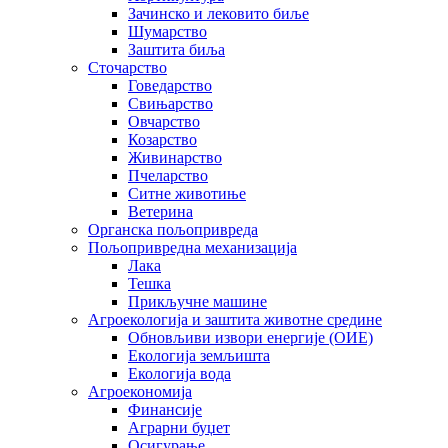
Зачинско и лековито биље
Шумарство
Заштита биља
Сточарство
Говедарство
Свињарство
Овчарство
Козарство
Живинарство
Пчеларство
Ситне животиње
Ветерина
Органска пољопривреда
Пољопривредна механизација
Лака
Тешка
Прикључне машине
Агроекологија и заштита животне средине
Обновљиви извори енергије (ОИЕ)
Екологија земљишта
Екологија вода
Агроекономија
Финансије
Аграрни буџет
Осигурање