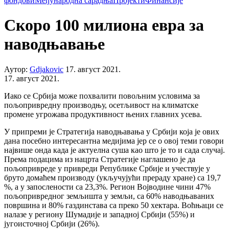
фондови
Међународна сарадња
Пројекти
Финансије
Скоро 100 милиона евра за
наводњавање
Аутор:
Gdjakovic
17. август 2021.
17. август 2021.
Иако се Србија може похвалити повољним условима за
пољопривредну производњу, осетљивост на климатске
промене угрожава продуктивност њених главних усева.
У припреми је Стратегија наводњавања у Србији која је ових
дана посебно интересантна медијима јер се о овој теми говори
највише онда када је актуелна суша као што је то и сада случај.
Према подацима из нацрта Стратегије наглашено је да
пољопривреде у привреди Републике Србије и учествује у
бруто домаћем производу (укључујући прераду хране) са 19,7
%, а у запослености са 23,3%. Регион Војводине чини 47%
пољопривредног земљишта у земљи, са 60% наводњаваних
површина и 80% газдинстава са преко 50 хектара. Воћњаци се
налазе у региону Шумадије и западној Србији (55%) и
југоисточној Србији (26%).