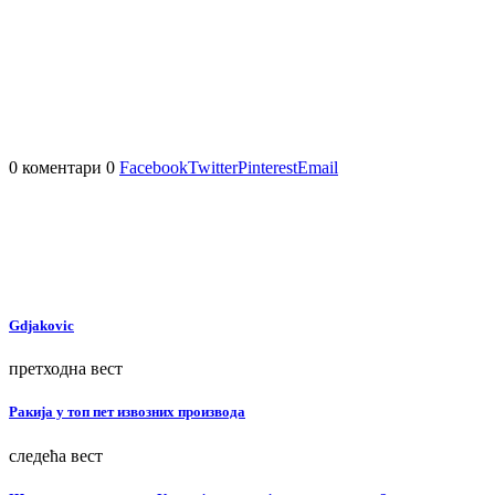
0 коментари
0
Facebook
Twitter
Pinterest
Email
Gdjakovic
претходна вест
Ракија у топ пет извозних производа
следећа вест