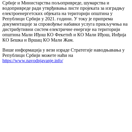
Србије и Министарства пољопривреде, шумарства и
водопривреде ради утврђивања листе пројеката за изградњу
електроенергетских објеката на територији општина у
Републици Србији у 2021. години. У току је припрема
документације за спровођење набавки услуга прикључења на
дистрибутивни систем електричне енергије на територији
општина Мали Иђош КО Фекетић и КО Мали Иђош, Инђија
КО Бешка и Вршац КО Мали Жам.
Више информација у вези израде Стратегије наводњавања у
Републици Србији можете наћи на
https://www.navodnjavanje.info/