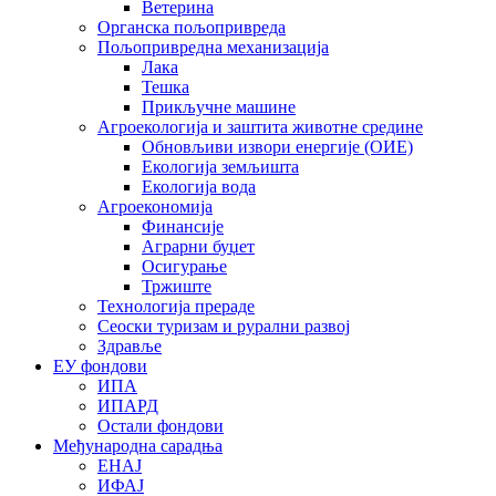
Ветерина
Органска пољопривреда
Пољопривредна механизација
Лака
Тешка
Прикључне машине
Агроекологија и заштита животне средине
Обновљиви извори енергије (ОИЕ)
Екологија земљишта
Екологија вода
Агроекономија
Финансије
Аграрни буџет
Осигурање
Тржиште
Технологија прераде
Сеоски туризам и рурални развој
Здравље
ЕУ фондови
ИПА
ИПАРД
Остали фондови
Међународна сарадња
ЕНАЈ
ИФАЈ