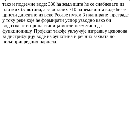
тако и подземне воде: 330 hа земљишта ће се снабдевати из
плитких бушотина, а за осталих 710 hа земљишта воде ће се
црпети директно из реке Ресаве путем 3 планиране преграде
у току реке које ће формирати успор узводно како би
водозахват и црпна станица могли несметано да
функционишу. Пројекат такође укључује изградњу цевовода
за дистрибуцију воде из бушотина и речних захвата до
пољопривредних парцела.