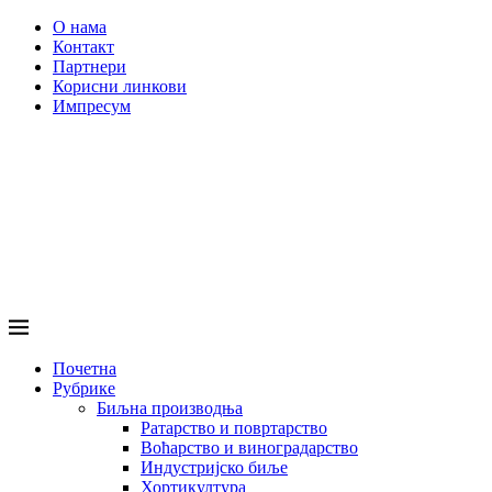
О нама
Контакт
Партнери
Корисни линкови
Импресум
Почетна
Рубрике
Биљна производња
Ратарство и повртарство
Воћарство и виноградарство
Индустријско биље
Хортикултура