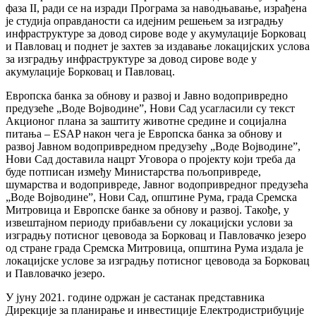
фаза II, ради се на изради Програма за наводњавање, израђена
је студија оправданости са идејним решењем за изградњу
инфраструктуре за довод сирове воде у акумулације Борковац
и Павловац и поднет је захтев за издавање локацијских услова
за изградњу инфраструктуре за довод сирове воде у
акумулације Борковац и Павловац.
Европска банка за обнову и развој и Јавно водопривредно
предузеће „Воде Војводине”, Нови Сад усагласили су текст
Акционог плана за заштиту животне средине и социјална
питања – ЕSAP након чега је Европска банка за обнову и
развој Јавном водопривредном предузећу „Воде Војводине”,
Нови Сад доставила нацрт Уговора о пројекту који треба да
буде потписан између Министарства пољопривреде,
шумарства и водопривреде, Јавног водопривредног предузећа
„Воде Војводине”, Нови Сад, општине Рума, града Сремска
Митровица и Европске банке за обнову и развој. Такође, у
извештајном периоду прибављени су локацијски услови за
изградњу потисног цевовода за Борковац и Павловачко језеро
од стране града Сремска Митровица, општина Рума издала је
локацијске услове за изградњу потисног цевовода за Борковац
и Павловачко језеро.
У јуну 2021. године одржан је састанак представника
Дирекције за планирање и инвестиције Електродистрибуције