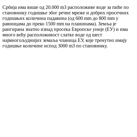
Србија има више од 20.000 m3 расположиве воде за пиће по
становнику годишње због речне мреже и добрих просечних
годишњих количина падавина (од 600 mm до 800 mm у
равницама до преко 1500 mm на планинама). Земља је
рангирана знатно изнад просека Европске уније (ЕУ) и има
много већу расположивост слатке воде од шест
најмногољуднијих земаља чланица ЕУ, које тренутно имају
годишње количине испод 3000 m3 по становнику.