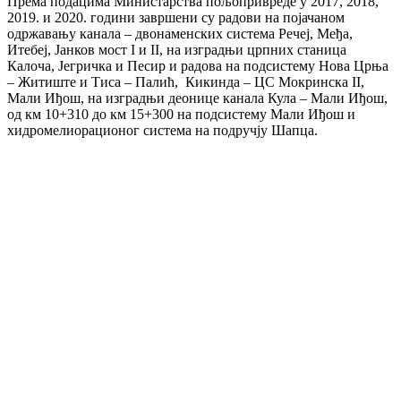
Према подацима Министарства пољопривреде у 2017, 2018,
2019. и 2020. години завршени су радови на појачаном
одржавању канала – двонаменских система Речеј, Међа,
Итебеј, Јанков мост I и II, на изградњи црпних станица
Калоча, Јегричка и Песир и радова на подсистему Нова Црња
– Житиште и Тиса – Палић, Кикинда – ЦС Мокринска II,
Мали Иђош, на изградњи деонице канала Кула – Мали Иђош,
од км 10+310 до км 15+300 на подсистему Мали Иђош и
хидромелиорационог система на подручју Шапца.