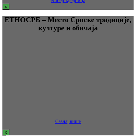
Вибер заједница
x
ЕТНОСРБ – Место Српске традиције,
културе и обичаја
Сазнај више
x