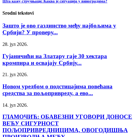
Шта кажу стручњаци: Каква је ситуација у виноградима?
Srodni tekstovi
Зашто је ово газдинство међу најбољима у
Србији? У проверу...
28. јул 2026.
Гујаничићи на Златару гаје 30 хектара
кромпира и освајају Србију...
21. јул 2026.
Новом уредбом о подстицајима повећана
средства за пољопривреду, а ево...
14. јул 2026.
ГЛАМОЧИЋ: ОБАВЕЗНИ УГОВОРИ ДОНОСЕ
ВЕЋУ СИГУРНОСТ
ПОЉОПРИВРЕДНИЦИМА, ОВОГОДИШЊА
ПРОИЗВОДЊА МЕЂУ...