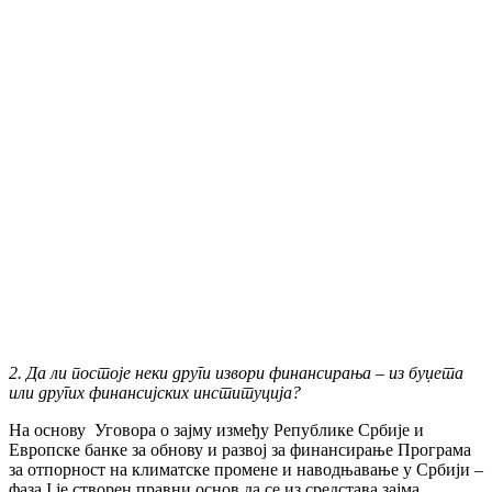
2. Да ли постоје неки други извори финансирања – из буџета
или других финансијских институција?
На основу Уговора о зајму између Републике Србије и
Европске банке за обнову и развој за финансирање Програма
за отпорност на климатске промене и наводњавање у Србији –
фаза I је створен правни основ да се из средстава зајма