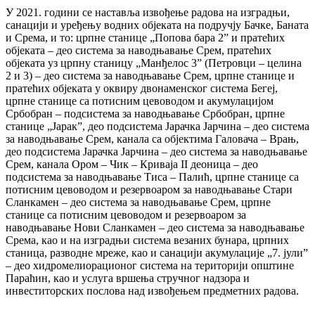
У 2021. години се наставља извођење радова на изградњи,
санацији и уређењу водних објеката на подручју Бачке, Баната
и Срема, и то: црпне станице „Попова бара 2” и пратећих
објеката – део система за наводњавање Срем, пратећих
објеката уз црпну станицу „Манђелос 3” (Петровци – целина
2 и 3) – део система за наводњавање Срем, црпне станице и
пратећих објеката у оквиру двонаменског система Бегеј,
црпне станице са потисним цевоводом и акумулацијом
Србобран – подсистема за наводњавање Србобран, црпне
станице „Јарак”, део подсистема Јарачка Јарчина – део система
за наводњавање Срем, канала са објектима Галовача – Врањ,
део подсистема Јарачка Јарчина – део система за наводњавање
Срем, канала Ором – Чик – Криваја II деоница – део
подсистема за наводњавање Тиса – Палић, црпне станице са
потисним цевоводом и резервоаром за наводњавање Стари
Сланкамен – део система за наводњавање Срем, црпне
станице са потисним цевоводом и резервоаром за
наводњавање Нови Сланкамен – део система за наводњавање
Срема, као и на изградњи система везаних бунара, црпних
станица, разводне мреже, као и санацији акумулације „7. јули”
– део хидромелиорационог система на територији општине
Параћин, као и услуга вршења стручног надзора и
инвеститорских послова над извођењем предметних радова.