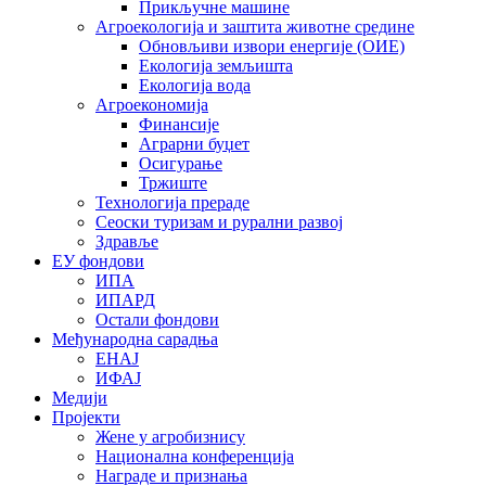
Прикључне машине
Агроекологија и заштита животне средине
Обновљиви извори енергије (ОИЕ)
Екологија земљишта
Екологија вода
Агроекономија
Финансије
Аграрни буџет
Осигурање
Тржиште
Технологија прераде
Сеоски туризам и рурални развој
Здравље
ЕУ фондови
ИПА
ИПАРД
Остали фондови
Међународна сарадња
ЕНАЈ
ИФАЈ
Медији
Пројекти
Жене у агробизнису
Национална конференција
Награде и признања