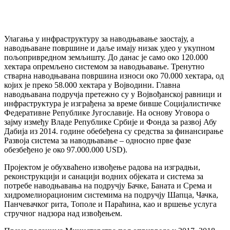
Улагања у инфраструктуру за наводњавање заостају, а
наводњаване површине и даље имају низак удео у укупном
пољопривредном земљишту. До данас је само око 120.000
хектара опремљено системом за наводњавање. Тренутно
стварна наводњавана површина износи око 70.000 хектара, од
којих је преко 58.000 хектара у Војводини. Главна
наводњавана подручја претежно су у Војвођанској равници и
инфраструктура је изграђена за време бивше Социјалистичке
Федеративне Републике Југославије. На основу Уговора о
зајму између Владе Републике Србије и Фонда за развој Абу
Дабија из 2014. године обебеђена су средства за финансирање
Развоја система за наводњавање – односно прве фазе
обезбеђено је око 97.000.000 USD).
Пројектом је обухваћено извођење радова на изградњи,
реконструкцији и санацији водних објеката и система за
потребе наводњавања на подручју Бачке, Баната и Срема и
хидромелиорационим системима на подручју Шапца, Чачка,
Панчевачког рита, Тополе и Параћина, као и вршење услуга
стручног надзора над извођењем.