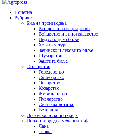
Почетна
Рубрике
Биљна производња
Ратарство и повртарство
Воћарство и виноградарство
Индустријско биље
Хортикултура
Зачинско и лековито биље
Шумарство
Заштита биља
Сточарство
Говедарство
Свињарство
Овчарство
Козарство
Живинарство
Пчеларство
Ситне животиње
Ветерина
Органска пољопривреда
Пољопривредна механизација
Лака
Тешка