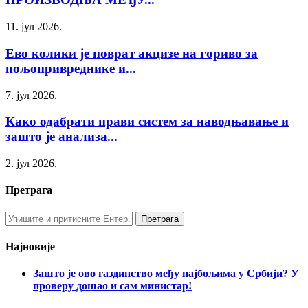
11. јул 2026.
Ево колики је поврат акцизе на гориво за
пољопривреднике и...
7. јул 2026.
Како одабрати прави систем за наводњавање и
зашто је анализа...
2. јул 2026.
Претрага
Најновије
Зашто је ово газдинство међу најбољима у Србији? У
проверу дошао и сам министар!