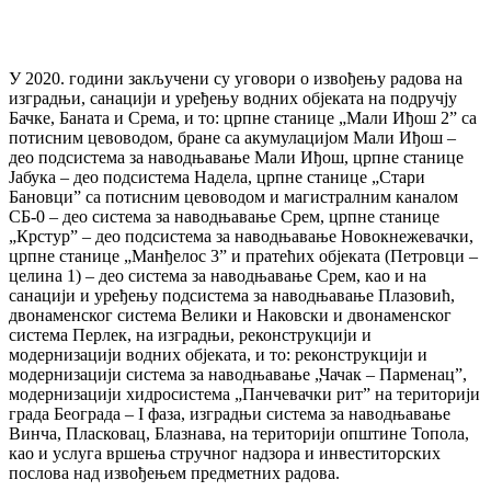
У 2020. години закључени су уговори о извођењу радова на
изградњи, санацији и уређењу водних објеката на подручју
Бачке, Баната и Срема, и то: црпне станице „Мали Иђош 2” са
потисним цевоводом, бране са акумулацијом Мали Иђош –
део подсистема за наводњавање Мали Иђош, црпне станице
Јабука – део подсистема Надела, црпне станице „Стари
Бановци” са потисним цевоводом и магистралним каналом
СБ-0 – део система за наводњавање Срем, црпне станице
„Крстур” – део подсистема за наводњавање Новокнежевачки,
црпне станице „Манђелос 3” и пратећих објеката (Петровци –
целина 1) – део система за наводњавање Срем, као и на
санацији и уређењу подсистема за наводњавање Плазовић,
двонаменског система Велики и Наковски и двонаменског
система Перлек, на изградњи, реконструкцији и
модернизацији водних објеката, и то: реконструкцији и
модернизацији система за наводњавање „Чачак – Парменац”,
модернизацији хидросистема „Панчевачки рит” на територији
града Београда – I фаза, изградњи система за наводњавање
Винча, Пласковац, Блазнава, на територији општине Топола,
као и услуга вршења стручног надзора и инвеститорских
послова над извођењем предметних радова.