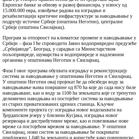
Европске банке за обнову и развој финансира, у износу од
15.000.000 евра, извођење радова на изградњи и
рехабилитацији критичне инфраструктуре за наводњавање у
подручју источне Србије (општина Неготин), централне
Србије (општина Свилајнац).
Програм за отпорност на климатске промене и наводњавање у
Србији – фаза I ће спроводити Јавно водопривредно предузеће
„Србијаводе”, Београд, у сарадњи са Министарством
пољопривреде, шумарства и водопривреде и надлежним
органима у општинама Неготин и Свилајнац.
Фаза I овог програма обухвата изградњу и реконструкцију
система за наводњавање у општинама Неготин и Свилајнац.
У општини Неготин овај пројекат ће да обезбеди воду за
наводњавање њива површине од 870 hа које до сада нису биле
наводњаване, као и воду за 1100 ha земљишта које се тренутно
делимично наводњава из постојећег система за наводњавање
из старих приватизованих црпних станица. Кључне
компоненте пројекта су: изградња новог водозахвата на
Ђердапском језеру у близини Кусјака, изградња новог
резервоара и дистрибутивне мреже, као и повезивање нове
мреже са постојећом мрежом за наводњавање. У општини
Свилајнац, нови систем за наводњавање ће покривати
приближно 1.040 ha земљишта и користиће како површинске,