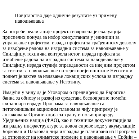
Повртарство даје одличне резултате уз примену
наводњавања
За потребе реализације пројекта извршена је евалуација
приспелих понуда за избор консултаната у јединици за
управљање пројектом, израда пројекта за грађевинску дозволу
за извођење радова на изградњи система за наводњавање у
Свилајнцу, техничка контрола истог, израда пројекта за
извођење радова на изградњи система за наводњавање у
Свилајнцу, израда студија оправданости са идејним пројектом
за систем за наводњавање на територији општине Неготин и
поднет је захтев за издавање локацијских услова за изградњу
система за наводњавање у Неготину.
Имајући у виду да је Уговором о предвиђено да Европска
банка за обнову и развој из средстава бесповратне помоћи
финансира израду Програма за наводњавање са
петогодишњим акционим планом за чију припрему је
ангажована Организација за храну и пољопривреду
Уједињених нација (ФАО), као и техничке документације за
изградњу инфраструктуре за довод сирове воде у акумулације
Борковац и Павловац чија изградња је планирана из Програма
за отпорност на климатске промене и наводњавање у Србији –