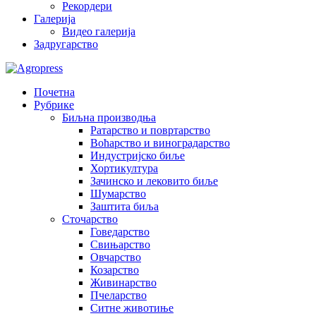
Рекордери
Галерија
Видео галерија
Задругарство
Почетна
Рубрике
Биљна производња
Ратарство и повртарство
Воћарство и виноградарство
Индустријско биље
Хортикултура
Зачинско и лековито биље
Шумарство
Заштита биља
Сточарство
Говедарство
Свињарство
Овчарство
Козарство
Живинарство
Пчеларство
Ситне животиње