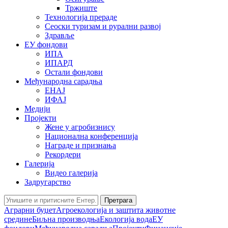
Тржиште
Технологија прераде
Сеоски туризам и рурални развој
Здравље
ЕУ фондови
ИПА
ИПАРД
Остали фондови
Међународна сарадња
ЕНАЈ
ИФАЈ
Медији
Пројекти
Жене у агробизнису
Национална конференција
Награде и признања
Рекордери
Галерија
Видео галерија
Задругарство
Претрага
Аграрни буџет
Агроекологија и заштита животне
средине
Биљна производња
Екологија вода
ЕУ