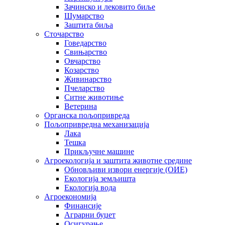
Зачинско и лековито биље
Шумарство
Заштита биља
Сточарство
Говедарство
Свињарство
Овчарство
Козарство
Живинарство
Пчеларство
Ситне животиње
Ветерина
Органска пољопривреда
Пољопривредна механизација
Лака
Тешка
Прикључне машине
Агроекологија и заштита животне средине
Обновљиви извори енергије (ОИЕ)
Екологија земљишта
Екологија вода
Агроекономија
Финансије
Аграрни буџет
Осигурање