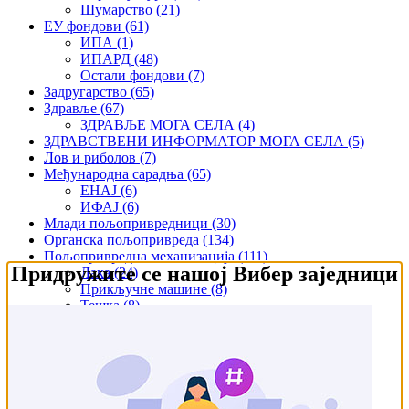
Шумарство
(21)
ЕУ фондови
(61)
ИПА
(1)
ИПАРД
(48)
Остали фондови
(7)
Задругарство
(65)
Здравље
(67)
ЗДРАВЉЕ МОГА СЕЛА
(4)
ЗДРАВСТВЕНИ ИНФОРМАТОР МОГА СЕЛА
(5)
Лов и риболов
(7)
Међународна сарадња
(65)
ЕНАЈ
(6)
ИФАЈ
(6)
Млади пољопривредници
(30)
Органска пољопривреда
(134)
Пољопривредна механизација
(111)
Придружите се нашој Вибер заједници
Лака
(24)
Прикључне машине
(8)
Тешка
(8)
Пројекти
(118)
Жене у агробизнису
(76)
Награде и признања
(19)
Национална конференција
(5)
Рекордери
(7)
Регенеративнаа пољопривреда
(7)