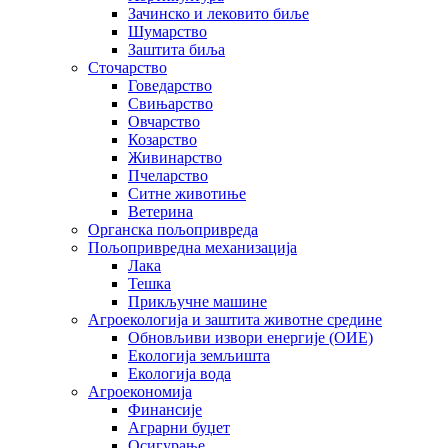
Зачинско и лековито биље
Шумарство
Заштита биља
Сточарство
Говедарство
Свињарство
Овчарство
Козарство
Живинарство
Пчеларство
Ситне животиње
Ветерина
Органска пољопривреда
Пољопривредна механизација
Лака
Тешка
Прикључне машине
Агроекологија и заштита животне средине
Обновљиви извори енергије (ОИЕ)
Екологија земљишта
Екологија вода
Агроекономија
Финансије
Аграрни буџет
Осигурање