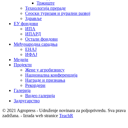
Тржиште
Технологија прераде
Сеоски туризам и рурални развој
Здравље
ЕУ фондови
ИПА
ИПАРД
Остали фондови
Међународна сарадња
ЕНАЈ
ИФАЈ
Медији
Пројекти
Жене у агробизнису
Национална конференција
Награде и признања
Рекордери
Галерија
Видео галерија
Задругарство
© 2021 Agropress - Udruženje novinara za poljoprivredu. Sva prava
zadržana. - Izrada web stranice
TeachR