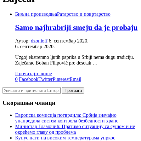
Биљна производња
Ратарство и повртарство
Samo najhrabriji smeju da je probaju
Аутор:
dzonioff
6. септембар 2020.
6. септембар 2020.
Uzgoj ekstremno ljutih paprika u Srbiji nema dugu tradiciju.
Zaječarac Boban Filipović pre desetak …
Прочитајте више
0
Facebook
Twitter
Pinterest
Email
Скорашњи чланци
Европска комисија потврдила: Србија значајно
унапредила систем контрола безбедности хране
Министар Гламочић: Пратимо ситуацију са сушом и не
окрећемо главу од проблема
Купус пати на високим температурама упркос