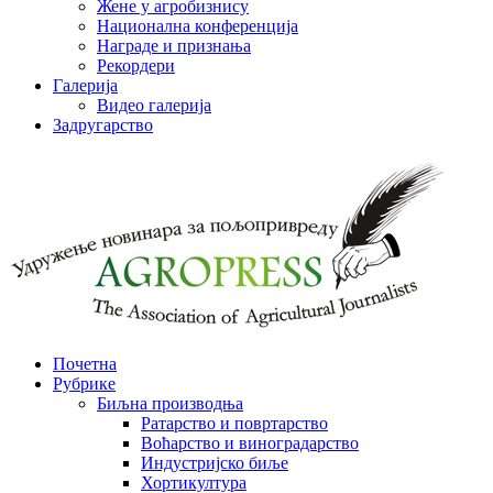
Жене у агробизнису
Национална конференција
Награде и признања
Рекордери
Галерија
Видео галерија
Задругарство
Почетна
Рубрике
Биљна производња
Ратарство и повртарство
Воћарство и виноградарство
Индустријско биље
Хортикултура