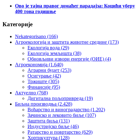
Ово је тајна правог домаћег парадајза: Коцићи уберу
400 тона годишње
Категорије
Nekategorisano
(166)
Агроекологија и заштита животне средине
(173)
Екологија вода
(29)
Екологија земљишта
(38)
Обновљиви извори енергије (ОИЕ)
(4)
Агроекономија
(1.640)
Аграрни буџет
(253)
Осигурање
(42)
Тржиште
(305)
Финансије
(95)
Актуелно
(768)
Дигитална пољопривреда
(19)
Биљна производња
(2.428)
Воћарство и виноградарство
(1.202)
Зачинско и лековито биље
(107)
Заштита биља
(131)
Индустријско биље
(46)
Ратарство и повртарство
(629)
Хортикултура
(128)