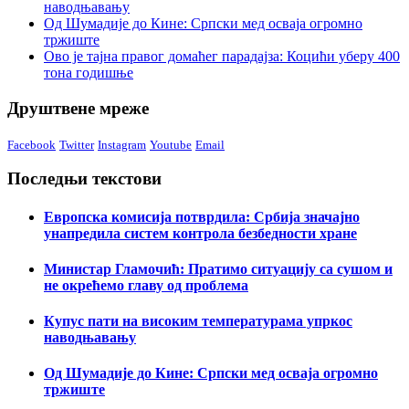
наводњавању
Од Шумадије до Кине: Српски мед осваја огромно
тржиште
Ово је тајна правог домаћег парадајза: Коцићи уберу 400
тона годишње
Друштвене мреже
Facebook
Twitter
Instagram
Youtube
Email
Последњи текстови
Европска комисија потврдила: Србија значајно
унапредила систем контрола безбедности хране
Министар Гламочић: Пратимо ситуацију са сушом и
не окрећемо главу од проблема
Купус пати на високим температурама упркос
наводњавању
Од Шумадије до Кине: Српски мед осваја огромно
тржиште