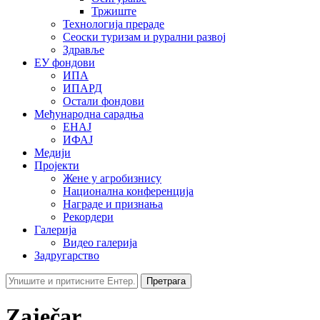
Тржиште
Технологија прераде
Сеоски туризам и рурални развој
Здравље
ЕУ фондови
ИПА
ИПАРД
Остали фондови
Међународна сарадња
ЕНАЈ
ИФАЈ
Медији
Пројекти
Жене у агробизнису
Национална конференција
Награде и признања
Рекордери
Галерија
Видео галерија
Задругарство
Претрага
Zaječar