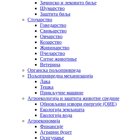
Зачинско и лековито биље
Шумарство
Заштита биља
Сточарство
Говедарство
Свињарство
Овчарство
Козарство
Живинарство
Пчеларство
Ситне животиње
Ветерина
Органска пољопривреда
Пољопривредна механизација
Лака
Тешка
Прикључне машине
Агроекологија и заштита животне средине
Обновљиви извори енергије (ОИЕ)
Екологија земљишта
Екологија вода
Агроекономија
Финансије
Аграрни буџет
Осигурање