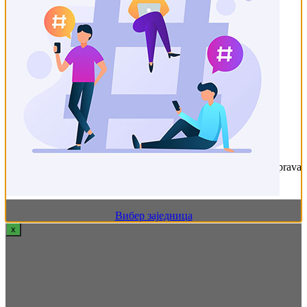
Сеоски туризам и рурални развој
(188)
Сточарство
(1.310)
Ветерина
(113)
Говедарство
(211)
Живинарство
(89)
Козарство
(42)
Овчарство
(100)
Пчеларство
(446)
Свињарство
(154)
Ситне животиње
(9)
Технологија прераде
(362)
© 2021 Agropress - Udruženje novinara za poljoprivredu. Sva prava
zadržana. - Izrada web stranice
TeachR
Вибер заједница
x