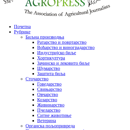
Почетна
Рубрике
Биљна производња
Ратарство и повртарство
Воћарство и виноградарство
Индустријско биље
Хортикултура
Зачинско и лековито биље
Шумарство
Заштита биља
Сточарство
Говедарство
Свињарство
Овчарство
Козарство
Живинарство
Пчеларство
Ситне животиње
Ветерина
Органска пољопривреда