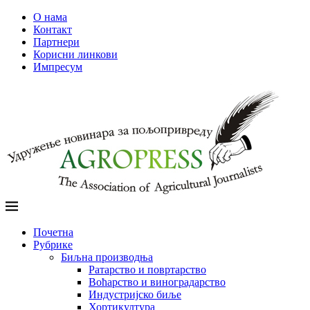
О нама
Контакт
Партнери
Корисни линкови
Импресум
Почетна
Рубрике
Биљна производња
Ратарство и повртарство
Воћарство и виноградарство
Индустријско биље
Хортикултура