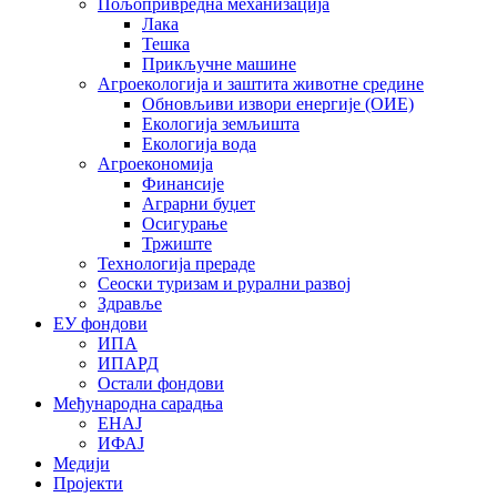
Пољопривредна механизација
Лака
Тешка
Прикључне машине
Агроекологија и заштита животне средине
Обновљиви извори енергије (ОИЕ)
Екологија земљишта
Екологија вода
Агроекономија
Финансије
Аграрни буџет
Осигурање
Тржиште
Технологија прераде
Сеоски туризам и рурални развој
Здравље
ЕУ фондови
ИПА
ИПАРД
Остали фондови
Међународна сарадња
ЕНАЈ
ИФАЈ
Медији
Пројекти