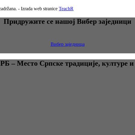
adržana. - Izrada web stranice
TeachR
Придружите се нашој Вибер заједници
Вибер заједница
 – Место Српске традиције, културе и