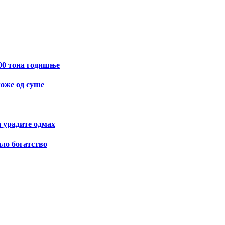
400 тона годишње
може од суше
а урадите одмах
ало богатство