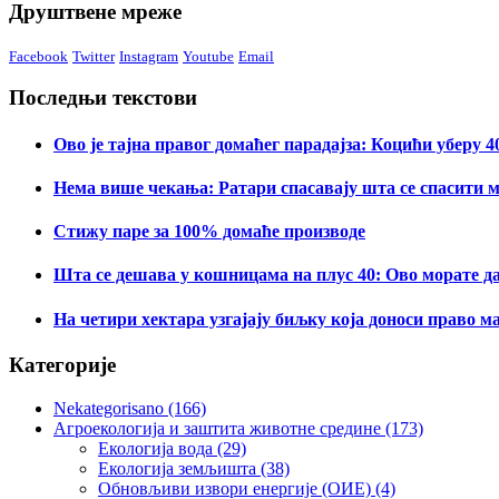
Друштвене мреже
Facebook
Twitter
Instagram
Youtube
Email
Последњи текстови
Ово је тајна правог домаћег парадајза: Коцићи уберу 
Нема више чекања: Ратари спасавају шта се спасити 
Стижу паре за 100% домаће производе
Шта се дешава у кошницама на плус 40: Ово морате д
На четири хектара узгајају биљку која доноси право м
Категорије
Nekategorisano
(166)
Агроекологија и заштита животне средине
(173)
Екологија вода
(29)
Екологија земљишта
(38)
Обновљиви извори енергије (ОИЕ)
(4)