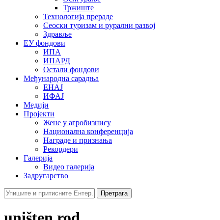
Тржиште
Технологија прераде
Сеоски туризам и рурални развој
Здравље
ЕУ фондови
ИПА
ИПАРД
Остали фондови
Међународна сарадња
ЕНАЈ
ИФАЈ
Медији
Пројекти
Жене у агробизнису
Национална конференција
Награде и признања
Рекордери
Галерија
Видео галерија
Задругарство
Претрага
uništen rod