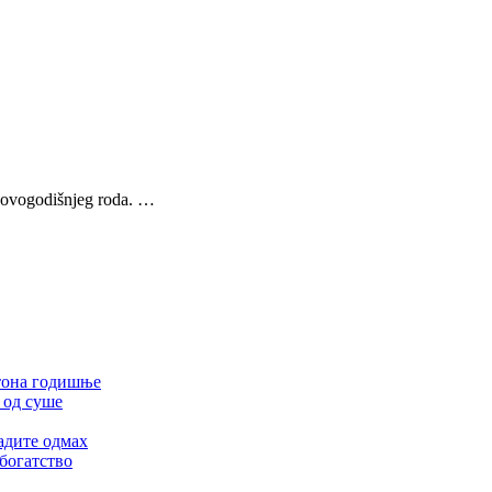
z ovogodišnjeg roda. …
 тона годишње
 од суше
адите одмах
 богатство