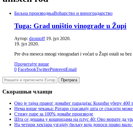
Биљна производња
Воћарство и виноградарство
Tuga: Grad uništio vinograde u Župi
Аутор:
dzonioff
19. јул 2020.
19. јул 2020.
Pre dva meseca mnogi vinogradari i voćari u Župi ostali su be
Прочитајте више
0
Facebook
Twitter
Pinterest
Email
Скорашњи чланци
Ово је тајна правог домаћег парадајза: Коцићи уберу 400
Нема више чекања: Ратари спасавају шта се спасити може
Стижу паре за 100% домаће производе
Шта се дешава у кошницама на плус 40: Ово морате да ур
На четири хектара узгајају биљку која доноси право мало