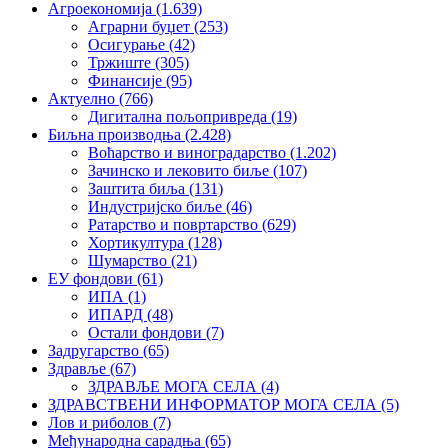
Агроекономија
(1.639)
Аграрни буџет
(253)
Осигурање
(42)
Тржиште
(305)
Финансије
(95)
Актуелно
(766)
Дигитална пољопривреда
(19)
Биљна производња
(2.428)
Воћарство и виноградарство
(1.202)
Зачинско и лековито биље
(107)
Заштита биља
(131)
Индустријско биље
(46)
Ратарство и повртарство
(629)
Хортикултура
(128)
Шумарство
(21)
ЕУ фондови
(61)
ИПА
(1)
ИПАРД
(48)
Остали фондови
(7)
Задругарство
(65)
Здравље
(67)
ЗДРАВЉЕ МОГА СЕЛА
(4)
ЗДРАВСТВЕНИ ИНФОРМАТОР МОГА СЕЛА
(5)
Лов и риболов
(7)
Међународна сарадња
(65)