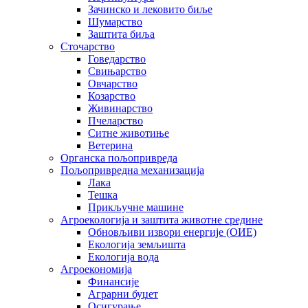
Зачинско и лековито биље
Шумарство
Заштита биља
Сточарство
Говедарство
Свињарство
Овчарство
Козарство
Живинарство
Пчеларство
Ситне животиње
Ветерина
Органска пољопривреда
Пољопривредна механизација
Лака
Тешка
Прикључне машине
Агроекологија и заштита животне средине
Обновљиви извори енергије (ОИЕ)
Екологија земљишта
Екологија вода
Агроекономија
Финансије
Аграрни буџет
Осигурање