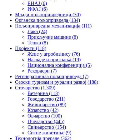
ЕНАЈ
(6)
ИФАЈ
(6)
Млади пољопривредници
(30)
Органска пољопривреда
(134)
Пољопривредна механизација
(111)
Лака
(24)
Прикључне машине
(8)
Тешка
(8)
Пројекти
(118)
Жене у агробизнису
(76)
Награде и признања
(19)
Национална конференција
(5)
Рекордери
(7)
Регенеративнаа пољопривреда
(7)
Сеоски туризам и рурални развој
(188)
Сточарство
(1.309)
Ветерина
(113)
Говедарство
(211)
Живинарство
(89)
Козарство
(42)
Овчарство
(100)
Пчеларство
(445)
Свињарство
(154)
Ситне животиње
(9)
Технологија прераде
(362)