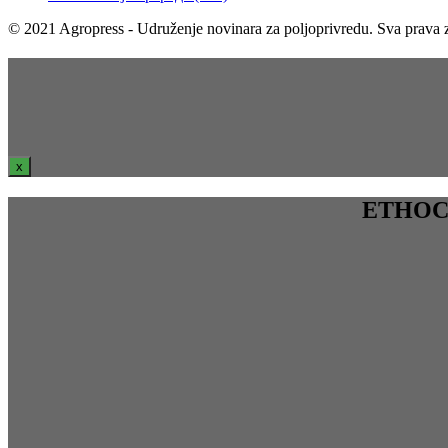
© 2021 Agropress - Udruženje novinara za poljoprivredu. Sva prava z
x
ЕТНОСРБ