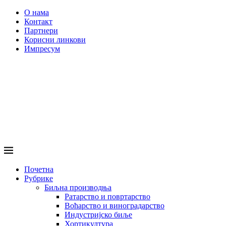
О нама
Контакт
Партнери
Корисни линкови
Импресум
Почетна
Рубрике
Биљна производња
Ратарство и повртарство
Воћарство и виноградарство
Индустријско биље
Хортикултура