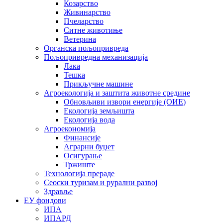
Козарство
Живинарство
Пчеларство
Ситне животиње
Ветерина
Органска пољопривреда
Пољопривредна механизација
Лака
Тешка
Прикључне машине
Агроекологија и заштита животне средине
Обновљиви извори енергије (ОИЕ)
Екологија земљишта
Екологија вода
Агроекономија
Финансије
Аграрни буџет
Осигурање
Тржиште
Технологија прераде
Сеоски туризам и рурални развој
Здравље
ЕУ фондови
ИПА
ИПАРД