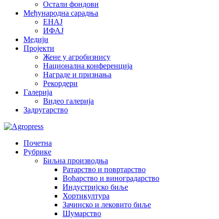
Остали фондови
Међународна сарадња
ЕНАЈ
ИФАЈ
Медији
Пројекти
Жене у агробизнису
Национална конференција
Награде и признања
Рекордери
Галерија
Видео галерија
Задругарство
Почетна
Рубрике
Биљна производња
Ратарство и повртарство
Воћарство и виноградарство
Индустријско биље
Хортикултура
Зачинско и лековито биље
Шумарство