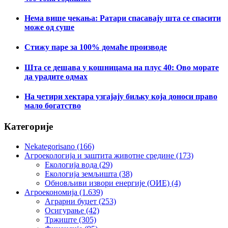
Нема више чекања: Ратари спасавају шта се спасити
може од суше
Стижу паре за 100% домаће производе
Шта се дешава у кошницама на плус 40: Ово морате
да урадите одмах
На четири хектара узгајају биљку која доноси право
мало богатство
Категорије
Nekategorisano
(166)
Агроекологија и заштита животне средине
(173)
Екологија вода
(29)
Екологија земљишта
(38)
Обновљиви извори енергије (ОИЕ)
(4)
Агроекономија
(1.639)
Аграрни буџет
(253)
Осигурање
(42)
Тржиште
(305)