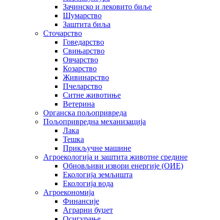
Зачинско и лековито биље
Шумарство
Заштита биља
Сточарство
Говедарство
Свињарство
Овчарство
Козарство
Живинарство
Пчеларство
Ситне животиње
Ветерина
Органска пољопривреда
Пољопривредна механизација
Лака
Тешка
Прикључне машине
Агроекологија и заштита животне средине
Обновљиви извори енергије (ОИЕ)
Екологија земљишта
Екологија вода
Агроекономија
Финансије
Аграрни буџет
Осигурање