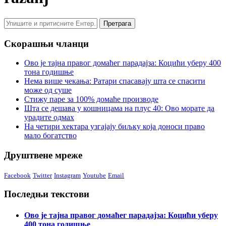
Скорашњи чланци
Ово је тајна правог домаћег парадајза: Коцићи уберу 400
тона годишње
Нема више чекања: Ратари спасавају шта се спасити
може од суше
Стижу паре за 100% домаће производе
Шта се дешава у кошницама на плус 40: Ово морате да
урадите одмах
На четири хектара узгајају биљку која доноси право
мало богатство
Друштвене мреже
Facebook
Twitter
Instagram
Youtube
Email
Последњи текстови
Ово је тајна правог домаћег парадајза: Коцићи уберу
400 тона годишње