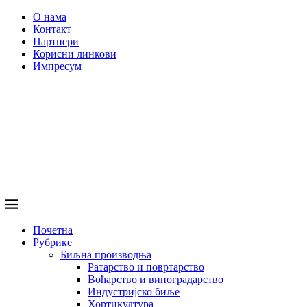
О нама
Контакт
Партнери
Корисни линкови
Импресум
Почетна
Рубрике
Биљна производња
Ратарство и повртарство
Воћарство и виноградарство
Индустријско биље
Хортикултура