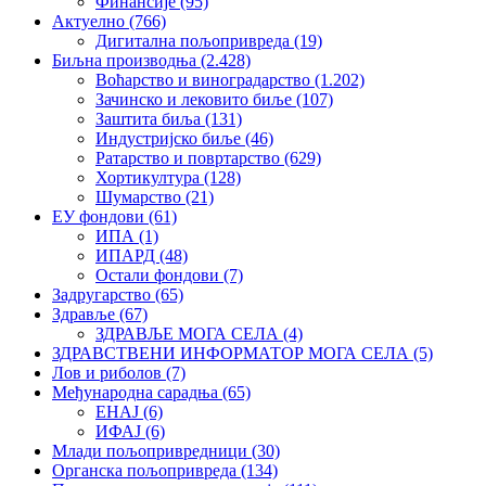
Финансије
(95)
Актуелно
(766)
Дигитална пољопривреда
(19)
Биљна производња
(2.428)
Воћарство и виноградарство
(1.202)
Зачинско и лековито биље
(107)
Заштита биља
(131)
Индустријско биље
(46)
Ратарство и повртарство
(629)
Хортикултура
(128)
Шумарство
(21)
ЕУ фондови
(61)
ИПА
(1)
ИПАРД
(48)
Остали фондови
(7)
Задругарство
(65)
Здравље
(67)
ЗДРАВЉЕ МОГА СЕЛА
(4)
ЗДРАВСТВЕНИ ИНФОРМАТОР МОГА СЕЛА
(5)
Лов и риболов
(7)
Међународна сарадња
(65)
ЕНАЈ
(6)
ИФАЈ
(6)
Млади пољопривредници
(30)
Органска пољопривреда
(134)