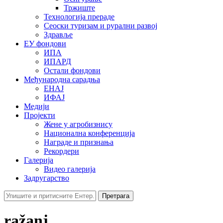
Тржиште
Технологија прераде
Сеоски туризам и рурални развој
Здравље
ЕУ фондови
ИПА
ИПАРД
Остали фондови
Међународна сарадња
ЕНАЈ
ИФАЈ
Медији
Пројекти
Жене у агробизнису
Национална конференција
Награде и признања
Рекордери
Галерија
Видео галерија
Задругарство
Претрага
ražanj