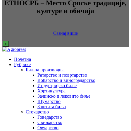
ЕТНОСРБ – Место Српске традиције,
културе и обичаја
Сазнај више
x
Почетна
Рубрике
Биљна производња
Ратарство и повртарство
Воћарство и виноградарство
Индустријско биље
Хортикултура
Зачинско и лековито биље
Шумарство
Заштита биља
Сточарство
Говедарство
Свињарство
Овчарство