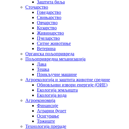
Заштита биља
Сточарство
Говедарство
Свињарство
Овчарство
Козарство
Живинарство
Пчеларство
Ситне животиње
Ветерина
Органска пољопривреда
Пољопривредна механизација
Лака
Тешка
Прикључне машине
Агроекологија и заштита животне средине
Обновљиви извори енергије (ОИЕ)
Екологија земљишта
Екологија вода
Агроекономија
Финансије
Аграрни буџет
Осигурање
Тржиште
Технологија прераде