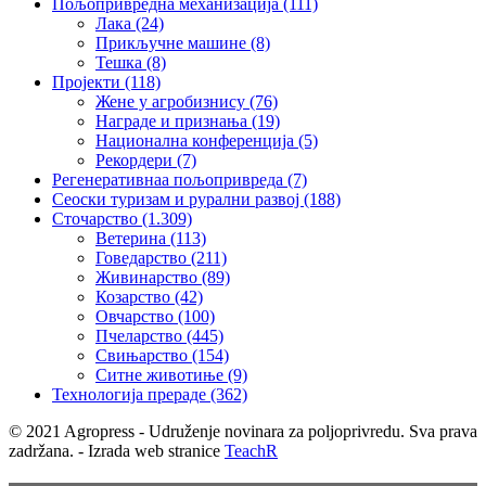
Пољопривредна механизација
(111)
Лака
(24)
Прикључне машине
(8)
Тешка
(8)
Пројекти
(118)
Жене у агробизнису
(76)
Награде и признања
(19)
Национална конференција
(5)
Рекордери
(7)
Регенеративнаа пољопривреда
(7)
Сеоски туризам и рурални развој
(188)
Сточарство
(1.309)
Ветерина
(113)
Говедарство
(211)
Живинарство
(89)
Козарство
(42)
Овчарство
(100)
Пчеларство
(445)
Свињарство
(154)
Ситне животиње
(9)
Технологија прераде
(362)
© 2021 Agropress - Udruženje novinara za poljoprivredu. Sva prava
zadržana. - Izrada web stranice
TeachR