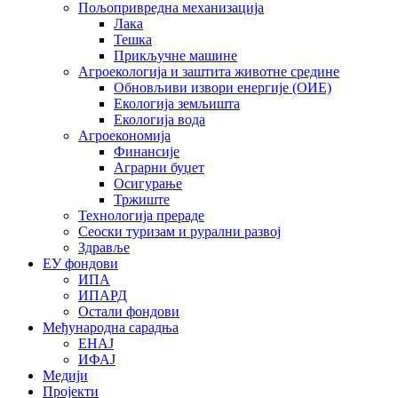
Пољопривредна механизација
Лака
Тешка
Прикључне машине
Агроекологија и заштита животне средине
Обновљиви извори енергије (ОИЕ)
Екологија земљишта
Екологија вода
Агроекономија
Финансије
Аграрни буџет
Осигурање
Тржиште
Технологија прераде
Сеоски туризам и рурални развој
Здравље
ЕУ фондови
ИПА
ИПАРД
Остали фондови
Међународна сарадња
ЕНАЈ
ИФАЈ
Медији
Пројекти