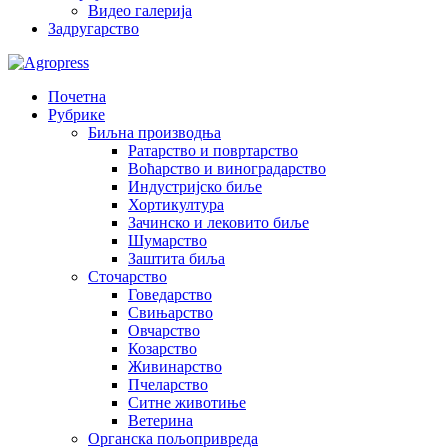
Видео галерија
Задругарство
Почетна
Рубрике
Биљна производња
Ратарство и повртарство
Воћарство и виноградарство
Индустријско биље
Хортикултура
Зачинско и лековито биље
Шумарство
Заштита биља
Сточарство
Говедарство
Свињарство
Овчарство
Козарство
Живинарство
Пчеларство
Ситне животиње
Ветерина
Органска пољопривреда