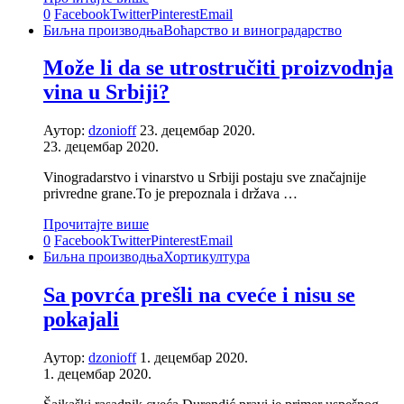
0
Facebook
Twitter
Pinterest
Email
Биљна производња
Воћарство и виноградарство
Može li da se utrostručiti proizvodnja
vina u Srbiji?
Аутор:
dzonioff
23. децембар 2020.
23. децембар 2020.
Vinogradarstvo i vinarstvo u Srbiji postaju sve značajnije
privredne grane.To je prepoznala i država …
Прочитајте више
0
Facebook
Twitter
Pinterest
Email
Биљна производња
Хортикултура
Sa povrća prešli na cveće i nisu se
pokajali
Аутор:
dzonioff
1. децембар 2020.
1. децембар 2020.