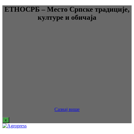
ЕТНОСРБ – Место Српске традиције,
културе и обичаја
Сазнај више
x