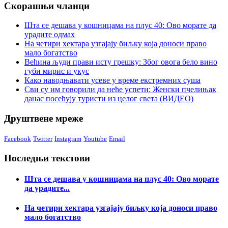
Скорашњи чланци
Шта се дешава у кошницама на плус 40: Ово морате да
урадите одмах
На четири хектара узгајају биљку која доноси право
мало богатство
Већина људи прави исту грешку: Због овога бело вино
губи мирис и укус
Како наводњавати усеве у време екстремних суша
Сви су им говорили да неће успети: Женски пчелињак
данас посећују туристи из целог света (ВИДЕО)
Друштвене мреже
Facebook
Twitter
Instagram
Youtube
Email
Последњи текстови
Шта се дешава у кошницама на плус 40: Ово морате
да урадите...
На четири хектара узгајају биљку која доноси право
мало богатство