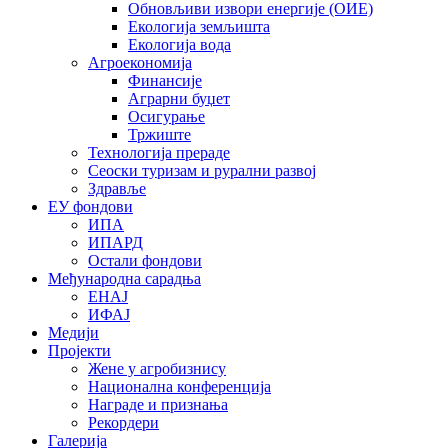
Обновљиви извори енергије (ОИЕ)
Екологија земљишта
Екологија вода
Агроекономија
Финансије
Аграрни буџет
Осигурање
Тржиште
Технологија прераде
Сеоски туризам и рурални развој
Здравље
ЕУ фондови
ИПА
ИПАРД
Остали фондови
Међународна сарадња
ЕНАЈ
ИФАЈ
Медији
Пројекти
Жене у агробизнису
Национална конференција
Награде и признања
Рекордери
Галерија