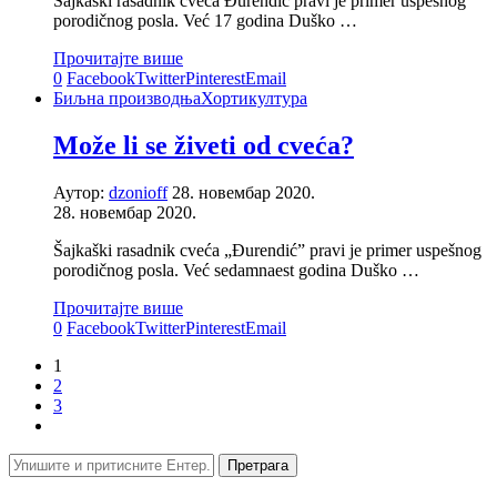
Šajkaški rasadnik cveća Đurendić pravi je primer uspešnog
porodičnog posla. Već 17 godina Duško …
Прочитајте више
0
Facebook
Twitter
Pinterest
Email
Биљна производња
Хортикултура
Može li se živeti od cveća?
Аутор:
dzonioff
28. новембар 2020.
28. новембар 2020.
Šajkaški rasadnik cveća „Đurendić” pravi je primer uspešnog
porodičnog posla. Već sedamnaest godina Duško …
Прочитајте више
0
Facebook
Twitter
Pinterest
Email
1
2
3