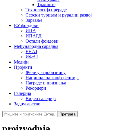
Тржиште
Технологија прераде
Сеоски туризам и рурални развој
Здравље
ЕУ фондови
ИПА
ИПАРД
Остали фондови
Међународна сарадња
ЕНАЈ
ИФАЈ
Медији
Пројекти
Жене у агробизнису
Национална конференција
Награде и признања
Рекордери
Галерија
Видео галерија
Задругарство
Претрага
proizvodnja