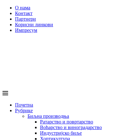
О нама
Контакт
Партнери
Корисни линкови
Импресум
Почетна
Рубрике
Биљна производња
Ратарство и повртарство
Воћарство и виноградарство
Индустријско биље
Хортикултура