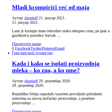
Mladi krompirići već od maja
Аутор:
dzonioff
21. јануар 2021.
21. јануар 2021.
Lane je krompir imao rekordno nisku otkupnu cenu, pa ipak u
gazdinstvu porodice Sarvak …
Прочитајте више
0
Facebook
Twitter
Pinterest
Email
Говедарство
Сточарство
Kada i kako se isplati proizvodnja
mleka – ko zna, a ko ume?
Аутор:
dzonioff
29. децембар 2020.
29. децембар 2020.
Republika Srbija raspolaže izuzetno povoljnim prirodnim
uslovima za razvoj stočarske proizvodnje, a posebno
proizvodnje …
Прочитајте више