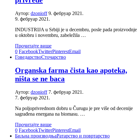
privrede
Аутор:
dzonioff
9. фебруар 2021.
9. фебруар 2021.
INDUSTRIJA u Srbiji je u decembru, posle pada proizvodnje
u oktobru i novembru, zabeležila …
Прочитајте више
0
Facebook
Twitter
Pinterest
Email
Говедарство
Сточарство
Organska farma čista kao apoteka,
ništa se ne baca
Аутор:
dzonioff
7. фебруар 2021.
7. фебруар 2021.
Na poljoprivrednom dobru u Čurugu je pre više od decenije
sagrađena energana na biomasu. …
Прочитајте више
0
Facebook
Twitter
Pinterest
Email
Биљна производња
Ратарство и повртарство