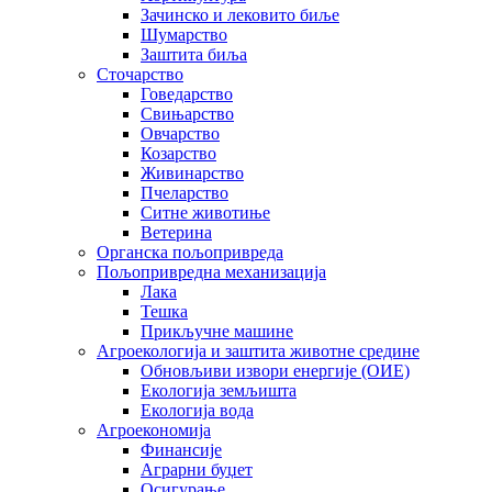
Зачинско и лековито биље
Шумарство
Заштита биља
Сточарство
Говедарство
Свињарство
Овчарство
Козарство
Живинарство
Пчеларство
Ситне животиње
Ветерина
Органска пољопривреда
Пољопривредна механизација
Лака
Тешка
Прикључне машине
Агроекологија и заштита животне средине
Обновљиви извори енергије (ОИЕ)
Екологија земљишта
Екологија вода
Агроекономија
Финансије
Аграрни буџет
Осигурање