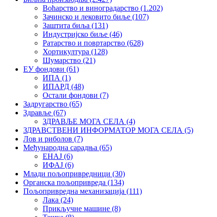
Воћарство и виноградарство
(1.202)
Зачинско и лековито биље
(107)
Заштита биља
(131)
Индустријско биље
(46)
Ратарство и повртарство
(628)
Хортикултура
(128)
Шумарство
(21)
ЕУ фондови
(61)
ИПА
(1)
ИПАРД
(48)
Остали фондови
(7)
Задругарство
(65)
Здравље
(67)
ЗДРАВЉЕ МОГА СЕЛА
(4)
ЗДРАВСТВЕНИ ИНФОРМАТОР МОГА СЕЛА
(5)
Лов и риболов
(7)
Међународна сарадња
(65)
ЕНАЈ
(6)
ИФАЈ
(6)
Млади пољопривредници
(30)
Органска пољопривреда
(134)
Пољопривредна механизација
(111)
Лака
(24)
Прикључне машине
(8)