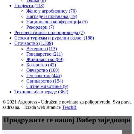
Тешка
(8)
Пројекти
(118)
Жене у агробизнису
(76)
Награде и признања
(19)
Национална конференција
(5)
Рекордери
(7)
Регенеративнаа пољопривреда
(7)
Сеоски туризам и рурални развој
(188)
Сточарство
(1.309)
Ветерина
(113)
Говедарство
(211)
Живинарство
(89)
Козарство
(42)
Овчарство
(100)
Пчеларство
(445)
Свињарство
(154)
Ситне животиње
(9)
Технологија прераде
(362)
© 2021 Agropress - Udruženje novinara za poljoprivredu. Sva prava
zadržana. - Izrada web stranice
TeachR
Придружите се нашој Вибер заједници