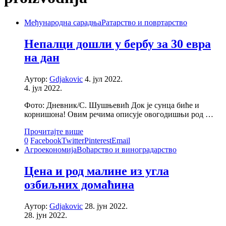
Међународна сарадња
Ратарство и повртарство
Непалци дошли у бербу за 30 евра
на дан
Аутор:
Gdjakovic
4. јул 2022.
4. јул 2022.
Фото: Дневник/С. Шушњевић Док је сунца биће и
корнишона! Овим речима описује овогодишњи род …
Прочитајте више
0
Facebook
Twitter
Pinterest
Email
Агроекономија
Воћарство и виноградарство
Цена и род малине из угла
озбиљних домаћина
Аутор:
Gdjakovic
28. јун 2022.
28. јун 2022.