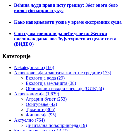
Већина људи прави исту грешку: Због овога бело
вино губи мирис и укус
Како наводњавати усеве у време екстремних суша
Сви су им говорили да неће успети: Женски
пчелињак данас посећују туристи из целог света
(ВИДЕО)
Категорије
Nekategorisano
(166)
Агроекологија и заштита животне средине
(173)
Екологија вода
(29)
Екологија земљишта
(38)
Обновљиви извори енергије (ОИЕ)
(4)
Агроекономија
(1.639)
Аграрни буџет
(253)
Осигурање
(42)
Тржиште
(305)
Финансије
(95)
Актуелно
(764)
Дигитална пољопривреда
(19)
Биљна производња
(2.427)