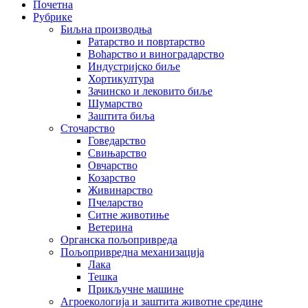
Почетна
Рубрике
Биљна производња
Ратарство и повртарство
Воћарство и виноградарство
Индустријско биље
Хортикултура
Зачинско и лековито биље
Шумарство
Заштита биља
Сточарство
Говедарство
Свињарство
Овчарство
Козарство
Живинарство
Пчеларство
Ситне животиње
Ветерина
Органска пољопривреда
Пољопривредна механизација
Лака
Тешка
Прикључне машине
Агроекологија и заштита животне средине