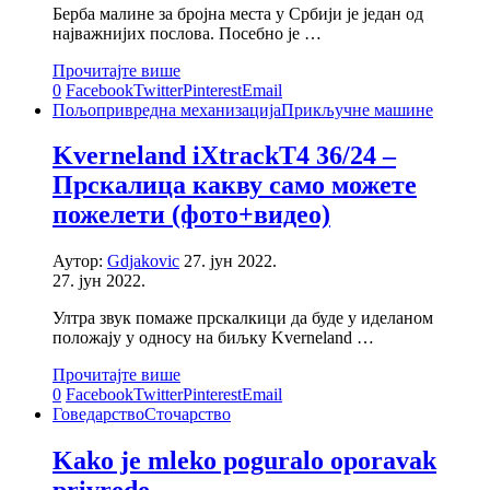
Берба малине за бројна места у Србији је један од
најважнијих послова. Посебно је …
Прочитајте више
0
Facebook
Twitter
Pinterest
Email
Пољопривредна механизација
Прикључне машине
Kverneland iXtrackT4 36/24 –
Прскалица какву само можете
пожелети (фото+видео)
Аутор:
Gdjakovic
27. јун 2022.
27. јун 2022.
Ултра звук помаже прскалкици да буде у иделаном
положају у односу на биљку Kverneland …
Прочитајте више
0
Facebook
Twitter
Pinterest
Email
Говедарство
Сточарство
Kako je mleko poguralo oporavak