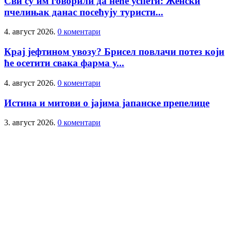
Сви су им говорили да неће успети: Женски
пчелињак данас посећују туристи...
4. август 2026.
0 коментари
Крај јефтином увозу? Брисел повлачи потез који
ће осетити свака фарма у...
4. август 2026.
0 коментари
Истина и митови о јајима јапанске препелице
3. август 2026.
0 коментари