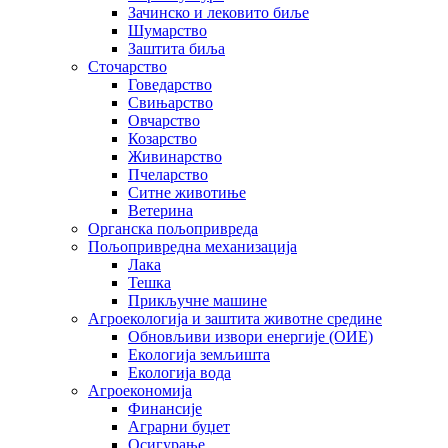
Зачинско и лековито биље
Шумарство
Заштита биља
Сточарство
Говедарство
Свињарство
Овчарство
Козарство
Живинарство
Пчеларство
Ситне животиње
Ветерина
Органска пољопривреда
Пољопривредна механизација
Лака
Тешка
Прикључне машине
Агроекологија и заштита животне средине
Обновљиви извори енергије (ОИЕ)
Екологија земљишта
Екологија вода
Агроекономија
Финансије
Аграрни буџет
Осигурање