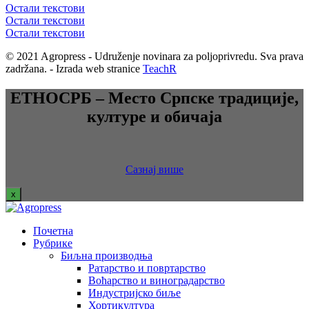
Остали текстови
Остали текстови
Остали текстови
© 2021 Agropress - Udruženje novinara za poljoprivredu. Sva prava
zadržana. - Izrada web stranice
TeachR
ЕТНОСРБ – Место Српске традиције,
културе и обичаја
Сазнај више
x
Почетна
Рубрике
Биљна производња
Ратарство и повртарство
Воћарство и виноградарство
Индустријско биље
Хортикултура