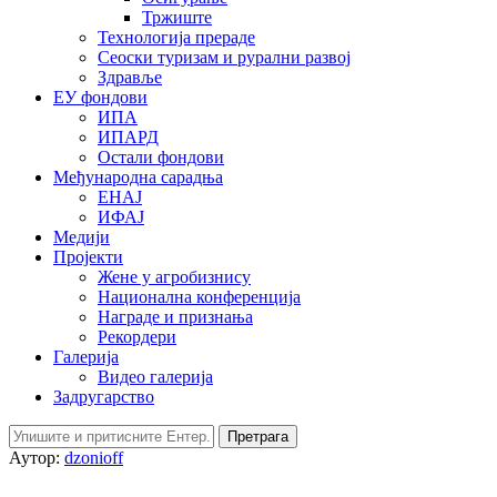
Тржиште
Технологија прераде
Сеоски туризам и рурални развој
Здравље
ЕУ фондови
ИПА
ИПАРД
Остали фондови
Међународна сарадња
ЕНАЈ
ИФАЈ
Медији
Пројекти
Жене у агробизнису
Национална конференција
Награде и признања
Рекордери
Галерија
Видео галерија
Задругарство
Претрага
Аутор:
dzonioff