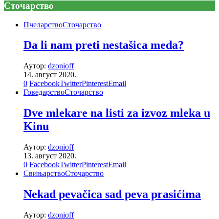
Сточарство
Пчеларство
Сточарство
Da li nam preti nestašica meda?
Аутор:
dzonioff
14. август 2020.
0
Facebook
Twitter
Pinterest
Email
Говедарство
Сточарство
Dve mlekare na listi za izvoz mleka u
Kinu
Аутор:
dzonioff
13. август 2020.
0
Facebook
Twitter
Pinterest
Email
Свињарство
Сточарство
Nekad pevačica sad peva prasićima
Аутор:
dzonioff