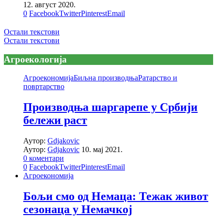
12. август 2020.
0
Facebook
Twitter
Pinterest
Email
Остали текстови
Остали текстови
Агроекологија
Агроекономија
Биљна производња
Ратарство и
повртарство
Производња шаргарепе у Србији
бележи раст
Аутор:
Gdjakovic
Аутор:
Gdjakovic
10. мај 2021.
0 коментари
0
Facebook
Twitter
Pinterest
Email
Агроекономија
Бољи смо од Немаца: Тежак живoт
сезонаца у Немачкој