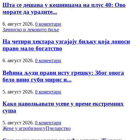
Шта се дешава у кошницама на плус 40: Ово
морате да урадите...
6. август 2026.
0 коментари
Зачинско и лековито биље
На четири хектара узгајају биљку која доноси
право мало богатство
6. август 2026.
0 коментари
Већина људи прави исту грешку: Због овога
бело вино губи мирис и...
5. август 2026.
0 коментари
Како наводњавати усеве у време екстремних
суша
5. август 2026.
0 коментари
Жене у агробизнису
Пчеларство