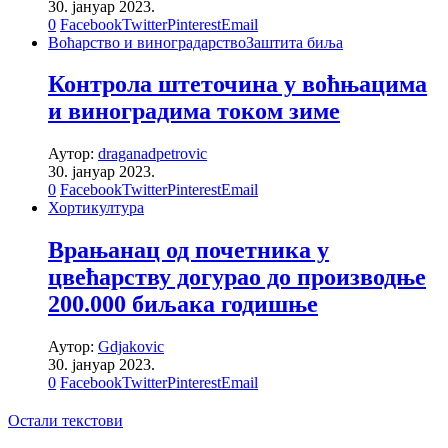
30. јануар 2023.
0
Facebook
Twitter
Pinterest
Email
Воћарство и виноградарство
Заштита биља
Контрола штеточина у воћњацима
и виноградима током зиме
Аутор:
draganadpetrovic
30. јануар 2023.
0
Facebook
Twitter
Pinterest
Email
Хортикултура
Врањанац од почетника у
цвећарству догурао до производње
200.000 биљака годишње
Аутор:
Gdjakovic
30. јануар 2023.
0
Facebook
Twitter
Pinterest
Email
Остали текстови