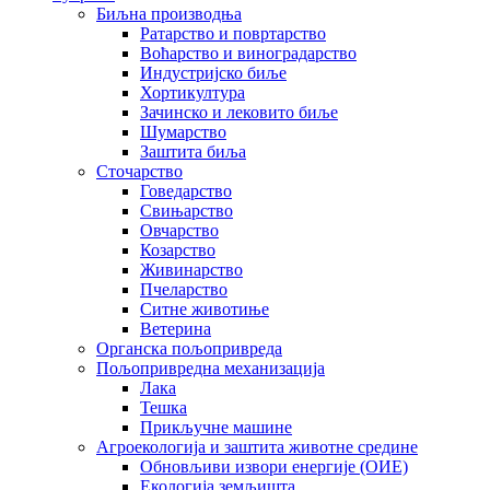
Биљна производња
Ратарство и повртарство
Воћарство и виноградарство
Индустријско биље
Хортикултура
Зачинско и лековито биље
Шумарство
Заштита биља
Сточарство
Говедарство
Свињарство
Овчарство
Козарство
Живинарство
Пчеларство
Ситне животиње
Ветерина
Органска пољопривреда
Пољопривредна механизација
Лака
Тешка
Прикључне машине
Агроекологија и заштита животне средине
Обновљиви извори енергије (ОИЕ)
Екологија земљишта