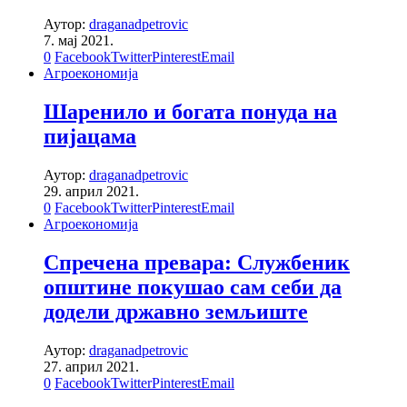
Аутор:
draganadpetrovic
7. мај 2021.
0
Facebook
Twitter
Pinterest
Email
Агроекономија
Шаренило и богата понуда на
пијацама
Аутор:
draganadpetrovic
29. април 2021.
0
Facebook
Twitter
Pinterest
Email
Агроекономија
Спречена превара: Службеник
општине покушао сам себи да
додели државно земљиште
Аутор:
draganadpetrovic
27. април 2021.
0
Facebook
Twitter
Pinterest
Email