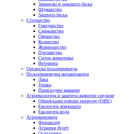
Зачинско и лековито биље
Шумарство
Заштита биља
Сточарство
Говедарство
Свињарство
Овчарство
Козарство
Живинарство
Пчеларство
Ситне животиње
Ветерина
Органска пољопривреда
Пољопривредна механизација
Лака
Тешка
Прикључне машине
Агроекологија и заштита животне средине
Обновљиви извори енергије (ОИЕ)
Екологија земљишта
Екологија вода
Агроекономија
Финансије
Аграрни буџет
Осигурање