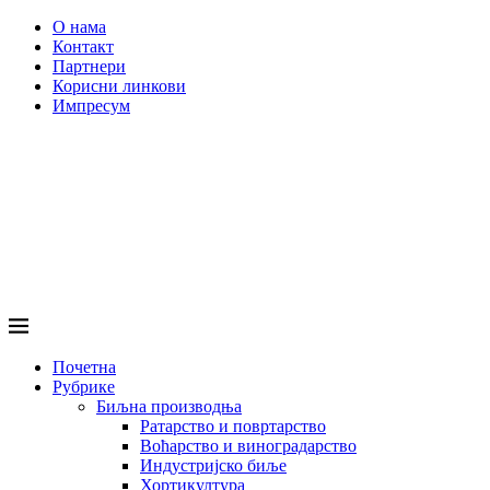
О нама
Контакт
Партнери
Корисни линкови
Импресум
Почетна
Рубрике
Биљна производња
Ратарство и повртарство
Воћарство и виноградарство
Индустријско биље
Хортикултура