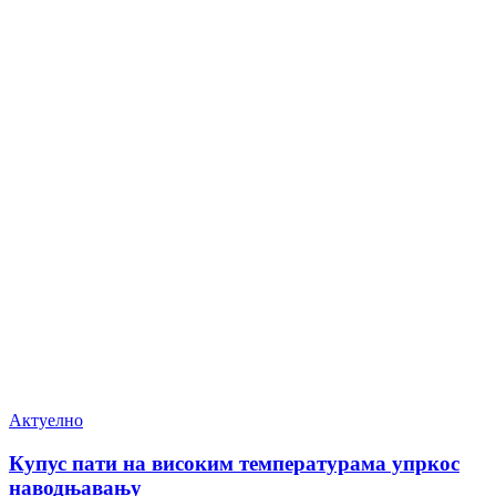
Актуелно
Купус пати на високим температурама упркос
наводњавању