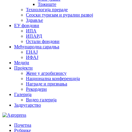
Тржиште
Технологија прераде
Сеоски туризам и рурални развој
Здравље
ЕУ фондови
ИПА
ИПАРД
Остали фондови
Међународна сарадња
ЕНАЈ
ИФАЈ
Медији
Пројекти
Жене у агробизнису
Национална конференција
Награде и признања
Рекордери
Галерија
Видео галерија
Задругарство
Почетна
Рубрике