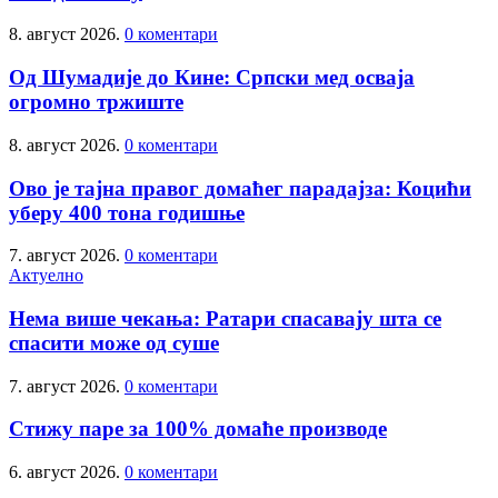
8. август 2026.
0 коментари
Од Шумадије до Кине: Српски мед осваја
огромно тржиште
8. август 2026.
0 коментари
Ово је тајна правог домаћег парадајза: Коцићи
уберу 400 тона годишње
7. август 2026.
0 коментари
Актуелно
Нема више чекања: Ратари спасавају шта се
спасити може од суше
7. август 2026.
0 коментари
Стижу паре за 100% домаће производе
6. август 2026.
0 коментари