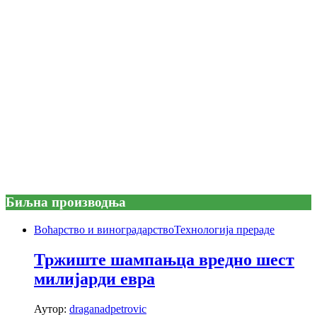
Биљна производња
Воћарство и виноградарство
Технологија прераде
Тржиште шампањца вредно шест
милијарди евра
Аутор:
draganadpetrovic