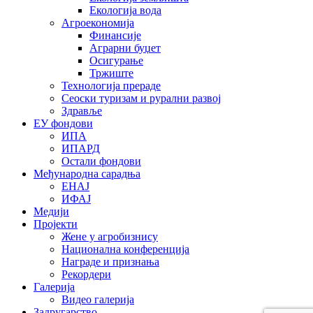
Екологија вода
Агроекономија
Финансије
Аграрни буџет
Осигурање
Тржиште
Технологија прераде
Сеоски туризам и рурални развој
Здравље
ЕУ фондови
ИПА
ИПАРД
Остали фондови
Међународна сарадња
ЕНАЈ
ИФАЈ
Медији
Пројекти
Жене у агробизнису
Национална конференција
Награде и признања
Рекордери
Галерија
Видео галерија
Задругарство