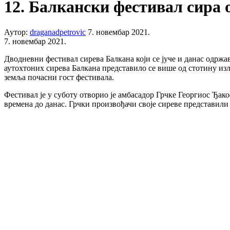
12. Балкански фестивал сира 
Аутор:
draganadpetrovic
7. новембар 2021.
7. новембар 2021.
Дводневни фестивал сирева Балкана који се јуче и данас одрж
аутохтоних сирева Балкана представило се више од стотину изла
земља почасни гост фестивала.
Фестивал је у суботу отворио је амбасадор Грчке Георгиос Ђако
времена до данас. Грчки произвођачи своје сиреве представили 