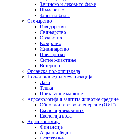
Зачинско и лековито биље
Шумарство
Заштита биља
Сточарство
Говедарство
Свињарство
Овчарство
Козарство
Живинарство
Пчеларство
Ситне животиње
Ветерина
Органска пољопривреда
Пољопривредна механизација
Лака
Тешка
Прикључне машине
Агроекологија и заштита животне средине
Обновљиви извори енергије (ОИЕ)
Екологија земљишта
Екологија вода
Агроекономија
Финансије
Аграрни буџет
Осигурање