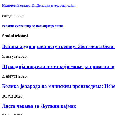
Недимовић отвара 13. Државни пчеларски сајам
следећа вест
Редовне субвенције за пољопривреднике
Srodni tekstovi
Већина људи прави исту грешку: Због овога бело в
5. август 2026.
Шумадија повукла потез који може да промени п
3. август 2026.
Колика је зарада на млинским производима: Нећет
30. јул 2026.
Листа чекања за Љупкин кајмак