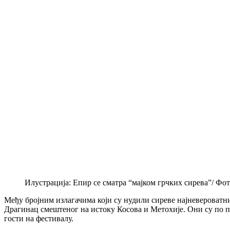
Илустрација: Епир се сматра “мајком грчких сирева”/ Фот
Међу бројним излагачима који су нудили сиреве најневероватн
Драгинац смештеног на истоку Косова и Метохије. Они су по п
гости на фестивалу.