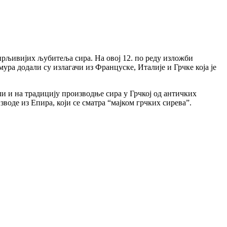
ирљивијих љубитеља сира. На овој 12. по реду изложби
ура додали су излагачи из Француске, Италије и Грчке која је
али и на традицију производње сира у Грчкој од античких
зводе из Епира, који се сматра “мајком грчких сирева”.