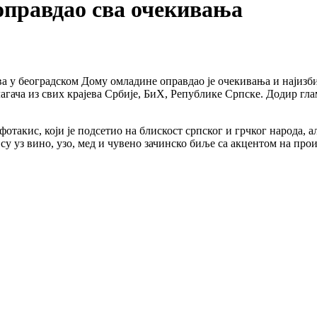
оправдао сва очекивања
ава у београдском Дому омладине оправдао је очекивања и најизб
гача из свих крајева Србије, БиХ, Републике Српске. Додир глам
фотакис, који је подсетио на блискост српског и грчког народа, 
су уз вино, узо, мед и чувено зачинско биље са акцентом на прои