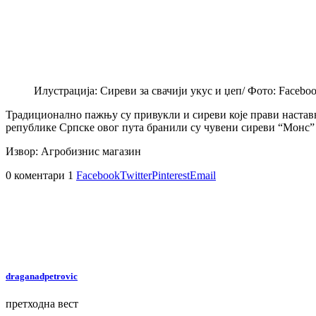
Илустрација: Сиреви за свачији укус и џеп/ Фото: Facebo
Традиционално пажњу су привукли и сиреви које прави настав
републике Српске овог пута бранили су чувени сиреви “Монс” 
Извор: Агробизнис магазин
0 коментари
1
Facebook
Twitter
Pinterest
Email
draganadpetrovic
претходна вест