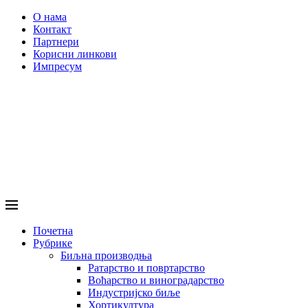
О нама
Контакт
Партнери
Корисни линкови
Импресум
Почетна
Рубрике
Биљна производња
Ратарство и повртарство
Воћарство и виноградарство
Индустријско биље
Хортикултура