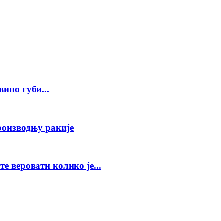
ино губи...
роизводњу ракије
е веровати колико је...