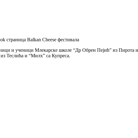
ook страница Balkan Cheese фестивала
ници и ученици Млекарске школе “Др Обрен Пејић” из Пирота и
из Теслића и “Милх” са Купреса.