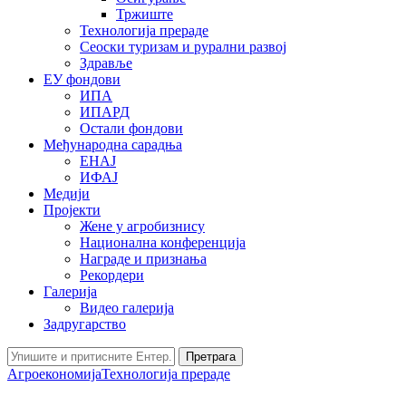
Тржиште
Технологија прераде
Сеоски туризам и рурални развој
Здравље
ЕУ фондови
ИПА
ИПАРД
Остали фондови
Међународна сарадња
ЕНАЈ
ИФАЈ
Медији
Пројекти
Жене у агробизнису
Национална конференција
Награде и признања
Рекордери
Галерија
Видео галерија
Задругарство
Претрага
Агроекономија
Технологија прераде