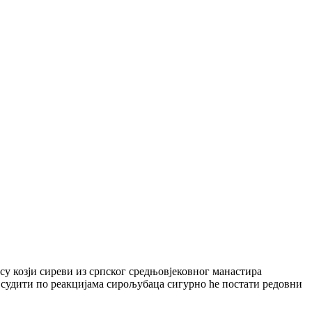
су козји сиреви из српског средњовјековног манастира
е судити по реакцијама сирољубаца сигурно ће постати редовни