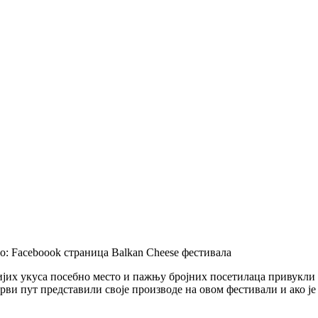
о: Faceboook страница Balkan Cheese фестивала
ијих укуса посебно место и пажњу бројних посетилаца привукли 
рви пут представили своје производе на овом фестивали и ако ј