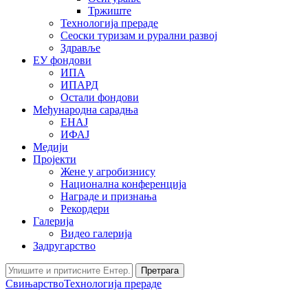
Тржиште
Технологија прераде
Сеоски туризам и рурални развој
Здравље
ЕУ фондови
ИПА
ИПАРД
Остали фондови
Међународна сарадња
ЕНАЈ
ИФАЈ
Медији
Пројекти
Жене у агробизнису
Национална конференција
Награде и признања
Рекордери
Галерија
Видео галерија
Задругарство
Претрага
Свињарство
Технологија прераде