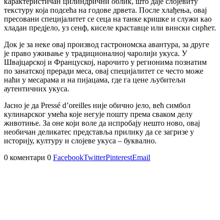
карактеристичан цилиндрични облик, што даје слојевиту
текстуру која подсећа на годове дрвета. После хлађења, овај
пресовани специјалитет се сеца на танке кришке и служи као
хладан предјело, уз сенф, киселе краставце или вински сирћет.
Док је за неке овај производ гастрономска авантура, за друге
је право уживање у традиционалној чаролији укуса. У
Швајцарској и Француској, нарочито у регионима познатим
по занатској преради меса, овај специјалитет се често може
наћи у месарама и на пијацама, где га цене љубитељи
аутентичних укуса.
Јасно је да Pressé d’oreilles није обично јело, већ симбол
кулинарског умећа које негује пошту према сваком делу
животиње. За оне који воле да испробају нешто ново, овај
необичан деликатес представља прилику да се загризе у
историју, културу и слојеве укуса – буквално.
0 коментари
0
Facebook
Twitter
Pinterest
Email