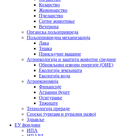
Козарство
Живинарство
Пчеларство
Ситне животиње
Ветерина
Органска пољопривреда
Пољопривредна механизација
Лака
Тешка
Прикључне машине
Агроекологија и заштита животне средине
Обновљиви извори енергије (ОИЕ)
Екологија земљишта
Екологија вода
Агроекономија
Финансије
Аграрни буџет
Осигурање
Тржиште
Технологија прераде
Сеоски туризам и рурални развој
Здравље
ЕУ фондови
ИПА
ИПАРД