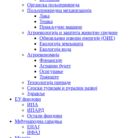
Органска пољопривреда
Пољопривредна механизација
Лака
Тешка
Прикључне машине
Агроекологија и заштита животне средине
Обновљиви извори енергије (ОИЕ)
Екологија земљишта
Екологија вода
Агроекономија
Финансије
Аграрни буџет
Осигурање
Тржиште
Технологија прераде
Сеоски туризам и рурални развој
Здравље
ЕУ фондови
ИПА
ИПАРД
Остали фондови
Међународна сарадња
ЕНАЈ
ИФАЈ
Медији