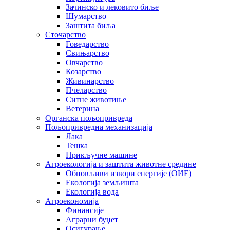
Зачинско и лековито биље
Шумарство
Заштита биља
Сточарство
Говедарство
Свињарство
Овчарство
Козарство
Живинарство
Пчеларство
Ситне животиње
Ветерина
Органска пољопривреда
Пољопривредна механизација
Лака
Тешка
Прикључне машине
Агроекологија и заштита животне средине
Обновљиви извори енергије (ОИЕ)
Екологија земљишта
Екологија вода
Агроекономија
Финансије
Аграрни буџет
Осигурање