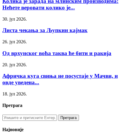
Колика је зарада на млинским производима:
Нећете веровати колико је...
30. јул 2026.
Листа чекања за Љупкин кајмак
26. јул 2026.
Од врхунског воћа таква ће бити и ракија
20. јул 2026.
Афричка куга свиња не посустаје у Мачви, и
овде уведена...
18. јул 2026.
Претрага
Најновије