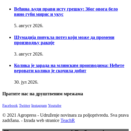
Већина људи прави исту грешку: Због овога бело
вино губи мирис и укус
5. август 2026.
Шумадија повукла потез који може да промени
производњу ракије
3. август 2026.
Колика је зарада на млинским производима: Нећете
веровати колико је скочила добит
30. јул 2026.
Пратите нас на друштвеним мрежама
Facebook
Twitter
Instagram
Youtube
© 2021 Agropress - Udruženje novinara za poljoprivredu. Sva prava
zadržana. - Izrada web stranice
TeachR