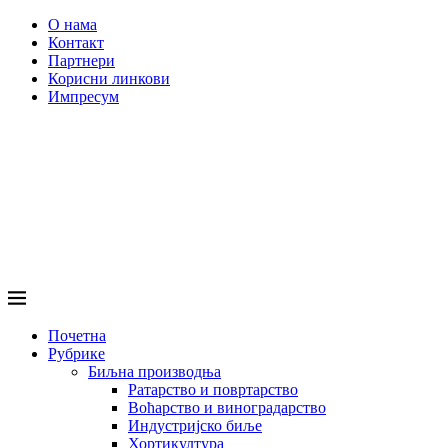
О нама
Контакт
Партнери
Корисни линкови
Импресум
Почетна
Рубрике
Биљна производња
Ратарство и повртарство
Воћарство и виноградарство
Индустријско биље
Хортикултура