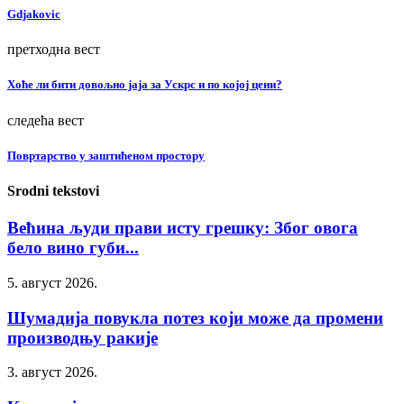
Gdjakovic
претходна вест
Хоће ли бити довољно јаја за Ускрс и по којој цени?
следећа вест
Повртарство у заштићеном простору
Srodni tekstovi
Већина људи прави исту грешку: Због овога
бело вино губи...
5. август 2026.
Шумадија повукла потез који може да промени
производњу ракије
3. август 2026.