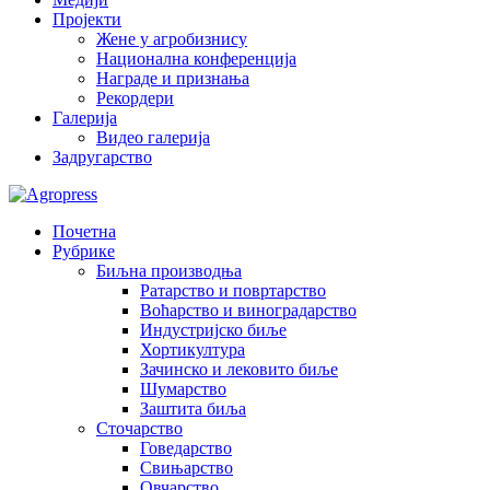
Пројекти
Жене у агробизнису
Национална конференција
Награде и признања
Рекордери
Галерија
Видео галерија
Задругарство
Почетна
Рубрике
Биљна производња
Ратарство и повртарство
Воћарство и виноградарство
Индустријско биље
Хортикултура
Зачинско и лековито биље
Шумарство
Заштита биља
Сточарство
Говедарство
Свињарство
Овчарство