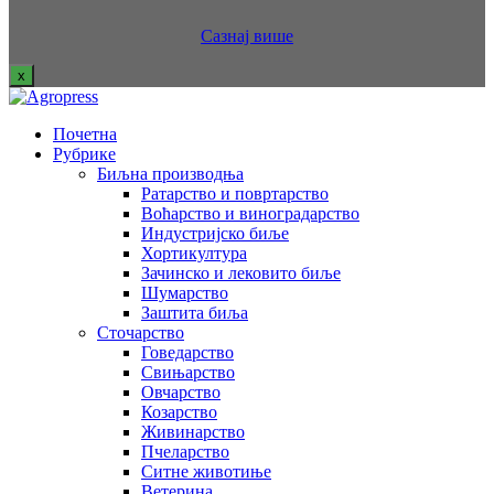
Сазнај више
x
Почетна
Рубрике
Биљна производња
Ратарство и повртарство
Воћарство и виноградарство
Индустријско биље
Хортикултура
Зачинско и лековито биље
Шумарство
Заштита биља
Сточарство
Говедарство
Свињарство
Овчарство
Козарство
Живинарство
Пчеларство
Ситне животиње
Ветерина