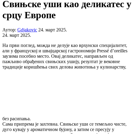
Свињске уши као деликатес у
срцу Европе
Аутор:
Gdjakovic
24. март 2025.
24. март 2025.
На први поглед, можда не делује као врхунски специјалитет,
али у француској и швајцарској гастрономији Pressé d’oreilles
заузима посебно место. Овај деликатес, направљен од
пажљиво обрађених свињских ушију, резултат је вековне
традиције коришћења свих делова животиња у кулинарству,
без расипања.
Сама припрема је захтевна. Свињске уши се темељно чисте,
дуго кувају у ароматичном бујону, а затим се пресују у