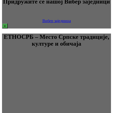
Придружите се нашој Вибер заједници
Вибер заједница
x
ЕТНОСРБ – Место Српске традиције,
културе и обичаја