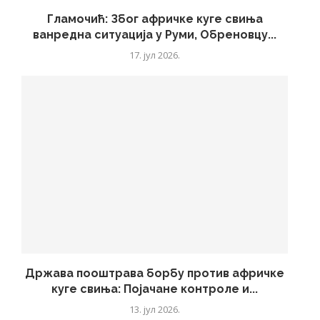
Гламочић: Због афричке куге свиња
ванредна ситуација у Руми, Обреновцу...
17. јул 2026.
Држава пооштрава борбу против афричке
куге свиња: Појачане контроле и...
13. јул 2026.