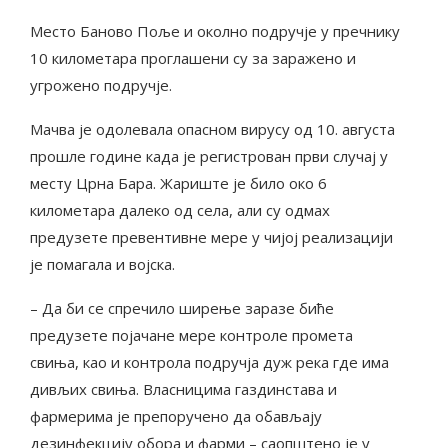
Место Баново Поље и околно подручје у пречнику
10 километара проглашени су за заражено и
угрожено подручје.
Мачва је одолевала опасном вирусу од 10. августа
прошле године када је регистрован први случај у
месту Црна Бара. Жариште је било око 6
километара далеко од села, али су одмах
предузете превентивне мере у чијој реализацији
је помагала и војска.
– Да би се спречило ширење заразе биће
предузете појачане мере контроле промета
свиња, као и контрола подручја дуж река где има
дивљих свиња. Власницима газдинстава и
фармерима је препоручено да обављају
дезинфекцију обора и фарми – саопштено је у