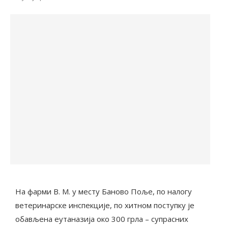
На фарми В. М. у месту Баново Поље, по налогу
ветеринарске инспекције, по хитном поступку је
обављена еутаназија око 300 грла – супрасних