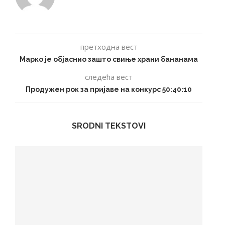
претходна вест
Марко је објаснио зашто свиње храни бананама
следећа вест
Продужен рок за пријаве на конкурс 50:40:10
SRODNI TEKSTOVI