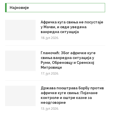
Најновије
Афричка куга свиња не посустаје
у Мачви, и овде уведена
ванредна ситуација
18. јул 2026.
Гламочић: Због афричке куге
свиња ванредна ситуација у
Руми, Обреновцу и Сремској
Митровици
17. јул 2026.
Држава пооштрава борбу против
афричке куге свиња: Појачане
контроле и оштре казне за
неодговорне
13. јул 2026.