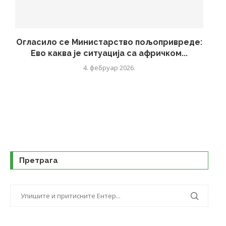
Oгласило се Министарство пољопривреде:
Ево каква је ситуација са афричком...
4. фебруар 2026.
Претрага