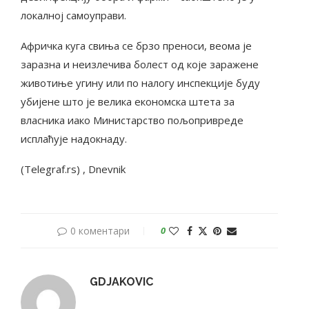
локалној самоуправи.
Афричка куга свиња се брзо преноси, веома је
заразна и неизлечива болест од које заражене
животиње угину или по налогу инспекције буду
убијене што је велика економска штета за
власника иако Министарство пољопривреде
исплаћује надокнаду.
(Telegraf.rs) , Dnevnik
0 коментари
0
GDJAKOVIC