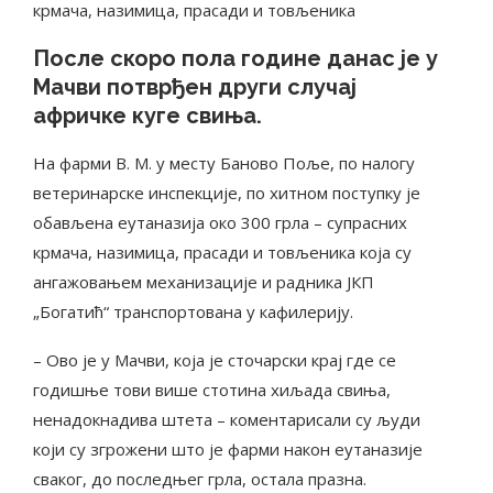
крмача, назимица, прасади и товљеника
После скоро пола године данас је у
Мачви потврђен други случај
афричке куге свиња.
На фарми В. М. у месту Баново Поље, по налогу
ветеринарске инспекције, по хитном поступку је
обављена еутаназија око 300 грла – супрасних
крмача, назимица, прасади и товљеника која су
ангажовањем механизације и радника ЈКП
„Богатић“ транспортована у кафилерију.
– Ово је у Мачви, која је сточарски крај где се
годишње тови више стотина хиљада свиња,
ненадокнадива штета – коментарисали су људи
који су згрожени што је фарми након еутаназије
сваког, до последњег грла, остала празна.