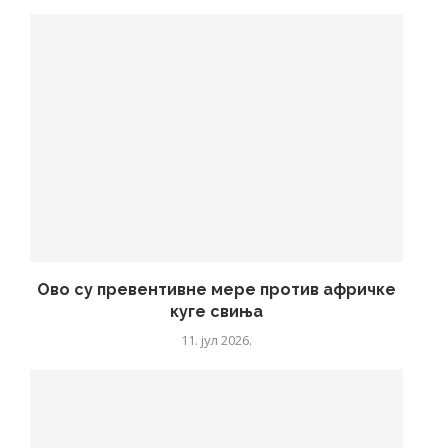
Ово су превентивне мере против афричке
куге свиња
11. јул 2026.